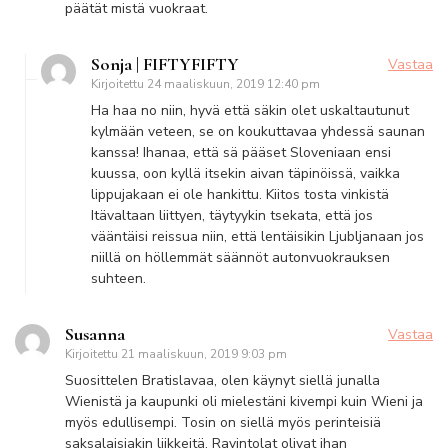
päätät mistä vuokraat.
Sonja | FIFTYFIFTY
Vastaa
Kirjoitettu
24 maaliskuun, 2019 12:40 pm
Ha haa no niin, hyvä että säkin olet uskaltautunut
kylmään veteen, se on koukuttavaa yhdessä saunan
kanssa! Ihanaa, että sä pääset Sloveniaan ensi
kuussa, oon kyllä itsekin aivan täpinöissä, vaikka
lippujakaan ei ole hankittu. Kiitos tosta vinkistä
Itävaltaan liittyen, täytyykin tsekata, että jos
vääntäisi reissua niin, että lentäisikin Ljubljanaan jos
niillä on höllemmät säännöt autonvuokrauksen
suhteen.
Susanna
Vastaa
Kirjoitettu
21 maaliskuun, 2019 9:03 pm
Suosittelen Bratislavaa, olen käynyt siellä junalla
Wienistä ja kaupunki oli mielestäni kivempi kuin Wieni ja
myös edullisempi. Tosin on siellä myös perinteisiä
saksalaisiakin liikkeitä. Ravintolat olivat ihan