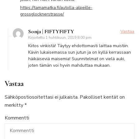
https://tamamatka.fi/autolla-alpeille-
grossglocknerstrasse/
Sonja | FIFTYFIFTY
Vastaa
Kirjoitettu
1 huhtikuun, 2019 8:00 pm
Kiitos vinkistä! Täytyy ehdottomasti laittaa muistiin.
Kävin lukaisemassa sun jutun ja on kyllä kerrassaan
häikäiseviä maisemia! Suunnitelmat on vielä auki,
joten tämän voi hyvin mahduttaa mukaan.
Vastaa
Sähköpostiosoitettasi ei julkaista.
Pakolliset kentät on
merkitty
*
Kommentti