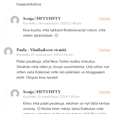
huippuedullisia
Sonja | FIFTYFIFTY
Vastaa
Kirjoitettu
24 maaliskuun, 2019 12:40 pm
Kiva kuulla, että tykkäsit Bratislavasta! Uskon, että
mekin tykästytään. 🙂
Paula - Viinilaakson viemää
Vastaa
Kirjoitettu
25 maaliskuun, 2019 3:16 am
Pidän peukkuja, että New Yorkin matka toteutuu.
Siinähän niitä olikin jo, kivoja suunnitelmia. Liitä siihen nyt
sitten vielä Kokkolan retki niin pidetään se bloggaajien
miitti. Olispas kiva tavata!
Sonja | FIFTYFIFTY
Vastaa
Kirjoitettu
25 maaliskuun, 2019 5:40 pm
Kiitos että pidät peukkuja, eiköhän se nyt tällä kertaa
onnistu. 🙂 Mutta hmm, mikäs tämä Kokkolan retki