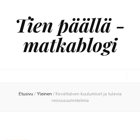
Tien päällä -
matkablogi
Etusivu
/
Yleinen
/
Kevättalven kuulumiset ja tulevia
reissusuunnitelmia