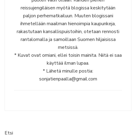
puolen välin ollaan. Kahden pienen
reissujengiläisen myötä blogissa keskitytään
paljon perhematkailuun. Muuten blogissani
ihmetellään maailman hienoimpia kaupunkeja,
rakastutaan kansallispuistoihin, otetaan rennosti
rantalomalla ja samoillaan Suomen hiljaisissa
metsissä.
* Kuvat ovat omiani, ellei toisin mainita. Niitä ei saa
käyttää ilman lupaa.
* Lähetä minulle postia:
sonjatienpaalla@gmail.com
Etsi