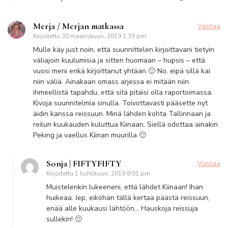
Merja / Merjan matkassa
Vastaa
Kirjoitettu
30 maaliskuun, 2019 1:39 pm
Mulle käy just noin, että suunnittelen kirjoittavani tietyin
väliajoin kuulumisia ja sitten huomaan – hupsis – että
vuosi meni enkä kirjoittanut yhtään 🙂 No, eipä sillä kai
niin väliä. Ainakaan omass arjessa ei mitään niin
ihmeellistä tapahdu, että sitä pitäisi olla raportoimassa.
Kivoja suunnitelmia sinulla. Toivottavasti pääsette nyt
äidin kanssa reissuun. Minä lähden kohta Tallinnaan ja
reilun kuukauden kuluttua Kiinaan. Siellä odottaa ainakin
Peking ja vaellus Kiinan muurilla 🙂
Sonja | FIFTYFIFTY
Vastaa
Kirjoitettu
1 huhtikuun, 2019 8:01 pm
Muistelenkin lukeeneni, että lähdet Kiinaan! Ihan
huikeaa. Jep, eiköhän tällä kertaa päästä reissuun,
enää alle kuukausi lähtöön… Hauskoja reissuja
sullekin! 🙂