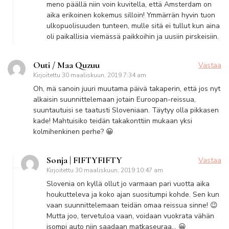
meno päällä niin voin kuvitella, että Amsterdam on
aika erikoinen kokemus silloin! Ymmärrän hyvin tuon
ulkopuolisuuden tunteen, mulle sitä ei tullut kun aina
oli paikallisia viemässä paikkoihin ja uusiin pirskeisiin.
Outi / Maa Quzuu
Vastaa
Kirjoitettu
30 maaliskuun, 2019 7:34 am
Oh, mä sanoin juuri muutama päivä takaperin, että jos nyt
alkaisin suunnittelemaan jotain Euroopan-reissua,
suuntautuisi se taatusti Sloveniaan. Täytyy olla pikkasen
kade! Mahtuisiko teidän takakonttiin mukaan yksi
kolmihenkinen perhe? 😀
Sonja | FIFTYFIFTY
Vastaa
Kirjoitettu
30 maaliskuun, 2019 10:47 am
Slovenia on kyllä ollut jo varmaan pari vuotta aika
houkutteleva ja koko ajan suositumpi kohde. Sen kun
vaan suunnittelemaan teidän omaa reissua sinne! 😉
Mutta joo, tervetuloa vaan, voidaan vuokrata vähän
isompi auto niin saadaan matkaseuraa… 😀