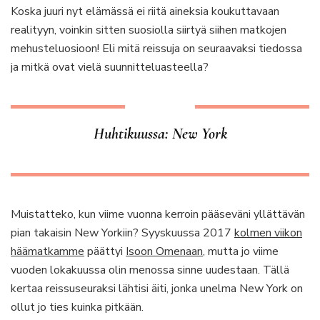
Koska juuri nyt elämässä ei riitä aineksia koukuttavaan
realityyn, voinkin sitten suosiolla siirtyä siihen matkojen
mehusteluosioon! Eli mitä reissuja on seuraavaksi tiedossa
ja mitkä ovat vielä suunnitteluasteella?
Huhtikuussa: New York
Muistatteko, kun viime vuonna kerroin pääseväni yllättävän
pian takaisin New Yorkiin? Syyskuussa 2017
kolmen viikon
häämatkamme
päättyi
Isoon Omenaan
, mutta jo viime
vuoden lokakuussa olin menossa sinne uudestaan. Tällä
kertaa reissuseuraksi lähtisi äiti, jonka unelma New York on
ollut jo ties kuinka pitkään.