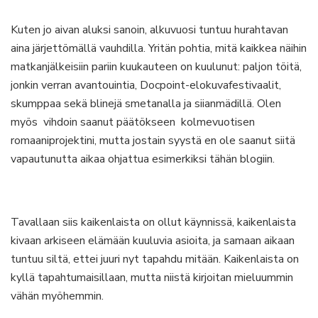
Kuten jo aivan aluksi sanoin, alkuvuosi tuntuu hurahtavan
aina järjettömällä vauhdilla. Yritän pohtia, mitä kaikkea näihin
matkanjälkeisiin pariin kuukauteen on kuulunut: paljon töitä,
jonkin verran avantouintia, Docpoint-elokuvafestivaalit,
skumppaa sekä blinejä smetanalla ja siianmädillä. Olen
myös vihdoin saanut päätökseen kolmevuotisen
romaaniprojektini, mutta jostain syystä en ole saanut siitä
vapautunutta aikaa ohjattua esimerkiksi tähän blogiin.
Tavallaan siis kaikenlaista on ollut käynnissä, kaikenlaista
kivaan arkiseen elämään kuuluvia asioita, ja samaan aikaan
tuntuu siltä, ettei juuri nyt tapahdu mitään. Kaikenlaista on
kyllä tapahtumaisillaan, mutta niistä kirjoitan mieluummin
vähän myöhemmin.