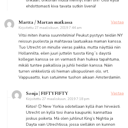
onkaan, onkohan mulla mennyt ihan ohi? Olisi kyllä
ehdottomasti kiva tavata sutkin livenä!
Martta / Martan matkassa
Vastaa
Kirjoitettu
27 maaliskuun, 2019 7:44 am
Vitsi miten ihania suunnitelmia! Peukut pystyyn teidän NY
reissun puolesta ja mahtavaa laatuaikaa maman kanssa.
Tuo Utrecht on minulle vieras paikka, mutta näyttää niin
Hollannilta, eilen juuri juttelin tuosta King´s daystä
kollegan kanssa se on varmasti ihan huikea tapahtuma,
mikäli tuntee paikallisia ja juhlii heidän kanssa. Näin
turren vinkkelistä oli hieman ulkopuolinen olo, vrt.
Vappuaatto, kun satuimme tuohon aikaan Amsterdamiin.
Sonja | FIFTYFIFTY
Vastaa
Kirjoitettu
27 maaliskuun, 2019 7:18 pm
Kiitos! 🙂 New Yorkia odotellaan kyllä ihan hirveästi.
Utrecht on kyllä tosi ihana kaupunki, kannattaa
joskus poiketa. Mä olen juhlinut King’s Nightia ja
Dayta vain Utrechtissa, jossa sielläkin on kunnon