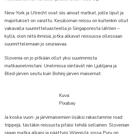
New York ja Utrecht ovat siis ainoat matkat, joille liput ja
majoitukset on varattu. Kesäloman reissu on kuitenkin ollut
vakavalla suunnitteluasteella jo Singaporesta lähtien –
kyllä, olen niitä ihmisiä, jotka alkavat reissussa ollessaan
suunnittelemaan jo seuraavaa.
Slovenia on jo pitkään ollut yksi suurimmista
matkaunelmistani. Unelmissa siintävät niin Ljubljana ja
Bled-järven seutu kuin Bohinj-järven maisemat.
Kuva:
Pixabay
Ja koska vuori- ja järvimaisemien lisäksi rakastamme road
trippejä, tästäkin reissusta pitäisi tehdä sellainen. Slovenian
sijaan matka alkaisi ja päättyisi Wienistä, jossa Pyry on