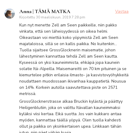
Anna | TÄMÄ MATKA
Vastaa
Kirjoitettu
30 maaliskuun, 2019 7:28 pm
Kun nyt menette Zell am Seen paikkeille, niin pakko
vinkata, että sen läheisyydessä on oikea helmi.
Oikeastaan voi miettiä koko yöpymistä Zell am Seen
majataloissa, sillä se on kallis paikka. No kuitenkin…
Tuolla sijaitsee GrossGlocknerin maisematie, johon
lähestyminen kannattaa tehdä Zell am Seen kautta.
Kyseessä on yksi kauneimmista, ehkäpä jopa kaunein
solatie Itä-Alpeilla. Maisemareitti on 70 km pituinen ja se
kiemurtelee pitkin erilaisia ilmasto- ja kasvistovyöhykkeitä
noudattaen muodossaan ikivanhaa kauppatietä. Nousua
on 14%. Korkein autolla saavutettava piste on 2571
metrissä.
GrossGlocknerstrasse alkaa Bruckin kylästä ja päättyy
Heiligenblutiin, joka on valittu Itävallan kauneimmaksi
kyläksi viisi kertaa. Eikä suotta. Jos vain kukkaro antaa
myöden, kannattaa täällä yöpyä. Olen tuolla kahdesti
ollut ja paikka on yksinkertaisen upea. Linkkaan tähän
jutun, niin näet vähän kuvia.