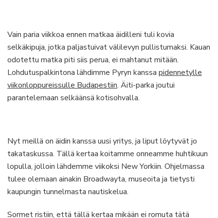
Vain paria viikkoa ennen matkaa äidilleni tuli kovia
selkäkipuja, jotka paljastuivat välilevyn pullistumaksi. Kauan
odotettu matka piti siis perua, ei mahtanut mitään.
Lohdutuspalkintona lähdimme Pyryn kanssa
pidennetylle
viikonloppureissulle Budapestiin
. Äiti-parka joutui
parantelemaan selkäänsä kotisohvalla.
Nyt meillä on äidin kanssa uusi yritys, ja liput löytyvät jo
takataskussa. Tällä kertaa koitamme onneamme huhtikuun
lopulla, jolloin lähdemme viikoksi New Yorkiin. Ohjelmassa
tulee olemaan ainakin Broadwayta, museoita ja tietysti
kaupungin tunnelmasta nautiskelua.
Sormet ristiin, että tällä kertaa mikään ei romuta tätä