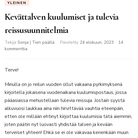
YLEINEN
Kevättalven kuulumiset ja tulevia
reissusuunnitelmia
Tekijä
Sonja | Tien päällä
Päivitetty
24 elokuun, 2023
14
artikkeliin
kommenttia
Kevättalven
kuulumiset
ja
Terve!
tulevia
reissusuunnitelmia
Minulla on jo reilun vuoden ollut vakaana pyrkimyksenä
kirjoitella jokaisena vuodenaikana kuulumispostaus, jossa
pääasiassa mehustellaan tulevia reissuja. Jostain syystä
alkuvuosi laukkaa aina niin hirvittävää vauhtia eteenpäin,
etten ole millään ehtinyt kirjoittaa kuulumisia tätä aiemmin,
joten päätin nyt luovasti yhdistää talven ja kevään
terveiset yhteen! Ehkä se ei ole vakavaa kenenkään muun