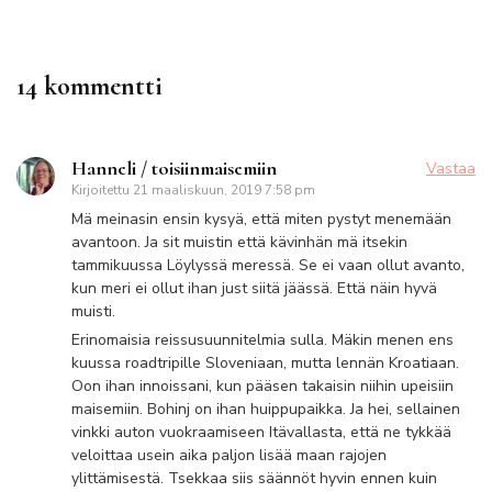
14 kommentti
Hanneli / toisiinmaisemiin
Vastaa
Kirjoitettu
21 maaliskuun, 2019 7:58 pm
Mä meinasin ensin kysyä, että miten pystyt menemään
avantoon. Ja sit muistin että kävinhän mä itsekin
tammikuussa Löylyssä meressä. Se ei vaan ollut avanto,
kun meri ei ollut ihan just siitä jäässä. Että näin hyvä
muisti.
Erinomaisia reissusuunnitelmia sulla. Mäkin menen ens
kuussa roadtripille Sloveniaan, mutta lennän Kroatiaan.
Oon ihan innoissani, kun pääsen takaisin niihin upeisiin
maisemiin. Bohinj on ihan huippupaikka. Ja hei, sellainen
vinkki auton vuokraamiseen Itävallasta, että ne tykkää
veloittaa usein aika paljon lisää maan rajojen
ylittämisestä. Tsekkaa siis säännöt hyvin ennen kuin