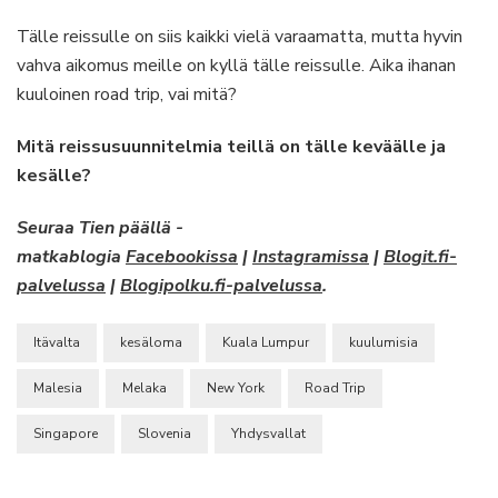
Tälle reissulle on siis kaikki vielä varaamatta, mutta hyvin
vahva aikomus meille on kyllä tälle reissulle. Aika ihanan
kuuloinen road trip, vai mitä?
Mitä reissusuunnitelmia teillä on tälle keväälle ja
kesälle?
Seuraa Tien päällä -
matkablogia
Facebookissa
|
Instagramissa
|
Blogit.fi-
palvelussa
|
Blogipolku.fi-palvelussa
.
Itävalta
kesäloma
Kuala Lumpur
kuulumisia
Malesia
Melaka
New York
Road Trip
Singapore
Slovenia
Yhdysvallat