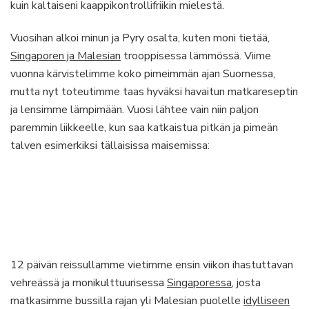
kuin kaltaiseni kaappikontrollifriikin mielestä.
Vuosihan alkoi minun ja Pyry osalta, kuten moni tietää,
Singaporen ja Malesian
trooppisessa lämmössä. Viime
vuonna kärvistelimme koko pimeimmän ajan Suomessa,
mutta nyt toteutimme taas hyväksi havaitun matkareseptin
ja lensimme lämpimään. Vuosi lähtee vain niin paljon
paremmin liikkeelle, kun saa katkaistua pitkän ja pimeän
talven esimerkiksi tällaisissa maisemissa:
12 päivän reissullamme vietimme ensin viikon ihastuttavan
vehreässä ja monikulttuurisessa
Singaporessa
, josta
matkasimme bussilla rajan yli Malesian puolelle
idylliseen