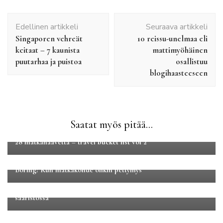
Artikkelien
Edellinen artikkeli
Seuraava artikkeli
selaus
Singaporen vehreät
10 reissu-unelmaa eli
keitaat – 7 kaunista
mattimyöhäinen
puutarhaa ja puistoa
osallistuu
blogihaasteeseen
Saatat myös pitää...
Yleinen
28 matkahaavetta – travel bucket list vol 2
Yleinen
Boring! Kun matkakohde olikin pettymys
Luontomatkailu
Maakuntamatkat
Yleinen
Kesän matkasuunnitelmia: kansallispuistoja ja glampingia
saaristossa