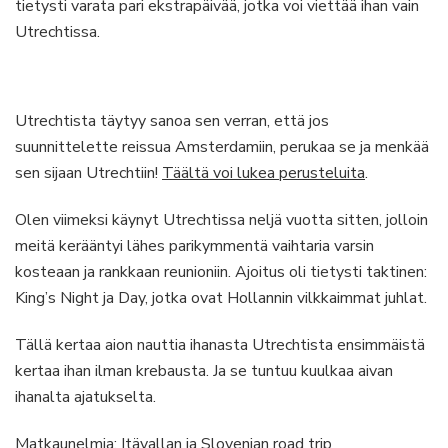
tietysti varata pari ekstrapäivää, jotka voi viettää ihan vain
Utrechtissa.
Utrechtista täytyy sanoa sen verran, että jos
suunnittelette reissua Amsterdamiin, perukaa se ja menkää
sen sijaan Utrechtiin!
Täältä voi lukea perusteluita
.
Olen viimeksi käynyt Utrechtissa neljä vuotta sitten, jolloin
meitä kerääntyi lähes parikymmentä vaihtaria varsin
kosteaan ja rankkaan reunioniin. Ajoitus oli tietysti taktinen:
King’s Night ja Day, jotka ovat Hollannin vilkkaimmat juhlat.
Tällä kertaa aion nauttia ihanasta Utrechtista ensimmäistä
kertaa ihan ilman krebausta. Ja se tuntuu kuulkaa aivan
ihanalta ajatukselta.
Matkaunelmia: Itävallan ja Slovenian road trip