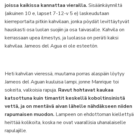
joissa kaikissa kannattaa vierailla.
Sisäänkäynniltä
(aikuinen 10 e, lapset 7-12-v 5 e) laskeudutaan
kierreportaita pitkin kahvilaan, jonka pöydät levittäytyvät
hauskasti osa luolan suojiin ja osa taivasalle. Kahvila on
kerrassaan upea ilmestys, ja luolassa on peräti kaksi
kahvilaa. Jameos del Agua ei ole esteetön.
Heti kahvilan vieressä, muutama porras alaspäin löytyy
Jameos del Aguan kuuluisa lampi, jonne Manrique toi
sokeita, valkoisia rapuja.
Ravut hohtavat kaukaa
katsottuna kuin timantit keskellä koboltinsinistä
vettä, ja on mentävä aivan lähelle nähdäkseen niiden
rapumaisen muodon.
Lampeen on ehdottoman kiellettyä
heittää kolikoita, koska ne ovat vaarallisia uhanalaiselle
rapulajille.