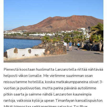
Pienestä koostaan huolimatta Lanzarotella riittää nähtävää
helposti viikon lomalle. Me vietimme suurimman osan
reissustamme hotellilla, koska matkakumppaneina olivat 3-
vuotias ja puolivuotias, mutta parina päivänä autoilimme
pitkin saarta ja saimme nähdä Lanzaroten kauneimpia
rantoja, valkoisia kyliä ja upean Timanfayan kansallispuiston.
Mikäli kiinnostaa seikkaperäinen selostus Tui Blue