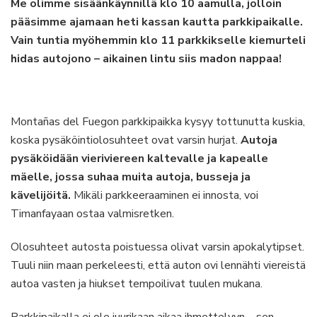
Me olimme sisäänkäynnillä klo 10 aamulla, jolloin
pääsimme ajamaan heti kassan kautta parkkipaikalle.
Vain tuntia myöhemmin klo 11 parkkikselle kiemurteli
hidas autojono – aikainen lintu siis madon nappaa!
Montañas del Fuegon parkkipaikka kysyy tottunutta kuskia,
koska pysäköintiolosuhteet ovat varsin hurjat.
Autoja
pysäköidään vieriviereen kaltevalle ja kapealle
mäelle, jossa suhaa muita autoja, busseja ja
kävelijöitä.
Mikäli parkkeeraaminen ei innosta, voi
Timanfayaan ostaa valmisretken.
Olosuhteet autosta poistuessa olivat varsin apokalytipset.
Tuuli niin maan perkeleesti, että auton ovi lennähti viereistä
autoa vasten ja hiukset tempoilivat tuulen mukana.
Parkkipaikalla ei ole juurikaan aikaa ihmettelyyn – sen