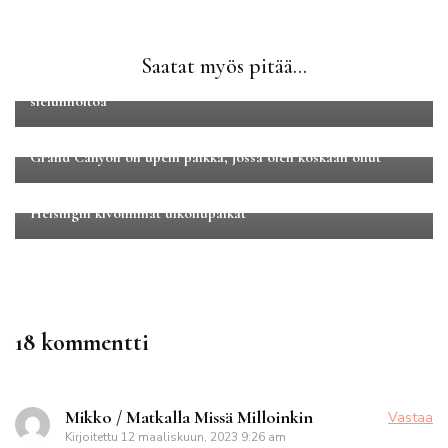
Eurooppa
Kaupunkilomat
Matkakertomukset
Perhematkat
Saatat myös pitää...
Koronavuoden ainoa ulkomaanmatka Tallinnaan oli
sielunhoitoa
Luontomatkailu
Matkakertomukset
Pohjois-Amerikka
Grand Canyon on upein paikka, jossa olen koskaan ollut
Luontomatkailu
Maakuntamatkat
Uusimaa
Helsingin kivoimmat ulkoilupaikat
18 kommentti
Mikko / Matkalla Missä Milloinkin
Vastaa
Kirjoitettu
12 maaliskuun, 2023 9:26 am