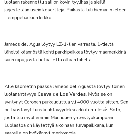
luolaan rakennettu sali on kovin tyylikäs ja siellä
järjestetään usein kosertteja. Paikasta tuli hieman mieleen
Temppeliaukion kirkko.
Jameos del Agua löytyy LZ-1-tien varresta. 1-tieltä,
läheltä käännöstä kohti parkkipaikkaa löytyy maamerkkinä
suuri rapu, josta tietää, että ollaan lähellä.
Alle kilometrin päässä Jameos del Aguasta löytyy toinen
luolanähtävyys
Cueva de Los Verdes
. Myös se on
syntynyt Coronan purkauduttua yli 4000 vuotta sitten. Sen
on työstänyt turistinähtävyydeksi arkkitehti Jesús Soto,
josta tuli myöhemmin Manriquen yhteistyökumppani.
Luolastoa on käytettyä aikoinaan turvapaikkana, kun
saarelle on hyökännyt merirosvoja.