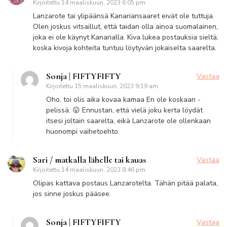
Kirjoitettu
14 maaliskuun, 2023 6:05 pm
Lanzarote tai ylipäänsä Kanariansaaret eivät ole tuttuja.
Olen joskus vitsaillut, että taidan olla ainoa suomalainen,
joka ei ole käynyt Kanarialla. Kiva lukea postauksia sieltä,
koska kivoja kohteita tuntuu löytyvän jokaiselta saarelta.
Sonja | FIFTYFIFTY
Vastaa
Kirjoitettu
15 maaliskuun, 2023 9:19 am
Oho, toi olis aika kovaa kamaa En ole koskaan -
pelissä. 😛 Ennustan, että vielä joku kerta löydät
itsesi joltain saarelta, eikä Lanzarote ole ollenkaan
huonompi vaihetoehto.
Sari / matkalla lähelle tai kauas
Vastaa
Kirjoitettu
14 maaliskuun, 2023 8:46 pm
Olipas kattava postaus Lanzarotelta. Tähän pitää palata,
jos sinne joskus pääsee.
Sonja | FIFTYFIFTY
Vastaa