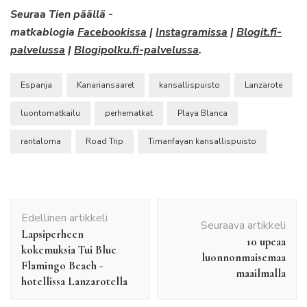
Seuraa Tien päällä -
matkablogia
Facebookissa
|
Instagramissa
|
Blogit.fi-
palvelussa
|
Blogipolku.fi-palvelussa
.
Espanja
Kanariansaaret
kansallispuisto
Lanzarote
luontomatkailu
perhematkat
Playa Blanca
rantaloma
Road Trip
Timanfayan kansallispuisto
Artikkelien
Edellinen artikkeli
selaus
Seuraava artikkeli
Lapsiperheen
10 upeaa
kokemuksia Tui Blue
luonnonmaisemaa
Flamingo Beach -
maailmalla
hotellissa Lanzarotella