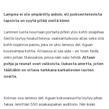
Lampea ei ole ympäröity aidoin, eli juoksentelevista
lapsista on syytä pitää siellä kiinni.
Lammen luota noustaan portaita pitkin ylös kohti sisäpihaa.
Sieltä löytyy houkutteleva, vaaleanturkoosi allas sekä sitä
kohti nojaileva palmu, joka on yksi Jameos del Aguan
kuvatuimpia kohtia. Altaassa ei saa uida – en tosin tiedä,
onko joitain tilaisuuksia, joissa näin saisi tehdä.
Altaan
pohja ja reunat ovat valkoista, liukasta ainetta, joten
täälläkin on oltava tarkkana karkailevien lasten
osalta.
Kolmas osa Jameos del Aguan kokonaisuutta löytyy pihan
takaa, nimittäin 550 asiakaspaikan auditorio. Niin ikään