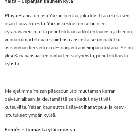
Yaiza – Espanjan kaunein kylä
Playa Blanca on osa Yaizan kuntaa, joka käsittää eteläisen
osan Lanzarotesta. Yaizan keskus on sekin pieni
kyläpahanen, mutta perinteikkään arkkitehtuurinsa ja hienon,
vuoria kumartelevan sijaintinsa ansiosta se on palkittu
useamman kerran koko Espanjan kauneimpana kylänä. Se on
yksi Kanariansaarten parhaiten säilyneistä, perinteikkäistä
kylistä.
Me ajelimme Yaizan pääkadun läpi muutaman kerran
päiväuniaikaan, ja kieltämättä sen kadut näyttivät
kutsuvilta. Yaizan kauneutta lisäävät ihanat puu- ja kasvi-
istutukset ympäri kylää.
Femés – lounasta yläilmoissa