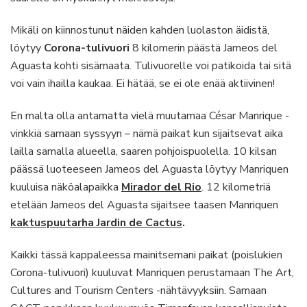
Mikäli on kiinnostunut näiden kahden luolaston äidistä,
löytyy
Corona-tulivuori
8 kilomerin päästä Jameos del
Aguasta kohti sisämaata. Tulivuorelle voi patikoida tai sitä
voi vain ihailla kaukaa. Ei hätää, se ei ole enää aktiivinen!
En malta olla antamatta vielä muutamaa César Manrique -
vinkkiä samaan syssyyn – nämä paikat kun sijaitsevat aika
lailla samalla alueella, saaren pohjoispuolella. 10 kilsan
päässä luoteeseen Jameos del Aguasta löytyy Manriquen
kuuluisa näköalapaikka
Mirador del Rio
. 12 kilometriä
etelään Jameos del Aguasta sijaitsee taasen Manriquen
kaktuspuutarha Jardin de Cactus
.
Kaikki tässä kappaleessa mainitsemani paikat (poislukien
Corona-tulivuori) kuuluvat Manriquen perustamaan The Art,
Cultures and Tourism Centers -nähtävyyksiin. Samaan