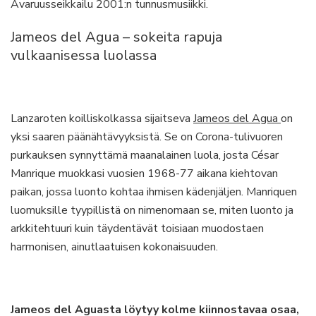
Avaruusseikkailu 2001:n tunnusmusiikki.
Jameos del Agua – sokeita rapuja
vulkaanisessa luolassa
Lanzaroten koilliskolkassa sijaitseva
Jameos del Agua
on
yksi saaren päänähtävyyksistä. Se on Corona-tulivuoren
purkauksen synnyttämä maanalainen luola, josta César
Manrique muokkasi vuosien 1968-77 aikana kiehtovan
paikan, jossa luonto kohtaa ihmisen kädenjäljen. Manriquen
luomuksille tyypillistä on nimenomaan se, miten luonto ja
arkkitehtuuri kuin täydentävät toisiaan muodostaen
harmonisen, ainutlaatuisen kokonaisuuden.
Jameos del Aguasta löytyy kolme kiinnostavaa osaa,