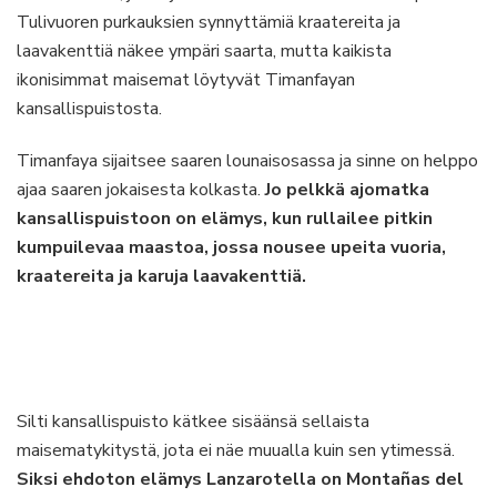
Tulivuoren purkauksien synnyttämiä kraatereita ja
laavakenttiä näkee ympäri saarta, mutta kaikista
ikonisimmat maisemat löytyvät Timanfayan
kansallispuistosta.
Timanfaya sijaitsee saaren lounaisosassa ja sinne on helppo
ajaa saaren jokaisesta kolkasta.
Jo pelkkä ajomatka
kansallispuistoon on elämys, kun rullailee pitkin
kumpuilevaa maastoa, jossa nousee upeita vuoria,
kraatereita ja karuja laavakenttiä.
Silti kansallispuisto kätkee sisäänsä sellaista
maisematykitystä, jota ei näe muualla kuin sen ytimessä.
Siksi ehdoton elämys Lanzarotella on Montañas del