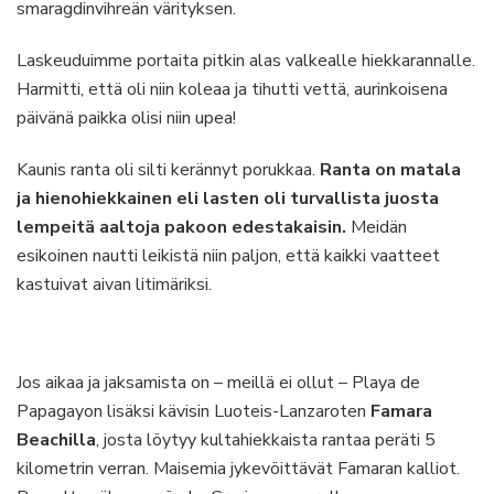
smaragdinvihreän värityksen.
Laskeuduimme portaita pitkin alas valkealle hiekkarannalle.
Harmitti, että oli niin koleaa ja tihutti vettä, aurinkoisena
päivänä paikka olisi niin upea!
Kaunis ranta oli silti kerännyt porukkaa.
Ranta on matala
ja hienohiekkainen eli lasten oli turvallista juosta
lempeitä aaltoja pakoon edestakaisin.
Meidän
esikoinen nautti leikistä niin paljon, että kaikki vaatteet
kastuivat aivan litimäriksi.
Jos aikaa ja jaksamista on – meillä ei ollut – Playa de
Papagayon lisäksi kävisin Luoteis-Lanzaroten
Famara
Beachilla
, josta löytyy kultahiekkaista rantaa peräti 5
kilometrin verran. Maisemia jykevöittävät Famaran kalliot.