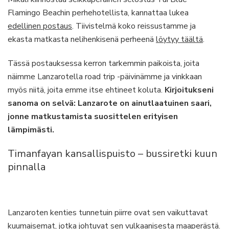
Flamingo Beachin perhehotellista, kannattaa lukea
edellinen postaus
. Tiivistelmä koko reissustamme ja
ekasta matkasta nelihenkisenä perheenä
löytyy täältä
.
Tässä postauksessa kerron tarkemmin paikoista, joita
näimme Lanzarotella road trip -päivinämme ja vinkkaan
myös niitä, joita emme itse ehtineet koluta.
Kirjoitukseni
sanoma on selvä: Lanzarote on ainutlaatuinen saari,
jonne matkustamista suosittelen erityisen
lämpimästi.
Timanfayan kansallispuisto – bussiretki kuun
pinnalla
Lanzaroten kenties tunnetuin piirre ovat sen vaikuttavat
kuumaisemat, jotka johtuvat sen vulkaanisesta maaperästä.