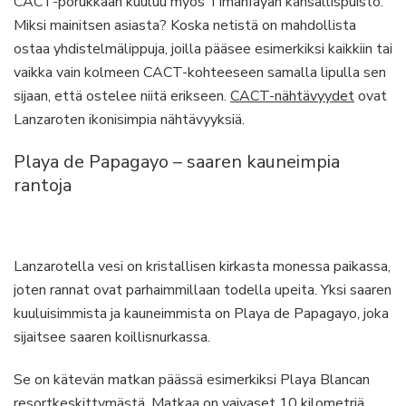
CACT-porukkaan kuuluu myös Timanfayan kansallispuisto.
Miksi mainitsen asiasta? Koska netistä on mahdollista
ostaa yhdistelmälippuja, joilla pääsee esimerkiksi kaikkiin tai
vaikka vain kolmeen CACT-kohteeseen samalla lipulla sen
sijaan, että ostelee niitä erikseen.
CACT-nähtävyydet
ovat
Lanzaroten ikonisimpia nähtävyyksiä.
Playa de Papagayo – saaren kauneimpia
rantoja
Lanzarotella vesi on kristallisen kirkasta monessa paikassa,
joten rannat ovat parhaimmillaan todella upeita. Yksi saaren
kuuluisimmista ja kauneimmista on Playa de Papagayo, joka
sijaitsee saaren koillisnurkassa.
Se on kätevän matkan päässä esimerkiksi Playa Blancan
resortkeskittymästä. Matkaa on vaivaset 10 kilometriä,