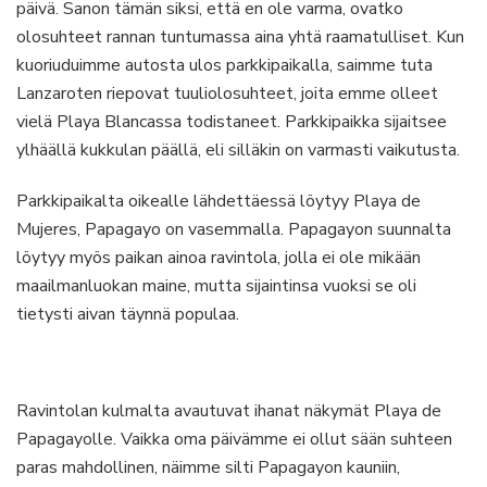
päivä. Sanon tämän siksi, että en ole varma, ovatko
olosuhteet rannan tuntumassa aina yhtä raamatulliset. Kun
kuoriuduimme autosta ulos parkkipaikalla, saimme tuta
Lanzaroten riepovat tuuliolosuhteet, joita emme olleet
vielä Playa Blancassa todistaneet. Parkkipaikka sijaitsee
ylhäällä kukkulan päällä, eli silläkin on varmasti vaikutusta.
Parkkipaikalta oikealle lähdettäessä löytyy Playa de
Mujeres, Papagayo on vasemmalla. Papagayon suunnalta
löytyy myös paikan ainoa ravintola, jolla ei ole mikään
maailmanluokan maine, mutta sijaintinsa vuoksi se oli
tietysti aivan täynnä populaa.
Ravintolan kulmalta avautuvat ihanat näkymät Playa de
Papagayolle. Vaikka oma päivämme ei ollut sään suhteen
paras mahdollinen, näimme silti Papagayon kauniin,