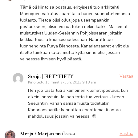
Tämä oli kiintoisa postaus, erityisesti tuo arkkitehti
Manriquen vaikutus saarella ja hänen suunnittelemansa
luolasto. Tietoa olisi ollut jopa useampaankin
postaukseen, olisin voinut lukea nekin kaikki. Maisemat
muistuttivat Uuden-Seelannin Pohjoissaaren joitakin
kolkkia tuossa kuumaisuudessaan. Nauratti tuo
luonnehdinta Playa Blancasta. Kanariansaaret eivät ole
itselle lainkaan tutut, mutta kyllä sinne olisi jossain
vaiheessa ihmisen hyvä päästä.
Sonja | FIFTYFIFTY
Vastaa
Kirjoitettu
15 maaliskuun, 2023 9:18 am
Heh joo tästä tuli aikamoinen kilometripostaus, kun
oikein innostuin. Ja ihan totta tuo vertaus Uuteen-
Seelantiin, vähän samaa fiilistä todellakin.
Kanariansaarille kannattaa ehdottomasti antaa
mahdollisuus jossain vaiheessa. 🙂
Merja / Merjan matkassa
Vastaa