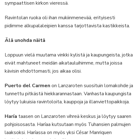
sympaattisen kirkon vieressä.
Ravintolan ruoka oli ihan mukiinmenevää, erityisesti
pidimme alkupalaleipien kanssa tarjottavista kastikkeista.
Älä unohda näitä
Loppuun vielä muutama vinkki kylistä ja kaupungeista, jotka
eivät mahtuneet meidän aikatauluihimme, mutta joissa
kävisin ehdottomasti, jos aikaa olisi.
Puerto del Carmen
on Lanzaroten suosituin lomakohde ja
tunnettu pitkästä hiekkarannastaan. Vanhasta kaupungista
löytyy lukuisia ravintoloita, kauppoja ja illanviettopaikkoja.
Haría
taasen on Lanzaroten vihreä keskus ja löytyy saaren
pohjoisosasta. Haríaa kutsutaan myös Tuhansien palmujen
laaksoksi. Haríassa on myös yksi César Manriquen