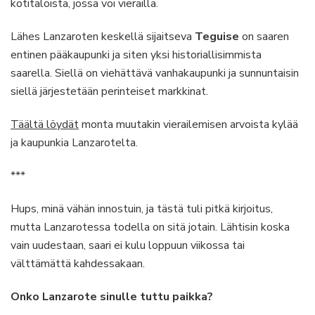
kotitaloista, jossa voi vierailla.
Lähes Lanzaroten keskellä sijaitseva
Teguise
on saaren
entinen pääkaupunki ja siten yksi historiallisimmista
saarella. Siellä on viehättävä vanhakaupunki ja sunnuntaisin
siellä järjestetään perinteiset markkinat.
Täältä löydät
monta muutakin vierailemisen arvoista kylää
ja kaupunkia Lanzarotelta.
***
Hups, minä vähän innostuin, ja tästä tuli pitkä kirjoitus,
mutta Lanzarotessa todella on sitä jotain. Lähtisin koska
vain uudestaan, saari ei kulu loppuun viikossa tai
välttämättä kahdessakaan.
Onko Lanzarote sinulle tuttu paikka?