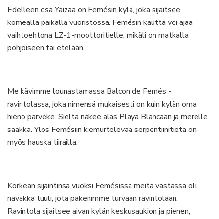
Edelleen osa Yaizaa on Femésin kylä, joka sijaitsee
komealla paikalla vuoristossa. Femésin kautta voi ajaa
vaihtoehtona LZ-1-moottoritielle, mikäli on matkalla
pohjoiseen tai etelään.
Me kävimme lounastamassa Balcon de Femés -
ravintolassa, joka nimensä mukaisesti on kuin kylän oma
hieno parveke. Sieltä näkee alas Playa Blancaan ja merelle
saakka. Ylös Femésiin kiemurtelevaa serpentiinitietä on
myös hauska tiirailla.
Korkean sijaintinsa vuoksi Femésissä meitä vastassa oli
navakka tuuli, jota pakenimme turvaan ravintolaan.
Ravintola sijaitsee aivan kylän keskusaukion ja pienen,