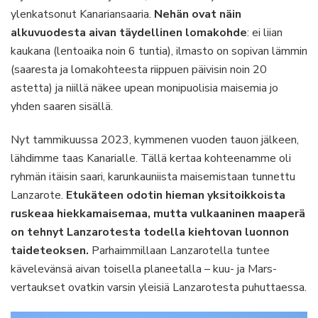
ylenkatsonut Kanariansaaria.
Nehän ovat näin
alkuvuodesta aivan täydellinen lomakohde
: ei liian
kaukana (lentoaika noin 6 tuntia), ilmasto on sopivan lämmin
(saaresta ja lomakohteesta riippuen päivisin noin 20
astetta) ja niillä näkee upean monipuolisia maisemia jo
yhden saaren sisällä.
Nyt tammikuussa 2023, kymmenen vuoden tauon jälkeen,
lähdimme taas Kanarialle. Tällä kertaa kohteenamme oli
ryhmän itäisin saari, karunkauniista maisemistaan tunnettu
Lanzarote.
Etukäteen odotin hieman yksitoikkoista
ruskeaa hiekkamaisemaa, mutta vulkaaninen maaperä
on tehnyt Lanzarotesta todella kiehtovan luonnon
taideteoksen.
Parhaimmillaan Lanzarotella tuntee
kävelevänsä aivan toisella planeetalla – kuu- ja Mars-
vertaukset ovatkin varsin yleisiä Lanzarotesta puhuttaessa.