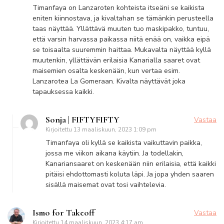
Timanfaya on Lanzaroten kohteista itseäni se kaikista
eniten kiinnostava, ja kivaltahan se tämänkin perusteella
taas näyttää. Yllättävä muuten tuo maskipakko, tuntuu,
että varsin harvassa paikassa niitä enää on, vaikka eipä
se toisaalta suuremmin haittaa. Mukavalta näyttää kyllä
muutenkin, yllättävän erilaisia Kanarialla saaret ovat
maisemien osalta keskenään, kun vertaa esim.
Lanzarotea La Gomeraan. Kivalta näyttävät joka
tapauksessa kaikki.
Sonja | FIFTYFIFTY
Vastaa
Kirjoitettu
13 maaliskuun, 2023 1:09 pm
Timanfaya oli kyllä se kaikista vaikuttavin paikka,
jossa me viikon aikana käytiin. Ja todellakin,
Kanariansaaret on keskenään niin erilaisia, että kaikki
pitäisi ehdottomasti koluta läpi. Ja jopa yhden saaren
sisällä maisemat ovat tosi vaihtelevia.
Ismo for Takeoff
Vastaa
Kirjoitettu
14 maaliskuun, 2023 4:17 am