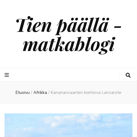
Tien päällä -
matkablogi
Etusivu
/
Afrikka
/
Kanariansaarten kiehtova Lanzarote