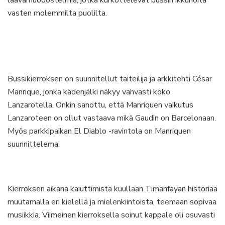
vasten molemmilta puolilta.
Bussikierroksen on suunnitellut taiteilija ja arkkitehti César
Manrique, jonka kädenjälki näkyy vahvasti koko
Lanzarotella. Onkin sanottu, että Manriquen vaikutus
Lanzaroteen on ollut vastaava mikä Gaudin on Barcelonaan.
Myös parkkipaikan El Diablo -ravintola on Manriquen
suunnittelema.
Kierroksen aikana kaiuttimista kuullaan Timanfayan historiaa
muutamalla eri kielellä ja mielenkiintoista, teemaan sopivaa
musiikkia. Viimeinen kierroksella soinut kappale oli osuvasti