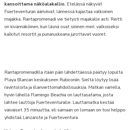
kansoittama näköalakallio.
Etelässä näkyvät
Fuerteventuran ääriviivat, lännessä kajastaa valkoinen
majakka. Rantapromenadi vie tietysti majakalle asti. Reitti
on kivannäköinen, kun läsnä ovat sininen meri, valkoiseksi
kalkitut resortit ja punaruskeana jurottavat vuoret.
Rantapromenadilla itään päin lähdettäessä päätyy lopulta
Playa Blancan keskukseen Rubiconiin. Sieltä löytyy lisää
ravintoloita ja illanviettomahdollisuuksia. Matkan varrella,
hyvin lähellä Flamingo Beachia on lauttasatama, josta
lähtee lauttoja Fuerteventuralle. Lauttamatka kestää
vaivaiset 35 minuuttia, eli samaan on lomaan on tosi helppo
yhdistää Lanzarote ja Fuerteventura.