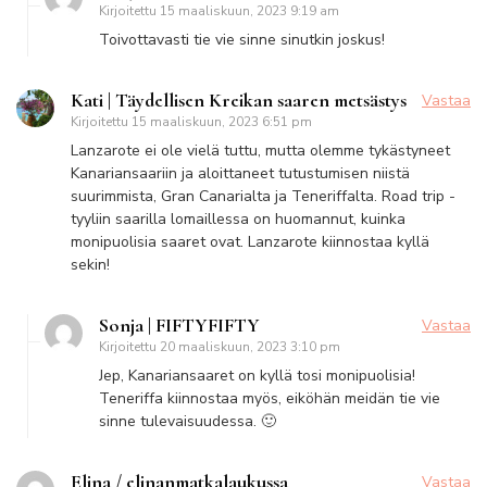
Kirjoitettu
15 maaliskuun, 2023 9:19 am
Toivottavasti tie vie sinne sinutkin joskus!
Kati | Täydellisen Kreikan saaren metsästys
Vastaa
Kirjoitettu
15 maaliskuun, 2023 6:51 pm
Lanzarote ei ole vielä tuttu, mutta olemme tykästyneet
Kanariansaariin ja aloittaneet tutustumisen niistä
suurimmista, Gran Canarialta ja Teneriffalta. Road trip -
tyyliin saarilla lomaillessa on huomannut, kuinka
monipuolisia saaret ovat. Lanzarote kiinnostaa kyllä
sekin!
Sonja | FIFTYFIFTY
Vastaa
Kirjoitettu
20 maaliskuun, 2023 3:10 pm
Jep, Kanariansaaret on kyllä tosi monipuolisia!
Teneriffa kiinnostaa myös, eiköhän meidän tie vie
sinne tulevaisuudessa. 🙂
Elina / elinanmatkalaukussa
Vastaa