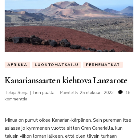
AFRIKKA
LUONTOMATKAILU
PERHEMATKAT
Kanariansaarten kiehtova Lanzarote
Tekijä
Sonja | Tien päällä
Päivitetty
25 elokuun, 2023
18
artikkeliin
kommenttia
Kanariansaarten
kiehtova
Lanzarote
Minua on purrut oikea Kanarian-kärpänen. Sain pureman itse
asiassa jo
kymmenen vuotta sitten Gran Canarialla
, kun
tajusin viikon loman jälkeen, että olen täysin turhaan