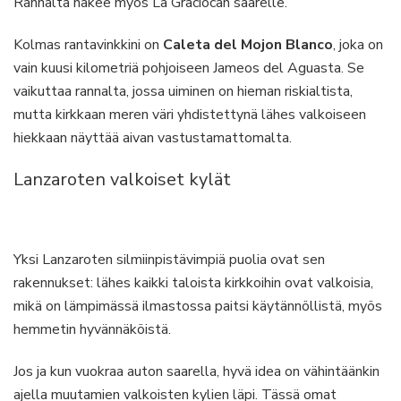
Rannalta näkee myös La Graciocan saarelle.
Kolmas rantavinkkini on
Caleta del Mojon Blanco
, joka on
vain kuusi kilometriä pohjoiseen Jameos del Aguasta. Se
vaikuttaa rannalta, jossa uiminen on hieman riskialtista,
mutta kirkkaan meren väri yhdistettynä lähes valkoiseen
hiekkaan näyttää aivan vastustamattomalta.
Lanzaroten valkoiset kylät
Yksi Lanzaroten silmiinpistävimpiä puolia ovat sen
rakennukset: lähes kaikki taloista kirkkoihin ovat valkoisia,
mikä on lämpimässä ilmastossa paitsi käytännöllistä, myös
hemmetin hyvännäköistä.
Jos ja kun vuokraa auton saarella, hyvä idea on vähintäänkin
ajella muutamien valkoisten kylien läpi. Tässä omat