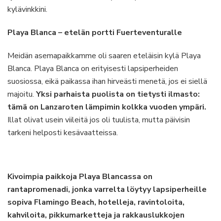
kylävinkkini.
Playa Blanca – etelän portti Fuerteventuralle
Meidän asemapaikkamme oli saaren eteläisin kylä Playa
Blanca. Playa Blanca on erityisesti lapsiperheiden
suosiossa, eikä paikassa ihan hirveästi menetä, jos ei siellä
majoitu.
Yksi parhaista puolista on tietysti ilmasto:
tämä on Lanzaroten lämpimin kolkka vuoden ympäri.
Illat olivat usein viileitä jos oli tuulista, mutta päivisin
tarkeni helposti kesävaatteissa.
Kivoimpia paikkoja Playa Blancassa on
rantapromenadi, jonka varrelta löytyy lapsiperheille
sopiva Flamingo Beach, hotelleja, ravintoloita,
kahviloita, pikkumarketteja ja rakkauslukkojen