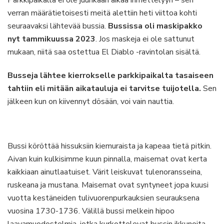
verran määrätietoisesti meitä alettiin heti viittoa kohti
seuraavaksi lähtevää bussia.
Bussissa oli maskipakko
nyt tammikuussa 2023
. Jos maskeja ei ole sattunut
mukaan, niitä saa ostettua El Diablo -ravintolan sisältä.
Busseja lähtee kierrokselle parkkipaikalta tasaiseen
tahtiin eli mitään aikatauluja ei tarvitse tuijotella.
Sen
jälkeen kun on kiivennyt dösään, voi vain nauttia.
Bussi köröttää hissuksiin kiemuraista ja kapeaa tietä pitkin.
Aivan kuin kulkisimme kuun pinnalla, maisemat ovat kerta
kaikkiaan ainutlaatuiset. Värit leiskuvat tulenoransseina,
ruskeana ja mustana. Maisemat ovat syntyneet jopa kuusi
vuotta kestäneiden tulivuorenpurkauksien seurauksena
vuosina 1730-1736. Välillä bussi melkein hipoo
laavamuodostelmia, jotka kurkottelevat bussin ikkunoita