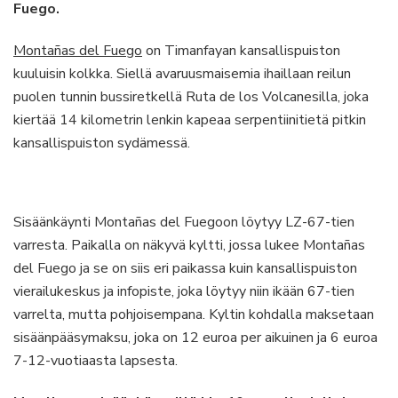
Fuego.
Montañas del Fuego
on Timanfayan kansallispuiston
kuuluisin kolkka. Siellä avaruusmaisemia ihaillaan reilun
puolen tunnin bussiretkellä Ruta de los Volcanesilla, joka
kiertää 14 kilometrin lenkin kapeaa serpentiinitietä pitkin
kansallispuiston sydämessä.
Sisäänkäynti Montañas del Fuegoon löytyy LZ-67-tien
varresta. Paikalla on näkyvä kyltti, jossa lukee Montañas
del Fuego ja se on siis eri paikassa kuin kansallispuiston
vierailukeskus ja infopiste, joka löytyy niin ikään 67-tien
varrelta, mutta pohjoisempana. Kyltin kohdalla maksetaan
sisäänpääsymaksu, joka on 12 euroa per aikuinen ja 6 euroa
7-12-vuotiaasta lapsesta.