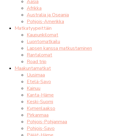
Aasia
Afrikka
Australia ja Oseania
Pohjois-Amerikka
Matkatyypeittäin
Kaupunkilomat
Luontomatkailu
Lapsen kanssa matkustaminen
Rantalomat
Road trip
Maakuntamatkat
Uusimaa
Etelä-Savo
Kainuu
Kanta-Häme
Keski-Suomi
Kymenlaakso
Pirkanmaa
Pohjois-Pohjanmaa
Pohjois-Savo
Päijät-Häme