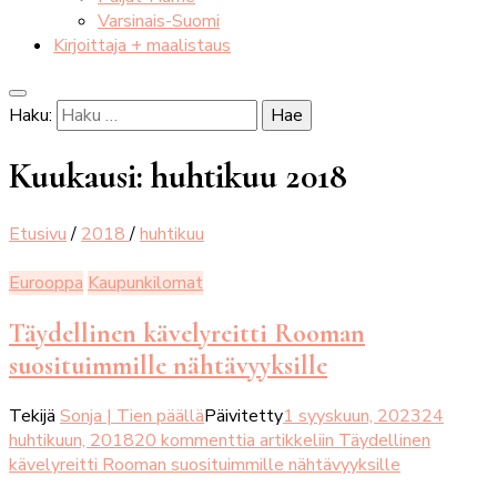
Varsinais-Suomi
Kirjoittaja + maalistaus
Haku:
Kuukausi:
huhtikuu 2018
Etusivu
/
2018
/
huhtikuu
Eurooppa
Kaupunkilomat
Täydellinen kävelyreitti Rooman
suosituimmille nähtävyyksille
Tekijä
Sonja | Tien päällä
Päivitetty
1 syyskuun, 2023
24
huhtikuun, 2018
20 kommenttia
artikkeliin Täydellinen
kävelyreitti Rooman suosituimmille nähtävyyksille