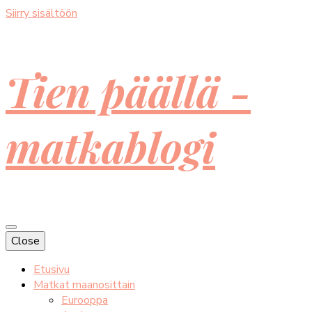
Siirry sisältöön
Tien päällä -
matkablogi
Close
Etusivu
Matkat maanosittain
Eurooppa