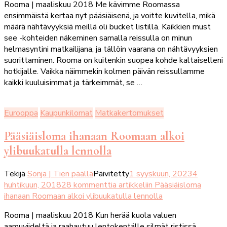
Rooma | maaliskuu 2018 Me kävimme Roomassa
ensimmäistä kertaa nyt pääsiäisenä, ja voitte kuvitella, mikä
määrä nähtävyyksiä meillä oli bucket listillä. Kaikkien must
see -kohteiden näkeminen samalla reissulla on minun
helmasyntini matkailijana, ja tällöin vaarana on nähtävyyksien
suorittaminen. Rooma on kuitenkin suopea kohde kaltaiselleni
hotkijalle. Vaikka näimmekin kolmen päivän reissullamme
kaikki kuuluisimmat ja tärkeimmät, se …
Eurooppa
Kaupunkilomat
Matkakertomukset
Pääsiäisloma ihanaan Roomaan alkoi
ylibuukatulla lennolla
Tekijä
Sonja | Tien päällä
Päivitetty
1 syyskuun, 2023
4
huhtikuun, 2018
28 kommenttia
artikkeliin Pääsiäisloma
ihanaan Roomaan alkoi ylibuukatulla lennolla
Rooma | maaliskuu 2018 Kun herää kuola valuen
aamuviideltä ja raahautuu lentokentälle silmät ristissä,