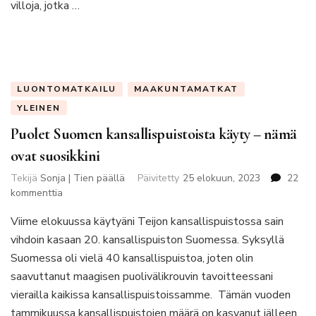
villoja, jotka …
LUONTOMATKAILU
MAAKUNTAMATKAT
YLEINEN
Puolet Suomen kansallispuistoista käyty – nämä
ovat suosikkini
Tekijä
Sonja | Tien päällä
Päivitetty
25 elokuun, 2023
22
artikkeliin
kommenttia
Puolet
Viime elokuussa käytyäni Teijon kansallispuistossa sain
Suomen
kansallispuistoista
vihdoin kasaan 20. kansallispuiston Suomessa. Syksyllä
käyty
Suomessa oli vielä 40 kansallispuistoa, joten olin
–
saavuttanut maagisen puolivälikrouvin tavoitteessani
nämä
vierailla kaikissa kansallispuistoissamme. Tämän vuoden
ovat
suosikkini
tammikuussa kansallispuistojen määrä on kasvanut jälleen