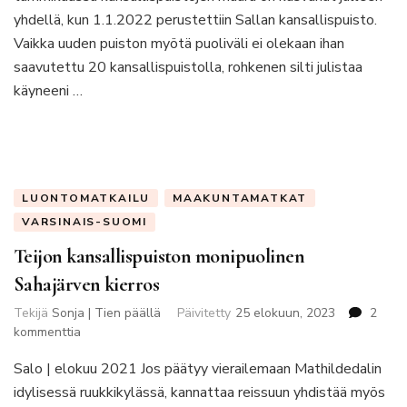
yhdellä, kun 1.1.2022 perustettiin Sallan kansallispuisto.
Vaikka uuden puiston myötä puoliväli ei olekaan ihan
saavutettu 20 kansallispuistolla, rohkenen silti julistaa
käyneeni …
LUONTOMATKAILU
MAAKUNTAMATKAT
VARSINAIS-SUOMI
Teijon kansallispuiston monipuolinen
Sahajärven kierros
Tekijä
Sonja | Tien päällä
Päivitetty
25 elokuun, 2023
2
artikkeliin
kommenttia
Teijon
Salo | elokuu 2021 Jos päätyy vierailemaan Mathildedalin
kansallispuiston
monipuolinen
idylisessä ruukkikylässä, kannattaa reissuun yhdistää myös