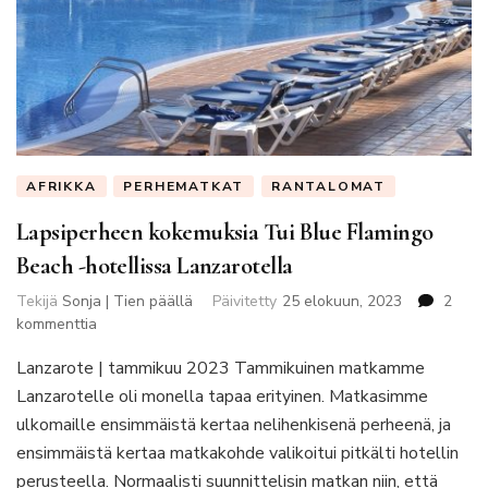
AFRIKKA
PERHEMATKAT
RANTALOMAT
Lapsiperheen kokemuksia Tui Blue Flamingo
Beach -hotellissa Lanzarotella
Tekijä
Sonja | Tien päällä
Päivitetty
25 elokuun, 2023
2
artikkeliin
kommenttia
Lapsiperheen
Lanzarote | tammikuu 2023 Tammikuinen matkamme
kokemuksia
Tui
Lanzarotelle oli monella tapaa erityinen. Matkasimme
Blue
ulkomaille ensimmäistä kertaa nelihenkisenä perheenä, ja
Flamingo
ensimmäistä kertaa matkakohde valikoitui pitkälti hotellin
Beach
perusteella. Normaalisti suunnittelisin matkan niin, että
-