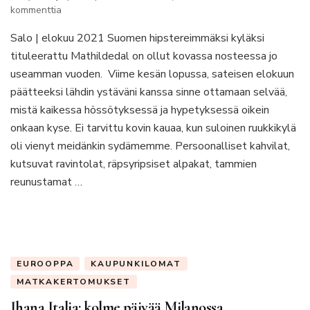
artikkeliin
kommenttia
Mathildedal
Salo | elokuu 2021 Suomen hipstereimmäksi kyläksi
on
suorastaan
tituleerattu Mathildedal on ollut kovassa nosteessa jo
naurettavan
useamman vuoden. Viime kesän lopussa, sateisen elokuun
suloinen
päätteeksi lähdin ystäväni kanssa sinne ottamaan selvää,
paikka
mistä kaikessa hössötyksessä ja hypetyksessä oikein
onkaan kyse. Ei tarvittu kovin kauaa, kun suloinen ruukkikylä
oli vienyt meidänkin sydämemme. Persoonalliset kahvilat,
kutsuvat ravintolat, räpsyripsiset alpakat, tammien
reunustamat …
EUROOPPA
KAUPUNKILOMAT
MATKAKERTOMUKSET
Ihana Italia: kolme päivää Milanossa