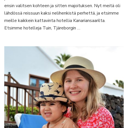
hotellissa
ensin valitsen kohteen ja sitten majoituksen. Nyt meitä oli
Lanzarotella
lähdössä reissuun kaksi nelihenkistä perhettä, ja etsimme
meille kaikkein kattavinta hotellia Kanariansaarilta.
Etsimme hotelleja Tuin, Tjäreborgin …