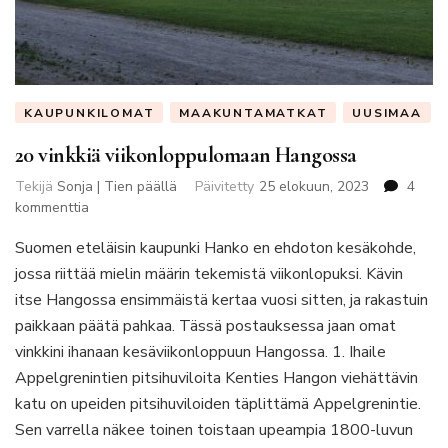
KAUPUNKILOMAT
MAAKUNTAMATKAT
UUSIMAA
20 vinkkiä viikonloppulomaan Hangossa
Tekijä
Sonja | Tien päällä
Päivitetty
25 elokuun, 2023
4
artikkeliin
kommenttia
20
Suomen eteläisin kaupunki Hanko en ehdoton kesäkohde,
vinkkiä
viikonloppulomaan
jossa riittää mielin määrin tekemistä viikonlopuksi. Kävin
Hangossa
itse Hangossa ensimmäistä kertaa vuosi sitten, ja rakastuin
paikkaan päätä pahkaa. Tässä postauksessa jaan omat
vinkkini ihanaan kesäviikonloppuun Hangossa. 1. Ihaile
Appelgrenintien pitsihuviloita Kenties Hangon viehättävin
katu on upeiden pitsihuviloiden täplittämä Appelgrenintie.
Sen varrella näkee toinen toistaan upeampia 1800-luvun