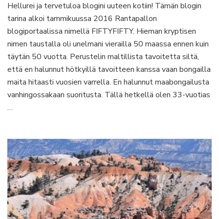
Hellurei ja tervetuloa blogini uuteen kotiin! Tämän blogin
uusi
koti
tarina alkoi tammikuussa 2016 Rantapallon
ja
blogiportaalissa nimellä FIFTYFIFTY. Hieman kryptisen
uusi
nimen taustalla oli unelmani vierailla 50 maassa ennen kuin
nimi
täytän 50 vuotta. Perustelin maltillista tavoitetta siltä,
että en halunnut hötkyillä tavoitteen kanssa vaan bongailla
maita hitaasti vuosien varrella. En halunnut maabongailusta
vanhingossakaan suoritusta. Tällä hetkellä olen 33-vuotias
…