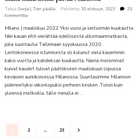
Tekijä
Sonja | Tien päällä
Päivitetty
30 elokuun, 2023
25
artikkeliin
kommenttia
Ihana
Milano | maaliskuu 2022 Yksi vuosi ja seitsemän kuukautta.
Italia:
kolme
Niin kauan ehti vierähtää edellisestä ulkomaanmatkasta,
päivää
joka suuntautui Tallinnaan syyskuussa 2020.
Milanossa
Lentokoneessa istumisesta oli kulunut vielä kauemmin:
kaksi vuotta ja kahdeksan kuukautta. Nämä molemmat
kuivat kaudet tulivat päätökseen maaliskuun lopussa
keväisen aurinkoisessa Milanossa. Suuntasimme Milanoon
pidennetyksi viikonlopuksi perheen kesken. Toisin kuin
yleensä matkoilla, tälle minulla ei …
Artikkelien
Sivu
Sivu
Sivu
1
2
…
23
sivutus