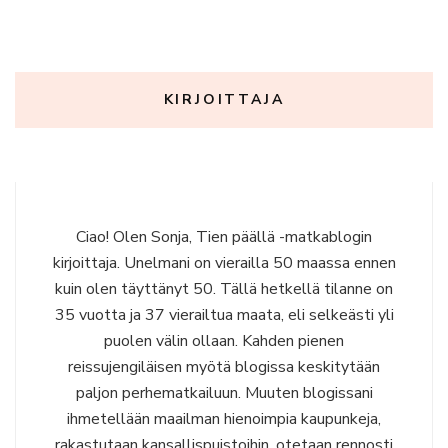
KIRJOITTAJA
Ciao! Olen Sonja, Tien päällä -matkablogin
kirjoittaja. Unelmani on vierailla 50 maassa ennen
kuin olen täyttänyt 50. Tällä hetkellä tilanne on
35 vuotta ja 37 vierailtua maata, eli selkeästi yli
puolen välin ollaan. Kahden pienen
reissujengiläisen myötä blogissa keskitytään
paljon perhematkailuun. Muuten blogissani
ihmetellään maailman hienoimpia kaupunkeja,
rakastutaan kansallispuistoihin, otetaan rennosti