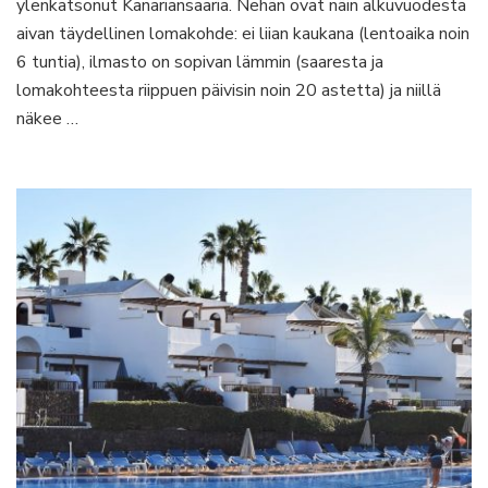
ylenkatsonut Kanariansaaria. Nehän ovat näin alkuvuodesta
aivan täydellinen lomakohde: ei liian kaukana (lentoaika noin
6 tuntia), ilmasto on sopivan lämmin (saaresta ja
lomakohteesta riippuen päivisin noin 20 astetta) ja niillä
näkee …