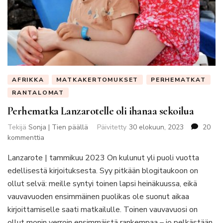
AFRIKKA
MATKAKERTOMUKSET
PERHEMATKAT
RANTALOMAT
Perhematka Lanzarotelle oli ihanaa sekoilua
Tekijä
Sonja | Tien päällä
Päivitetty
30 elokuun, 2023
20
artikkeliin
kommenttia
Perhematka
Lanzarote | tammikuu 2023 On kulunut yli puoli vuotta
Lanzarotelle
oli
edellisestä kirjoituksesta. Syy pitkään blogitaukoon on
ihanaa
ollut selvä: meille syntyi toinen lapsi heinäkuussa, eikä
sekoilua
vauvavuoden ensimmäinen puolikas ole suonut aikaa
kirjoittamiselle saati matkailulle. Toinen vauvavuosi on
ollut monin verroin ensimmäistä rankempaa – jo pelkästään