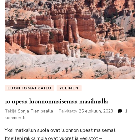
LUONTOMATKAILU
YLEINEN
10 upeaa luonnonmaisemaa maailmalla
Tekijä
Sonja Tien paalla
Päivitetty
25 elokuun, 2023
1
artikkeliin
kommentti
10
Yksi matkailun suola ovat luonnon upeat maisemat.
upeaa
luonnonmaisemaa
Itselleni rakkaimpia ovat vuoret ja vesistöt –