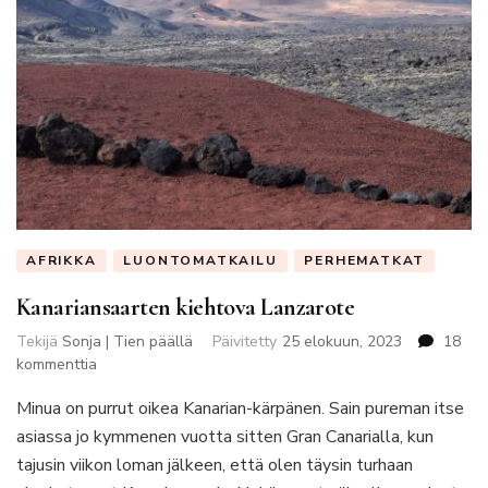
AFRIKKA
LUONTOMATKAILU
PERHEMATKAT
Kanariansaarten kiehtova Lanzarote
Tekijä
Sonja | Tien päällä
Päivitetty
25 elokuun, 2023
18
artikkeliin
kommenttia
Kanariansaarten
Minua on purrut oikea Kanarian-kärpänen. Sain pureman itse
kiehtova
Lanzarote
asiassa jo kymmenen vuotta sitten Gran Canarialla, kun
tajusin viikon loman jälkeen, että olen täysin turhaan