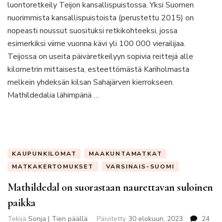
Sahajärven
luontoretkeily Teijon kansallispuistossa. Yksi Suomen
kierros
nuorimmista kansallispuistoista (perustettu 2015) on
nopeasti noussut suosituksi retkikohteeksi, jossa
esimerkiksi viime vuonna kävi yli 100 000 vierailijaa.
Teijossa on useita päiväretkeilyyn sopivia reittejä alle
kilometrin mittaisesta, esteettömästä Kariholmasta
melkein yhdeksän kilsan Sahajärven kierrokseen.
Mathildedalia lähimpänä …
KAUPUNKILOMAT
MAAKUNTAMATKAT
MATKAKERTOMUKSET
VARSINAIS-SUOMI
Mathildedal on suorastaan naurettavan suloinen
paikka
Tekijä
Sonja | Tien päällä
Päivitetty
30 elokuun, 2023
24