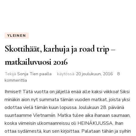
YLEINEN
Skottihäät, karhuja ja road trip –
matkailuvuosi 2016
Tekijä
Sonja Tien paalla
käytössä
20 joulukuun, 2016
8
artikkeliin
kommenttia
Skottihäät,
Ihmiset! Tätä vuotta on jäljellä enää alle kaksi viikkoa! Siksi
karhuja
minäkin aion nyt summata tämän vuoden matkat, joista yksi
ja
road
odottaa vielä tämän kuun lopussa. Joulukuun 28. päivänä
trip
suuntaamme Vietnamiin. Matka tulee aika ihanaan saumaan,
–
koska viimeisin ulkomaanreissu oli HEINÄKUUSSA. Ihan
matkailuvuosi
ottaa sydämestä, kun sen kirjoittaa. Palataan tähän ja syihin
2016