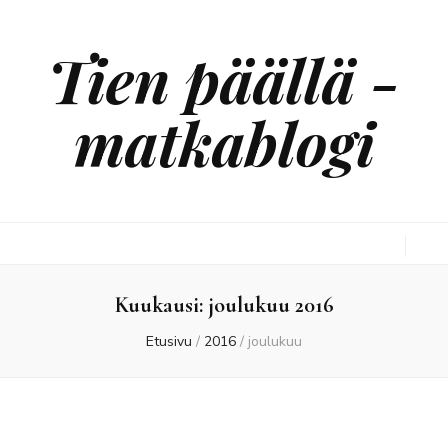
Tien päällä -
matkablogi
Kuukausi:
joulukuu 2016
Etusivu
/
2016
/
joulukuu