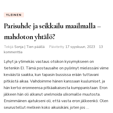
YLEINEN
Parisuhde ja seikkailu maailmalla –
mahdoton yhtälö?
Tekijä
Sonja | Tien päällä
Päivitetty
17 syyskuun, 2023
13
artikkeliin
kommenttia
Parisuhde
Lyhyt ja ytimekäs vastaus otsikon kysymykseen on
ja
tietenkin EI. Tämä postausaihe on pyörinyt mielessäni viime
seikkailu
maailmalla
keväästä saakka, kun tapasin bussissa erään tuttavani
–
pitkästä aikaa. Vaihdoimme hänen kanssaan kuulumiset, ja
mahdoton
hän kertoi eronneensa pitkäaikaisesta kumppanistaan. Eron
yhtälö?
jälkeen hän oli alkanut unelmoida ulkomaille muutosta.
Ensimmäinen ajatukseni oli, että vasta eron jälkeenkö. Olen
seurustellut melkein koko aikuisikäni, joten jos …