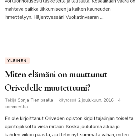
voi luonnollisesti lasketella ja lautailla. Kesäaikaan vaara on
mahtava paikka liikkumiseen ja kaiken kauneuden
ihmettelyyn. Hiljentyessäni Vuokatinvaaran …
YLEINEN
Miten elämäni on muuttunut
Orivedelle muutettuani?
Tekijä
Sonja Tien paalla
käytössä
2 joulukuun, 2016
4
artikkeliin
kommenttia
Miten
En ole kirjoittanut Oriveden opiston kirjoittajalinjan toiselta
elämäni
opintojaksolta vielä mitään. Koska joululoma alkaa jo
on
muuttunut
kahden viikon päästä, ajattelin nyt summata vähän, miten
Orivedelle