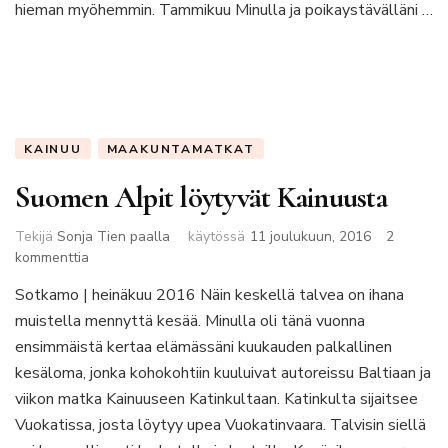
hieman myöhemmin. Tammikuu Minulla ja poikaystävälläni …
KAINUU
MAAKUNTAMATKAT
Suomen Alpit löytyvät Kainuusta
Tekijä
Sonja Tien paalla
käytössä
11 joulukuun, 2016
2
artikkeliin
kommenttia
Suomen
Sotkamo | heinäkuu 2016 Näin keskellä talvea on ihana
Alpit
muistella mennyttä kesää. Minulla oli tänä vuonna
löytyvät
Kainuusta
ensimmäistä kertaa elämässäni kuukauden palkallinen
kesäloma, jonka kohokohtiin kuuluivat autoreissu Baltiaan ja
viikon matka Kainuuseen Katinkultaan. Katinkulta sijaitsee
Vuokatissa, josta löytyy upea Vuokatinvaara. Talvisin siellä