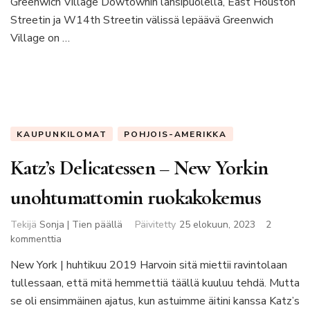
Greenwich Village Dowtownin länsipuolella, East Houston
Streetin ja W14th Streetin välissä lepäävä Greenwich
Village on …
KAUPUNKILOMAT
POHJOIS-AMERIKKA
Katz’s Delicatessen – New Yorkin
unohtumattomin ruokakokemus
Tekijä
Sonja | Tien päällä
Päivitetty
25 elokuun, 2023
2
artikkeliin
kommenttia
Katz’s
New York | huhtikuu 2019 Harvoin sitä miettii ravintolaan
Delicatessen
tullessaan, että mitä hemmettiä täällä kuuluu tehdä. Mutta
–
New
se oli ensimmäinen ajatus, kun astuimme äitini kanssa Katz’s