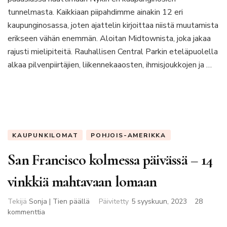
sykkeen
tunnelmasta. Kaikkiaan piipahdimme ainakin 12 eri
kaupunginosassa, joten ajattelin kirjoittaa niistä muutamista
erikseen vähän enemmän. Aloitan Midtownista, joka jakaa
rajusti mielipiteitä. Rauhallisen Central Parkin eteläpuolella
alkaa pilvenpiirtäjien, liikennekaaosten, ihmisjoukkojen ja …
KAUPUNKILOMAT
POHJOIS-AMERIKKA
San Francisco kolmessa päivässä – 14
vinkkiä mahtavaan lomaan
Tekijä
Sonja | Tien päällä
Päivitetty
5 syyskuun, 2023
28
artikkeliin
kommenttia
San