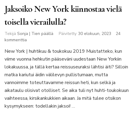
Jaksoiko New York kiinnostaa vielä
toisella vierailulla?
Tekijä
Sonja | Tien päällä
Päivitetty
30 elokuun, 2023
24
artikkeliin
kommenttia
Jaksoiko
New York | huhtikuu & toukokuu 2019 Muistatteko, kun
New
viime vuonna hehkutin pääseväni uudestaan New Yorkiin
York
kiinnostaa
lokakuussa, ja tällä kertaa reissuseuraksi lähtisi äiti? Silloin
vielä
matka kariutui äidin välilevyn pullistumaan, mutta
toisella
vannoimme toteuttavamme reissun heti, kun selkä ja
vierailulla?
aikataulu olisivat otolliset. Se aika tuli nyt huhti-toukokuun
vaihteessa, kirsikankukkien aikaan. Ja mitä tulee otsikon
kysymykseen: todellakin jaksoi! …