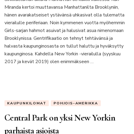
aloittaa
Miranda kertoi muuttavansa Manhattanilta Brooklyniin,
tutustuminen
Brooklyniin?
hänen avarakatseiset ystävänsä uhkasivat olla tulematta
vierailulle periferiaan. Noin kymmenen vuotta myöhemmin
Girls-sarjan hahmot asuivat ja halusivat asua nimenomaan
Brooklynissa. Gentrifikaatio on tehnyt tehtävänsä ja
halvasta kaupunginosasta on tullut haluttu ja hyväksytty
kaupunginosa. Kahdella New Yorkin -vierailulla (syyskuu
2017 ja kevät 2019) olen enimmäkseen …
KAUPUNKILOMAT
POHJOIS-AMERIKKA
Central Park on yksi New Yorkin
parhaista asioista