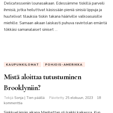
Yorkin
Delicatesseniin lounasaikaan. Edessämme tiskillä parveili
unohtumattomin
ihmisiä, jotka heiluttivat käsissään pieniä sinisiä lippuja ja
ruokakokemus
huutelivat tilauksia tiskin takana hääriville valkoasuisille
miehille. Samaan aikaan laiskasti puhuva ravintolan emäntä
tökkäsi samanalaiset siniset …
KAUPUNKILOMAT
POHJOIS-AMERIKKA
Mistä aloittaa tutustuminen
Brooklyniin?
Tekijä
Sonja | Tien päällä
Päivitetty
25 elokuun, 2023
18
artikkeliin
kommenttia
Mistä
Sinkkuelämän aikana Manhattan oli kaikki kaikessa. Kun