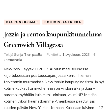
KAUPUNKILOMAT
POHJOIS-AMERIKKA
Jazzia ja rentoa kaupunkitunnelmaa
Greenwich Villagessa
Tekijä
Sonja Tien paalla
Päivitetty
1 syyskuun, 2023
6
artikkeliin
kommenttia
Jazzia
New York | syyskuu 2017 Aloitin maaliskuisessa
ja
kirjoituksessani postaussarjan, jossa kerron hieman
rentoa
kaupunkitunnelmaa
tarkemmin muutamista New Yorkin kaupunginosista. Ja nyt
Greenwich
kolme kuukautta myöhemmin on vihdoin aika jatkaa –
Villagessa
parempi myöhään kuin ei milloinkaan, vai mitä? Meidän
kolmen viikon häämatkamme Amerikassa päättyi siis
kuuden päivän New Yorkin -lomaan. Kaikkiaan kävimme 12