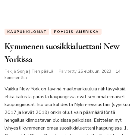
KAUPUNKILOMAT
POHJOIS-AMERIKKA
Kymmenen suosikkialuettani New
Yorkissa
Tekijä
Sonja | Tien päällä
Päivitetty
25 elokuun, 2023
14
artikkeliin
kommenttia
Kymmenen
Vaikka New York on täynnä maailmankuuluja nähtävyyksiä,
suosikkialuettani
ehkä kaikista parasta kaupungissa ovat sen omaleimaiset
New
Yorkissa
kaupunginosat. Iso osa kahdesta Nykin-reissustani (syyskuu
2017 ja kevät 2019) onkin ollut vain päämäärätöntä
hengailua kiinnostavan oloisissa paikoissa. Esittelen nyt
lyhyesti kymmenen omaa suosikkialuettani kaupungissa. 1.