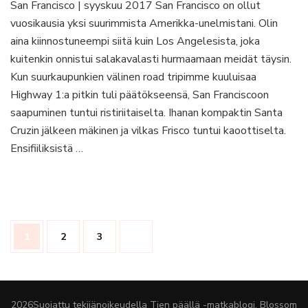
San Francisco | syyskuu 2017 San Francisco on ollut
Francisco
vuosikausia yksi suurimmista Amerikka-unelmistani. Olin
kolmessa
päivässä
aina kiinnostuneempi siitä kuin Los Angelesista, joka
–
kuitenkin onnistui salakavalasti hurmaamaan meidät täysin.
14
Kun suurkaupunkien välinen road tripimme kuuluisaa
vinkkiä
Highway 1:a pitkin tuli päätökseensä, San Franciscoon
mahtavaan
lomaan
saapuminen tuntui ristiriitaiselta. Ihanan kompaktin Santa
Cruzin jälkeen mäkinen ja vilkas Frisco tuntui kaoottiselta.
Ensifiiliksistä …
Artikkelien
Sivu
Sivu
Sivu
1
2
3
sivutus
2026Suojattu tekijänoikeudella
Tien päällä -matkablogi
.
Blossom