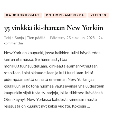
KAUPUNKILOMAT
POHJOIS-AMERIKKA
YLEINEN
35 vinkkiä iki-ihanaan New Yorkiin
Tekijä
Sonja | Tien päällä
Päivitetty
25 elokuun, 2023
24
artikkeliin
kommenttia
35
New York on kaupunki, jossa kaikkien tulisi käydä edes
vinkkiä
kerran elämässä. Se hämmästyttää
iki-
ihanaan
monikulttuurisuudellaan, kiihkeällä elämänrytmillään,
New
rosollaan, loistokkuudellaan ja kulttuurillaan. Mitä
Yorkiin
pidempään siellä on, sitä enemmän New Yorkiin jää
koukkuun, ja kotona huomaa valitsevansa yhä uudestaan
kaupunkiin sijoittuvia tv-sarjoja, joilla tilkitsee ikäväänsä.
Olen käynyt New Yorkissa kahdesti, viimeisimmästä
reissusta on kulunut nyt kaksi vuotta. Kokosin …