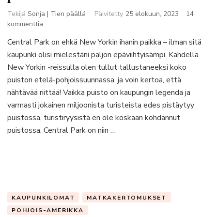
Tekijä
Sonja | Tien päällä
Päivitetty
25 elokuun, 2023
14
artikkeliin
kommenttia
Central
Central Park on ehkä New Yorkin ihanin paikka – ilman sitä
Park
kaupunki olisi mielestäni paljon epäviihtyisämpi. Kahdella
on
yksi
New Yorkin -reissulla olen tullut tallustaneeksi koko
New
puiston etelä-pohjoissuunnassa, ja voin kertoa, että
Yorkin
nähtävää riittää! Vaikka puisto on kaupungin legenda ja
parhaista
varmasti jokainen miljoonista turisteista edes pistäytyy
asioista
puistossa, turistiryysistä en ole koskaan kohdannut
puistossa. Central Park on niin …
KAUPUNKILOMAT
MATKAKERTOMUKSET
POHJOIS-AMERIKKA