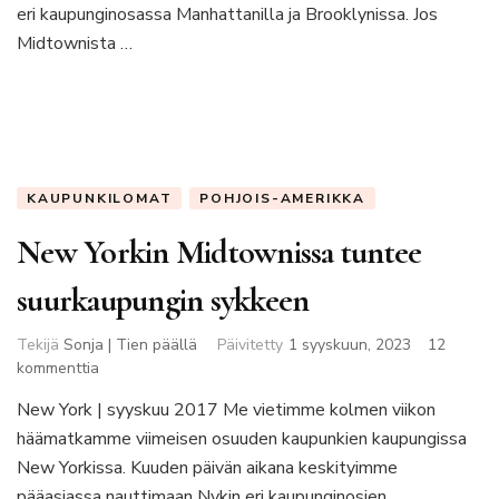
eri kaupunginosassa Manhattanilla ja Brooklynissa. Jos
Midtownista …
KAUPUNKILOMAT
POHJOIS-AMERIKKA
New Yorkin Midtownissa tuntee
suurkaupungin sykkeen
Tekijä
Sonja | Tien päällä
Päivitetty
1 syyskuun, 2023
12
artikkeliin
kommenttia
New
New York | syyskuu 2017 Me vietimme kolmen viikon
Yorkin
häämatkamme viimeisen osuuden kaupunkien kaupungissa
Midtownissa
tuntee
New Yorkissa. Kuuden päivän aikana keskityimme
suurkaupungin
pääasiassa nauttimaan Nykin eri kaupunginosien