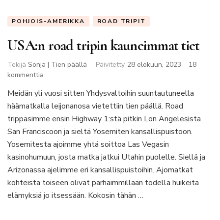
POHJOIS-AMERIKKA
ROAD TRIPIT
USA:n road tripin kauneimmat tiet
Tekijä
Sonja | Tien päällä
Päivitetty
28 elokuun, 2023
18
artikkeliin
kommenttia
USA:n
Meidän yli vuosi sitten Yhdysvaltoihin suuntautuneella
road
häämatkalla leijonanosa vietettiin tien päällä. Road
tripin
kauneimmat
trippasimme ensin Highway 1:stä pitkin Lon Angelesista
tiet
San Franciscoon ja sieltä Yosemiten kansallispuistoon.
Yosemitesta ajoimme yhtä soittoa Las Vegasin
kasinohumuun, josta matka jatkui Utahin puolelle. Siellä ja
Arizonassa ajelimme eri kansallispuistoihin. Ajomatkat
kohteista toiseen olivat parhaimmillaan todella huikeita
elämyksiä jo itsessään. Kokosin tähän …