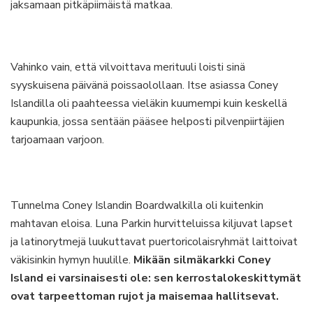
jaksamaan pitkäpiimäistä matkaa.
Vahinko vain, että vilvoittava merituuli loisti sinä
syyskuisena päivänä poissaolollaan. Itse asiassa Coney
Islandilla oli paahteessa vieläkin kuumempi kuin keskellä
kaupunkia, jossa sentään pääsee helposti pilvenpiirtäjien
tarjoamaan varjoon.
Tunnelma Coney Islandin Boardwalkilla oli kuitenkin
mahtavan eloisa. Luna Parkin hurvitteluissa kiljuvat lapset
ja latinorytmejä luukuttavat puertoricolaisryhmät laittoivat
väkisinkin hymyn huulille.
Mikään silmäkarkki Coney
Island ei varsinaisesti ole: sen kerrostalokeskittymät
ovat tarpeettoman rujot ja maisemaa hallitsevat.