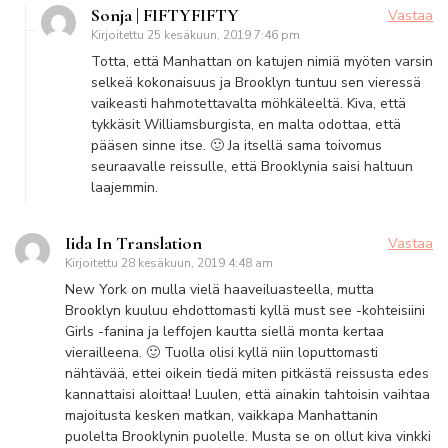
Sonja | FIFTYFIFTY
Vastaa
Kirjoitettu
25 kesäkuun, 2019 7:46 pm
Totta, että Manhattan on katujen nimiä myöten varsin
selkeä kokonaisuus ja Brooklyn tuntuu sen vieressä
vaikeasti hahmotettavalta möhkäleeltä. Kiva, että
tykkäsit Williamsburgista, en malta odottaa, että
pääsen sinne itse. 🙂 Ja itsellä sama toivomus
seuraavalle reissulle, että Brooklynia saisi haltuun
laajemmin.
Iida In Translation
Vastaa
Kirjoitettu
28 kesäkuun, 2019 4:48 am
New York on mulla vielä haaveiluasteella, mutta
Brooklyn kuuluu ehdottomasti kyllä must see -kohteisiini
Girls -fanina ja leffojen kautta siellä monta kertaa
vierailleena. 🙂 Tuolla olisi kyllä niin loputtomasti
nähtävää, ettei oikein tiedä miten pitkästä reissusta edes
kannattaisi aloittaa! Luulen, että ainakin tahtoisin vaihtaa
majoitusta kesken matkan, vaikkapa Manhattanin
puolelta Brooklynin puolelle. Musta se on ollut kiva vinkki