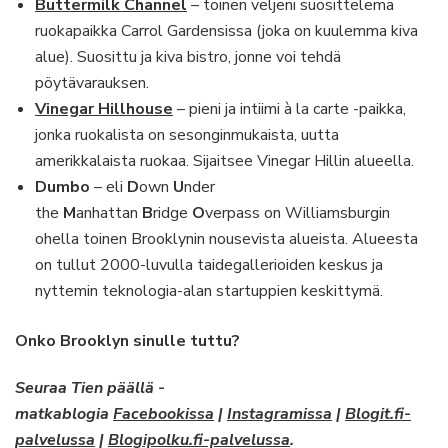
Buttermilk Channel
– toinen veljeni suosittelema
ruokapaikka Carrol Gardensissa (joka on kuulemma kiva
alue). Suosittu ja kiva bistro, jonne voi tehdä
pöytävarauksen.
Vinegar Hillhouse
– pieni ja intiimi à la carte -paikka,
jonka ruokalista on sesonginmukaista, uutta
amerikkalaista ruokaa. Sijaitsee Vinegar Hillin alueella.
Dumbo
– eli
D
own
U
nder
the
M
anhattan
B
ridge
O
verpass on Williamsburgin
ohella toinen Brooklynin nousevista alueista. Alueesta
on tullut 2000-luvulla taidegallerioiden keskus ja
nyttemin teknologia-alan startuppien keskittymä.
Onko Brooklyn sinulle tuttu?
Seuraa Tien päällä -
matkablogia
Facebookissa
|
Instagramissa
|
Blogit.fi-
palvelussa
|
Blogipolku.fi-palvelussa
.