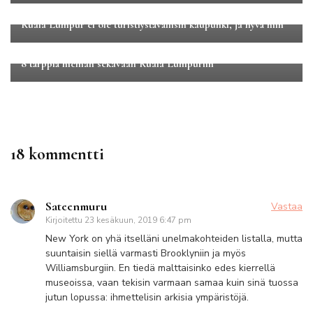
Aasia
Kaupunkilomat
Matkakertomukset
Kuala Lumpur ei ole turistiystävällisin kaupunki, ja hyvä niin
Aasia
Kaupunkilomat
8 tärppiä hieman sekavaan Kuala Lumpuriin
18 kommentti
Sateenmuru
Vastaa
Kirjoitettu
23 kesäkuun, 2019 6:47 pm
New York on yhä itselläni unelmakohteiden listalla, mutta
suuntaisin siellä varmasti Brooklyniin ja myös
Williamsburgiin. En tiedä malttaisinko edes kierrellä
museoissa, vaan tekisin varmaan samaa kuin sinä tuossa
jutun lopussa: ihmettelisin arkisia ympäristöjä.