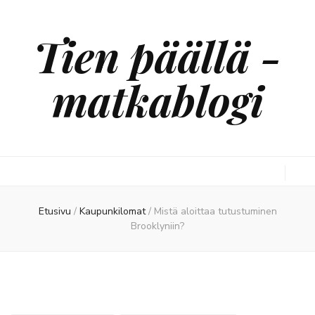
Tien päällä -
matkablogi
Etusivu
/
Kaupunkilomat
/
Mistä aloittaa tutustuminen
Brooklyniin?