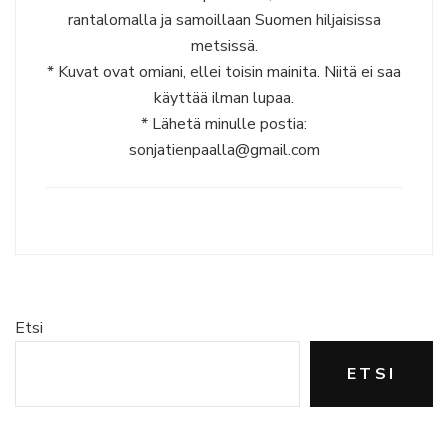
rantalomalla ja samoillaan Suomen hiljaisissa
metsissä.
* Kuvat ovat omiani, ellei toisin mainita. Niitä ei saa
käyttää ilman lupaa.
* Lähetä minulle postia:
sonjatienpaalla@gmail.com
Etsi
ETSI