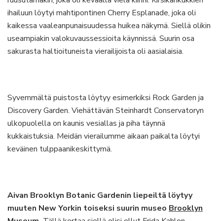
ihailuun löytyi mahtipontinen Cherry Esplanade, joka oli
kaikessa vaaleanpunaisuudessa huikea näkymä. Siellä olikin
useampiakin valokuvaussessioita käynnissä. Suurin osa
sakurasta haltioituneista vierailijoista oli aasialaisia.
Syvemmältä puistosta löytyy esimerkiksi Rock Garden ja
Discovery Garden. Viehättävän Steinhardt Conservatoryn
ulkopuolella on kaunis vesiallas ja piha täynnä
kukkaistuksia. Meidän vierailumme aikaan paikalta löytyi
keväinen tulppaanikeskittymä.
Aivan Brooklyn Botanic Gardenin liepeiltä löytyy
muuten New Yorkin toiseksi suurin museo
Brooklyn
Museum
.
Tällä kertaa siellä olisi ollut Frida Kahlon