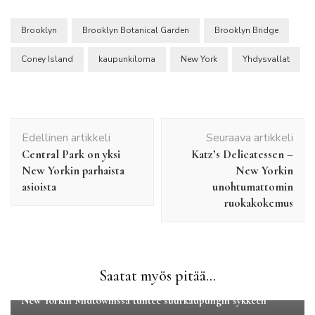
Brooklyn
Brooklyn Botanical Garden
Brooklyn Bridge
Coney Island
kaupunkiloma
New York
Yhdysvallat
Artikkelien
Edellinen artikkeli
Seuraava artikkeli
selaus
Central Park on yksi
Katz’s Delicatessen –
New Yorkin parhaista
New Yorkin
asioista
unohtumattomin
ruokakokemus
Saatat myös pitää...
Kaupunkilomat
Pohjois-Amerikka
New Yorkin Midtownissa tuntee suurkaupungin sykkeen