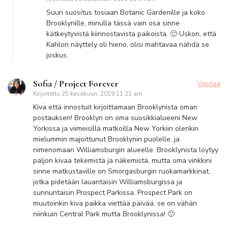
Suuri suositus tosiaan Botanic Gardenille ja koko
Brooklynille, minulla tässä vain osa sinne
kätkeytyvistä kiinnostavista paikoista. 🙂 Uskon, että
Kahlon näyttely oli hieno, olisi mahtavaa nähdä se
joskus.
Sofia / Project Forever
Vastaa
Kirjoitettu
25 kesäkuun, 2019 11:21 am
Kiva että innostuit kirjoittamaan Brooklynista oman
postauksen! Brooklyn on oma suosikkialueeni New
Yorkissa ja viimeisillä matkoilla New Yorkiin olenkin
mielummin majoittunut Brooklynin puolelle, ja
nimenomaan Williamsburgin alueelle. Brooklynista löytyy
paljon kivaa tekemistä ja näkemistä, mutta oma vinkkini
sinne matkustaville on Smorgasburgin ruokamarkkinat,
jotka pidetään lauantaisin Williamsburgissa ja
sunnuntaisin Prospect Parkissa. Prospect Park on
muutoinkin kiva paikka viettää päivää, se on vähän
niinkuin Central Park mutta Brooklynissa! 🙂