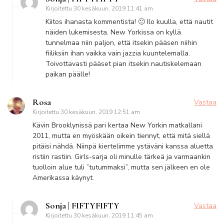
Kirjoitettu
30 kesäkuun, 2019 11:41 am
Kiitos ihanasta kommentista! 🙂 Ilo kuulla, että nautit
näiden lukemisesta. New Yorkissa on kyllä
tunnelmaa niin paljon, että itsekin pääsen niihin
fiiliksiin ihan vaikka vain jazzia kuuntelemalla.
Toivottavasti pääset pian itsekin nautiskelemaan
paikan päälle!
Rosa
Vastaa
Kirjoitettu
30 kesäkuun, 2019 12:51 am
Kävin Brooklynissä pari kertaa New Yorkin matkallani
2011, mutta en myöskään oikein tiennyt, että mitä siellä
pitäisi nähdä. Niinpä kiertelimme ystäväni kanssa aluetta
ristiin rastiin. Girls-sarja oli minulle tärkeä ja varmaankin
tuolloin alue tuli ”tutummaksi”, mutta sen jälkeen en ole
Amerikassa käynyt.
Sonja | FIFTYFIFTY
Vastaa
Kirjoitettu
30 kesäkuun, 2019 11:45 am