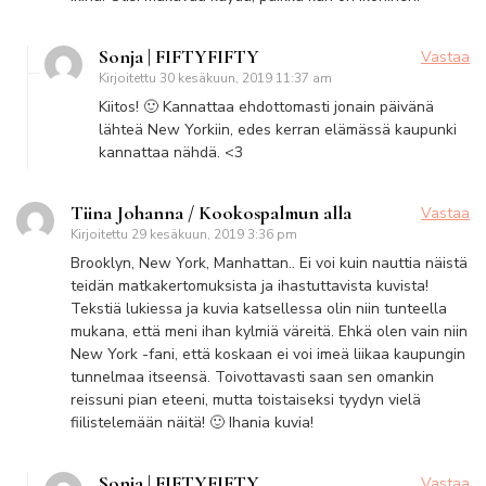
Sonja | FIFTYFIFTY
Vastaa
Kirjoitettu
30 kesäkuun, 2019 11:37 am
Kiitos! 🙂 Kannattaa ehdottomasti jonain päivänä
lähteä New Yorkiin, edes kerran elämässä kaupunki
kannattaa nähdä. <3
Tiina Johanna / Kookospalmun alla
Vastaa
Kirjoitettu
29 kesäkuun, 2019 3:36 pm
Brooklyn, New York, Manhattan.. Ei voi kuin nauttia näistä
teidän matkakertomuksista ja ihastuttavista kuvista!
Tekstiä lukiessa ja kuvia katsellessa olin niin tunteella
mukana, että meni ihan kylmiä väreitä. Ehkä olen vain niin
New York -fani, että koskaan ei voi imeä liikaa kaupungin
tunnelmaa itseensä. Toivottavasti saan sen omankin
reissuni pian eteeni, mutta toistaiseksi tyydyn vielä
fiilistelemään näitä! 🙂 Ihania kuvia!
Sonja | FIFTYFIFTY
Vastaa