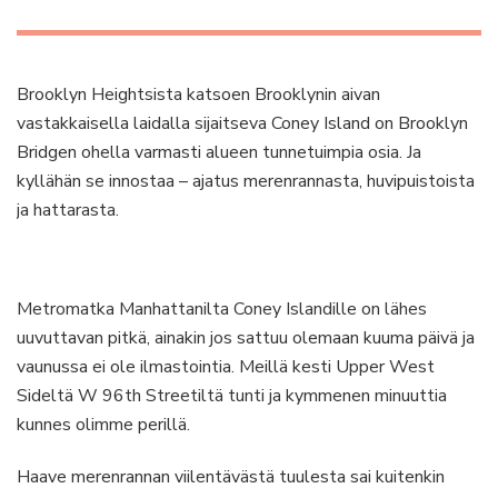
Brooklyn Heightsista katsoen Brooklynin aivan
vastakkaisella laidalla sijaitseva Coney Island on Brooklyn
Bridgen ohella varmasti alueen tunnetuimpia osia. Ja
kyllähän se innostaa – ajatus merenrannasta, huvipuistoista
ja hattarasta.
Metromatka Manhattanilta Coney Islandille on lähes
uuvuttavan pitkä, ainakin jos sattuu olemaan kuuma päivä ja
vaunussa ei ole ilmastointia. Meillä kesti Upper West
Sideltä W 96th Streetiltä tunti ja kymmenen minuuttia
kunnes olimme perillä.
Haave merenrannan viilentävästä tuulesta sai kuitenkin