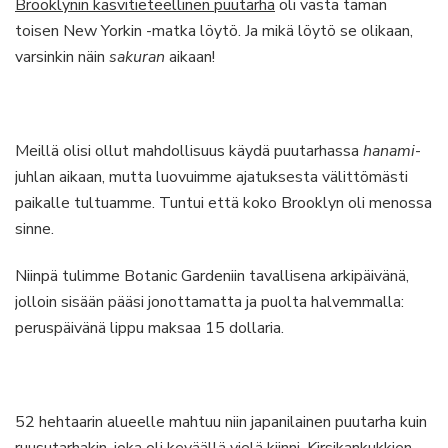
Brooklynin kasvitieteellinen puutarha
oli vasta tämän
toisen New Yorkin -matka löytö. Ja mikä löytö se olikaan,
varsinkin näin
sakuran
aikaan!
Meillä olisi ollut mahdollisuus käydä puutarhassa
hanami
-
juhlan aikaan, mutta luovuimme ajatuksesta välittömästi
paikalle tultuamme. Tuntui että koko Brooklyn oli menossa
sinne.
Niinpä tulimme Botanic Gardeniin tavallisena arkipäivänä,
jolloin sisään pääsi jonottamatta ja puolta halvemmalla:
peruspäivänä lippu maksaa 15 dollaria.
52 hehtaarin alueelle mahtuu niin japanilainen puutarha kuin
ruusutarhakin, joka oli keväällä vielä kiinni. Kirsikankukkien