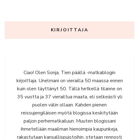
KIRJOITTAJA
Ciao! Olen Sonja, Tien päällä -matkablogin
kirjoittaja. Unelmani on vierailla 50 maassa ennen
kuin olen täyttänyt 50. Tällä hetkellä tilanne on
35 vuotta ja 37 vierailtua maata, eli selkeästi yli
puolen välin ollaan. Kahden pienen
reissujengiläisen myötä blogissa keskitytään
paljon perhematkailuun. Muuten blogissani
ihmetellään maailman hienoimpia kaupunkeja,
rakastutaan kansallispuistoihin, otetaan rennosti