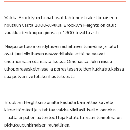
Vaikka Brooklynin hinnat ovat lähteneet rakettimaiseen
nousuun vasta 2000-luvulla, Brooklyn Heights on ollut
varakkaiden kaupunginosa jo 1800-luvulta asti.
Naapurustossa on idyllisen rauhallinen tunnelma ja talot
ovat juuri niin ihanan newyorkilaisia, että ne saavat
unelmoimaan elämästä Isossa Omenassa. Jokin niissä
ulkoporrasaskelmissa ja porrastasanteiden kukkaistuksissa
saa polveni veteläksi ihastuksesta.
Brooklyn Heightsin somilla kaduilla kannattaa kävellä
kiireettömästi ja istahtaa vaikka viinilasilliselle jonnekin.
Täällä ei paljon autontööttejä kuluteta, vaan tunnelma on
pikkukaupunkimaisen rauhallinen.