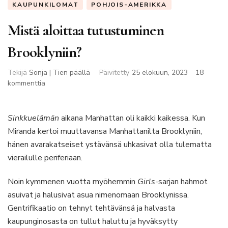
KAUPUNKILOMAT
POHJOIS-AMERIKKA
Mistä aloittaa tutustuminen
Brooklyniin?
Tekijä
Sonja | Tien päällä
Päivitetty
25 elokuun, 2023
18
artikkeliin
kommenttia
Mistä
aloittaa
tutustuminen
Sinkkuelämän
aikana Manhattan oli kaikki kaikessa. Kun
Brooklyniin?
Miranda kertoi muuttavansa Manhattanilta Brooklyniin,
hänen avarakatseiset ystävänsä uhkasivat olla tulematta
vierailulle periferiaan.
Noin kymmenen vuotta myöhemmin
Girls
-sarjan hahmot
asuivat ja halusivat asua nimenomaan Brooklynissa.
Gentrifikaatio on tehnyt tehtävänsä ja halvasta
kaupunginosasta on tullut haluttu ja hyväksytty