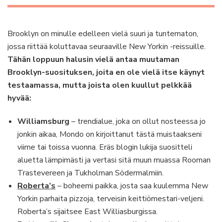
Brooklyn on minulle edelleen vielä suuri ja tuntematon,
jossa riittää koluttavaa seuraaville New Yorkin -reissuille.
Tähän loppuun halusin vielä antaa muutaman
Brooklyn-suosituksen, joita en ole vielä itse käynyt
testaamassa, mutta joista olen kuullut pelkkää
hyvää:
Williamsburg
– trendialue, joka on ollut nosteessa jo
jonkin aikaa, Mondo on kirjoittanut tästä muistaakseni
viime tai toissa vuonna. Eräs blogin lukija suositteli
aluetta lämpimästi ja vertasi sitä muun muassa Rooman
Trastevereen ja Tukholman Södermalmiin.
Roberta’s
– boheemi paikka, josta saa kuulemma New
Yorkin parhaita pizzoja, terveisin keittiömestari-veljeni.
Roberta’s sijaitsee East Williasburgissa.