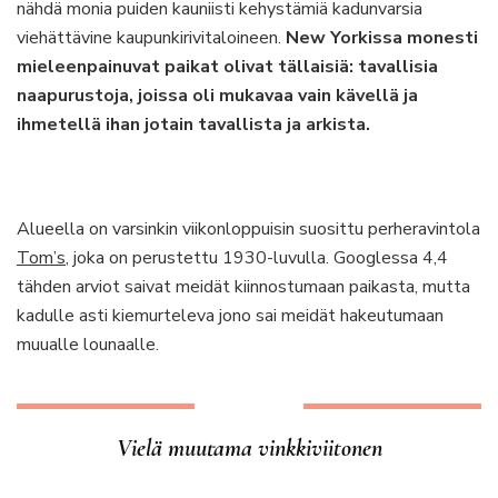
nähdä monia puiden kauniisti kehystämiä kadunvarsia
viehättävine kaupunkirivitaloineen.
New Yorkissa monesti
mieleenpainuvat paikat olivat tällaisiä: tavallisia
naapurustoja, joissa oli mukavaa vain kävellä ja
ihmetellä ihan jotain tavallista ja arkista.
Alueella on varsinkin viikonloppuisin suosittu perheravintola
Tom’s
, joka on perustettu 1930-luvulla. Googlessa 4,4
tähden arviot saivat meidät kiinnostumaan paikasta, mutta
kadulle asti kiemurteleva jono sai meidät hakeutumaan
muualle lounaalle.
Vielä muutama vinkkiviitonen