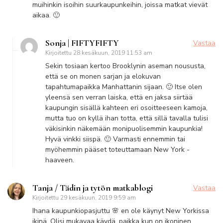
muihinkin isoihin suurkaupunkeihin, joissa matkat vievät
aikaa. 🙂
Sonja | FIFTYFIFTY
Vastaa
Kirjoitettu
28 kesäkuun, 2019 11:53 am
Sekin tosiaan kertoo Brooklynin aseman noususta,
että se on monen sarjan ja elokuvan
tapahtumapaikka Manhattanin sijaan. 🙂 Itse olen
yleensä sen verran laiska, että en jaksa siirtää
kaupungin sisällä kahteen eri osoitteeseen kamoja,
mutta tuo on kyllä ihan totta, että sillä tavalla tulisi
väkisinkin näkemään monipuolisemmin kaupunkia!
Hyvä vinkki siispä. 🙂 Varmasti ennemmin tai
myöhemmin pääset toteuttamaan New York -
haaveen.
Tanja / Tädin ja tytön matkablogi
Vastaa
Kirjoitettu
29 kesäkuun, 2019 9:59 am
Ihana kaupunkiopasjuttu 🌸 en ole käynyt New Yorkissa
ikinä. Olisi mukavaa käydä, paikka kun on ikoninen.