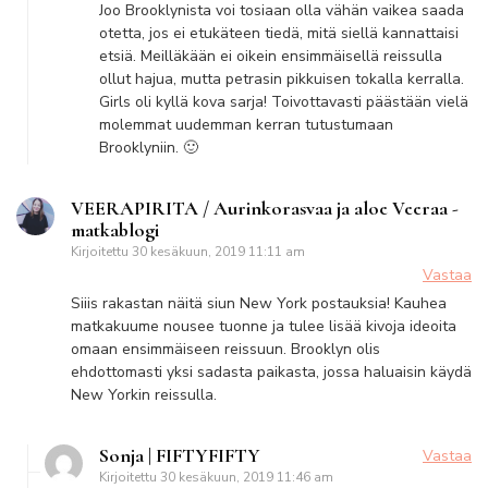
Joo Brooklynista voi tosiaan olla vähän vaikea saada
otetta, jos ei etukäteen tiedä, mitä siellä kannattaisi
etsiä. Meilläkään ei oikein ensimmäisellä reissulla
ollut hajua, mutta petrasin pikkuisen tokalla kerralla.
Girls oli kyllä kova sarja! Toivottavasti päästään vielä
molemmat uudemman kerran tutustumaan
Brooklyniin. 🙂
VEERAPIRITA / Aurinkorasvaa ja aloe Veeraa -
matkablogi
Kirjoitettu
30 kesäkuun, 2019 11:11 am
Vastaa
Siiis rakastan näitä siun New York postauksia! Kauhea
matkakuume nousee tuonne ja tulee lisää kivoja ideoita
omaan ensimmäiseen reissuun. Brooklyn olis
ehdottomasti yksi sadasta paikasta, jossa haluaisin käydä
New Yorkin reissulla.
Sonja | FIFTYFIFTY
Vastaa
Kirjoitettu
30 kesäkuun, 2019 11:46 am