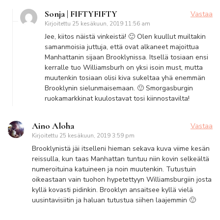
Sonja | FIFTYFIFTY
Vastaa
Kirjoitettu
25 kesäkuun, 2019 11:56 am
Jee, kiitos näistä vinkeistä! 🙂 Olen kuullut muiltakin
samanmoisia juttuja, että ovat alkaneet majoittua
Manhattanin sijaan Brooklynissa. Itsellä tosiaan ensi
kerralle tuo Williamsburh on yksi isoin must, mutta
muutenkin tosiaan olisi kiva sukeltaa yhä enemmän
Brooklynin sielunmaisemaan. 🙂 Smorgasburgin
ruokamarkkinat kuulostavat tosi kiinnostavilta!
Aino Aloha
Vastaa
Kirjoitettu
25 kesäkuun, 2019 3:59 pm
Brooklynistä jäi itselleni hieman sekava kuva viime kesän
reissulla, kun taas Manhattan tuntuu niin kovin selkeältä
numeroituina katuineen ja noin muutenkin. Tutustuin
oikeastaan vain tuohon hypetettyyn Williamsburgiin josta
kyllä kovasti pidinkin. Brooklyn ansaitsee kyllä vielä
uusintavisiitin ja haluan tutustua siihen laajemmin 🙂