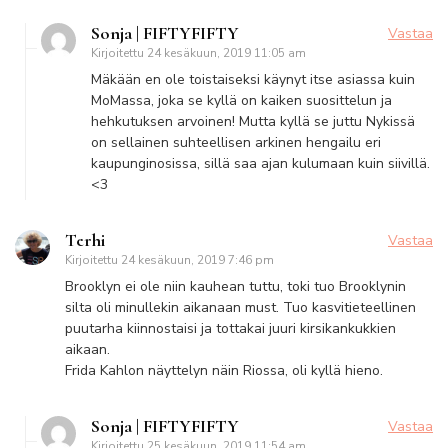
Sonja | FIFTYFIFTY
Vastaa
Kirjoitettu
24 kesäkuun, 2019 11:05 am
Mäkään en ole toistaiseksi käynyt itse asiassa kuin
MoMassa, joka se kyllä on kaiken suosittelun ja
hehkutuksen arvoinen! Mutta kyllä se juttu Nykissä
on sellainen suhteellisen arkinen hengailu eri
kaupunginosissa, sillä saa ajan kulumaan kuin siivillä.
<3
Terhi
Vastaa
Kirjoitettu
24 kesäkuun, 2019 7:46 pm
Brooklyn ei ole niin kauhean tuttu, toki tuo Brooklynin
silta oli minullekin aikanaan must. Tuo kasvitieteellinen
puutarha kiinnostaisi ja tottakai juuri kirsikankukkien
aikaan.
Frida Kahlon näyttelyn näin Riossa, oli kyllä hieno.
Sonja | FIFTYFIFTY
Vastaa
Kirjoitettu
25 kesäkuun, 2019 11:54 am