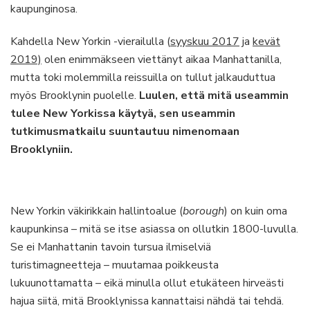
kaupunginosa.
Kahdella New Yorkin -vierailulla (
syyskuu 2017
ja
kevä
t
2019)
olen enimmäkseen viettänyt aikaa Manhattanilla,
mutta toki molemmilla reissuilla on tullut jalkauduttua
myös Brooklynin puolelle.
Luulen, että mitä useammin
tulee New Yorkissa käytyä, sen useammin
tutkimusmatkailu suuntautuu nimenomaan
Brooklyniin.
New Yorkin väkirikkain hallintoalue (
borough
) on kuin oma
kaupunkinsa – mitä se itse asiassa on ollutkin 1800-luvulla.
Se ei Manhattanin tavoin tursua ilmiselviä
turistimagneetteja – muutamaa poikkeusta
lukuunottamatta – eikä minulla ollut etukäteen hirveästi
hajua siitä, mitä Brooklynissa kannattaisi nähdä tai tehdä.