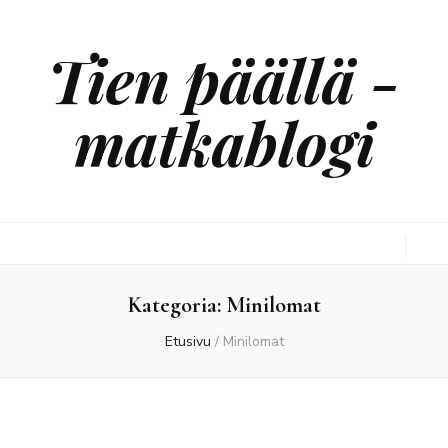
Tien päällä -
matkablogi
Kategoria:
Minilomat
Etusivu
/
Minilomat