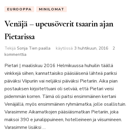
EUROOPPA
MINILOMAT
Venäjä – upeusöverit tsaarin ajan
Pietarissa
Tekijä
Sonja Tien paalla
käytössä
3 huhtikuun, 2016
2
artikkeliin
kommenttia
Venäjä
Pietari | maaliskuu 2016 Helmikuussa huhuilin täällä
–
vinkkejä siihen, kannattaisiko pääsiäisenä lähteä pariksi
upeusöverit
tsaarin
päiväksi Viipuriin vai neljäksi päiväksi Pietariin. Aika pian
ajan
postauksen kirjoitettuani oli selvää, että Pietari veisi
Pietarissa
pidemmän korren. Tämä oli paitsi ensimmäinen kertani
Venäjällä, myös ensimmäinen ryhmämatka, jolle osallistuin.
Varasimme Aikamatkojen pääsiäismatkan Pietariin, joka
maksoi 390 e junalippuineen, hotelleineen ja viisumineen.
Varasimme lisäksi …