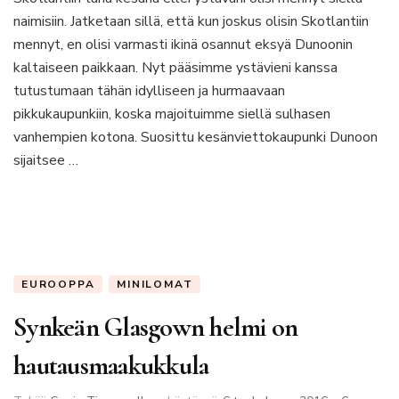
josta
naimisiin. Jatketaan sillä, että kun joskus olisin Skotlantiin
en
mennyt, en olisi varmasti ikinä osannut eksyä Dunoonin
osannut
kaltaiseen paikkaan. Nyt pääsimme ystävieni kanssa
edes
tutustumaan tähän idylliseen ja hurmaavaan
unelmoida
pikkukaupunkiin, koska majoituimme siellä sulhasen
vanhempien kotona. Suosittu kesänviettokaupunki Dunoon
sijaitsee …
EUROOPPA
MINILOMAT
Synkeän Glasgown helmi on
hautausmaakukkula