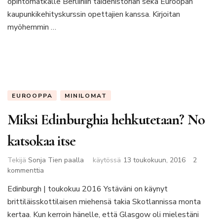
opintomatkalle Berliiniin taidehistorian sekä Euroopan
kaupunkikehityskurssin opettajien kanssa. Kirjoitan
myöhemmin …
EUROOPPA
MINILOMAT
Miksi Edinburghia hehkutetaan? No
katsokaa itse
Tekijä
Sonja Tien paalla
käytössä
13 toukokuun, 2016
2
artikkeliin
kommenttia
Miksi
Edinburgh | toukokuu 2016 Ystäväni on käynyt
Edinburghia
brittiläisskottilaisen miehensä takia Skotlannissa monta
hehkutetaan?
No
kertaa. Kun kerroin hänelle, että Glasgow oli mielestäni