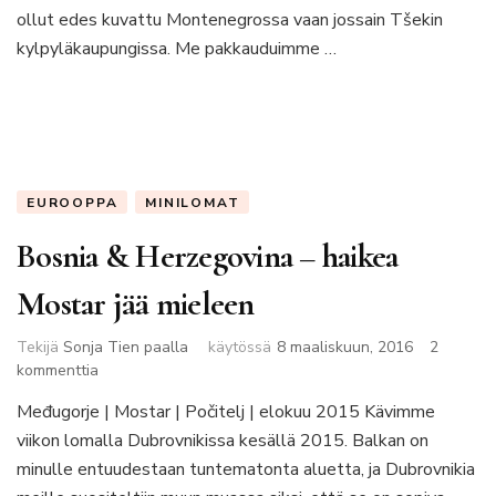
ollut edes kuvattu Montenegrossa vaan jossain Tšekin
kylpyläkaupungissa. Me pakkauduimme …
EUROOPPA
MINILOMAT
Bosnia & Herzegovina – haikea
Mostar jää mieleen
Tekijä
Sonja Tien paalla
käytössä
8 maaliskuun, 2016
2
artikkeliin
kommenttia
Bosnia
Međugorje | Mostar | Počitelj | elokuu 2015 Kävimme
&
viikon lomalla Dubrovnikissa kesällä 2015. Balkan on
Herzegovina
–
minulle entuudestaan tuntematonta aluetta, ja Dubrovnikia
haikea