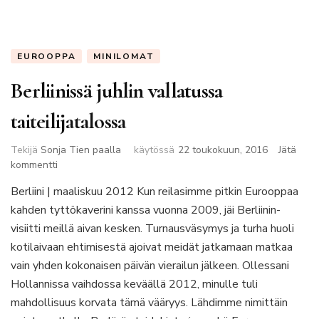
EUROOPPA
MINILOMAT
Berliinissä juhlin vallatussa
taiteilijatalossa
Tekijä
Sonja Tien paalla
käytössä
22 toukokuun, 2016
Jätä
artikkeliin
kommentti
Berliinissä
Berliini | maaliskuu 2012 Kun reilasimme pitkin Eurooppaa
juhlin
kahden tyttökaverini kanssa vuonna 2009, jäi Berliinin-
vallatussa
taiteilijatalossa
visiitti meillä aivan kesken. Turnausväsymys ja turha huoli
kotilaivaan ehtimisestä ajoivat meidät jatkamaan matkaa
vain yhden kokonaisen päivän vierailun jälkeen. Ollessani
Hollannissa vaihdossa keväällä 2012, minulle tuli
mahdollisuus korvata tämä vääryys. Lähdimme nimittäin