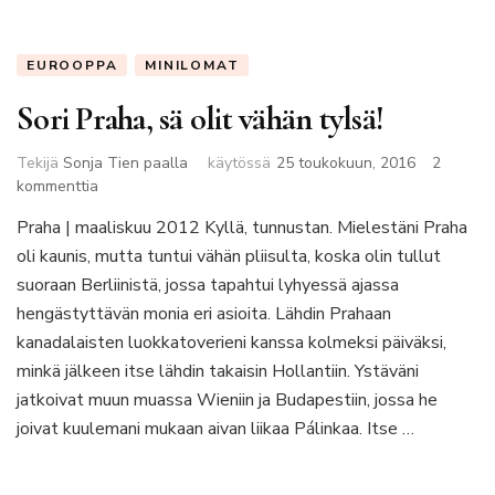
EUROOPPA
MINILOMAT
Sori Praha, sä olit vähän tylsä!
Tekijä
Sonja Tien paalla
käytössä
25 toukokuun, 2016
2
artikkeliin
kommenttia
Sori
Praha | maaliskuu 2012 Kyllä, tunnustan. Mielestäni Praha
Praha,
oli kaunis, mutta tuntui vähän pliisulta, koska olin tullut
sä
olit
suoraan Berliinistä, jossa tapahtui lyhyessä ajassa
vähän
hengästyttävän monia eri asioita. Lähdin Prahaan
tylsä!
kanadalaisten luokkatoverieni kanssa kolmeksi päiväksi,
minkä jälkeen itse lähdin takaisin Hollantiin. Ystäväni
jatkoivat muun muassa Wieniin ja Budapestiin, jossa he
joivat kuulemani mukaan aivan liikaa Pálinkaa. Itse …