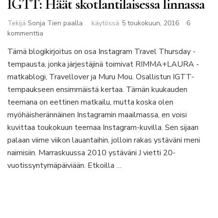
IGTT: Häät skotlantilaisessa linnassa
Tekijä
Sonja Tien paalla
käytössä
5 toukokuun, 2016
6
artikkeliin
kommenttia
IGTT:
Tämä blogikirjoitus on osa Instagram Travel Thursday -
Häät
tempausta, jonka järjestäjinä toimivat RIMMA+LAURA -
skotlantilaisessa
linnassa
matkablogi, Travellover ja Muru Mou. Osallistun IGTT-
tempaukseen ensimmäistä kertaa. Tämän kuukauden
teemana on eettinen matkailu, mutta koska olen
myöhäisherännäinen Instagramin maailmassa, en voisi
kuvittaa toukokuun teemaa Instagram-kuvilla. Sen sijaan
palaan viime viikon lauantaihin, jolloin rakas ystäväni meni
naimisiin. Marraskuussa 2010 ystäväni J vietti 20-
vuotissyntymäpäiviään. Etkoilla …