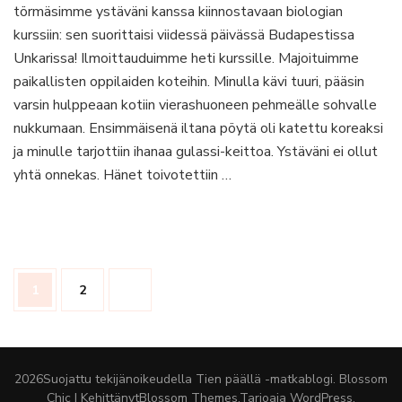
törmäsimme ystäväni kanssa kiinnostavaan biologian
Budapestissa
tuntui,
kurssiin: sen suorittaisi viidessä päivässä Budapestissa
että
Unkarissa! Ilmoittauduimme heti kurssille. Majoituimme
sai
paikallisten oppilaiden koteihin. Minulla kävi tuuri, pääsin
tehdä
varsin hulppeaan kotiin vierashuoneen pehmeälle sohvalle
ihan
mitä
nukkumaan. Ensimmäisenä iltana pöytä oli katettu koreaksi
vain
ja minulle tarjottiin ihanaa gulassi-keittoa. Ystäväni ei ollut
yhtä onnekas. Hänet toivotettiin …
Artikkelien
Sivu
Sivu
1
2
sivutus
2026Suojattu tekijänoikeudella
Tien päällä -matkablogi
.
Blossom
Chic | Kehittänyt
Blossom Themes
.Tarjoaja
WordPress
.