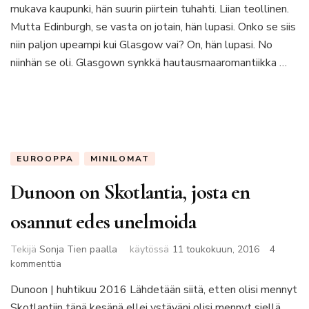
katsokaa
mukava kaupunki, hän suurin piirtein tuhahti. Liian teollinen.
itse
Mutta Edinburgh, se vasta on jotain, hän lupasi. Onko se siis
niin paljon upeampi kui Glasgow vai? On, hän lupasi. No
niinhän se oli. Glasgown synkkä hautausmaaromantiikka …
EUROOPPA
MINILOMAT
Dunoon on Skotlantia, josta en
osannut edes unelmoida
Tekijä
Sonja Tien paalla
käytössä
11 toukokuun, 2016
4
artikkeliin
kommenttia
Dunoon
Dunoon | huhtikuu 2016 Lähdetään siitä, etten olisi mennyt
on
Skotlantiin tänä kesänä ellei ystäväni olisi mennyt siellä
Skotlantia,