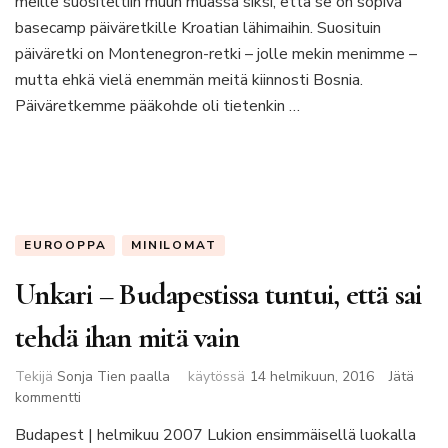
meille suositeltiin muun muassa siksi, että se on sopiva
Mostar
basecamp päiväretkille Kroatian lähimaihin. Suosituin
jää
päiväretki on Montenegron-retki – jolle mekin menimme –
mieleen
mutta ehkä vielä enemmän meitä kiinnosti Bosnia.
Päiväretkemme pääkohde oli tietenkin …
EUROOPPA
MINILOMAT
Unkari – Budapestissa tuntui, että sai
tehdä ihan mitä vain
Tekijä
Sonja Tien paalla
käytössä
14 helmikuun, 2016
Jätä
artikkeliin
kommentti
Unkari
Budapest | helmikuu 2007 Lukion ensimmäisellä luokalla
–