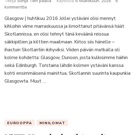
Tekijä
Sonja Tien paalla
käytössä
6 toukokuun, 2016
6
artikkeliin
kommenttia
Synkeän
Glasgow | huhtikuu 2016 Jollei ystäväni olisi mennyt
Glasgown
kihloihin viime marraskuussa ja ilmoittanut pitävänsä häät
helmi
on
Skotlannissa, en olisi tehnyt tänä keväänä reissua
hautausmaakukkula
säkkipillien ja kilttien maailmaan. Kiitos siis hänelle –
ihastuin Skotlantiin ikihyviksi. Viiden päivän matkalla oli
kolme kohdetta: Glasgow, Dunoon, josta kulkisimme häihin
sekä Edinburgh. Torstaina lähdin kolmen ystäväni kanssa
kohti ensimmäisenä mainittua, Skotlannin suurinta kaupunkia
Glasgowta. Muut …
EUROOPPA
MINILOMAT