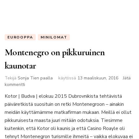
EUROOPPA
MINILOMAT
Montenegro on pikkuruinen
kaunotar
Tekijä
Sonja Tien paalla
käytössä
13 maaliskuun, 2016
Jätä
artikkeliin
kommentti
Montenegro
Kotor | Budva | elokuu 2015 Dubrovnikista tehtävistä
on
päiväretkistä suosituin on retki Montenegroon – ainakin
pikkuruinen
kaunotar
meidän käyttämämme matkafirman mukaan. Meillä ei ollut
pikkuruisesta maasta juuri mitään odotuksia. Tiesimme
kuitenkin, että Kotor oli kaunis ja että Casino Roayle oli
tehnyt Montenegron turismille ihmeitä – vaikka elokuvaa ei