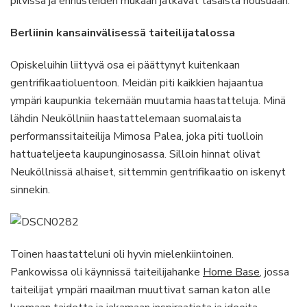
pilvissä ja ennusteiden mukaan jatkavat tasaista nousuaan.
Berliinin kansainvälisessä taiteilijatalossa
Opiskeluihin liittyvä osa ei päättynyt kuitenkaan
gentrifikaatioluentoon. Meidän piti kaikkien hajaantua
ympäri kaupunkia tekemään muutamia haastatteluja. Minä
lähdin Neuköllniin haastattelemaan suomalaista
performanssitaiteilija Mimosa Palea, joka piti tuolloin
hattuateljeeta kaupunginosassa. Silloin hinnat olivat
Neuköllnissä alhaiset, sittemmin gentrifikaatio on iskenyt
sinnekin.
Toinen haastatteluni oli hyvin mielenkiintoinen.
Pankowissa oli käynnissä taiteilijahanke
Home Base
, jossa
taiteilijat ympäri maailman muuttivat saman katon alle