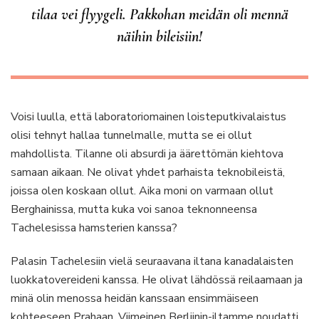
tilaa vei flyygeli. Pakkohan meidän oli mennä
näihin bileisiin!
Voisi luulla, että laboratoriomainen loisteputkivalaistus
olisi tehnyt hallaa tunnelmalle, mutta se ei ollut
mahdollista. Tilanne oli absurdi ja äärettömän kiehtova
samaan aikaan. Ne olivat yhdet parhaista teknobileistä,
joissa olen koskaan ollut. Aika moni on varmaan ollut
Berghainissa, mutta kuka voi sanoa teknonneensa
Tachelesissa hamsterien kanssa?
Palasin Tachelesiin vielä seuraavana iltana kanadalaisten
luokkatovereideni kanssa. He olivat lähdössä reilaamaan ja
minä olin menossa heidän kanssaan ensimmäiseen
kohteeseen Prahaan. Viimeinen Berliinin-iltamme noudatti