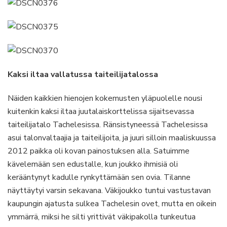
Kaksi iltaa vallatussa taiteilijatalossa
Näiden kaikkien hienojen kokemusten yläpuolelle nousi
kuitenkin kaksi iltaa juutalaiskorttelissa sijaitsevassa
taiteilijatalo Tachelesissa. Ränsistyneessä Tachelesissa
asui talonvaltaajia ja taiteilijoita, ja juuri silloin maaliskuussa
2012 paikka oli kovan painostuksen alla. Satuimme
kävelemään sen edustalle, kun joukko ihmisiä oli
kerääntynyt kadulle rynkyttämään sen ovia. Tilanne
näyttäytyi varsin sekavana. Väkijoukko tuntui vastustavan
kaupungin ajatusta sulkea Tachelesin ovet, mutta en oikein
ymmärrä, miksi he silti yrittivät väkipakolla tunkeutua