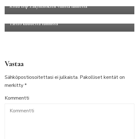
Road trip Zakynthoksen villissä lännessä
Eurooppa
Huippureissut
Tartto kuudessa tunnissa
Vastaa
Sähköpostiosoitettasi ei julkaista.
Pakolliset kentät on
merkitty
*
Kommentti