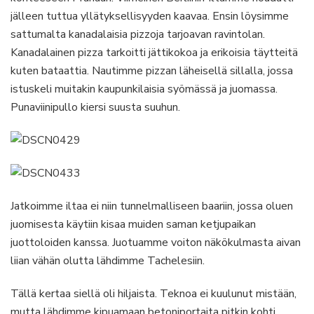
jälleen tuttua yllätyksellisyyden kaavaa. Ensin löysimme
sattumalta kanadalaisia pizzoja tarjoavan ravintolan.
Kanadalainen pizza tarkoitti jättikokoa ja erikoisia täytteitä
kuten bataattia. Nautimme pizzan läheisellä sillalla, jossa
istuskeli muitakin kaupunkilaisia syömässä ja juomassa.
Punaviinipullo kiersi suusta suuhun.
Jatkoimme iltaa ei niin tunnelmalliseen baariin, jossa oluen
juomisesta käytiin kisaa muiden saman ketjupaikan
juottoloiden kanssa. Juotuamme voiton näkökulmasta aivan
liian vähän olutta lähdimme Tachelesiin.
Tällä kertaa siellä oli hiljaista. Teknoa ei kuulunut mistään,
mutta lähdimme kipuamaan betoniportaita pitkin kohti