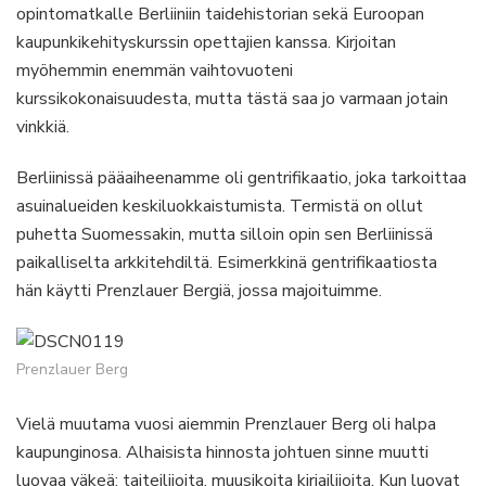
opintomatkalle Berliiniin taidehistorian sekä Euroopan
kaupunkikehityskurssin opettajien kanssa. Kirjoitan
myöhemmin enemmän vaihtovuoteni
kurssikokonaisuudesta, mutta tästä saa jo varmaan jotain
vinkkiä.
Berliinissä pääaiheenamme oli gentrifikaatio, joka tarkoittaa
asuinalueiden keskiluokkaistumista. Termistä on ollut
puhetta Suomessakin, mutta silloin opin sen Berliinissä
paikalliselta arkkitehdiltä. Esimerkkinä gentrifikaatiosta
hän käytti Prenzlauer Bergiä, jossa majoituimme.
Prenzlauer Berg
Vielä muutama vuosi aiemmin Prenzlauer Berg oli halpa
kaupunginosa. Alhaisista hinnosta johtuen sinne muutti
luovaa väkeä: taiteilijoita, muusikoita kirjailijoita. Kun luovat