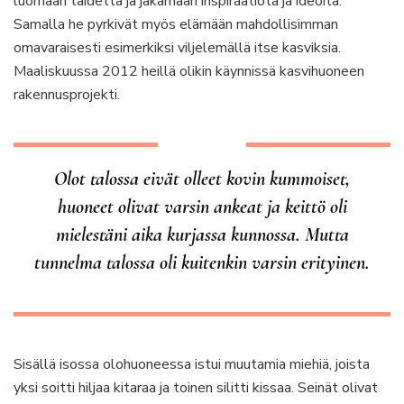
luomaan taidetta ja jakamaan inspiraatiota ja ideoita.
Samalla he pyrkivät myös elämään mahdollisimman
omavaraisesti esimerkiksi viljelemällä itse kasviksia.
Maaliskuussa 2012 heillä olikin käynnissä kasvihuoneen
rakennusprojekti.
Olot talossa eivät olleet kovin kummoiset,
huoneet olivat varsin ankeat ja keittö oli
mielestäni aika kurjassa kunnossa. Mutta
tunnelma talossa oli kuitenkin varsin erityinen.
Sisällä isossa olohuoneessa istui muutamia miehiä, joista
yksi soitti hiljaa kitaraa ja toinen silitti kissaa. Seinät olivat