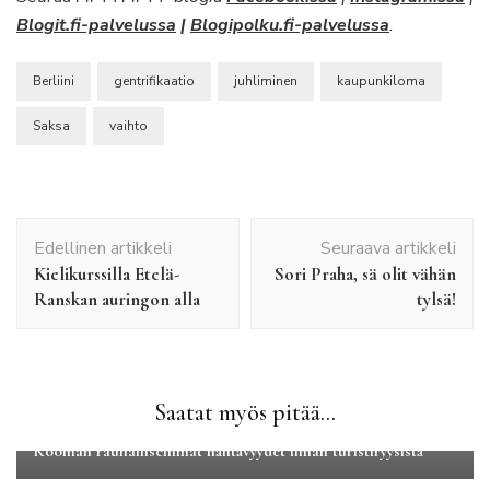
Blogit.fi-palvelussa
|
Blogipolku.fi-palvelussa
.
Berliini
gentrifikaatio
juhliminen
kaupunkiloma
Saksa
vaihto
Artikkelien
Edellinen artikkeli
Seuraava artikkeli
selaus
Kielikurssilla Etelä-
Sori Praha, sä olit vähän
Ranskan auringon alla
tylsä!
Saatat myös pitää...
Eurooppa
Kaupunkilomat
Rooman rauhallisemmat nähtävyydet ilman turistiryysistä
Eurooppa
Rantalomat
Road tripit