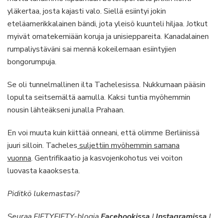
yläkertaa, josta kajasti valo. Siellä esiintyi jokin
eteläamerikkalainen bändi, jota yleisö kuunteli hiljaa. Jotkut
myivät omatekemiään koruja ja unisieppareita. Kanadalainen
rumpaliystäväni sai mennä kokeilemaan esiintyjien
bongorumpuja.
Se oli tunnelmallinen ilta Tachelesissa. Nukkumaan pääsin
lopulta seitsemältä aamulla. Kaksi tuntia myöhemmin
nousin lähteäkseni junalla Prahaan.
En voi muuta kuin kiittää onneani, että olimme Berliinissä
juuri silloin. Tacheles
suljettiin myöhemmin samana
vuonna
. Gentrifikaatio ja kasvojenkohotus vei voiton
luovasta kaaoksesta.
Piditkö lukemastasi?
Seuraa FIFTYFIFTY-blogia
Facebookissa
|
Instagramissa
|