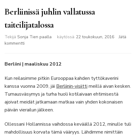
Berliinissä juhlin vallatussa
taiteilijatalossa
Tekijä
Sonja Tien paalla
käytössä
22 toukokuun, 2016
Jätä
artikkeliin
kommentti
Berliinissä
juhlin
vallatussa
Berliini | maaliskuu 2012
taiteilijatalossa
Kun reilasimme pitkin Eurooppaa kahden tyttökaverini
kanssa vuonna 2009, jäi
Berliinin-visiitti
meillä aivan kesken.
Turnausväsymys ja turha huoli kotilaivaan ehtimisestä
ajoivat meidät jatkamaan matkaa vain yhden kokonaisen
päivän vierailun jälkeen.
Ollessani Hollannissa vaihdossa keväällä 2012, minulle tuli
mahdollisuus korvata tämä vääryys. Lähdimme nimittäin