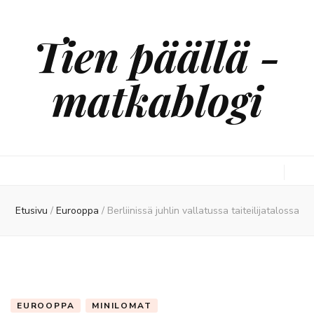
Tien päällä -
matkablogi
Etusivu
/
Eurooppa
/
Berliinissä juhlin vallatussa taiteilijatalossa
EUROOPPA
MINILOMAT