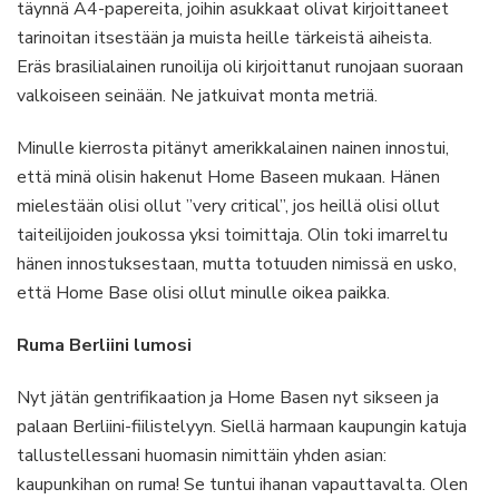
täynnä A4-papereita, joihin asukkaat olivat kirjoittaneet
tarinoitan itsestään ja muista heille tärkeistä aiheista.
Eräs brasilialainen runoilija oli kirjoittanut runojaan suoraan
valkoiseen seinään. Ne jatkuivat monta metriä.
Minulle kierrosta pitänyt amerikkalainen nainen innostui,
että minä olisin hakenut Home Baseen mukaan. Hänen
mielestään olisi ollut ”very critical”, jos heillä olisi ollut
taiteilijoiden joukossa yksi toimittaja. Olin toki imarreltu
hänen innostuksestaan, mutta totuuden nimissä en usko,
että Home Base olisi ollut minulle oikea paikka.
Ruma Berliini lumosi
Nyt jätän gentrifikaation ja Home Basen nyt sikseen ja
palaan Berliini-fiilistelyyn. Siellä harmaan kaupungin katuja
tallustellessani huomasin nimittäin yhden asian:
kaupunkihan on ruma! Se tuntui ihanan vapauttavalta. Olen