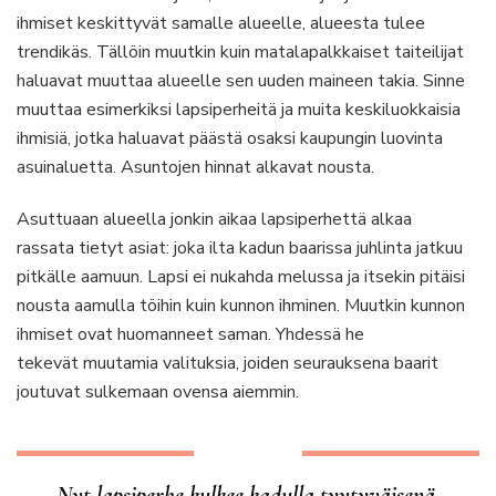
ihmiset keskittyvät samalle alueelle, alueesta tulee
trendikäs. Tällöin muutkin kuin matalapalkkaiset taiteilijat
haluavat muuttaa alueelle sen uuden maineen takia. Sinne
muuttaa esimerkiksi lapsiperheitä ja muita keskiluokkaisia
ihmisiä, jotka haluavat päästä osaksi kaupungin luovinta
asuinaluetta. Asuntojen hinnat alkavat nousta.
Asuttuaan alueella jonkin aikaa lapsiperhettä alkaa
rassata tietyt asiat: joka ilta kadun baarissa juhlinta jatkuu
pitkälle aamuun. Lapsi ei nukahda melussa ja itsekin pitäisi
nousta aamulla töihin kuin kunnon ihminen. Muutkin kunnon
ihmiset ovat huomanneet saman. Yhdessä he
tekevät muutamia valituksia, joiden seurauksena baarit
joutuvat sulkemaan ovensa aiemmin.
Nyt lapsiperhe kulkee kadulla tyytyväisenä,