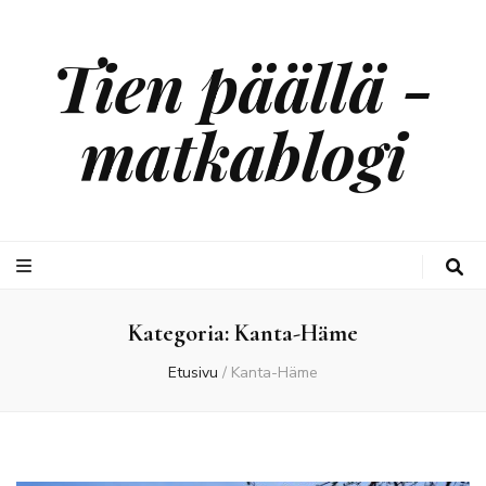
Tien päällä -
matkablogi
Kategoria:
Kanta-Häme
Etusivu
/
Kanta-Häme