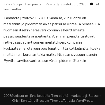
Tekijä
Sonja | Tien päällä
Päivitetty
25 elokuun, 2023
24
artikkeliin
kommenttia
Päiväretki
Tammela | toukokuu 2020 Samalla, kun luonto on
Helsingistä:
maalannut jo pidemmän aikaa paksulla vihreällä pensselillä,
Liesjärven
kansallispuisto
huomaan itsekin herääväni koronan aiheuttamasta
passiivisuudesta ja apatiasta. Aiemmin pieniltä tuntuvat
retket saavat nyt suuren merkityksen, kun pariin
kuukauteen ei ole juuri poistunut omilta kotikulmilta. Koska
meillä meni koronan takia matka Nizzaan sivusuun, sanoin
Pyrylle tarvitsevani reissun vähän pidemmälle kuin …
2026Suojattu tekijänoikeudella
Tien päällä -matkablogi
.
Blossom
Chic | Kehittänyt
Blossom Themes
.Tarjoaja
WordPress
.