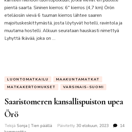
kahteen hienoon luontopolkuun, jotka vievät eri puolille
saaren
pientä saarta. Sininen kierros: 6″ kierros (4,7 km) Örön
etelä-
eteläosiin vievä 6 tuuman kierros lähtee saaren
ja
pohjoiskärkeen
majoituskeskittymästä, josta löytyvät hotelli, ravintola ja
muutama hostelli. Alkuun seurataan hauskasti nimettyä
Lyhyttä Ikävää, joka on …
LUONTOMATKAILU
MAAKUNTAMATKAT
MATKAKERTOMUKSET
VARSINAIS-SUOMI
Saaristomeren kansallispuiston upea
Örö
Tekijä
Sonja | Tien päällä
Päivitetty
30 elokuun, 2023
14
artikkeliin
kommenttia