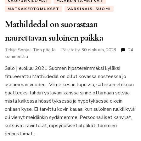
KAUPUNKILOMAT
MAAKUNTAMATKAT
MATKAKERTOMUKSET
VARSINAIS-SUOMI
Mathildedal on suorastaan
naurettavan suloinen paikka
Tekijä
Sonja | Tien päällä
Päivitetty
30 elokuun, 2023
24
artikkeliin
kommenttia
Mathildedal
Salo | elokuu 2021 Suomen hipstereimmäksi kyläksi
on
tituleerattu Mathildedal on ollut kovassa nosteessa jo
suorastaan
naurettavan
useamman vuoden. Viime kesän lopussa, sateisen elokuun
suloinen
päätteeksi lähdin ystäväni kanssa sinne ottamaan selvää,
paikka
mistä kaikessa hössötyksessä ja hypetyksessä oikein
onkaan kyse. Ei tarvittu kovin kauaa, kun suloinen ruukkikylä
oli vienyt meidänkin sydämemme. Persoonalliset kahvilat,
kutsuvat ravintolat, räpsyripsiset alpakat, tammien
reunustamat …