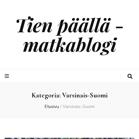
Tien päällä -
matkablogi
Kategoria:
Varsinais-Suomi
Etusivu
/
Varsinais-Suomi