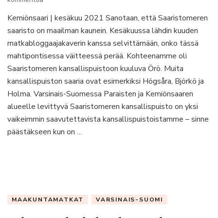
Saaristomeren
Kemiönsaari | kesäkuu 2021 Sanotaan, että Saaristomeren
kansallispuiston
saaristo on maailman kaunein. Kesäkuussa lähdin kuuden
upea
Örö
matkabloggaajakaverin kanssa selvittämään, onko tässä
mahtipontisessa väitteessä perää. Kohteenamme oli
Saaristomeren kansallispuistoon kuuluva Örö. Muita
kansallispuiston saaria ovat esimerkiksi Högsåra, Björkö ja
Holma. Varsinais-Suomessa Paraisten ja Kemiönsaaren
alueelle levittyvä Saaristomeren kansallispuisto on yksi
vaikeimmin saavutettavista kansallispuistoistamme – sinne
päästäkseen kun on …
MAAKUNTAMATKAT
VARSINAIS-SUOMI