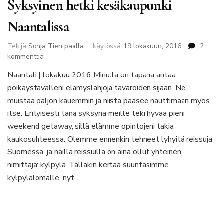
Syksyinen hetki kesäkaupunki
Naantalissa
Tekijä
Sonja Tien paalla
käytössä
19 lokakuun, 2016
2
artikkeliin
kommenttia
Syksyinen
Naantali | lokakuu 2016 Minulla on tapana antaa
hetki
poikaystävälleni elämyslahjoja tavaroiden sijaan. Ne
kesäkaupunki
Naantalissa
muistaa paljon kauemmin ja niistä pääsee nauttimaan myös
itse. Erityisesti tänä syksynä meille teki hyvää pieni
weekend getaway, sillä elämme opintojeni takia
kaukosuhteessa. Olemme ennenkin tehneet lyhyitä reissuja
Suomessa, ja näillä reissuilla on aina ollut yhteinen
nimittäjä: kylpylä. Tälläkin kertaa suuntasimme
kylpylälomalle, nyt …