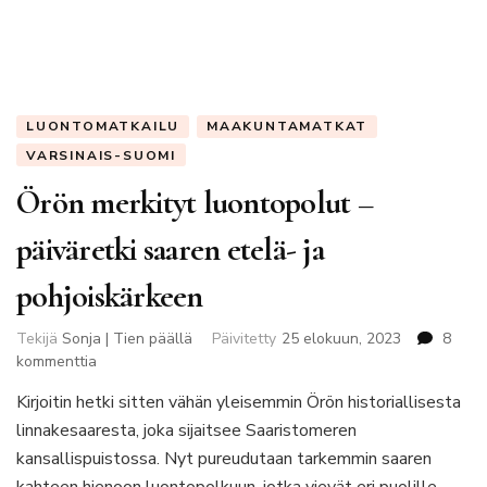
LUONTOMATKAILU
MAAKUNTAMATKAT
VARSINAIS-SUOMI
Örön merkityt luontopolut –
päiväretki saaren etelä- ja
pohjoiskärkeen
Tekijä
Sonja | Tien päällä
Päivitetty
25 elokuun, 2023
8
artikkeliin
kommenttia
Örön
Kirjoitin hetki sitten vähän yleisemmin Örön historiallisesta
merkityt
linnakesaaresta, joka sijaitsee Saaristomeren
luontopolut
–
kansallispuistossa. Nyt pureudutaan tarkemmin saaren
päiväretki