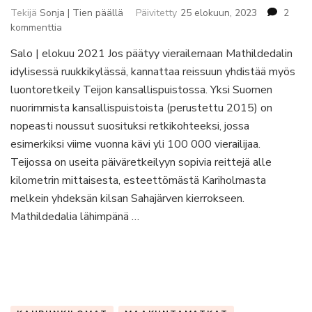
Tekijä
Sonja | Tien päällä
Päivitetty
25 elokuun, 2023
2
artikkeliin
kommenttia
Teijon
Salo | elokuu 2021 Jos päätyy vierailemaan Mathildedalin
kansallispuiston
idylisessä ruukkikylässä, kannattaa reissuun yhdistää myös
monipuolinen
Sahajärven
luontoretkeily Teijon kansallispuistossa. Yksi Suomen
kierros
nuorimmista kansallispuistoista (perustettu 2015) on
nopeasti noussut suosituksi retkikohteeksi, jossa
esimerkiksi viime vuonna kävi yli 100 000 vierailijaa.
Teijossa on useita päiväretkeilyyn sopivia reittejä alle
kilometrin mittaisesta, esteettömästä Kariholmasta
melkein yhdeksän kilsan Sahajärven kierrokseen.
Mathildedalia lähimpänä …