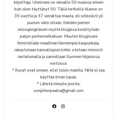
kirjoittaja. Unelmani on vierailla 50 maassa ennen
kuin olen täyttänyt 50. Tällä hetkellä tilanne on
35 vuotta ja 37 vierailtua maata, eli selkeästi yli
puolen välin ollaan. Kahden pienen
reissujengiläisen myötä blogissa keskitytään
paljon perhematkailuun. Muuten blogissani
ihmetellään maailman hienoimpia kaupunkeja,
rakastutaan kansallispuistoihin, otetaan rennosti
rantalomalla ja samoillaan Suomen hiljaisissa
metsissä.
* Kuvat ovat omiani, ellei toisin mainita. Niitä ei saa
käyttää ilman lupaa.
* Lähetä minulle postia:
sonjatienpaalla@gmail.com