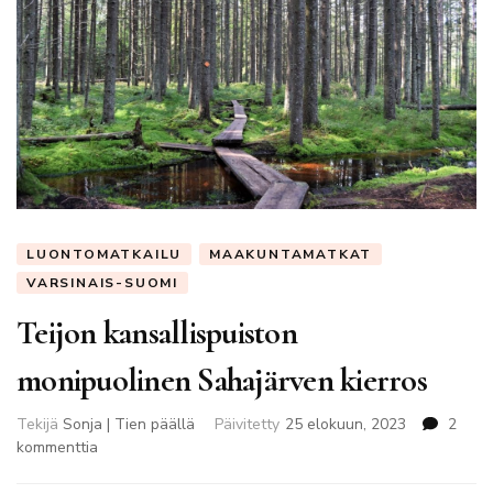
LUONTOMATKAILU
MAAKUNTAMATKAT
VARSINAIS-SUOMI
Teijon kansallispuiston
monipuolinen Sahajärven kierros
Tekijä
Sonja | Tien päällä
Päivitetty
25 elokuun, 2023
2
artikkeliin
kommenttia
Teijon
kansallispuiston