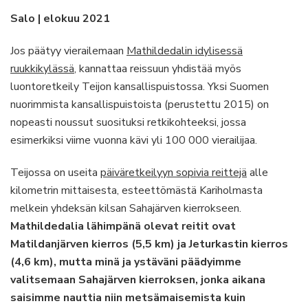
monipuolinen
Salo | elokuu 2021
Sahajärven
kierros
Jos päätyy vierailemaan
Mathildedalin idylisessä
ruukkikylässä
, kannattaa reissuun yhdistää myös
luontoretkeily Teijon kansallispuistossa. Yksi Suomen
nuorimmista kansallispuistoista (perustettu 2015) on
nopeasti noussut suosituksi retkikohteeksi, jossa
esimerkiksi viime vuonna kävi yli 100 000 vierailijaa.
Teijossa on useita
päiväretkeilyyn sopivia reittejä
alle
kilometrin mittaisesta, esteettömästä Kariholmasta
melkein yhdeksän kilsan Sahajärven kierrokseen.
Mathildedalia lähimpänä olevat reitit ovat
Matildanjärven kierros (5,5 km) ja Jeturkastin kierros
(4,6 km), mutta minä ja ystäväni päädyimme
valitsemaan Sahajärven kierroksen, jonka aikana
saisimme nauttia niin metsämaisemista kuin