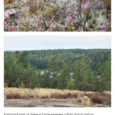
Kallioetapin ja Nenustannummen väliin jäävä reilun