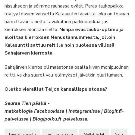
hissukseen ja söimme rauhassa eväät. Paras taukopaikka
löytyy lossien väliseltä Kalasuntin laavulta, joka on tosiaan
harmittavan lähellä Laviakallion parkkipaikkaa, jos
kierroksen aloittaa sieltä.
Niinpä evästauko-optimoija
aloittaa kierroksen Nenustannummesta, jolloin
Kalasuntti sattuu reitille noin puolessa välissä
Sahajärven kierrosta.
Sahajärven kierros oli maastonsa osalta kivan monipuolinen
reitti, vaikka suuret vau-elämykset jäivätkin puuttumaan.
Oletko vieraillut Teijon kansallispuistossa?
Seuraa Tien päällä -
matkablogia
Facebookissa
|
Instagramissa
|
Blogit.fi-
palvelussa
|
Blogipolku.fi-palvelussa
.
kansallispuisto
luontomatkailu
Mathildedal
Salo