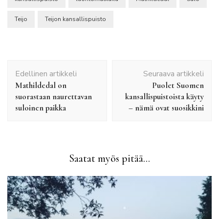
Teijo
Teijon kansallispuisto
Artikkelien
Edellinen artikkeli
Seuraava artikkeli
selaus
Mathildedal on
Puolet Suomen
suorastaan naurettavan
kansallispuistoista käyty
suloinen paikka
– nämä ovat suosikkini
Saatat myös pitää...