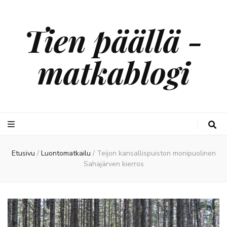
Tien päällä -
matkablogi
Etusivu
/
Luontomatkailu
/
Teijon kansallispuiston monipuolinen
Sahajärven kierros