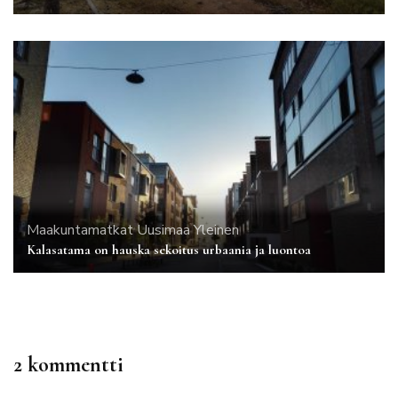
Maakuntamatkat
Uusimaa
Yleinen
Kalasatama on hauska sekoitus urbaania ja luontoa
2 kommentti