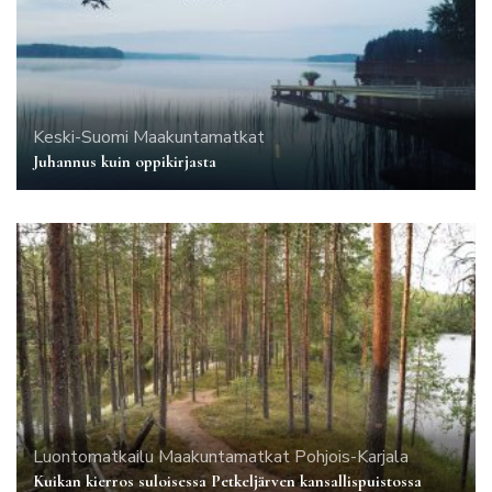
Keski-Suomi
Maakuntamatkat
Juhannus kuin oppikirjasta
Luontomatkailu
Maakuntamatkat
Pohjois-Karjala
Kuikan kierros suloisessa Petkeljärven kansallispuistossa