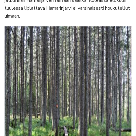
jatkui ihan Hamarijärven rantaan saakka. Koleassa elokuun
tuulessa liplattava Hamarinjärvi ei varsinaisesti houkutellut
uimaan.