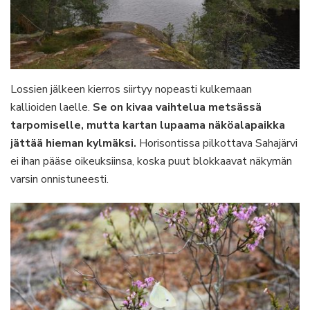
Lossien jälkeen kierros siirtyy nopeasti kulkemaan
kallioiden laelle.
Se on kivaa vaihtelua metsässä
tarpomiselle, mutta kartan lupaama näköalapaikka
jättää hieman kylmäksi.
Horisontissa pilkottava Sahajärvi
ei ihan pääse oikeuksiinsa, koska puut blokkaavat näkymän
varsin onnistuneesti.