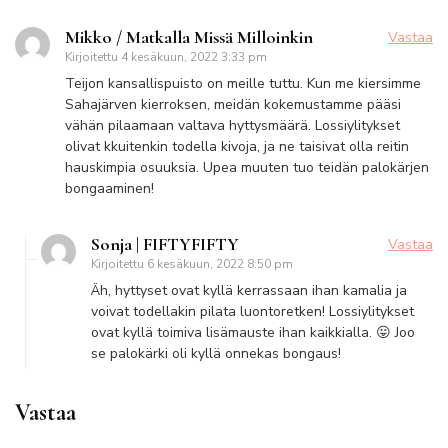
Mikko / Matkalla Missä Milloinkin
Vastaa
Kirjoitettu
4 kesäkuun, 2022 3:33 pm
Teijon kansallispuisto on meille tuttu. Kun me kiersimme
Sahajärven kierroksen, meidän kokemustamme pääsi
vähän pilaamaan valtava hyttysmäärä. Lossiylitykset
olivat kkuitenkin todella kivoja, ja ne taisivat olla reitin
hauskimpia osuuksia. Upea muuten tuo teidän palokärjen
bongaaminen!
Sonja | FIFTYFIFTY
Vastaa
Kirjoitettu
6 kesäkuun, 2022 8:50 pm
Äh, hyttyset ovat kyllä kerrassaan ihan kamalia ja
voivat todellakin pilata luontoretken! Lossiylitykset
ovat kyllä toimiva lisämauste ihan kaikkialla. 😛 Joo
se palokärki oli kyllä onnekas bongaus!
Vastaa