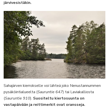
järvivesistäkin.
Sahajärven kierrokselle voi lähteä joko Nenustannummen
pysäköintialueelta (
Sauruntie 647
) tai Laviakalliosta
(
Sauruntie 910
).
Suositeltu kiertosuunta on
vastapäivään ja reittimerkit ovat oransseja.