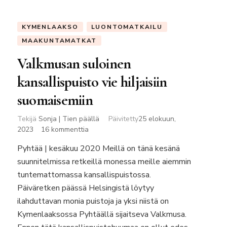
KYMENLAAKSO
LUONTOMATKAILU
MAAKUNTAMATKAT
Valkmusan suloinen
kansallispuisto vie hiljaisiin
suomaisemiin
Tekijä
Sonja | Tien päällä
Päivitetty
25 elokuun,
artikkeliin
2023
16 kommenttia
Valkmusan
Pyhtää | kesäkuu 2020 Meillä on tänä kesänä
suloinen
suunnitelmissa retkeillä monessa meille aiemmin
kansallispuisto
vie
tuntemattomassa kansallispuistossa.
hiljaisiin
Päiväretken päässä Helsingistä löytyy
suomaisemiin
ilahduttavan monia puistoja ja yksi niistä on
Kymenlaaksossa Pyhtäällä sijaitseva Valkmusa.