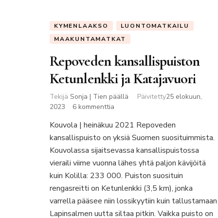
KYMENLAAKSO
LUONTOMATKAILU
MAAKUNTAMATKAT
Repoveden kansallispuiston
Ketunlenkki ja Katajavuori
Tekijä
Sonja | Tien päällä
Päivitetty
25 elokuun,
artikkeliin
2023
6 kommenttia
Repoveden
Kouvola | heinäkuu 2021 Repoveden
kansallispuiston
kansallispuisto on yksiä Suomen suosituimmista.
Ketunlenkki
ja
Kouvolassa sijaitsevassa kansallispuistossa
Katajavuori
vieraili viime vuonna lähes yhtä paljon kävijöitä
kuin Kolilla: 233 000. Puiston suosituin
rengasreitti on Ketunlenkki (3,5 km), jonka
varrella pääsee niin lossikyytiin kuin tallustamaan
Lapinsalmen uutta siltaa pitkin. Vaikka puisto on