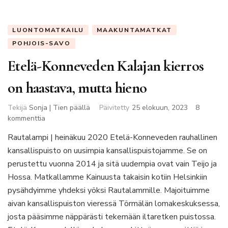
LUONTOMATKAILU
MAAKUNTAMATKAT
POHJOIS-SAVO
Etelä-Konneveden Kalajan kierros
on haastava, mutta hieno
Tekijä
Sonja | Tien päällä
Päivitetty
25 elokuun, 2023
8
artikkeliin
kommenttia
Etelä-
Rautalampi | heinäkuu 2020 Etelä-Konneveden rauhallinen
Konneveden
kansallispuisto on uusimpia kansallispuistojamme. Se on
Kalajan
kierros
perustettu vuonna 2014 ja sitä uudempia ovat vain Teijo ja
on
Hossa. Matkallamme Kainuusta takaisin kotiin Helsinkiin
haastava,
pysähdyimme yhdeksi yöksi Rautalammille. Majoituimme
mutta
aivan kansallispuiston vieressä Törmälän lomakeskuksessa,
hieno
josta pääsimme näppärästi tekemään iltaretken puistossa.