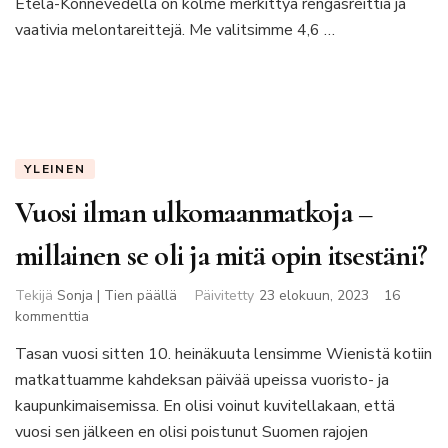
Etelä-Konnevedellä on kolme merkittyä rengasreittiä ja
vaativia melontareittejä. Me valitsimme 4,6 …
YLEINEN
Vuosi ilman ulkomaanmatkoja –
millainen se oli ja mitä opin itsestäni?
Tekijä
Sonja | Tien päällä
Päivitetty
23 elokuun, 2023
16
artikkeliin
kommenttia
Vuosi
Tasan vuosi sitten 10. heinäkuuta lensimme Wienistä kotiin
ilman
matkattuamme kahdeksan päivää upeissa vuoristo- ja
ulkomaanmatkoja
–
kaupunkimaisemissa. En olisi voinut kuvitellakaan, että
millainen
vuosi sen jälkeen en olisi poistunut Suomen rajojen
se