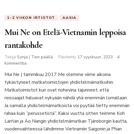
1-2 VIIKON IRTIOTOT
AASIA
Mui Ne on Etelä-Vietnamin leppoisa
rantakohde
Tekijä
Sonja | Tien päällä
Päivitetty
17 syyskuun, 2023
4
artikkeliin
kommenttia
Mui
Mui Ne | tammikuu 2017 Me olemme viime aikoina
Ne
tykästyneet matkatoimistojen yhdistelmämatkoihin.
on
Etelä-
Matkatoimistot kun ovat nohevina tajunneet, että
Vietnamin
reissaajat haluavat nykyään nähdä yhä enemmän lomallaan.
leppoisa
Ja samalla yhdistelmämatkoista voi pyytää tietty enemmän
rantakohde
rahaa kuin ”perussetistä”. Kaksi vuotta sitten teimme Koh
Lantan ja Ao Nangin yhdistelmämatkan Tjäreborgin kautta,
vuodenvaihteessa lähdimme Vietnamiin Saigonin ja Phan