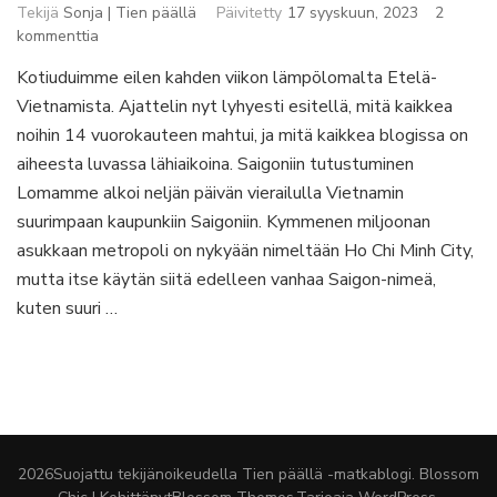
Tekijä
Sonja | Tien päällä
Päivitetty
17 syyskuun, 2023
2
artikkeliin
kommenttia
Kaksi
Kotiuduimme eilen kahden viikon lämpölomalta Etelä-
viikkoa
Vietnamista. Ajattelin nyt lyhyesti esitellä, mitä kaikkea
Vietnamissa
pähkinänkuoressa
noihin 14 vuorokauteen mahtui, ja mitä kaikkea blogissa on
aiheesta luvassa lähiaikoina. Saigoniin tutustuminen
Lomamme alkoi neljän päivän vierailulla Vietnamin
suurimpaan kaupunkiin Saigoniin. Kymmenen miljoonan
asukkaan metropoli on nykyään nimeltään Ho Chi Minh City,
mutta itse käytän siitä edelleen vanhaa Saigon-nimeä,
kuten suuri …
2026Suojattu tekijänoikeudella
Tien päällä -matkablogi
.
Blossom