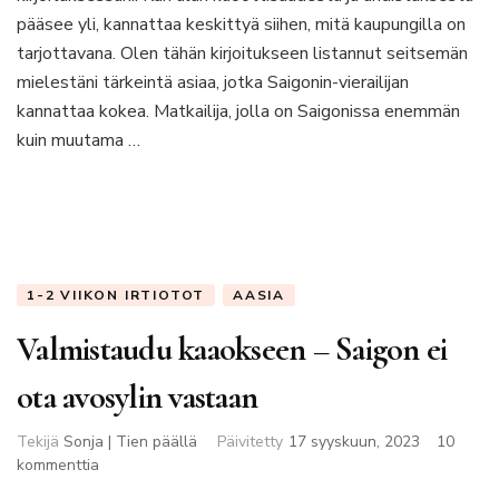
Saigonissa
pääsee yli, kannattaa keskittyä siihen, mitä kaupungilla on
tarjottavana. Olen tähän kirjoitukseen listannut seitsemän
mielestäni tärkeintä asiaa, jotka Saigonin-vierailijan
kannattaa kokea. Matkailija, jolla on Saigonissa enemmän
kuin muutama …
1-2 VIIKON IRTIOTOT
AASIA
Valmistaudu kaaokseen – Saigon ei
ota avosylin vastaan
Tekijä
Sonja | Tien päällä
Päivitetty
17 syyskuun, 2023
10
artikkeliin
kommenttia
Valmistaudu