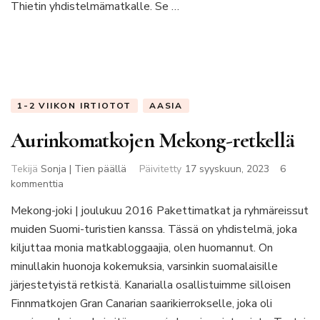
Thietin yhdistelmämatkalle. Se …
1-2 VIIKON IRTIOTOT
AASIA
Aurinkomatkojen Mekong-retkellä
Tekijä
Sonja | Tien päällä
Päivitetty
17 syyskuun, 2023
6
artikkeliin
kommenttia
Aurinkomatkojen
Mekong-joki | joulukuu 2016 Pakettimatkat ja ryhmäreissut
Mekong-
muiden Suomi-turistien kanssa. Tässä on yhdistelmä, joka
retkellä
kiljuttaa monia matkabloggaajia, olen huomannut. On
minullakin huonoja kokemuksia, varsinkin suomalaisille
järjestetyistä retkistä. Kanarialla osallistuimme silloisen
Finnmatkojen Gran Canarian saarikierrokselle, joka oli