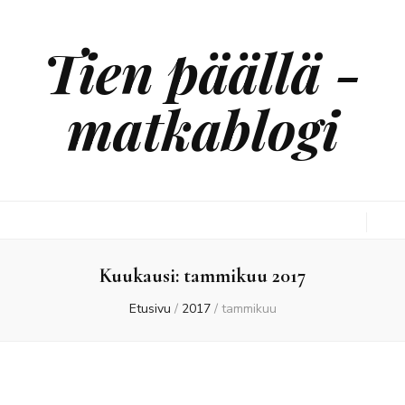
Tien päällä -
matkablogi
Kuukausi:
tammikuu 2017
Etusivu
/
2017
/
tammikuu