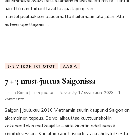
suurimmaksi osaksi sitä saamarin bussissa istumista. Tuntui
äärettömän turhauttavalta ajaa läpi upean
mantelipuulaakson pääsemättä ihailemaan sitä jalan. Ala-
asteen opettajaani …
1-2 VIIKON IRTIOTOT
AASIA
7 + 3 must-juttua Saigonissa
Tekijä
Sonja | Tien päällä
Päivitetty
17 syyskuun, 2023
1
artikkeliin
kommentti
7
Saigon | joulukuu 2016 Vietnamin suurin kaupunki Saigon on
+
aikamoinen tapaus. Se voi aiheuttaa kulttuurishokin
3
must-
kokeneellekin matkaajalle – siitä kirjoitin edellisessä
juttua
kirjoituksessani. Kun alun kaoottisuudesta ja ahdistuksesta