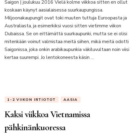
Saigon | joulukuu 2016 Vielä kolme viikkoa sitten en ollut
kaaokseen
koskaan käynyt aasialaisessa suurkaupungissa.
–
Saigon
Miljoonakaupungit ovat toki muuten tuttuja Euroopasta ja
ei
Australiasta, ja esimerkiksi vuosi sitten vietimme viikon
ota
Dubaissa. Se on eittämättä suurkaupunki, mutta se ei olisi
avosylin
mitenkään voinut valmistaa meitä siihen, mikä meitä odotti
vastaan
Saigonissa, joka onkin arabikaupunkia väkiluvultaan noin viisi
kertaa suurempi. Jo lentokoneesta käsin …
1-2 VIIKON IRTIOTOT
AASIA
Kaksi viikkoa Vietnamissa
pähkinänkuoressa