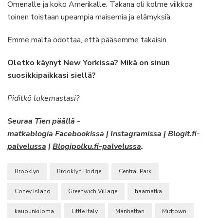
Omenalle ja koko Amerikalle. Takana oli kolme viikkoa
toinen toistaan upeampia maisemia ja elämyksiä.
Emme malta odottaa, että pääsemme takaisin.
Oletko käynyt New Yorkissa? Mikä on sinun
suosikkipaikkasi siellä?
Piditkö lukemastasi?
Seuraa Tien päällä -
matkablogia
Facebookissa
|
Instagramissa
|
Blogit.fi-
palvelussa
|
Blogipolku.fi-palvelussa
.
Brooklyn
Brooklyn Bridge
Central Park
Coney Island
Greenwich Village
häämatka
kaupunkiloma
Little Italy
Manhattan
Midtown