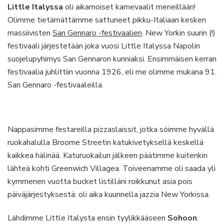
Little Italyssa
oli aikamoiset karnevaalit meneillään!
Olimme tietämättämme sattuneet pikku-Italiaan kesken
massiivisten
San Gennaro -festivaalien
. New Yorkin suurin (!)
festivaali järjestetään joka vuosi Little Italyssa Napolin
suojelupyhimys San Gennaron kunniaksi. Ensimmäisen kerran
festivaalia juhlittiin vuonna 1926, eli me olimme mukana 91.
San Gennaro -festivaaleilla.
Nappasimme festareilla pizzaslaissit, jotka söimme hyvällä
ruokahalulla Broome Streetin katukivetyksellä keskellä
kaikkea hälinää. Katuruokailun jälkeen päätimme kuitenkin
lähteä kohti Greenwich Villagea. Toiveenamme oli saada yli
kymmenen vuotta bucket listilläni roikkunut asia pois
päiväjärjestyksestä: oli aika kuunnella jazzia New Yorkissa.
Lähdimme Little Italysta ensin tyylikkääseen
Sohoon
.