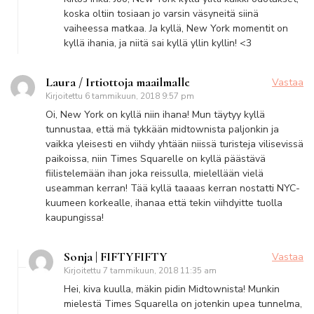
koska oltiin tosiaan jo varsin väsyneitä siinä
vaiheessa matkaa. Ja kyllä, New York momentit on
kyllä ihania, ja niitä sai kyllä yllin kyllin! <3
Laura / Irtiottoja maailmalle
Vastaa
Kirjoitettu
6 tammikuun, 2018 9:57 pm
Oi, New York on kyllä niin ihana! Mun täytyy kyllä
tunnustaa, että mä tykkään midtownista paljonkin ja
vaikka yleisesti en viihdy yhtään niissä turisteja vilisevissä
paikoissa, niin Times Squarelle on kyllä päästävä
fiilistelemään ihan joka reissulla, mielellään vielä
useamman kerran! Tää kyllä taaaas kerran nostatti NYC-
kuumeen korkealle, ihanaa että tekin viihdyitte tuolla
kaupungissa!
Sonja | FIFTYFIFTY
Vastaa
Kirjoitettu
7 tammikuun, 2018 11:35 am
Hei, kiva kuulla, mäkin pidin Midtownista! Munkin
mielestä Times Squarella on jotenkin upea tunnelma,