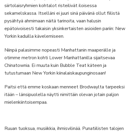
siirtolaisryhmien kohtalot risteilivät iloisessa
sekamelskassa. Itselläni ei juuri sinä päivänä ollut fiilistä
pysähtyä ahmimaan näitä tarinoita, vaan halusin
epätoivoisesti takaisin yksinkertaisten asioiden pariin: New
Yorkin kaduilla kävelemiseen.
Niinpä palasimme nopeasti Manhattanin maaperälle ja
otimme metron kohti Lower Manhattanilla sijaitsevaa
Chinatownia. Ei muuta kuin Bubble Teat käteen ja
tutustumaan New Yorkin kiinalaiskaupunginosaan!
Paitsi että emme koskaan menneet Brodwaylta tarpeeksi
itään – länsipuolella näytti nimittäin olevan jotain paljon
mielenkiintoisempaa.
Ruuan tuoksua, musiikkia, ihmisvilinää. Punatiilisten talojen