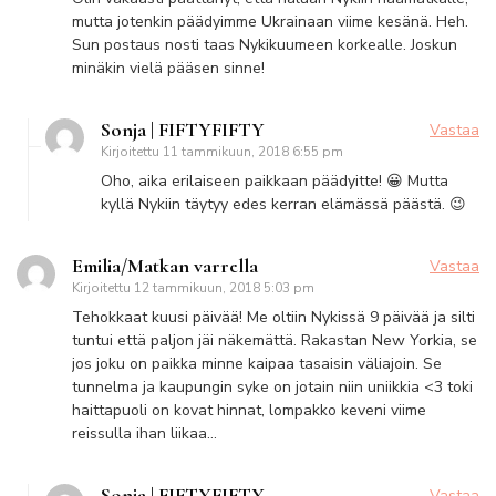
mutta jotenkin päädyimme Ukrainaan viime kesänä. Heh.
Sun postaus nosti taas Nykikuumeen korkealle. Joskun
minäkin vielä pääsen sinne!
Sonja | FIFTYFIFTY
Vastaa
Kirjoitettu
11 tammikuun, 2018 6:55 pm
Oho, aika erilaiseen paikkaan päädyitte! 😀 Mutta
kyllä Nykiin täytyy edes kerran elämässä päästä. 😉
Emilia/Matkan varrella
Vastaa
Kirjoitettu
12 tammikuun, 2018 5:03 pm
Tehokkaat kuusi päivää! Me oltiin Nykissä 9 päivää ja silti
tuntui että paljon jäi näkemättä. Rakastan New Yorkia, se
jos joku on paikka minne kaipaa tasaisin väliajoin. Se
tunnelma ja kaupungin syke on jotain niin uniikkia <3 toki
haittapuoli on kovat hinnat, lompakko keveni viime
reissulla ihan liikaa…
Sonja | FIFTYFIFTY
Vastaa