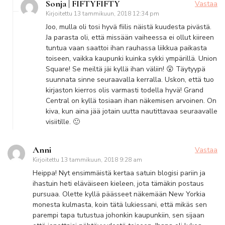
Sonja | FIFTYFIFTY
Vastaa
Kirjoitettu
13 tammikuun, 2018 12:34 pm
Joo, mulla oli tosi hyvä fiilis näistä kuudesta pivästä.
Ja parasta oli, että missään vaiheessa ei ollut kiireen
tuntua vaan saattoi ihan rauhassa liikkua paikasta
toiseen, vaikka kaupunki kuinka sykki ympärillä. Union
Square! Se meiltä jäi kyllä ihan väliin! 😮 Täytyypä
suunnata sinne seuraavalla kerralla. Uskon, että tuo
kirjaston kierros olis varmasti todella hyvä! Grand
Central on kyllä tosiaan ihan näkemisen arvoinen. On
kiva, kun aina jää jotain uutta nautittavaa seuraavalle
visiitille. 🙂
Anni
Vastaa
Kirjoitettu
13 tammikuun, 2018 9:28 am
Heippa! Nyt ensimmäistä kertaa satuin blogisi pariin ja
ihastuin heti eläväiseen kieleen, jota tämäkin postaus
pursuaa. Olette kyllä päässeet näkemään New Yorkia
monesta kulmasta, koin tätä lukiessani, että mikäs sen
parempi tapa tutustua johonkin kaupunkiin, sen sijaan