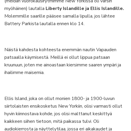
(meidän vuorokausirytmimme New Yorkissa oli varsin
myöhäinen) lautalla
Liberty Islandille
ja Ellis Islandille.
Molemmille saarille pääsee samalla lipulla, jos lähtee
Battery Parkista lautalla ennen klo 14.
Näistä kahdesta kohteesta enemmän nautin Vapauden
patsaalla käymisestä. Meillä ei ollut lippua patsaan
kruunuun, joten me ainoastaan kiersimme saaren ympäri ja
ihailimme maisemia.
Ellis Island, joka on ollut monien 1800- ja 1900-luvun
siirtolaisten ensikosketus New Yorkiin, olisi varmasti ollut
hyvin kiinnostava kohde, jos olisi malttanut keskittyä
kaikkeen siihen tietoon, mitä paikassa tulvi. Oli
audiokierrosta ja näyttelytilaa, jossa eri aikakaudet ja