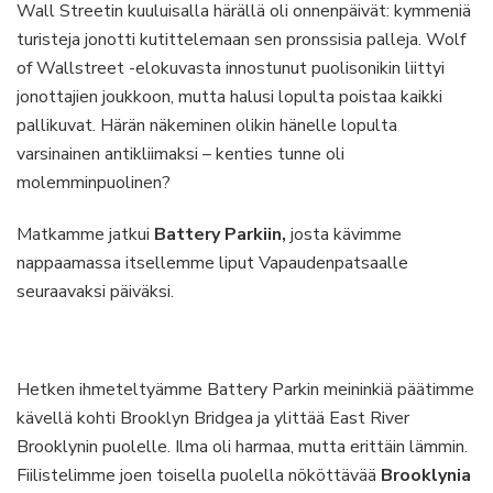
Wall Streetin kuuluisalla härällä oli onnenpäivät: kymmeniä
turisteja jonotti kutittelemaan sen pronssisia palleja. Wolf
of Wallstreet -elokuvasta innostunut puolisonikin liittyi
jonottajien joukkoon, mutta halusi lopulta poistaa kaikki
pallikuvat. Härän näkeminen olikin hänelle lopulta
varsinainen antikliimaksi – kenties tunne oli
molemminpuolinen?
Matkamme jatkui
Battery Parkiin,
josta kävimme
nappaamassa itsellemme liput Vapaudenpatsaalle
seuraavaksi päiväksi.
Hetken ihmeteltyämme Battery Parkin meininkiä päätimme
kävellä kohti Brooklyn Bridgea ja ylittää East River
Brooklynin puolelle. Ilma oli harmaa, mutta erittäin lämmin.
Fiilistelimme joen toisella puolella nököttävää
Brooklynia