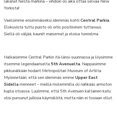
lakanat hiestä märkinä – vihdoin oli aika ottaa selvää New
Yorkista!
Vaelsimme ensimmäiseksi idemmäs kohti
Central Parkia
.
Elokuvista tuttu puisto oli oitis positiivinen tuttavuus.
Siellä oli väljää, kauniit maisemat ja eloisa tunnelma.
Halkaisimme Central Parkin itä-länsi-suunnassa ja löysimme
itsemme legendaariselta
5th Avenuelta
. Nappasimme
pikkunälkään hodarit Metropolitan Museum of Artilta.
Myönnetään, että sen idemmäs emme
Upper East
Sidella
menneet – meillä molemmilla oli nähkääs armoton
kupla otsassa. Luulimme, että 5th Avenuen kaltainen katu
olisi pursunut julkisia käymälöitä, mutta näin ei tosiaan ollut.