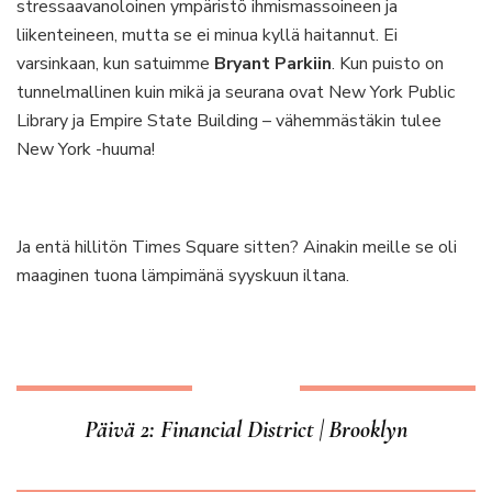
stressaavanoloinen ympäristö ihmismassoineen ja
liikenteineen, mutta se ei minua kyllä haitannut. Ei
varsinkaan, kun satuimme
Bryant Parkiin
. Kun puisto on
tunnelmallinen kuin mikä ja seurana ovat New York Public
Library ja Empire State Building – vähemmästäkin tulee
New York -huuma!
Ja entä hillitön Times Square sitten? Ainakin meille se oli
maaginen tuona lämpimänä syyskuun iltana.
Päivä 2: Financial District | Brooklyn