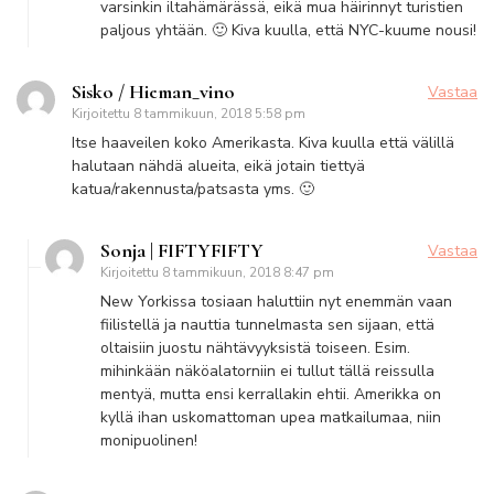
varsinkin iltahämärässä, eikä mua häirinnyt turistien
paljous yhtään. 🙂 Kiva kuulla, että NYC-kuume nousi!
Sisko / Hieman_vino
Vastaa
Kirjoitettu
8 tammikuun, 2018 5:58 pm
Itse haaveilen koko Amerikasta. Kiva kuulla että välillä
halutaan nähdä alueita, eikä jotain tiettyä
katua/rakennusta/patsasta yms. 🙂
Sonja | FIFTYFIFTY
Vastaa
Kirjoitettu
8 tammikuun, 2018 8:47 pm
New Yorkissa tosiaan haluttiin nyt enemmän vaan
fiilistellä ja nauttia tunnelmasta sen sijaan, että
oltaisiin juostu nähtävyyksistä toiseen. Esim.
mihinkään näköalatorniin ei tullut tällä reissulla
mentyä, mutta ensi kerrallakin ehtii. Amerikka on
kyllä ihan uskomattoman upea matkailumaa, niin
monipuolinen!