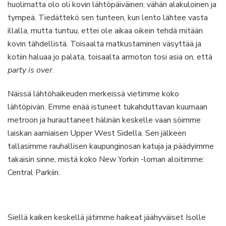
huolimatta olo oli kovin lähtöpäiväinen: vähän alakuloinen ja
tympeä. Tiedättekö sen tunteen, kun lento lähtee vasta
illalla, mutta tuntuu, ettei ole aikaa oikein tehdä mitään
kovin tähdellistä. Toisaalta matkustaminen väsyttää ja
kotiin haluaa jo palata, toisaalta armoton tosi asia on, että
party is over
.
Näissä lähtöhaikeuden merkeissä vietimme koko
lähtöpivän. Emme enää istuneet tukahduttavan kuumaan
metroon ja hurauttaneet hälinän keskelle vaan söimme
laiskan aamiaisen Upper West Sidella. Sen jälkeen
tallasimme rauhallisen kaupunginosan katuja ja päädyimme
takaisin sinne, mistä koko New Yorkin -loman aloitimme:
Central Parkiin.
Siellä kaiken keskellä jätimme haikeat jäähyväiset Isolle