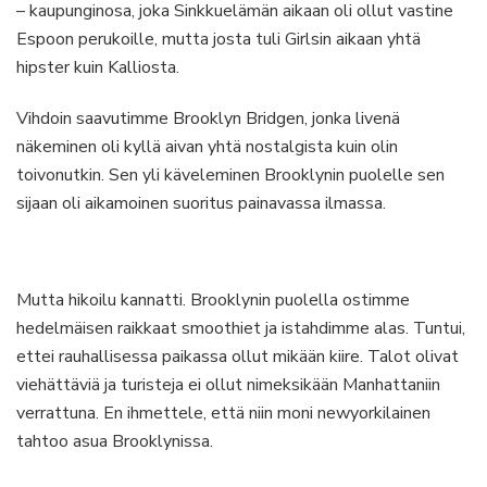
– kaupunginosa, joka Sinkkuelämän aikaan oli ollut vastine
Espoon perukoille, mutta josta tuli Girlsin aikaan yhtä
hipster kuin Kalliosta.
Vihdoin saavutimme Brooklyn Bridgen, jonka livenä
näkeminen oli kyllä aivan yhtä nostalgista kuin olin
toivonutkin. Sen yli käveleminen Brooklynin puolelle sen
sijaan oli aikamoinen suoritus painavassa ilmassa.
Mutta hikoilu kannatti. Brooklynin puolella ostimme
hedelmäisen raikkaat smoothiet ja istahdimme alas. Tuntui,
ettei rauhallisessa paikassa ollut mikään kiire. Talot olivat
viehättäviä ja turisteja ei ollut nimeksikään Manhattaniin
verrattuna. En ihmettele, että niin moni newyorkilainen
tahtoo asua Brooklynissa.