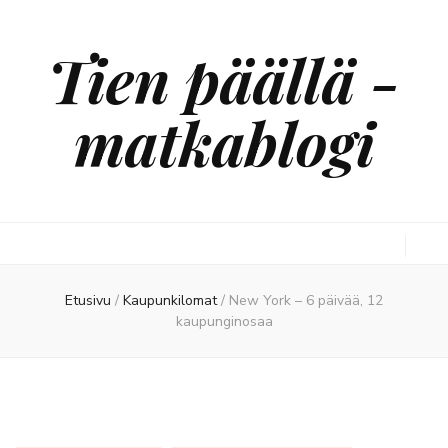
Tien päällä -
matkablogi
Etusivu
/
Kaupunkilomat
/
New York – 6 päivää, 12
kaupunginosaa