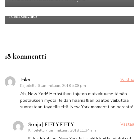
Kaupunkilomat
Pohjois-Amerikka
Katz’s Delicatessen – New Yorkin unohtumattomin
ruokakokemus
18 kommentti
Inka
Vastaa
Kirjoitettu
6 tammikuun, 2018 5:08 pm
Ah, New York! Heräsi ihan tajuton matkakuume tämän
postauksen myötä, teidän häämatkan päätös vaikuttaa
suorastaan täydelliseltä. New York momentit on parasta!
Sonja | FIFTYFIFTY
Vastaa
Kirjoitettu
7 tammikuun, 2018 11:34 am
Kiitos Inka! Joo, New York kyllä ylitti kaikki odotukset,