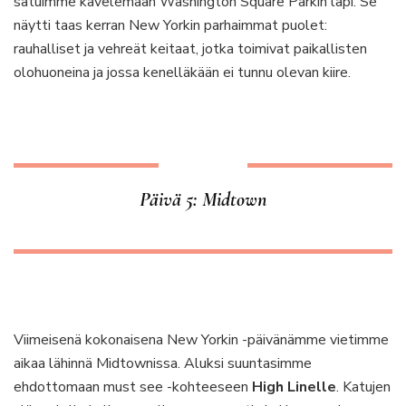
satuimme kävelemään Washington Square Parkin läpi. Se
näytti taas kerran New Yorkin parhaimmat puolet:
rauhalliset ja vehreät keitaat, jotka toimivat paikallisten
olohuoneina ja jossa kenelläkään ei tunnu olevan kiire.
Päivä 5: Midtown
Viimeisenä kokonaisena New Yorkin -päivänämme vietimme
aikaa lähinnä Midtownissa. Aluksi suuntasimme
ehdottomaan must see -kohteeseen
High Linelle
. Katujen