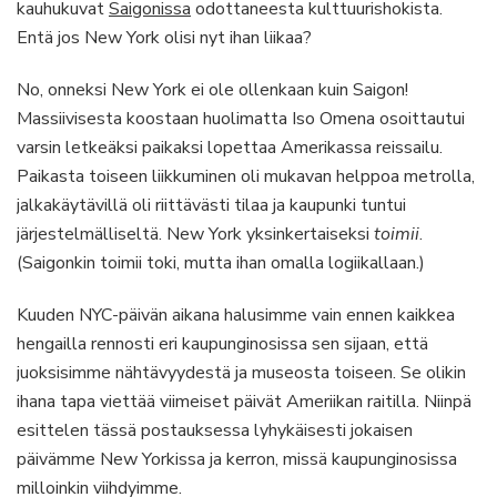
kauhukuvat
Saigonissa
odottaneesta kulttuurishokista.
Entä jos New York olisi nyt ihan liikaa?
No, onneksi New York ei ole ollenkaan kuin Saigon!
Massiivisesta koostaan huolimatta Iso Omena osoittautui
varsin letkeäksi paikaksi lopettaa Amerikassa reissailu.
Paikasta toiseen liikkuminen oli mukavan helppoa metrolla,
jalkakäytävillä oli riittävästi tilaa ja kaupunki tuntui
järjestelmälliseltä. New York yksinkertaiseksi
toimii
.
(Saigonkin toimii toki, mutta ihan omalla logiikallaan.)
Kuuden NYC-päivän aikana halusimme vain ennen kaikkea
hengailla rennosti eri kaupunginosissa sen sijaan, että
juoksisimme nähtävyydestä ja museosta toiseen. Se olikin
ihana tapa viettää viimeiset päivät Ameriikan raitilla. Niinpä
esittelen tässä postauksessa lyhykäisesti jokaisen
päivämme New Yorkissa ja kerron, missä kaupunginosissa
milloinkin viihdyimme.