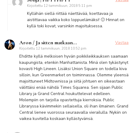
Kirjoitettu
12 tammikuun, 2018 5:11 pm
Kyllähän siellä riittää näettävää, koettavaa ja
aistittavaa vaikka koko loppuelämäksi! 🙂 Hinnat on
kyllä toki kovat, varsinkin majoituksessa.
Aron / Ja sitten matkaan...
Vastaa
Kirjoitettu
12 tammikuun, 2018 10:52 pm
Ehditte kyllä melkoisen hyvän poikkileikkauksen saamaan
kaupungista, etenkin Manhattanista. Minä olen tykästynyt
kovasti High Lineen. Lisäksi Union Square on todella kiva
silloin, kun Greenmarket on toiminnassa. Olemme yleensä
majoittuneet Midtownissa ja siitä johtuen en oikeastaan
välittäisi enää nähdä Times Squarea. Sen sijaan Public
Library ja Grand Central houkuttelevat edelleen.
Molempiin on tarjolla opastettuja kierroksia. Public
Libraryssa kävimmekin sellaisella, oli ihan ilmainen. Grand
Central lienee vuorossa seuraavalla vierailulla. Nykiin on
vaikea kuvitella koskaan kyllästyvänsä.