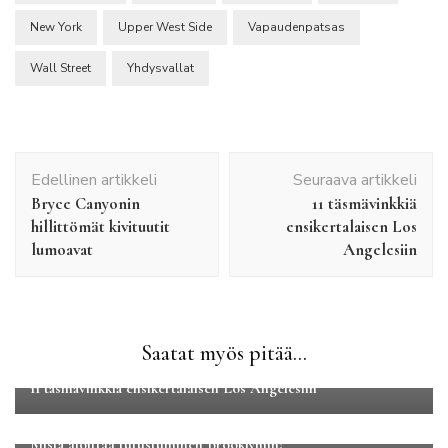
New York
Upper West Side
Vapaudenpatsas
Wall Street
Yhdysvallat
Artikkelien
Edellinen artikkeli
Seuraava artikkeli
selaus
Bryce Canyonin
11 täsmävinkkiä
hillittömät kivituutit
ensikertalaisen Los
lumoavat
Angelesiin
Saatat myös pitää...
Kaupunkilomat
Pohjois-Amerikka
11 täsmävinkkiä ensikertalaisen Los Angelesiin
Kaupunkilomat
Pohjois-Amerikka
Mistä aloittaa tutustuminen Brooklyniin?