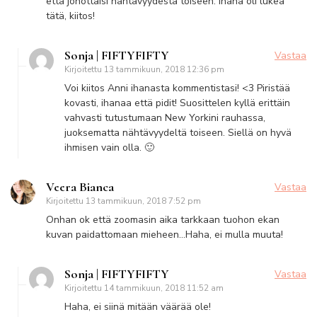
että jonottaisi nähtävyydestä toiseen. Ihana oli lukea
tätä, kiitos!
Sonja | FIFTYFIFTY
Vastaa
Kirjoitettu
13 tammikuun, 2018 12:36 pm
Voi kiitos Anni ihanasta kommentistasi! <3 Piristää
kovasti, ihanaa että pidit! Suosittelen kyllä erittäin
vahvasti tutustumaan New Yorkini rauhassa,
juoksematta nähtävyydeltä toiseen. Siellä on hyvä
ihmisen vain olla. 🙂
Veera Bianca
Vastaa
Kirjoitettu
13 tammikuun, 2018 7:52 pm
Onhan ok että zoomasin aika tarkkaan tuohon ekan
kuvan paidattomaan mieheen…Haha, ei mulla muuta!
Sonja | FIFTYFIFTY
Vastaa
Kirjoitettu
14 tammikuun, 2018 11:52 am
Haha, ei siinä mitään väärää ole!