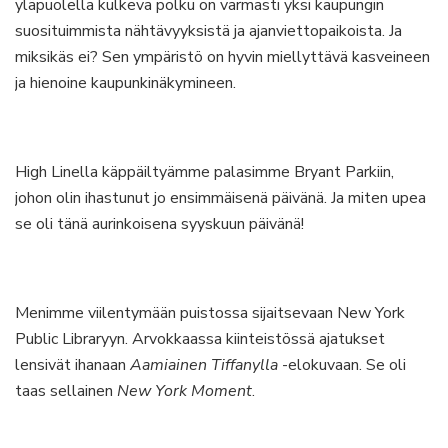
yläpuolella kulkeva polku on varmasti yksi kaupungin
suosituimmista nähtävyyksistä ja ajanviettopaikoista. Ja
miksikäs ei? Sen ympäristö on hyvin miellyttävä kasveineen
ja hienoine kaupunkinäkymineen.
High Linella käppäiltyämme palasimme Bryant Parkiin,
johon olin ihastunut jo ensimmäisenä päivänä. Ja miten upea
se oli tänä aurinkoisena syyskuun päivänä!
Menimme viilentymään puistossa sijaitsevaan New York
Public Libraryyn. Arvokkaassa kiinteistössä ajatukset
lensivät ihanaan
Aamiainen Tiffanylla
-elokuvaan. Se oli
taas sellainen
New York Moment
.