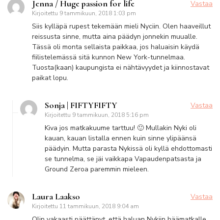
Jenna / Huge passion for life
Vastaa
Kirjoitettu
9 tammikuun, 2018 1:03 pm
Siis kylläpä rupest tekemään mieli Nyciin. Olen haaveillut
reissusta sinne, mutta aina päädyn jonnekin muualle.
Tässä oli monta sellaista paikkaa, jos haluaisin käydä
fiilistelemässä sitä kunnon New York-tunnelmaa.
Tuosta(kaan) kaupungista ei nähtävyydet ja kiinnostavat
paikat lopu.
Sonja | FIFTYFIFTY
Vastaa
Kirjoitettu
9 tammikuun, 2018 5:16 pm
Kiva jos matkakuume tarttuu! 🙂 Mullakin Nyki oli
kauan, kauan listalla ennen kuin sinne ylipäänsä
päädyin. Mutta parasta Nykissä oli kyllä ehdottomasti
se tunnelma, se jäi vaikkapa Vapaudenpatsasta ja
Ground Zeroa paremmin mieleen.
Laura Laakso
Vastaa
Kirjoitettu
11 tammikuun, 2018 9:04 am
Olin vakaasti päättänyt, että haluan Nykiin häämatkalle,