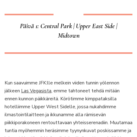
Päivä 1: Central Park | Upper East Side |
Midtown
Kun saavuimme JFK:lle melkein viiden tunnin yölennon
jälkeen
Las Vegasista
, emme tahtoneet tehdä mitään
ennen kunnon päikkäreitä. Körötimme kimppataksilla
hotelliimme Upper West Sidelle, jossa nukahdimme
ilmastointilaitteen ja ikkunamme alla rämisevän
piikkiporakoneen rentouttavaan yhteisserenadiin. Muutamaa
tuntia myöhemmin heräsimme tyynynkuvat poskissamme ja