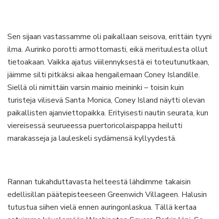
Sen sijaan vastassamme oli paikallaan seisova, erittäin tyyni
ilma. Aurinko porotti armottomasti, eikä merituulesta ollut
tietoakaan. Vaikka ajatus viiilennyksestä ei toteutunutkaan,
jäimme silti pitkäksi aikaa hengailemaan Coney Islandille.
Siellä oli nimittäin varsin mainio meininki – toisin kuin
turisteja vilisevä Santa Monica, Coney Island näytti olevan
paikallisten ajanviettopaikka. Erityisesti nautin seurata, kun
viereisessä seurueessa puertoricolaispappa heilutti
marakasseja ja lauleskeli sydämensä kyllyydestä.
Rannan tukahduttavasta helteestä lähdimme takaisin
edellisillan päätepisteeseen Greenwich Villageen. Halusin
tutustua siihen vielä ennen auringonlaskua. Tällä kertaa