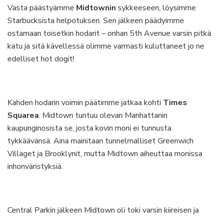
Vasta päästyämme
Midtownin
sykkeeseen, löysimme
Starbucksista helpotuksen. Sen jälkeen päädyimme
ostamaan toisetkin hodarit – onhan 5th Avenue varsin pitkä
katu ja sitä kävellessä olimme varmasti kuluttaneet jo ne
edelliset hot dogit!
Kahden hodarin voimin päätimme jatkaa kohti
Times
Squarea
. Midtown tuntuu olevan Manhattanin
kaupunginosista se, josta kovin moni ei tunnusta
tykkäävänsä. Aina mainitaan tunnelmalliset Greenwich
Villaget ja Brooklynit, mutta Midtown aiheuttaa monissa
inhonväristyksiä.
Central Parkin jälkeen Midtown oli toki varsin kiireisen ja