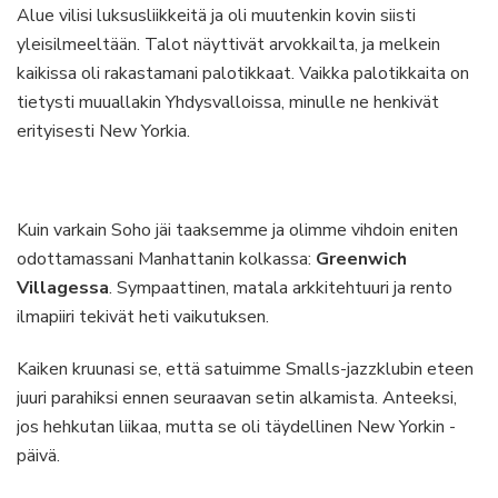
Alue vilisi luksusliikkeitä ja oli muutenkin kovin siisti
yleisilmeeltään. Talot näyttivät arvokkailta, ja melkein
kaikissa oli rakastamani palotikkaat. Vaikka palotikkaita on
tietysti muuallakin Yhdysvalloissa, minulle ne henkivät
erityisesti New Yorkia.
Kuin varkain Soho jäi taaksemme ja olimme vihdoin eniten
odottamassani Manhattanin kolkassa:
Greenwich
Villagessa
. Sympaattinen, matala arkkitehtuuri ja rento
ilmapiiri tekivät heti vaikutuksen.
Kaiken kruunasi se, että satuimme Smalls-jazzklubin eteen
juuri parahiksi ennen seuraavan setin alkamista. Anteeksi,
jos hehkutan liikaa, mutta se oli täydellinen New Yorkin -
päivä.