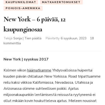
KAUPUNKILOMAT
MATKAKERTOMUKSET
POHJOIS-AMERIKKA
New York – 6 päivää, 12
kaupunginosaa
Tekijä
Sonja | Tien päällä
Päivitetty
6 syyskuun, 2023
18
artikkeliin
kommenttia
New
York
–
New York | syyskuu 2017
6
päivää,
Kolmen viikon
häämatkamme
Yhdysvalloissa huipentui
12
kuuden päivän chillailuun New Yorkissa. Road tripattuamme
kaupunginosaa
reilu kaksi viikkoa Kaliforniassa, Nevadassa, Utahissa ja
Arizonassa olimme suhteellisen poikki. Ajatus
miljoonakaupunkiin lentämisestä reissusta ryytyneenä ei
ollut mikään kovin houkutteleva ajatus. Mieleen nousivat