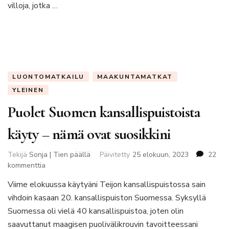
villoja, jotka …
LUONTOMATKAILU
MAAKUNTAMATKAT
YLEINEN
Puolet Suomen kansallispuistoista
käyty – nämä ovat suosikkini
Tekijä
Sonja | Tien päällä
Päivitetty
25 elokuun, 2023
22
artikkeliin
kommenttia
Puolet
Viime elokuussa käytyäni Teijon kansallispuistossa sain
Suomen
vihdoin kasaan 20. kansallispuiston Suomessa. Syksyllä
kansallispuistoista
käyty
Suomessa oli vielä 40 kansallispuistoa, joten olin
–
saavuttanut maagisen puolivälikrouvin tavoitteessani