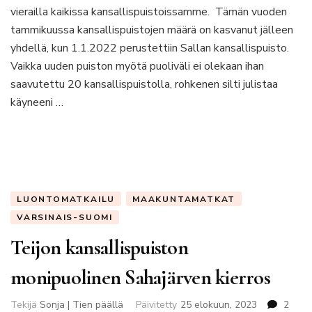
nämä
vierailla kaikissa kansallispuistoissamme. Tämän vuoden
ovat
tammikuussa kansallispuistojen määrä on kasvanut jälleen
suosikkini
yhdellä, kun 1.1.2022 perustettiin Sallan kansallispuisto.
Vaikka uuden puiston myötä puoliväli ei olekaan ihan
saavutettu 20 kansallispuistolla, rohkenen silti julistaa
käyneeni …
LUONTOMATKAILU
MAAKUNTAMATKAT
VARSINAIS-SUOMI
Teijon kansallispuiston
monipuolinen Sahajärven kierros
Tekijä
Sonja | Tien päällä
Päivitetty
25 elokuun, 2023
2