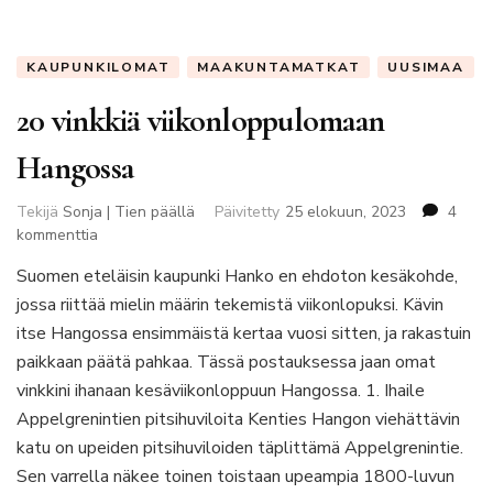
KAUPUNKILOMAT
MAAKUNTAMATKAT
UUSIMAA
20 vinkkiä viikonloppulomaan
Hangossa
Tekijä
Sonja | Tien päällä
Päivitetty
25 elokuun, 2023
4
artikkeliin
kommenttia
20
Suomen eteläisin kaupunki Hanko en ehdoton kesäkohde,
vinkkiä
jossa riittää mielin määrin tekemistä viikonlopuksi. Kävin
viikonloppulomaan
Hangossa
itse Hangossa ensimmäistä kertaa vuosi sitten, ja rakastuin
paikkaan päätä pahkaa. Tässä postauksessa jaan omat
vinkkini ihanaan kesäviikonloppuun Hangossa. 1. Ihaile
Appelgrenintien pitsihuviloita Kenties Hangon viehättävin
katu on upeiden pitsihuviloiden täplittämä Appelgrenintie.
Sen varrella näkee toinen toistaan upeampia 1800-luvun