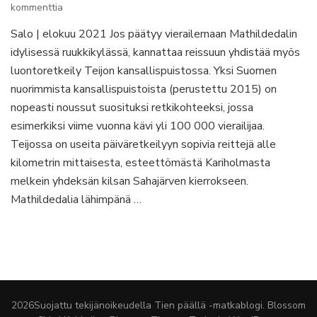
artikkeliin
kommenttia
Teijon
Salo | elokuu 2021 Jos päätyy vierailemaan Mathildedalin
kansallispuiston
idylisessä ruukkikylässä, kannattaa reissuun yhdistää myös
monipuolinen
Sahajärven
luontoretkeily Teijon kansallispuistossa. Yksi Suomen
kierros
nuorimmista kansallispuistoista (perustettu 2015) on
nopeasti noussut suosituksi retkikohteeksi, jossa
esimerkiksi viime vuonna kävi yli 100 000 vierailijaa.
Teijossa on useita päiväretkeilyyn sopivia reittejä alle
kilometrin mittaisesta, esteettömästä Kariholmasta
melkein yhdeksän kilsan Sahajärven kierrokseen.
Mathildedalia lähimpänä …
2026Suojattu tekijänoikeudella
Tien päällä -matkablogi
.
Blossom