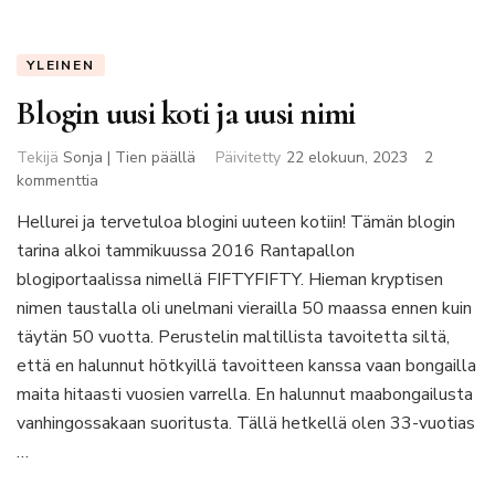
YLEINEN
Blogin uusi koti ja uusi nimi
Tekijä
Sonja | Tien päällä
Päivitetty
22 elokuun, 2023
2
artikkeliin
kommenttia
Blogin
Hellurei ja tervetuloa blogini uuteen kotiin! Tämän blogin
uusi
tarina alkoi tammikuussa 2016 Rantapallon
koti
ja
blogiportaalissa nimellä FIFTYFIFTY. Hieman kryptisen
uusi
nimen taustalla oli unelmani vierailla 50 maassa ennen kuin
nimi
täytän 50 vuotta. Perustelin maltillista tavoitetta siltä,
että en halunnut hötkyillä tavoitteen kanssa vaan bongailla
maita hitaasti vuosien varrella. En halunnut maabongailusta
vanhingossakaan suoritusta. Tällä hetkellä olen 33-vuotias
…