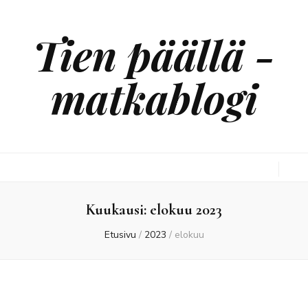
Tien päällä -
matkablogi
Kuukausi:
elokuu 2023
Etusivu
/
2023
/
elokuu