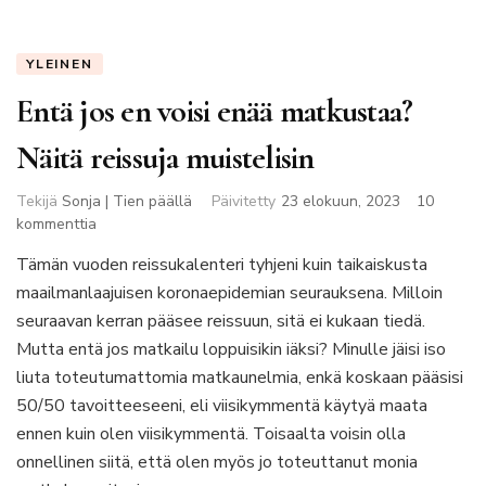
YLEINEN
Entä jos en voisi enää matkustaa?
Näitä reissuja muistelisin
Tekijä
Sonja | Tien päällä
Päivitetty
23 elokuun, 2023
10
artikkeliin
kommenttia
Entä
Tämän vuoden reissukalenteri tyhjeni kuin taikaiskusta
jos
maailmanlaajuisen koronaepidemian seurauksena. Milloin
en
voisi
seuraavan kerran pääsee reissuun, sitä ei kukaan tiedä.
enää
Mutta entä jos matkailu loppuisikin iäksi? Minulle jäisi iso
matkustaa?
liuta toteutumattomia matkaunelmia, enkä koskaan pääsisi
Näitä
50/50 tavoitteeseeni, eli viisikymmentä käytyä maata
reissuja
muistelisin
ennen kuin olen viisikymmentä. Toisaalta voisin olla
onnellinen siitä, että olen myös jo toteuttanut monia