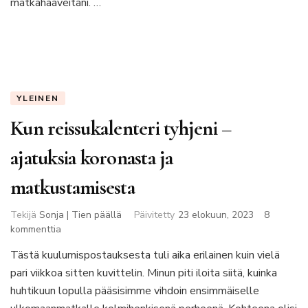
matkahaaveitani. …
YLEINEN
Kun reissukalenteri tyhjeni –
ajatuksia koronasta ja
matkustamisesta
Tekijä
Sonja | Tien päällä
Päivitetty
23 elokuun, 2023
8
artikkeliin
kommenttia
Kun
Tästä kuulumispostauksesta tuli aika erilainen kuin vielä
reissukalenteri
pari viikkoa sitten kuvittelin. Minun piti iloita siitä, kuinka
tyhjeni
–
huhtikuun lopulla pääsisimme vihdoin ensimmäiselle
ajatuksia