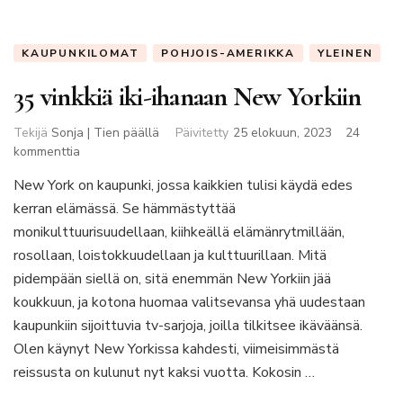
KAUPUNKILOMAT
POHJOIS-AMERIKKA
YLEINEN
35 vinkkiä iki-ihanaan New Yorkiin
Tekijä
Sonja | Tien päällä
Päivitetty
25 elokuun, 2023
24
artikkeliin
kommenttia
35
New York on kaupunki, jossa kaikkien tulisi käydä edes
vinkkiä
kerran elämässä. Se hämmästyttää
iki-
ihanaan
monikulttuurisuudellaan, kiihkeällä elämänrytmillään,
New
rosollaan, loistokkuudellaan ja kulttuurillaan. Mitä
Yorkiin
pidempään siellä on, sitä enemmän New Yorkiin jää
koukkuun, ja kotona huomaa valitsevansa yhä uudestaan
kaupunkiin sijoittuvia tv-sarjoja, joilla tilkitsee ikäväänsä.
Olen käynyt New Yorkissa kahdesti, viimeisimmästä
reissusta on kulunut nyt kaksi vuotta. Kokosin …