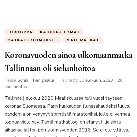
EUROOPPA
KAUPUNKILOMAT
MATKAKERTOMUKSET
PERHEMATKAT
Koronavuoden ainoa ulkomaanmatka
Tallinnaan oli sielunhoitoa
Tekijä
Sonja | Tien päällä
Päivitetty
30 elokuun, 2023
26
artikkeliin
kommenttia
Koronavuoden
Tallinna | elokuu 2020 Maaliskuussa tuli vuosi täyteen
ainoa
koronaa Suomessa. Parin kuukauden flunssakaudeksi luultu
ulkomaanmatka
Tallinnaan
pandemia on venynyt sprintistä maratoniksi, jolle ei varmaa
oli
loppua vielä näy. Tämä matkablogi on elänyt hiljaisinta
sielunhoitoa
aikaansa sitten perustamisvuoden 2016. Se ei ole yllätys: