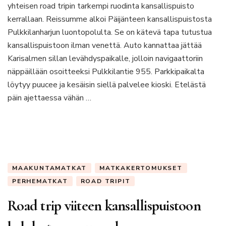
yhteisen road tripin tarkempi ruodinta kansallispuisto
Pulkkilanharju
jätti
kerrallaan. Reissumme alkoi Päijänteen kansallispuistosta
valjun
Pulkkilanharjun luontopolulta. Se on kätevä tapa tutustua
fiiliksen
kansallispuistoon ilman venettä. Auto kannattaa jättää
Karisalmen sillan levähdyspaikalle, jolloin navigaattoriin
näppäillään osoitteeksi Pulkkilantie 955. Parkkipaikalta
löytyy puucee ja kesäisin siellä palvelee kioski. Etelästä
päin ajettaessa vähän …
MAAKUNTAMATKAT
MATKAKERTOMUKSET
PERHEMATKAT
ROAD TRIPIT
Road trip viiteen kansallispuistoon