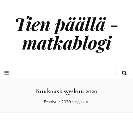
Tien päällä -
matkablogi
Kuukausi:
syyskuu 2020
Etusivu
/
2020
/
syyskuu