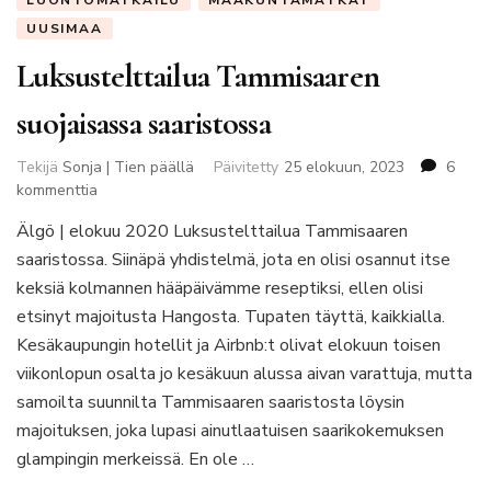
UUSIMAA
Luksustelttailua Tammisaaren
suojaisassa saaristossa
Tekijä
Sonja | Tien päällä
Päivitetty
25 elokuun, 2023
6
artikkeliin
kommenttia
Luksustelttailua
Älgö | elokuu 2020 Luksustelttailua Tammisaaren
Tammisaaren
saaristossa. Siinäpä yhdistelmä, jota en olisi osannut itse
suojaisassa
saaristossa
keksiä kolmannen hääpäivämme reseptiksi, ellen olisi
etsinyt majoitusta Hangosta. Tupaten täyttä, kaikkialla.
Kesäkaupungin hotellit ja Airbnb:t olivat elokuun toisen
viikonlopun osalta jo kesäkuun alussa aivan varattuja, mutta
samoilta suunnilta Tammisaaren saaristosta löysin
majoituksen, joka lupasi ainutlaatuisen saarikokemuksen
glampingin merkeissä. En ole …