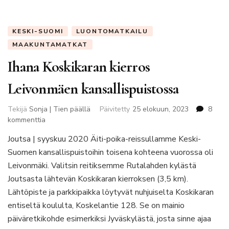
KESKI-SUOMI
LUONTOMATKAILU
MAAKUNTAMATKAT
Ihana Koskikaran kierros
Leivonmäen kansallispuistossa
Tekijä
Sonja | Tien päällä
Päivitetty
25 elokuun, 2023
8
artikkeliin
kommenttia
Ihana
Joutsa | syyskuu 2020 Äiti-poika-reissullamme Keski-
Koskikaran
Suomen kansallispuistoihin toisena kohteena vuorossa oli
kierros
Leivonmäen
Leivonmäki. Valitsin reitiksemme Rutalahden kylästä
kansallispuistossa
Joutsasta lähtevän Koskikaran kierroksen (3,5 km).
Lähtöpiste ja parkkipaikka löytyvät nuhjuiselta Koskikaran
entiseltä koululta, Koskelantie 128. Se on mainio
päiväretkikohde esimerkiksi Jyväskylästä, josta sinne ajaa