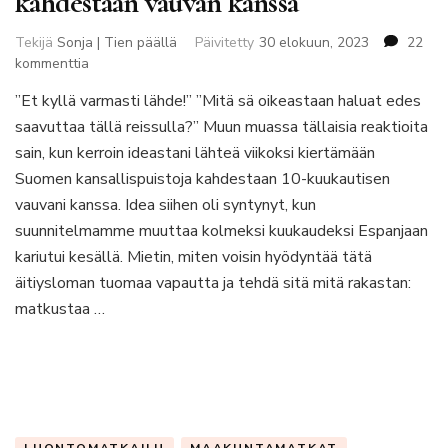
kahdestaan vauvan kanssa
Tekijä
Sonja | Tien päällä
Päivitetty
30 elokuun, 2023
22
artikkeliin
kommenttia
Road
”Et kyllä varmasti lähde!” ”Mitä sä oikeastaan haluat edes
trip
saavuttaa tällä reissulla?” Muun muassa tällaisia reaktioita
viiteen
kansallispuistoon
sain, kun kerroin ideastani lähteä viikoksi kiertämään
kahdestaan
Suomen kansallispuistoja kahdestaan 10-kuukautisen
vauvan
vauvani kanssa. Idea siihen oli syntynyt, kun
kanssa
suunnitelmamme muuttaa kolmeksi kuukaudeksi Espanjaan
kariutui kesällä. Mietin, miten voisin hyödyntää tätä
äitiysloman tuomaa vapautta ja tehdä sitä mitä rakastan:
matkustaa …
LUONTOMATKAILU
MAAKUNTAMATKAT