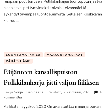
reippaan puolituntisen. Pulkkilanharjun luontopolun jäätyä
hienoiseksi pettymykseksi toivoin Leivonmäeltä
sykähdyttävämpää luontoelämystä. Sellaisen Koskikaran
kierros …
LUONTOMATKAILU
MAAKUNTAMATKAT
PÄIJÄT-HÄME
Päijänteen kansallispuiston
Pulkkilanharju jätti valjun fiiliksen
Tekijä
Sonja | Tien päällä
Päivitetty
25 elokuun, 2023
6
artikkeliin
kommenttia
Päijänteen
Asikkala | syyskuu 2020 On aika aloittaa minun ja poikani
kansallispuiston