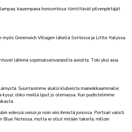
ampaa, kauempana horisontissa törröttävät pilvenpiirtäjät
e myös Greenwich Villagen lähellä SoHossa ja Little Italyssa.
tuvat lähinnä sopimuksenvaraisilta asioilta. Toki yksi asia
lämystä. Suuntasimme aluksi klubeista maineikkaammalle:
 kysyi, oliko meillä liput jo olemassa. Kun pudistelimme
ikasta.
in edessä seisoi jo noin viisi ihmistä jonossa. Portsari valisti
in Blue Notessa, mutta ei ollut mitään takeita, milloin