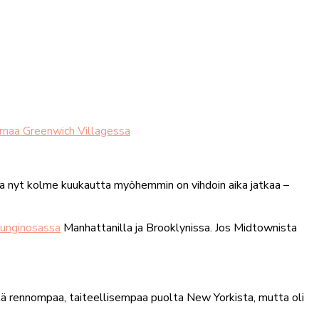
elmaa Greenwich Villagessa
a nyt kolme kuukautta myöhemmin on vihdoin aika jatkaa –
punginosassa
Manhattanilla ja Brooklynissa. Jos Midtownista
 rennompaa, taiteellisempaa puolta New Yorkista, mutta oli