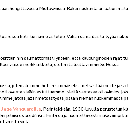
heään hengittävässä Midtownissa. Rakennuskanta on paljon matal
toa rosoa heti, kun sinne astelee. Vähän samanlaista tyyliä näke
osittain niin saumattomasti yhteen, että kaupunginosien rajat tun
läsi vilisee merkkiliikkeitä, olet mitä luultavimmin SoHossa.
ussa, joten aloimme heti ensimmäiseksi metsästää meille jazze
heti ovesta sisään astuttuamme. Meitä vastassa oli ovimies, joka
ätimme jatkaa jazzinmetsästystä jostain hieman huokemmasta pa
illage Vanguardille
. Perinteikkään, 1930-luvulla perustetun klub
dän pitäisi ostaa drinkit. Hinta oli jo huomattavasti mukavampi ku
etsimistä vielä.