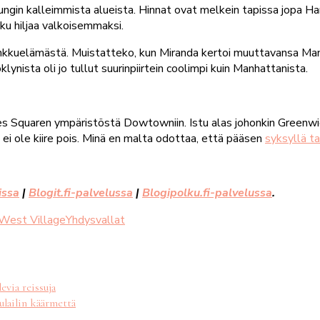
ungin kalleimmista alueista. Hinnat ovat melkein tapissa jopa Ha
ku hiljaa valkoisemmaksi.
inkkuelämästä. Muistatteko, kun Miranda kertoi muuttavansa Manha
ista oli jo tullut suurinpiirtein coolimpi kuin Manhattanista.
s Squaren ympäristöstä Dowtowniin. Istu alas johonkin Greenwich 
 ei ole kiire pois. Minä en malta odottaa, että pääsen
syksyllä ta
issa
|
Blogit.fi-palvelussa
|
Blogipolku.fi-palvelussa
.
West Village
Yhdysvallat
evia reissuja
ulailin käärmettä