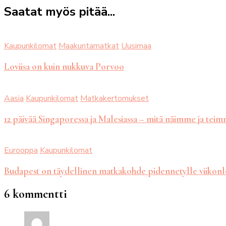
Saatat myös pitää...
Kaupunkilomat
Maakuntamatkat
Uusimaa
Loviisa on kuin nukkuva Porvoo
Aasia
Kaupunkilomat
Matkakertomukset
12 päivää Singaporessa ja Malesiassa – mitä näimme ja tei
Eurooppa
Kaupunkilomat
Budapest on täydellinen matkakohde pidennetylle viikon
6 kommentti