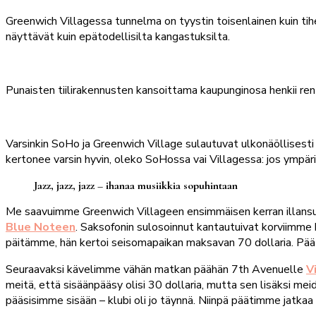
Greenwich Villagessa tunnelma on tyystin toisenlainen kuin ti
näyttävät kuin epätodellisilta kangastuksilta.
Punaisten tiilirakennusten kansoittama kaupunginosa henkii ren
Varsinkin SoHo ja Greenwich Village sulautuvat ulkonäöllisesti 
kertonee varsin hyvin, oleko SoHossa vai Villagessa: jos ympäril
Jazz, jazz, jazz – ihanaa musiikkia sopuhintaan
Me saavuimme Greenwich Villageen ensimmäisen kerran illansu
Blue Noteen
. Saksofonin sulosoinnut kantautuivat korviimme 
päitämme, hän kertoi seisomapaikan maksavan 70 dollaria. Pä
Seuraavaksi kävelimme vähän matkan päähän 7th Avenuelle
V
meitä, että sisäänpääsy olisi 30 dollaria, mutta sen lisäksi mei
pääsisimme sisään – klubi oli jo täynnä. Niinpä päätimme jatkaa 