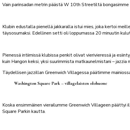
Vain parinsadan metrin päästä W 10th Streetiltä bongasimme pi
Klubin edustalla pienellä jakkaralla istui mies, joka kertoi mei
täysosumaksi. Edellinen setti oli loppumassa 20 minuutin kulut
Pienessä intiimissä klubissa penkit olivat vierivieressä ja esiint
kuin Hangon keksi, yksi suurimmista matkaunelmistani – jazzia ne
Täydellisen jazzillan Greenwich Villagessa päätimme mainioss
Washington Square Park – villagelaisten olohuone
Koska ensimmäinen vierailumme Greenwich Villageen päättyi i
Square Parkin kautta.