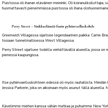
Puistossa oli ihanan eläväinen meininki. Oli koiranulkoiluttajia, 
huomattavasti pienemmässä puistossa oli ihana olohuonemainen fil
Perry Street – Sinkkuelämää-fanin pyhiinvaelluskohde
Greenwich Villagessa sijaitsee legendaarinen paikka: Carrie B
tosiaan tunnelmallisessa West Villagessa.
Perry Street sijaitsee todella viehättävällä alueella, jossa on
pienessä kaupungissa.
Itse pyhiinvaelluskohteen edessä oli myös rauhallista. Meidän 
Jessica Parkerin, joka on aikoinaan myös asunut tällä alueella.
Kävelimme miehen kanssa vähän matkaa ja puhuimme New Yorkin as