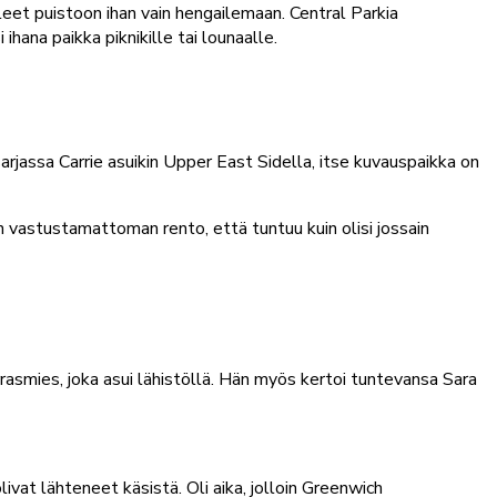
tulleet puistoon ihan vain hengailemaan. Central Parkia
hana paikka piknikille tai lounaalle.
arjassa Carrie asuikin Upper East Sidella, itse kuvauspaikka on
n vastustamattoman rento, että tuntuu kuin olisi jossain
rasmies, joka asui lähistöllä. Hän myös kertoi tuntevansa Sara
at lähteneet käsistä. Oli aika, jolloin Greenwich