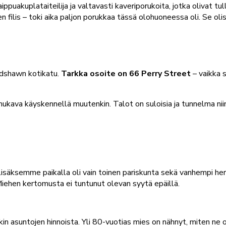
saippuakuplataiteilija ja valtavasti kaveriporukoita, jotka olivat 
is – toki aika paljon porukkaa tässä olohuoneessa oli. Se olisi i
radshawn kotikatu.
Tarkka osoite on 66 Perry Street
– vaikka s
 mukava käyskennellä muutenkin. Talot on suloisia ja tunnelma nii
lisäksemme paikalla oli vain toinen pariskunta sekä vanhempi her
 Miehen kertomusta ei tuntunut olevan syytä epäillä.
untojen hinnoista. Yli 80-vuotias mies on nähnyt, miten ne oliv