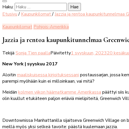
Haku:
Etusivu
/
Kaupunkilomat
/
Jazzia ja rentoa kaupunkitunnelmaa 
Kaupunkilomat
Pohjois-Amerikka
Jazzia ja rentoa kaupunkitunnelmaa Greenwic
Tekijä
Sonja Tien paalla
Päivitetty
1 syyskuun, 2023
20 kesäku
New York | syyskuu 2017
Aloitin
maaliskuisessa kirjoituksessani
postaussarjan, jossa ke
parempi myöhään kuin ei milloinkaan, vai mitä?
Meidän
kolmen viikon häämatkamme Amerikassa
päättyi siis 
olin kuullut etukäteen paljon eriäviä mielipiteitä, Greenwich Vill
Downtownissa Manhattanilla sijaitseva Greenwich Village on 
meillä myös yksi selkeä tavoite: päästä kuulemaan jazzia.