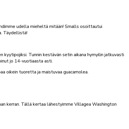
n ehdimme udella mieheltä mitään! Smalls osoittautui
. Täydellistä!
sen kyytipojiksi. Tunnin kestävän setin aikana hymyilin jatkuvasti
inut jo 14-vuotiaasta asti.
ipaa oikein tuoretta ja maistuvaa guacamolea.
an kerran. Tällä kertaa lähestyimme Villagea Washington