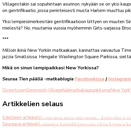
Villagestakin sai sopuhintaan asunnon, nykyään se on yksi kaup
on gentrifikaatio, jossa perinteisesti musta Harlem muuttuu pik
Yksi lempiesimerkeistäni gentrifikaatioon liittyen on muuten S
mielestä? No, muutamia vuosia myöhemmin Girls-sarjassa Brooklyn
***
Milloin ikinä New Yorkiin matkaakaan, kannattaa vaivautua Time
jazzia Smallsissa. Hengaile Washington Square Parkissa, sieltä
Mikä on sinun lempipaikkasi New Yorkissa?
Seuraa Tien päällä -matkablogia
Facebookissa
|
Instagram
Downtown
Greenwich Village
häämatka
kaupunkiloma
New York
Artikkelien selaus
Edellinen artikkeli
Ei enää uusia maita tänä vuonna – kesäterkut ja tul
Seuraava artikkeli
Lomamäen lemmikkipuistossa silitin kettua ja ka