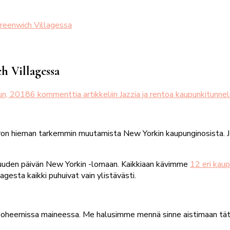
Greenwich Villagessa
h Villagessa
un, 2018
6 kommenttia
artikkeliin Jazzia ja rentoa kaupunkitunn
rron hieman tarkemmin muutamista New Yorkin kaupunginosista. J
kuuden päivän New Yorkin -lomaan. Kaikkiaan kävimme
12 eri kau
agesta kaikki puhuivat vain ylistävästi.
boheemissa maineessa. Me halusimme mennä sinne aistimaan tätä