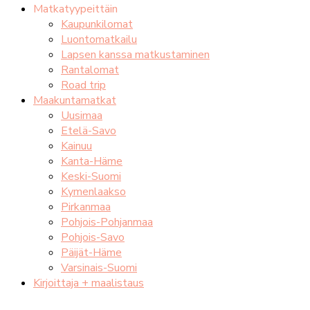
Matkatyypeittäin
Kaupunkilomat
Luontomatkailu
Lapsen kanssa matkustaminen
Rantalomat
Road trip
Maakuntamatkat
Uusimaa
Etelä-Savo
Kainuu
Kanta-Häme
Keski-Suomi
Kymenlaakso
Pirkanmaa
Pohjois-Pohjanmaa
Pohjois-Savo
Päijät-Häme
Varsinais-Suomi
Kirjoittaja + maalistaus