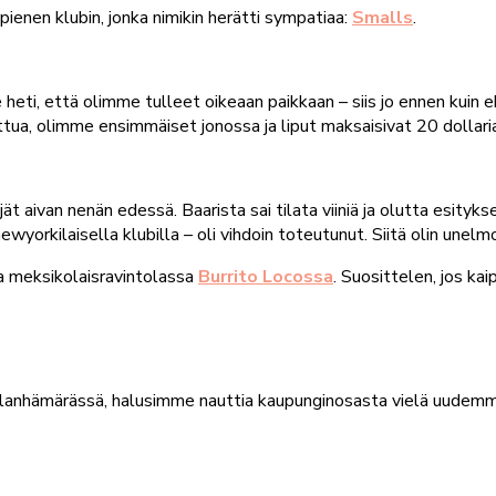
enen klubin, jonka nimikin herätti sympatiaa:
Smalls
.
lle heti, että olimme tulleet oikeaan paikkaan – siis jo ennen kui
tua, olimme ensimmäiset jonossa ja liput maksaisivat 20 dollaria
yjät aivan nenän edessä. Baarista sai tilata viiniä ja olutta esityk
wyorkilaisella klubilla – oli vihdoin toteutunut. Siitä olin unelmo
a meksikolaisravintolassa
Burrito Locossa
. Suosittelen, jos ka
llanhämärässä, halusimme nauttia kaupunginosasta vielä uudemm