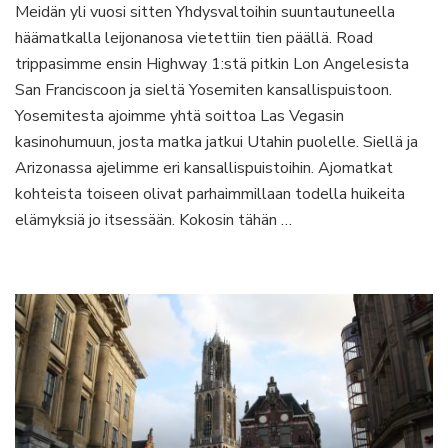
Meidän yli vuosi sitten Yhdysvaltoihin suuntautuneella
road
häämatkalla leijonanosa vietettiin tien päällä. Road
tripin
kauneimmat
trippasimme ensin Highway 1:stä pitkin Lon Angelesista
tiet
San Franciscoon ja sieltä Yosemiten kansallispuistoon.
Yosemitesta ajoimme yhtä soittoa Las Vegasin
kasinohumuun, josta matka jatkui Utahin puolelle. Siellä ja
Arizonassa ajelimme eri kansallispuistoihin. Ajomatkat
kohteista toiseen olivat parhaimmillaan todella huikeita
elämyksiä jo itsessään. Kokosin tähän …