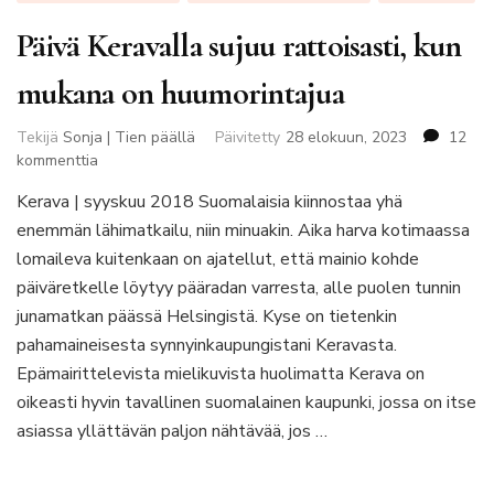
Päivä Keravalla sujuu rattoisasti, kun
mukana on huumorintajua
Tekijä
Sonja | Tien päällä
Päivitetty
28 elokuun, 2023
12
artikkeliin
kommenttia
Päivä
Kerava | syyskuu 2018 Suomalaisia kiinnostaa yhä
Keravalla
enemmän lähimatkailu, niin minuakin. Aika harva kotimaassa
sujuu
rattoisasti,
lomaileva kuitenkaan on ajatellut, että mainio kohde
kun
päiväretkelle löytyy pääradan varresta, alle puolen tunnin
mukana
junamatkan päässä Helsingistä. Kyse on tietenkin
on
pahamaineisesta synnyinkaupungistani Keravasta.
huumorintajua
Epämairittelevista mielikuvista huolimatta Kerava on
oikeasti hyvin tavallinen suomalainen kaupunki, jossa on itse
asiassa yllättävän paljon nähtävää, jos …