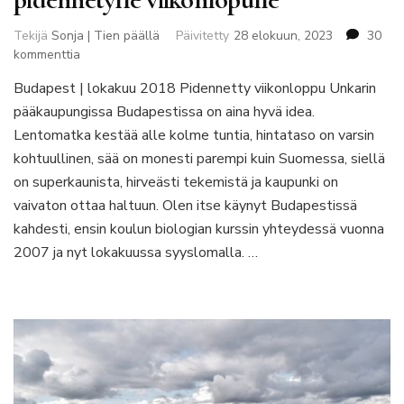
Tekijä
Sonja | Tien päällä
Päivitetty
28 elokuun, 2023
30
artikkeliin
kommenttia
Budapest
Budapest | lokakuu 2018 Pidennetty viikonloppu Unkarin
on
pääkaupungissa Budapestissa on aina hyvä idea.
täydellinen
matkakohde
Lentomatka kestää alle kolme tuntia, hintataso on varsin
pidennetylle
kohtuullinen, sää on monesti parempi kuin Suomessa, siellä
viikonlopulle
on superkaunista, hirveästi tekemistä ja kaupunki on
vaivaton ottaa haltuun. Olen itse käynyt Budapestissä
kahdesti, ensin koulun biologian kurssin yhteydessä vuonna
2007 ja nyt lokakuussa syyslomalla. …