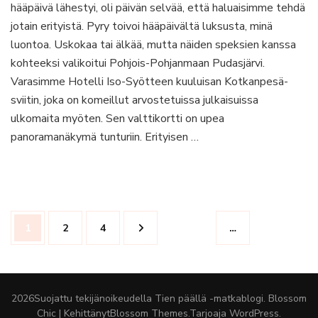
hääpäivä lähestyi, oli päivän selvää, että haluaisimme tehdä
Iso-
Syötteen
jotain erityistä. Pyry toivoi hääpäivältä luksusta, minä
Kotkanpesä-
luontoa. Uskokaa tai älkää, mutta näiden speksien kanssa
sviitissä
kohteeksi valikoitui Pohjois-Pohjanmaan Pudasjärvi.
Varasimme Hotelli Iso-Syötteen kuuluisan Kotkanpesä-
sviitin, joka on komeillut arvostetuissa julkaisuissa
ulkomaita myöten. Sen valttikortti on upea
panoramanäkymä tunturiin. Erityisen …
Artikkelien
Sivu
Sivu
Sivu
1
2
4
…
sivutus
2026Suojattu tekijänoikeudella
Tien päällä -matkablogi
.
Blossom
Chic | Kehittänyt
Blossom Themes
.Tarjoaja
WordPress
.