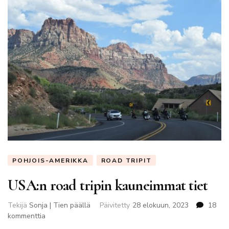
POHJOIS-AMERIKKA
ROAD TRIPIT
USA:n road tripin kauneimmat tiet
Tekijä
Sonja | Tien päällä
Päivitetty
28 elokuun, 2023
18
artikkeliin
kommenttia
USA:n