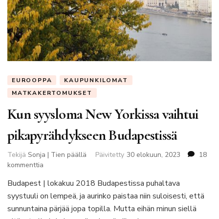
EUROOPPA
KAUPUNKILOMAT
MATKAKERTOMUKSET
Kun syysloma New Yorkissa vaihtui
pikapyrähdykseen Budapestissä
Tekijä
Sonja | Tien päällä
Päivitetty
30 elokuun, 2023
18
artikkeliin
kommenttia
Kun
Budapest | lokakuu 2018 Budapestissa puhaltava
syysloma
syystuuli on lempeä, ja aurinko paistaa niin suloisesti, että
New
Yorkissa
sunnuntaina pärjää jopa topilla. Mutta eihän minun siellä
vaihtui