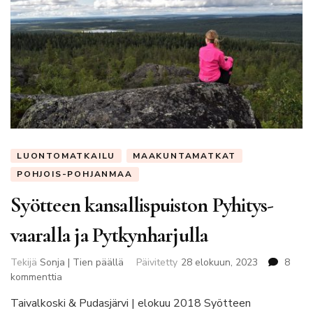
LUONTOMATKAILU
MAAKUNTAMATKAT
POHJOIS-POHJANMAA
Syötteen kansallispuiston Pyhitys-
vaaralla ja Pytkynharjulla
Tekijä
Sonja | Tien päällä
Päivitetty
28 elokuun, 2023
8
artikkeliin
kommenttia
Syötteen
Taivalkoski & Pudasjärvi | elokuu 2018 Syötteen
kansallispuiston