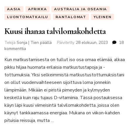
AASIA
AFRIKKA
AUSTRALIA JA OSEANIA
LUONTOMATKAILU
RANTALOMAT
YLEINEN
Kuusi ihanaa talvilomakohdetta
Tekijä
Sonja | Tien päällä
Päivitetty
28 elokuun, 2023
18
artikkeliin
kommenttia
Kuusi
Kun matkustamisesta on tullut iso osa omaa elämää, alkaa
ihanaa
pikku hiljaa huomata erilaisia matkustustapoja ja -
talvilomakohdetta
tottumuksia. Yksi selkeimmistä matkustustottumuksistani
on ollut vuodenvaihteeseen sijoittuva loma jonnekin
lämpimään. Mikään ei piristä pimeyden ja kylmyyden
keskellä kuin raju tujaus D-vitamiinia. Tässä postauksessa
käyn läpi kuusi viimeisintä talvilomakohdetta, joissa olen
käynyt tankkaamassa energiaa. Mukana on viikon-kahden
pituisia reissuja, mutta …