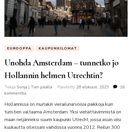
EUROOPPA
KAUPUNKILOMAT
Unohda Amsterdam – tunnetko jo
Hollannin helmen Utrechtin?
Tekijä
Sonja | Tien päällä
Päivitetty
28 elokuun, 2023
16
artikkeliin
kommenttia
Unohda
Hollannissa on muitakin vierailunarvoisia paikkoja kuin
Amsterdam
turistien valtaama Amsterdam. Yksi viehättävimmistä on
–
tunnetko
maan neljänneksi suurin kaupunki Utrecht, jossa asuin viisi
jo
kuukautta ollessani vaihdossa vuonna 2012. Reilun 300
Hollannin