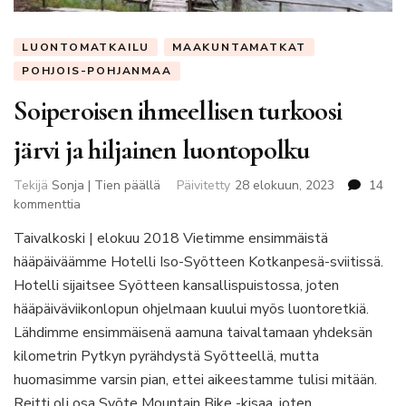
LUONTOMATKAILU
MAAKUNTAMATKAT
POHJOIS-POHJANMAA
Soiperoisen ihmeellisen turkoosi
järvi ja hiljainen luontopolku
Tekijä
Sonja | Tien päällä
Päivitetty
28 elokuun, 2023
14
artikkeliin
kommenttia
Soiperoisen
Taivalkoski | elokuu 2018 Vietimme ensimmäistä
ihmeellisen
hääpäiväämme Hotelli Iso-Syötteen Kotkanpesä-sviitissä.
turkoosi
järvi
Hotelli sijaitsee Syötteen kansallispuistossa, joten
ja
hääpäiväviikonlopun ohjelmaan kuului myös luontoretkiä.
hiljainen
Lähdimme ensimmäisenä aamuna taivaltamaan yhdeksän
luontopolku
kilometrin Pytkyn pyrähdystä Syötteellä, mutta
huomasimme varsin pian, ettei aikeestamme tulisi mitään.
Reitti oli osa Syöte Mountain Bike -kisaa, joten