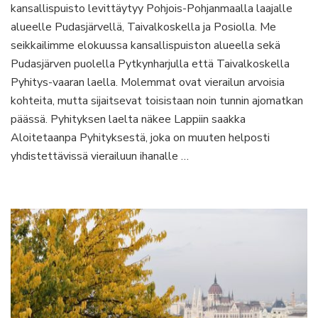
kansallispuisto levittäytyy Pohjois-Pohjanmaalla laajalle
Pyhitys-
vaaralla
alueelle Pudasjärvellä, Taivalkoskella ja Posiolla. Me
ja
seikkailimme elokuussa kansallispuiston alueella sekä
Pytkynharjulla
Pudasjärven puolella Pytkynharjulla että Taivalkoskella
Pyhitys-vaaran laella. Molemmat ovat vierailun arvoisia
kohteita, mutta sijaitsevat toisistaan noin tunnin ajomatkan
päässä. Pyhityksen laelta näkee Lappiin saakka
Aloitetaanpa Pyhityksestä, joka on muuten helposti
yhdistettävissä vierailuun ihanalle …