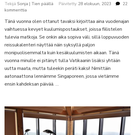
Tekijä
Sonja | Tien päällä
Päivitetty
28 elokuun, 2023
22
artikkeliin
kommenttia
Loppuvuodesta
Tänä vuonna olen ottanut tavaksi kirjoittaa aina vuodenajan
tuleekin
vaihtuessa kevyet kuulumispostaukset, joissa fiilistelen
huikea
matkakausi
tulevia matkoja. Se onkin aika sopiva väli, sillä loppuvuoden
–
reissukalenteri näyttää näin syksyllä paljon
syysterkut
monipuolisemmalta kuin kesäkuulumisten aikaan. Tänä
täältä!
vuonna minulle ei pitänyt tulla Vatikaanin lisäksi yhtään
uutta maata, mutta tuleekin peräti kaksi! Nimittäin
aatonaattona lennämme Singaporeen, jossa vietämme
ensin kahdeksan päivää. …