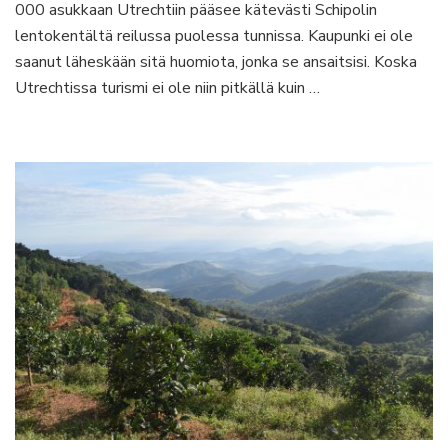
000 asukkaan Utrechtiin pääsee kätevästi Schipolin
helmen
lentokentältä reilussa puolessa tunnissa. Kaupunki ei ole
Utrechtin?
saanut läheskään sitä huomiota, jonka se ansaitsisi. Koska
Utrechtissa turismi ei ole niin pitkällä kuin …