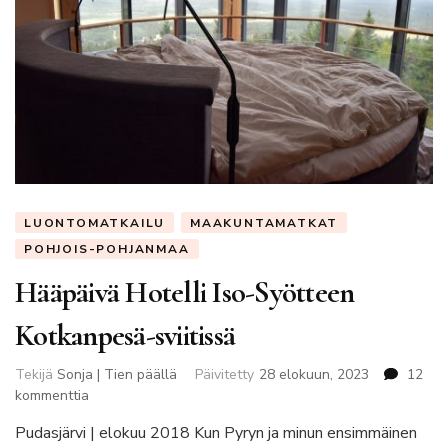
LUONTOMATKAILU
MAAKUNTAMATKAT
POHJOIS-POHJANMAA
Hääpäivä Hotelli Iso-Syötteen
Kotkanpesä-sviitissä
Tekijä
Sonja | Tien päällä
Päivitetty
28 elokuun, 2023
12
artikkeliin
kommenttia
Hääpäivä
Pudasjärvi | elokuu 2018 Kun Pyryn ja minun ensimmäinen
Hotelli