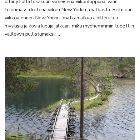
pitänyt olla lokakuun viimeisenä viikonloppuna, vaan
pikapyrähdykseen
toipumassa kotona viikon New Yorkin -matkasta. Reilu pari
Budapestissä
viikkoa ennen New Yorkin -matkan alkua äidilleni tuli
mystisiä ja kovia kipuja jalkaan, mikä myöhemmmin todettiin
välilevyn pullistumaksi. …