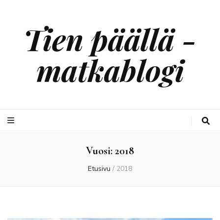
Tien päällä -
matkablogi
Vuosi:
2018
Etusivu
/
2018