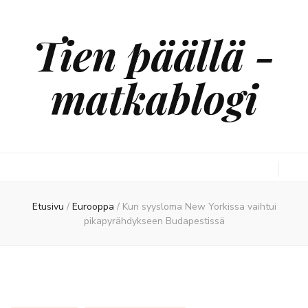
Tien päällä -
matkablogi
Etusivu
/
Eurooppa
/
Kun syysloma New Yorkissa vaihtui
pikapyrähdykseen Budapestissä