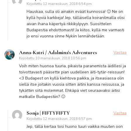
Kirjoitettu
12 marraskuun, 2018 6:54 pm
Hauskaa, sulla oli ainakin eväät kunnossa! 🙂 Ne on
kyllä hyviä karkkeja! Jep, tälläisella koiranilmalla olisi
aivan ihana käpertyä rikkikylpyyn. Suosittelen
Budapestia ehdottomasti! Ja kiitos, kyllä me varmasti
jo ensi vuonna sinne Nykiin lennähdetään.
Anna-Katri / Adalmina's Adventures
Vastaa
Kirjoitettu
10 marraskuun, 2018 10:56 pm
Voih miten huonoa tuuria, pikaista paranemista äidillesi ja
toivottavasti pääsette pian uudelleen äiti-tytär-reissuun!
<3 Budapest on kyllä kiehtova paikka, ja itseasiassa olin
siellä itse joitakin vuosia sitten äitini kanssa reissussa, ja
tykättiin siitä molemmat. Ehkäpä viet seuraavaksi äitisi
matkalle Budapestiin? 🙂
Sonja | FIFTYFIFTY
Vastaa
Kirjoitettu
12 marraskuun, 2018 6:57 pm
Jep, tällä kertaa tosi huono tuuri vaikka muuten oon