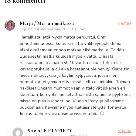
18 kommentti
Merja / Merjan matkassa
Vastaa
Kirjoitettu
4 marraskuun, 2018 1:43 pm
Harmillista, että Nykin matka peruuntui. Onni
onnettomuudessa kuitenkin, että välilevynpullistuma
alkoi oireilemaan ennen matkaa eikä matkalla. Teidän
Budapestin matka kuulosti myös kivalta. Omasta
reissusta on jo ainakin yli 10 vuotta aikaa. Tehtiin se
kaveriporukalla ja oli aika kosteanpuoleinen 🙂 Kierreltiin
myös nähtävyyksiä ja käytiin kylpylässä, jossa meni
hermot kun ei ymmärretty missä siellä oli mitäkin. Tuiman
näköiset Unkarin mummot vaan viittelöivät jokainen eri
suuntaan, kun yritimme selvittää mistä saamme pyyhkeet,
missä on pukuhuoneet jne. Vihdoin löytyi ja pääsimme
pulikoimaan. Kävimme myös illallaisristeilyllä Tonavalla.
Joskus tuonne voisi uusintareissun tehdä 🙂
Sonja | FIFTYFIFTY
Vastaa