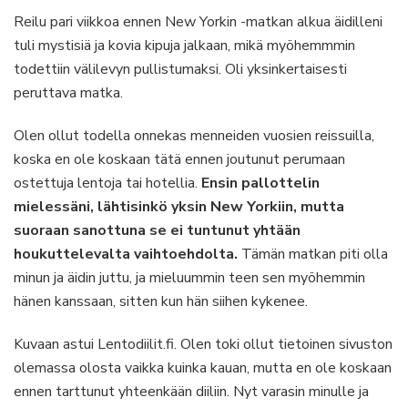
Reilu pari viikkoa ennen New Yorkin -matkan alkua äidilleni
tuli mystisiä ja kovia kipuja jalkaan, mikä myöhemmmin
todettiin välilevyn pullistumaksi. Oli yksinkertaisesti
peruttava matka.
Olen ollut todella onnekas menneiden vuosien reissuilla,
koska en ole koskaan tätä ennen joutunut perumaan
ostettuja lentoja tai hotellia.
Ensin pallottelin
mielessäni, lähtisinkö yksin New Yorkiin, mutta
suoraan sanottuna se ei tuntunut yhtään
houkuttelevalta vaihtoehdolta.
Tämän matkan piti olla
minun ja äidin juttu, ja mieluummin teen sen myöhemmin
hänen kanssaan, sitten kun hän siihen kykenee.
Kuvaan astui Lentodiilit.fi. Olen toki ollut tietoinen sivuston
olemassa olosta vaikka kuinka kauan, mutta en ole koskaan
ennen tarttunut yhteenkään diiliin. Nyt varasin minulle ja