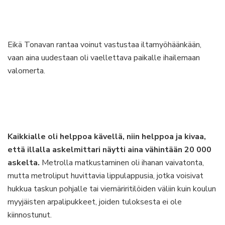
Eikä Tonavan rantaa voinut vastustaa iltamyöhäänkään,
vaan aina uudestaan oli vaellettava paikalle ihailemaan
valomerta.
Kaikkialle oli helppoa kävellä, niin helppoa ja kivaa,
että illalla askelmittari näytti aina vähintään 20 000
askelta.
Metrolla matkustaminen oli ihanan vaivatonta,
mutta metroliput huvittavia lippulappusia, jotka voisivat
hukkua taskun pohjalle tai viemäriritilöiden väliin kuin koulun
myyjäisten arpalipukkeet, joiden tuloksesta ei ole
kiinnostunut.