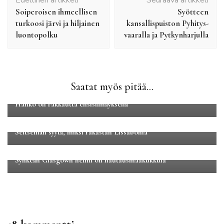
Edellinen artikkeli
Seuraava artikkeli
selaus
Soiperoisen ihmeellisen
Syötteen
turkoosi järvi ja hiljainen
kansallispuiston Pyhitys-
luontopolku
vaaralla ja Pytkynharjulla
Kaupunkilomat
Maakuntamatkat
Matkakertomukset
Saatat myös pitää...
Uusimaa
Hanko oli rakkautta ensisilmäyksellä
1-2 viikon irtiotot
Eurooppa
Seitsemän syytä, miksi rakastan Lissabonia
Eurooppa
Minilomat
Synkeän Glasgown helmi on hautausmaakukkula