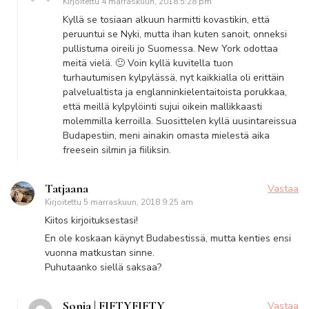
Kirjoitettu
4 marraskuun, 2018 5:28 pm
Kyllä se tosiaan alkuun harmitti kovastikin, että
peruuntui se Nyki, mutta ihan kuten sanoit, onneksi
pullistuma oireili jo Suomessa. New York odottaa
meitä vielä. 🙂 Voin kyllä kuvitella tuon
turhautumisen kylpylässä, nyt kaikkialla oli erittäin
palvelualtista ja englanninkielentaitoista porukkaa,
että meillä kylpylöinti sujui oikein mallikkaasti
molemmilla kerroilla. Suosittelen kyllä uusintareissua
Budapestiin, meni ainakin omasta mielestä aika
freesein silmin ja fiiliksin.
Tatjaana
Vastaa
Kirjoitettu
5 marraskuun, 2018 9:25 am
Kiitos kirjoituksestasi!
En ole koskaan käynyt Budabestissä, mutta kenties ensi
vuonna matkustan sinne.
Puhutaanko siellä saksaa?
Sonja | FIFTYFIFTY
Vastaa