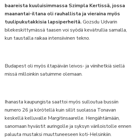
baareista kuuluisimmassa Szimpla Kertissä, jossa
maanantai-iltana oli rauhallista ja vieraina myös
tuulipukutakkisia lapsiperheitä.
Gozsdu Udvarin
bilekeskittymässä taasen voi syödä kevätrullia samalla,
kun taustalla raikaa intensiivinen tekno.
Budapest oli myös iltapäivän leivos- ja viinihetkiä siellä
missä milloinkin satuimme olemaan.
Ihanasta kaupungista saattoi myös sulloutua bussiin
numero 26 ja körötellä kuin sillit suolassa Tonavan
keskellä kelluvalle Margitinsaarelle. Hengähtämään,
sanomaan hyvästit auringolle ja syksyn väriloistolle ennen
paluuta mustaksi muuttuneeseen koti-Helsinkiin.