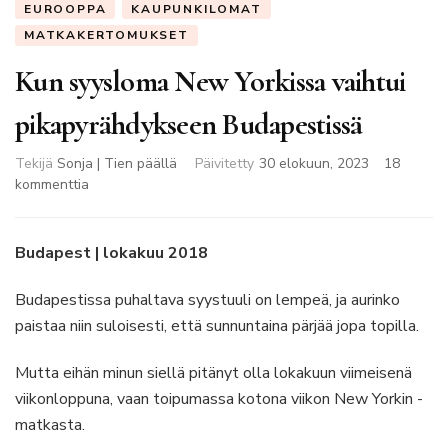
EUROOPPA
KAUPUNKILOMAT
MATKAKERTOMUKSET
Kun syysloma New Yorkissa vaihtui
pikapyrähdykseen Budapestissä
Tekijä
Sonja | Tien päällä
Päivitetty
30 elokuun, 2023
18
artikkeliin
kommenttia
Kun
syysloma
New
Budapest | lokakuu 2018
Yorkissa
vaihtui
Budapestissa puhaltava syystuuli on lempeä, ja aurinko
pikapyrähdykseen
paistaa niin suloisesti, että sunnuntaina pärjää jopa topilla.
Budapestissä
Mutta eihän minun siellä pitänyt olla lokakuun viimeisenä
viikonloppuna, vaan toipumassa kotona viikon New Yorkin -
matkasta.