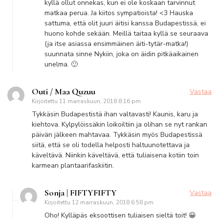
kyllä ollut onnekas, kun ei ole koskaan tarvinnut
matkaa perua. Ja kiitos sympatioista! <3 Hauska
sattuma, että olit juuri äitisi kanssa Budapestissä, ei
huono kohde sekään. Meillä taitaa kyllä se seuraava
(ja itse asiassa ensimmäinen äiti-tytär-matka!)
suunnata sinne Nykiin, joka on äidin pitkäaikainen
unelma. 🙂
Outi / Maa Quzuu
Vastaa
Kirjoitettu
11 marraskuun, 2018 8:16 pm
Tykkäsin Budapestistä ihan valtavasti! Kaunis, karu ja
kiehtova. Kylpylöissäkin loikoiltiin ja olihan se nyt rankan
päivän jälkeen mahtavaa. Tykkäsin myös Budapestissä
siitä, että se oli todella helposti haltuunotettava ja
käveltävä. Niinkin käveltävä, että tuliaisena kotiin toin
karmean plantaarifaskiitin.
Sonja | FIFTYFIFTY
Vastaa
Kirjoitettu
12 marraskuun, 2018 6:58 pm
Oho! Kylläpäs eksoottisen tuliaisen sieltä toit! 😀