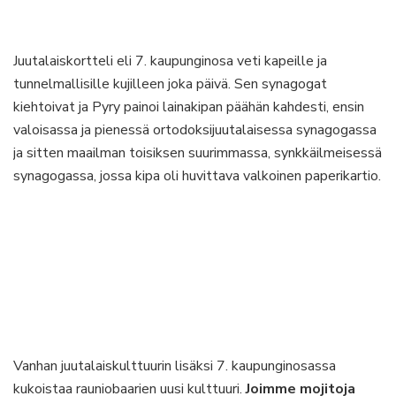
Juutalaiskortteli eli 7. kaupunginosa veti kapeille ja
tunnelmallisille kujilleen joka päivä. Sen synagogat
kiehtoivat ja Pyry painoi lainakipan päähän kahdesti, ensin
valoisassa ja pienessä ortodoksijuutalaisessa synagogassa
ja sitten maailman toisiksen suurimmassa, synkkäilmeisessä
synagogassa, jossa kipa oli huvittava valkoinen paperikartio.
Vanhan juutalaiskulttuurin lisäksi 7. kaupunginosassa
kukoistaa rauniobaarien uusi kulttuuri.
Joimme mojitoja