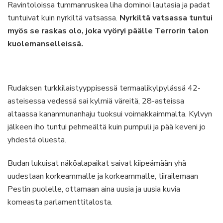
Ravintoloissa tummanruskea liha dominoi lautasia ja padat
tuntuivat kuin nyrkiltä vatsassa.
Nyrkiltä vatsassa tuntui
myös se raskas olo, joka vyöryi päälle Terrorin talon
kuolemanselleissä.
Rudaksen turkkilaistyyppisessä termaalikylpylässä 42-
asteisessa vedessä sai kylmiä väreitä, 28-asteissa
altaassa kananmunanhaju tuoksui voimakkaimmalta. Kylvyn
jälkeen iho tuntui pehmeältä kuin pumpuli ja pää keveni jo
yhdestä oluesta.
Budan lukuisat näköalapaikat saivat kiipeämään yhä
uudestaan korkeammalle ja korkeammalle, tiirailemaan
Pestin puolelle, ottamaan aina uusia ja uusia kuvia
komeasta parlamenttitalosta.