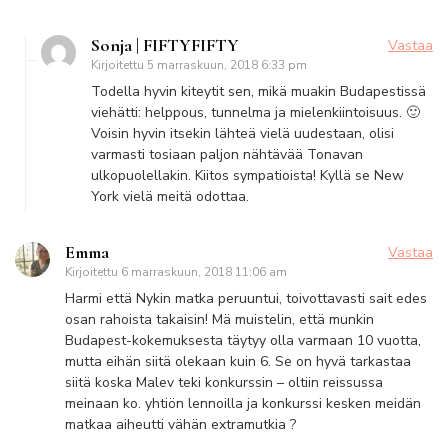
Sonja | FIFTYFIFTY
Vastaa
Kirjoitettu
5 marraskuun, 2018 6:33 pm
Todella hyvin kiteytit sen, mikä muakin Budapestissä
viehätti: helppous, tunnelma ja mielenkiintoisuus. 🙂
Voisin hyvin itsekin lähteä vielä uudestaan, olisi
varmasti tosiaan paljon nähtävää Tonavan
ulkopuolellakin. Kiitos sympatioista! Kyllä se New
York vielä meitä odottaa.
Emma
Vastaa
Kirjoitettu
6 marraskuun, 2018 11:06 am
Harmi että Nykin matka peruuntui, toivottavasti sait edes
osan rahoista takaisin! Mä muistelin, että munkin
Budapest-kokemuksesta täytyy olla varmaan 10 vuotta,
mutta eihän siitä olekaan kuin 6. Se on hyvä tarkastaa
siitä koska Malev teki konkurssin – oltiin reissussa
meinaan ko. yhtiön lennoilla ja konkurssi kesken meidän
matkaa aiheutti vähän extramutkia ?