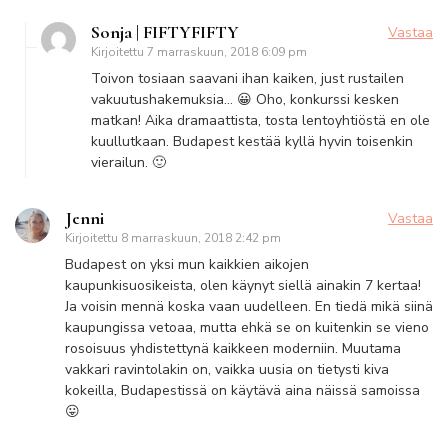
Sonja | FIFTYFIFTY
Vastaa
Kirjoitettu
7 marraskuun, 2018 6:09 pm
Toivon tosiaan saavani ihan kaiken, just rustailen
vakuutushakemuksia… 😀 Oho, konkurssi kesken
matkan! Aika dramaattista, tosta lentoyhtiöstä en ole
kuullutkaan. Budapest kestää kyllä hyvin toisenkin
vierailun. 🙂
Jenni
Vastaa
Kirjoitettu
8 marraskuun, 2018 2:42 pm
Budapest on yksi mun kaikkien aikojen
kaupunkisuosikeista, olen käynyt siellä ainakin 7 kertaa!
Ja voisin mennä koska vaan uudelleen. En tiedä mikä siinä
kaupungissa vetoaa, mutta ehkä se on kuitenkin se vieno
rosoisuus yhdistettynä kaikkeen moderniin. Muutama
vakkari ravintolakin on, vaikka uusia on tietysti kiva
kokeilla, Budapestissä on käytävä aina näissä samoissa
😛