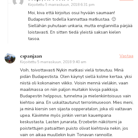
Kirjoitettu
5 marraskuun, 2018 6:31 pm
Moi, kiva että kirjoitus osui hyvään saumaan!
Budapestiin todella kannattaa matkustaa. 🙂
Siellähän puhutaan unkaria, mutta englannilla pärjää
loistavasti. En sitten tiedä yleistä saksan kielen
tasoa.
espanjaan
Vastaa
Kirjoitettu
5 marraskuun, 2018 9:40 am
Voih, toivottavasti Nykin matkasi vielä toteutuu. Minä
pidän Budapestista. Olen käynyt siellä kolme kertaa, yksi
niistä oli kokonainen viikko. Voisin mennä vieläkin, vaan
maailmassa on niin paljon muitakin kivoja paikkoja.
Budapestin helppous, tunnelma ja mielenkiintoisuus vain
kiehtoo aina. En uskaltautunut terrorimuseoon. Mies meni,
ja minä kiersin sen sijasta oopperatalon, joka oli valtavan
upea. Kävimme myös jonkin verran kauempana
keskustasta. Lasten junarata, Erzebetin näkötorni ja
poistettujen patsaitten puisto olivat kiehtovia nekin, jos
vain on aikaa muullekin kuin Tonavan rannoille.