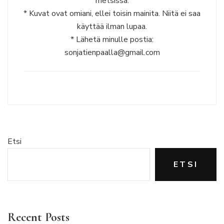
metsissä.
* Kuvat ovat omiani, ellei toisin mainita. Niitä ei saa
käyttää ilman lupaa.
* Lähetä minulle postia:
sonjatienpaalla@gmail.com
Etsi
ETSI
Recent Posts