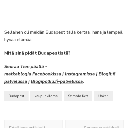
Sellainen oli meidän Budapest tällä kertaa, ihana ja lempeä,
hyvää elämää.
Mitä sinä pidät Budapestistä?
Seuraa Tien päällä -
matkablogia
Facebookissa
|
Instagramissa
|
Blogit.fi-
palvelussa
|
Blogipolku.fi-palvelussa
.
Budapest
kaupunkiloma
Szimpla Kert
Unkari
Artikkelien