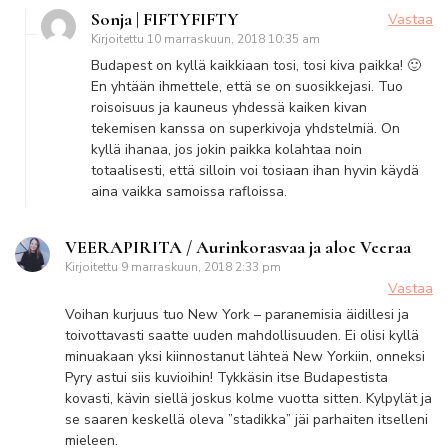
Sonja | FIFTYFIFTY
Vastaa
Kirjoitettu
10 marraskuun, 2018 10:35 am
Budapest on kyllä kaikkiaan tosi, tosi kiva paikka! 🙂
En yhtään ihmettele, että se on suosikkejasi. Tuo
roisoisuus ja kauneus yhdessä kaiken kivan
tekemisen kanssa on superkivoja yhdstelmiä. On
kyllä ihanaa, jos jokin paikka kolahtaa noin
totaalisesti, että silloin voi tosiaan ihan hyvin käydä
aina vaikka samoissa rafloissa.
VEERAPIRITA / Aurinkorasvaa ja aloe Veeraa
Kirjoitettu
9 marraskuun, 2018 2:33 pm
Vastaa
Voihan kurjuus tuo New York – paranemisia äidillesi ja
toivottavasti saatte uuden mahdollisuuden. Ei olisi kyllä
minuakaan yksi kiinnostanut lähteä New Yorkiin, onneksi
Pyry astui siis kuvioihin! Tykkäsin itse Budapestista
kovasti, kävin siellä joskus kolme vuotta sitten. Kylpylät ja
se saaren keskellä oleva ”stadikka” jäi parhaiten itselleni
mieleen.