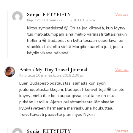
Sonja | FIFTYFIFTY
Vastaa
Kirjoitettu
10 marraskuun, 2018 10:37 am
Kiitos sympatioista! 🙂 On se joo kätevää, kun löytyy
tuo matkakumppani aina melko varmasti tällaisinakin
hetkinä 😀 Budapest on kyllä tosiaan superkiva, toi
stadikka taisi olla siellä Margitinsaarella just, jossa
käytiin vikana päivänä!
Anita / My Tiny Travel Journal
Vastaa
Kirjoitettu
10 marraskuun, 2018 2:30 pm
Luen Budapest-postaustasi samalla kun syön
joulunodotuskarkkejani, Budapest-konvehteja 😀 En ole
käynyt vielä itse ko. kaupungissa, mutta se on ollut
pitkään listoilla. Ajatus pulahtamisesta lämpimään
kylpyläveteen harmaana marraskuuna houkuttaa.
Toivottavasti pääsette pian myös Nykiin!
Sonja | FIFTYFIFTY
Vastaa