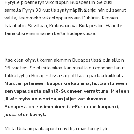
Pyrylle pidennetyn viikonlopun Budapestiin. Se olisi
samalla Pyryn 30-vuotis syntymäpäivälahja: hän oli saanut
valita, teemmekö viikonloppureissun Dubliniin, Kiovaan,
Istanbuliin, Sevillaan, Krakovaan vai Budapestiin. Hänelle
tämä olisi ensimmäinen kerta Budapestissä.
Itse olen käynyt kerran aiemmin Budapestissä, olin silloin
16-vuotias. Se oli sitä aikaa, kun minulla oli epäonnistunut
tukkatyyli ja Budapestissä sai polttaa tupakkaa kaikkialla.
Muistan pitäneeni kaupunkia kauniina, hullaantuneeni
sen vapaudesta sääntö-Suomeen verrattuna. Mieleen
jäivät myös neuvostoajan jäljet katukuvassa –
Budapest on ensimmäinen itä-Euroopan kaupunki,
jossa olen käynyt.
Miltä Unkarin pääkaupunki näytti ja maistui nyt yli