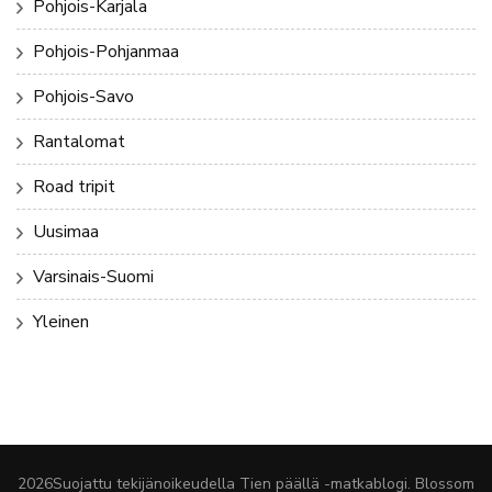
Pohjois-Karjala
Pohjois-Pohjanmaa
Pohjois-Savo
Rantalomat
Road tripit
Uusimaa
Varsinais-Suomi
Yleinen
2026Suojattu tekijänoikeudella
Tien päällä -matkablogi
.
Blossom