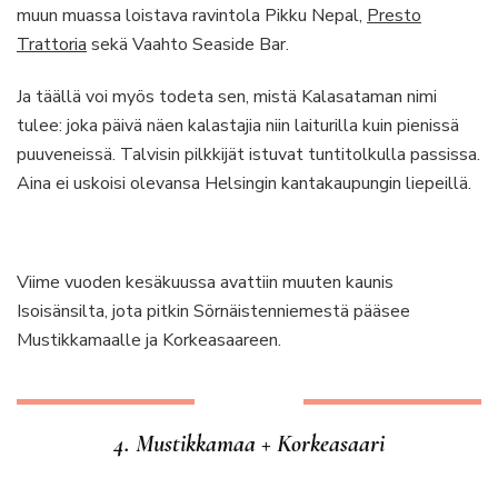
muun muassa loistava ravintola Pikku Nepal,
Presto
Trattoria
sekä Vaahto Seaside Bar.
Ja täällä voi myös todeta sen, mistä Kalasataman nimi
tulee: joka päivä näen kalastajia niin laiturilla kuin pienissä
puuveneissä. Talvisin pilkkijät istuvat tuntitolkulla passissa.
Aina ei uskoisi olevansa Helsingin kantakaupungin liepeillä.
Viime vuoden kesäkuussa avattiin muuten kaunis
Isoisänsilta, jota pitkin Sörnäistenniemestä pääsee
Mustikkamaalle ja Korkeasaareen.
4. Mustikkamaa + Korkeasaari