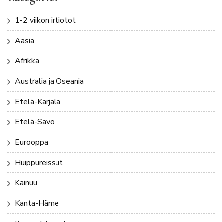
1-2 viikon irtiotot
Aasia
Afrikka
Australia ja Oseania
Etelä-Karjala
Etelä-Savo
Eurooppa
Huippureissut
Kainuu
Kanta-Häme