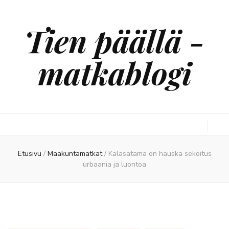
Tien päällä -
matkablogi
Etusivu
/
Maakuntamatkat
/
Kalasatama on hauska sekoitus
urbaania ja luontoa