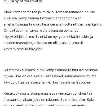
muuta hylättyä tavaraa.
Moni varmaan tietää jo, mitä joutomaan rannassa on. No
kuuluisa
Sompasauna
tietenkin. Pienen porukan
anarkistisaunasta ovat tänä kesänä kuulleet varmaan kaikki.
On tietysti mahtavaa, että sauna on löytänyt
löylyttelijänsä, mutta niitä on nykyään ehkä liikaakin, ja
suurien massojen joukossa on ollut asiattomasti
käyttäytyneitä kävijöitä.
Suurimmaksi osaksi olen Sompasaunasta kuullut pelkkää
hyvää. Itse en ole siellä vielä käynyt saunomassa, mutta
täytyy ottaa se asiaksi ennen kuin sauna on historiaa.
Kesäkuukausina Sompasaunassa vierailun voi yhdistää
Ihanaan kahvilaan
, joka on rakennettu merikonttiin. Sekin
joutuu lopulta väistymään asuinrakennusten myötä.