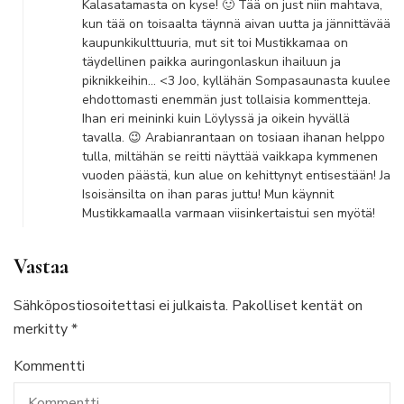
Kalasatamasta on kyse! 🙂 Tää on just niin mahtava,
kun tää on toisaalta täynnä aivan uutta ja jännittävää
kaupunkikulttuuria, mut sit toi Mustikkamaa on
täydellinen paikka auringonlaskun ihailuun ja
piknikkeihin… <3 Joo, kyllähän Sompasaunasta kuulee
ehdottomasti enemmän just tollaisia kommentteja.
Ihan eri meininki kuin Löylyssä ja oikein hyvällä
tavalla. 😉 Arabianrantaan on tosiaan ihanan helppo
tulla, miltähän se reitti näyttää vaikkapa kymmenen
vuoden päästä, kun alue on kehittynyt entisestään! Ja
Isoisänsilta on ihan paras juttu! Mun käynnit
Mustikkamaalla varmaan viisinkertaistui sen myötä!
Vastaa
Sähköpostiosoitettasi ei julkaista.
Pakolliset kentät on
merkitty
*
Kommentti