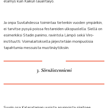
elämys kuin Kaikun lauantaiyö.
Ja onpa Suvilahdessa toimintaa tietenkin vuoden ympärikin,
ei tarvitse pysyä poissa festareiden ulkopuolella. Siellä on
esimerkiksi Stadin panimo, ravintola Lämpö sekä Viro-
instituutti. Voimalaitoksella järjestetään monipuolisia
tapahtumia messuista muotinäytöksiin.
3. Sörnäistenniemi
Suurin osa Kalasataman uusista asunnoista sijaitsee