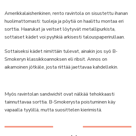
Amerikkalaishenkinen, rento ravintola on sisustettu ihanan
huolimattomasti: tuoleja ja pöytiä on haalittu montaa eri
sorttia. Haarukat ja veitset löytyvät metallipurkista,
sottaiset kädet voi pyyhkiä arkisesti talouspaperirullaan.
Sottaiseksi kädet nimittäin tulevat, ainakin jos syö B-
Smokeryn klassikkoannoksen eli ribsit. Annos on
aikamoinen jötkäle, josta riittää jaettavaa kahdellekin.
Myös ravintolan sandwichit ovat nälkää tehokkaasti
tainnuttavaa sorttia. B-Smokerysta poistuminen käy
vapaalla tyylillä, mutta suosittelen kierimistä.