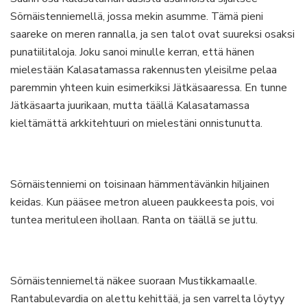
Sörnäistenniemellä, jossa mekin asumme. Tämä pieni
saareke on meren rannalla, ja sen talot ovat suureksi osaksi
punatiilitaloja. Joku sanoi minulle kerran, että hänen
mielestään Kalasatamassa rakennusten yleisilme pelaa
paremmin yhteen kuin esimerkiksi Jätkäsaaressa. En tunne
Jätkäsaarta juurikaan, mutta täällä Kalasatamassa
kieltämättä arkkitehtuuri on mielestäni onnistunutta.
Sörnäistenniemi on toisinaan hämmentävänkin hiljainen
keidas. Kun pääsee metron alueen paukkeesta pois, voi
tuntea merituleen ihollaan. Ranta on täällä se juttu.
Sörnäistenniemeltä näkee suoraan Mustikkamaalle.
Rantabulevardia on alettu kehittää, ja sen varrelta löytyy