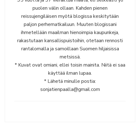
35 vuotta ja 37 vierailtua maata, eli selkeästi yli
puolen välin ollaan. Kahden pienen
reissujengiläisen myötä blogissa keskitytään
paljon perhematkailuun. Muuten blogissani
ihmetellään maailman hienoimpia kaupunkeja,
rakastutaan kansallispuistoihin, otetaan rennosti
rantalomalla ja samoillaan Suomen hiljaisissa
metsissä.
* Kuvat ovat omiani, ellei toisin mainita. Niitä ei saa
käyttää ilman lupaa.
* Lähetä minulle postia:
sonjatienpaalla@gmail.com