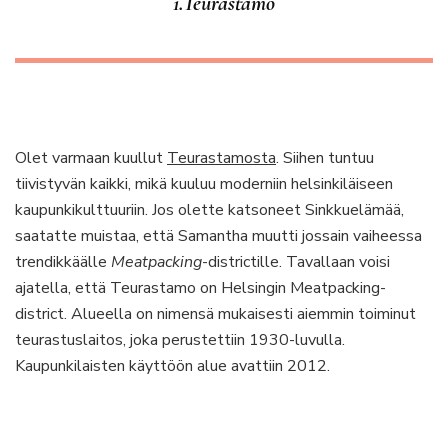
1.Teurastamo
Olet varmaan kuullut
Teurastamosta
. Siihen tuntuu
tiivistyvän kaikki, mikä kuuluu moderniin helsinkiläiseen
kaupunkikulttuuriin. Jos olette katsoneet Sinkkuelämää,
saatatte muistaa, että Samantha muutti jossain vaiheessa
trendikkäälle
Meatpacking
-districtille. Tavallaan voisi
ajatella, että Teurastamo on Helsingin Meatpacking-
district. Alueella on nimensä mukaisesti aiemmin toiminut
teurastuslaitos, joka perustettiin 1930-luvulla.
Kaupunkilaisten käyttöön alue avattiin 2012.