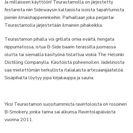
Ja millaiseen käyttöön! Teurastamolla on järjestetty
festareita niin Sidewaysin kaltaisista isoista tapahtumista
pieniin ilmaishappeninkeihin. Parhaillaan joka perjantai
Teurastamolla järjestetään ilmainen pihakeikka.
Teurastamon pihalla voi grillata omia eväitä, hengata
riippumatossa, istua B-Side baarin terassilla juomassa
olutta tai siemailla käsityönä tislattua viskiä The Helsinki
Distilling Companylla. Käsitöistä puheenollen, Jädelinosta
saa mielettömän herkullista italialaista artesaanijäätelöä.
Sisäpihalta löytyy jopa kirjakauppa ja sauna.
Yksi Teurastamon suosituimmista ravintoloista on rosoinen
B-Smokery, jonka tarina sai alkunsa Ravintolapäivästä
vuonna 2011.