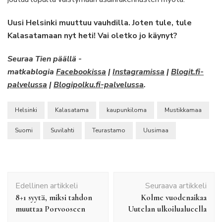
Uusi Helsinki muuttuu vauhdilla. Joten tule, tule
Kalasatamaan nyt heti! Vai oletko jo käynyt?
Seuraa Tien päällä -
matkablogia
Facebookissa
|
Instagramissa
|
Blogit.fi-
palvelussa
|
Blogipolku.fi-palvelussa
.
Helsinki
Kalasatama
kaupunkiloma
Mustikkamaa
Suomi
Suvilahti
Teurastamo
Uusimaa
Artikkelien
Edellinen artikkeli
Seuraava artikkeli
selaus
8+1 syytä, miksi tahdon
Kolme vuodenaikaa
muuttaa Porvooseen
Uutelan ulkoilualueella