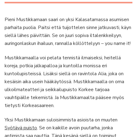
Pieni Mustikkamaan saari on yksi Kalasatamassa asumisen
parhaita puolia. Paitsi että tuijottelen sinne jatkuvasti, käyn
siellä lähes päivittäin. Se on juuri sopiva iltalenkkeilyyn,
auringonlaskun ihailuun, rannalla köllöttelyyn – you name it!
Mustikkamaalla voi pelata tennistä ilmaiseksi, heitellä
koreja, potkia jalkapalloa ja kuntoilla monissa eri
kuntoilupisteissä. Lisäksi siellä on ravintola Alia, joka on
kesäisin aika usein hääkäytössä. Mustikkamaalla on oma
ulkoilmateatteri ja seikkailupuisto Korkee tarjoaa
vauhtipäille tekemistä. Ja Mustikkamaalta pääsee myös
tietysti Korkeasaareen.
Yksi Mustikkamaan suloisimmista asioista on muuten
Syötävä puisto
. Se on kaikille avoin puutarha, jonka
antimista saa nauttia. Tänä kesänä siellä on toiminut