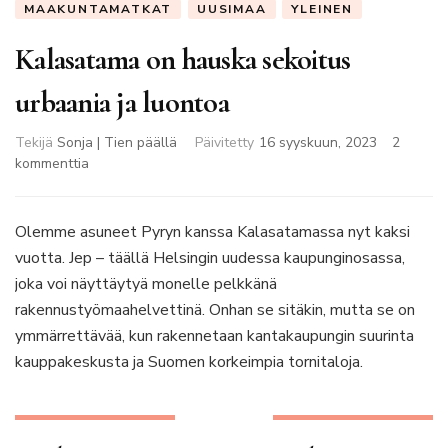
MAAKUNTAMATKAT
UUSIMAA
YLEINEN
Kalasatama on hauska sekoitus
urbaania ja luontoa
Tekijä
Sonja | Tien päällä
Päivitetty
16 syyskuun, 2023
2
artikkeliin
kommenttia
Kalasatama
on
hauska
Olemme asuneet Pyryn kanssa Kalasatamassa nyt kaksi
sekoitus
vuotta. Jep – täällä Helsingin uudessa kaupunginosassa,
urbaania
joka voi näyttäytyä monelle pelkkänä
ja
rakennustyömaahelvettinä. Onhan se sitäkin, mutta se on
luontoa
ymmärrettävää, kun rakennetaan kantakaupungin suurinta
kauppakeskusta ja Suomen korkeimpia tornitaloja.