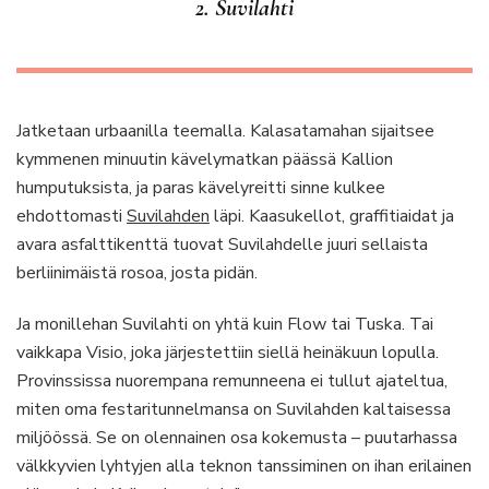
2. Suvilahti
Jatketaan urbaanilla teemalla. Kalasatamahan sijaitsee
kymmenen minuutin kävelymatkan päässä Kallion
humputuksista, ja paras kävelyreitti sinne kulkee
ehdottomasti
Suvilahden
läpi. Kaasukellot, graffitiaidat ja
avara asfalttikenttä tuovat Suvilahdelle juuri sellaista
berliinimäistä rosoa, josta pidän.
Ja monillehan Suvilahti on yhtä kuin Flow tai Tuska. Tai
vaikkapa Visio, joka järjestettiin siellä heinäkuun lopulla.
Provinssissa nuorempana remunneena ei tullut ajateltua,
miten oma festaritunnelmansa on Suvilahden kaltaisessa
miljöössä. Se on olennainen osa kokemusta – puutarhassa
välkkyvien lyhtyjen alla teknon tanssiminen on ihan erilainen