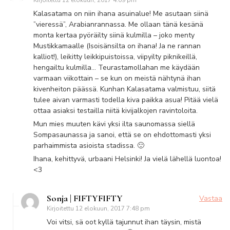
Kirjoitettu
12 elokuun, 2017 4:09 pm
Kalasatama on niin ihana asuinalue! Me asutaan siinä
”vieressä”, Arabianrannassa. Me ollaan tänä kesänä
monta kertaa pyöräilty siinä kulmilla – joko menty
Mustikkamaalle (Isoisänsilta on ihana! Ja ne rannan
kalliot!), leikitty leikkipuistoissa, viipyilty piknikeillä,
hengailtu kulmilla… Teurastamollahan me käydään
varmaan viikottain – se kun on meistä nähtynä ihan
kivenheiton päässä. Kunhan Kalasatama valmistuu, siitä
tulee aivan varmasti todella kiva paikka asua! Pitää vielä
ottaa asiaksi testailla niitä kivijalkojen ravintoloita.
Mun mies muuten kävi yksi ilta saunomassa siellä
Sompasaunassa ja sanoi, että se on ehdottomasti yksi
parhaimmista asioista stadissa. 🙂
Ihana, kehittyvä, urbaani Helsinki! Ja vielä lähellä luontoa!
<3
Sonja | FIFTYFIFTY
Vastaa
Kirjoitettu
12 elokuun, 2017 7:48 pm
Voi vitsi, sä oot kyllä tajunnut ihan täysin, mistä