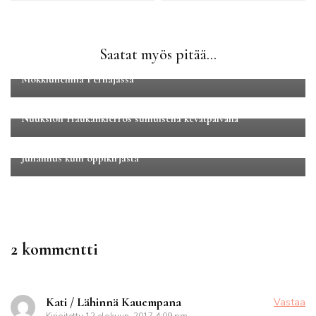
Saatat myös pitää...
Kaupunkilomat
Maakuntamatkat
Uusimaa
Mökkiunelmia Pernajassa
Luontomatkailu
Maakuntamatkat
Uusimaa
Nuuksion Haukankierros sumuisena kevätpäivänä
Keski-Suomi
Maakuntamatkat
Juhannus kuin oppikirjasta
2 kommentti
Kati / Lähinnä Kauempana
Vastaa