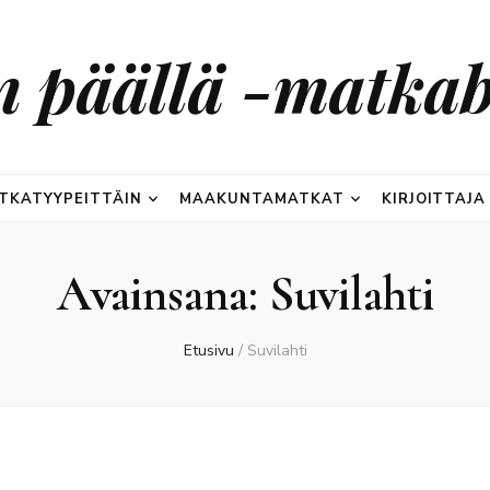
n päällä -matkab
TKATYYPEITTÄIN
MAAKUNTAMATKAT
KIRJOITTAJA
Avainsana:
Suvilahti
Etusivu
/
Suvilahti