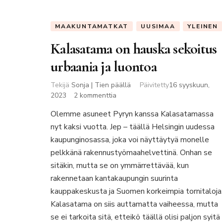
MAAKUNTAMATKAT
UUSIMAA
YLEINEN
Kalasatama on hauska sekoitus
urbaania ja luontoa
Tekijä
Sonja | Tien päällä
Päivitetty
16 syyskuun,
artikkeliin
2023
2 kommenttia
Kalasatama
Olemme asuneet Pyryn kanssa Kalasatamassa
on
nyt kaksi vuotta. Jep – täällä Helsingin uudessa
hauska
sekoitus
kaupunginosassa, joka voi näyttäytyä monelle
urbaania
pelkkänä rakennustyömaahelvettinä. Onhan se
ja
sitäkin, mutta se on ymmärrettävää, kun
luontoa
rakennetaan kantakaupungin suurinta
kauppakeskusta ja Suomen korkeimpia tornitaloja
Kalasatama on siis auttamatta vaiheessa, mutta
se ei tarkoita sitä, etteikö täällä olisi paljon syitä