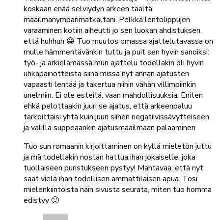
koskaan enää selviydyn arkeen täältä
maailmanympärimatkaltani. Pelkkä lentolippujen
varaaminen kotiin aiheutti jo sen luokan ahdistuksen,
että huhhuh 😀 Tuo muutos omassa ajattelutavassa on
mulle hämmentävänkin tuttu ja puit sen hyvin sanoiksi:
työ- ja arkielämässä mun ajattelu todellakin oli hyvin
uhkapainotteista siinä missä nyt annan ajatusten
vapaasti lentää ja takertua niihin vähän villimpiinkin
unelmiin. Ei ole esteitä, vaan mahdollisuuksia. Eniten
ehkä pelottaakin juuri se ajatus, että arkeenpaluu
tarkoittaisi yhtä kuin juuri siihen negatiivissävytteiseen
ja välillä suppeaankin ajatusmaailmaan palaaminen.
Tuo sun romaanin kirjoittaminen on kyllä mieletön juttu
ja mä todellakin nostan hattua ihan jokaiselle, joka
tuollaiseen puristukseen pystyy! Mahtavaa, että nyt
saat vielä ihan todellisen ammattilaisen apua. Tosi
mielenkiintoista näin sivusta seurata, miten tuo homma
edistyy 🙂