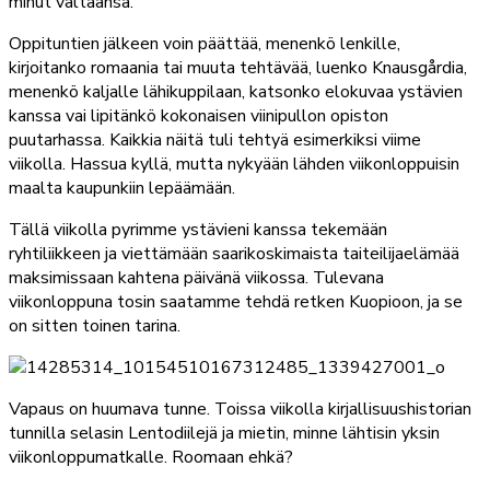
minut valtaansa.
Oppituntien jälkeen voin päättää, menenkö lenkille,
kirjoitanko romaania tai muuta tehtävää, luenko Knausgårdia,
menenkö kaljalle lähikuppilaan, katsonko elokuvaa ystävien
kanssa vai lipitänkö kokonaisen viinipullon opiston
puutarhassa. Kaikkia näitä tuli tehtyä esimerkiksi viime
viikolla. Hassua kyllä, mutta nykyään lähden viikonloppuisin
maalta kaupunkiin lepäämään.
Tällä viikolla pyrimme ystävieni kanssa tekemään
ryhtiliikkeen ja viettämään saarikoskimaista taiteilijaelämää
maksimissaan kahtena päivänä viikossa. Tulevana
viikonloppuna tosin saatamme tehdä retken Kuopioon, ja se
on sitten toinen tarina.
Vapaus on huumava tunne. Toissa viikolla kirjallisuushistorian
tunnilla selasin Lentodiilejä ja mietin, minne lähtisin yksin
viikonloppumatkalle. Roomaan ehkä?