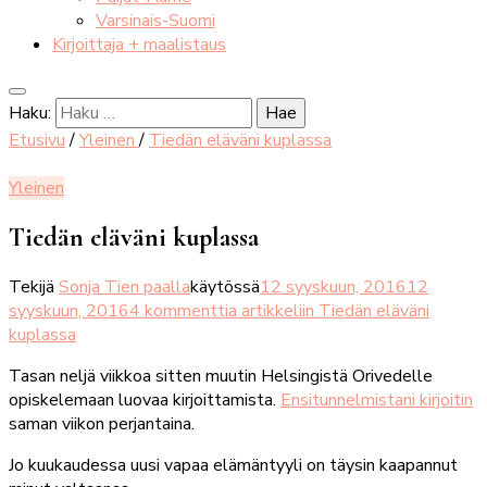
Varsinais-Suomi
Kirjoittaja + maalistaus
Haku:
Etusivu
/
Yleinen
/
Tiedän eläväni kuplassa
Yleinen
Tiedän eläväni kuplassa
Tekijä
Sonja Tien paalla
käytössä
12 syyskuun, 2016
12
syyskuun, 2016
4 kommenttia
artikkeliin Tiedän eläväni
kuplassa
Tasan neljä viikkoa sitten muutin Helsingistä Orivedelle
opiskelemaan luovaa kirjoittamista.
Ensitunnelmistani kirjoitin
saman viikon perjantaina.
Jo kuukaudessa uusi vapaa elämäntyyli on täysin kaapannut