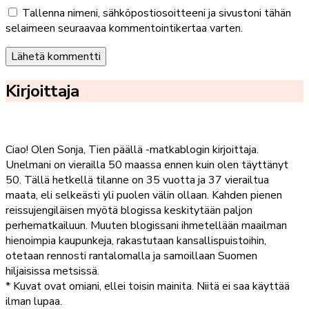
Tallenna nimeni, sähköpostiosoitteeni ja sivustoni tähän
selaimeen seuraavaa kommentointikertaa varten.
Kirjoittaja
Ciao! Olen Sonja, Tien päällä -matkablogin kirjoittaja.
Unelmani on vierailla 50 maassa ennen kuin olen täyttänyt
50. Tällä hetkellä tilanne on 35 vuotta ja 37 vierailtua
maata, eli selkeästi yli puolen välin ollaan. Kahden pienen
reissujengiläisen myötä blogissa keskitytään paljon
perhematkailuun. Muuten blogissani ihmetellään maailman
hienoimpia kaupunkeja, rakastutaan kansallispuistoihin,
otetaan rennosti rantalomalla ja samoillaan Suomen
hiljaisissa metsissä.
* Kuvat ovat omiani, ellei toisin mainita. Niitä ei saa käyttää
ilman lupaa.