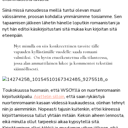
Siinä missä runoudessa meillä tuntui olevan muuri
välissämme, proosan kohdalla ymmärsimme toisiamme. Sen
tapaamisen jälkeen lähetin hänelle loputkin romaanistani ja
nyt hän editoi käsikirjoitustani sitä mukaa kun kirjoitan sitä
eteenpäin.
Nyt minulla on siis konkreettinen tavoite tälle
vapauden kyllästämälle vuodelle: saada romaani
valmiiksi. On hyvin etuoikeutettua olla tilanteessa,
jossa alan ammattilainen lukee ja kommentoi tekstiäni
säännöllisesti.
Toukokuussa huomasin, että WSOY:llä on nuortenromaanin
kirjoituskilpailu.
Ajattelin silloin
, että saan rykäistyä
nuortenromaanin kasaan viidessä kuukaudessa, olinhan tehnyt
niin jo aiemminkin. Nopeasti tajusin kuitenkin, ettei kiireessä
kirjoittamisessa tullut yhtään mitään. Keksin aiheen lennosta,
eikä minulla ollut tarpeeksi aikaa kypsytellä sitä.
Kirjoittaminen alkoi tökkiä jo muutaman viikon jälkeen, eikä