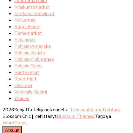
Luontomatkailu
Maakuntamatkat
Matkakertomukset
Minilomat
Päijät-Häme
Perhematkat
Pirkanmaa
Pohjois-Amerikka
Pohjois-Karjala
Pohjois-Pohjanmaa
Pohjois-Savo
Rantalomat
Road tripit
Uusimaa
Varsinais-Suomi
Yleinen
2026Suojattu tekijänoikeudella
Tien päällä -matkablogi
.
Blossom Chic | Kehittänyt
Blossom Themes
.Tarjoaja
WordPress
.
Alkuun