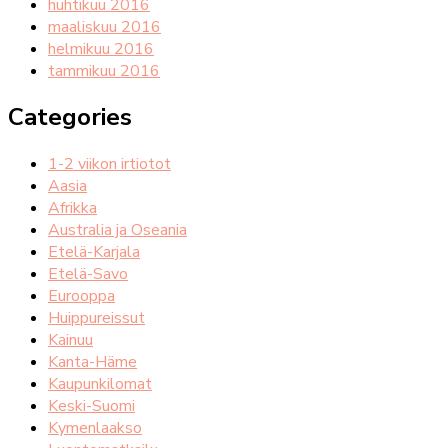
huhtikuu 2016
maaliskuu 2016
helmikuu 2016
tammikuu 2016
Categories
1-2 viikon irtiotot
Aasia
Afrikka
Australia ja Oseania
Etelä-Karjala
Etelä-Savo
Eurooppa
Huippureissut
Kainuu
Kanta-Häme
Kaupunkilomat
Keski-Suomi
Kymenlaakso