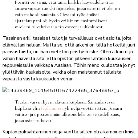
Pointti on siinä, että tämä kaikki luovuudelle tilaa
antava vapaus ruokkii ajattelua, jossa esteitä ei ole, on
vain mahdollisuuksia. Ollessani työelämässä
ajattelutapani oli hyvin erilainen: ensimmäisenä
mieleen tulvahtivat usein esteet ja uhkakuvat.
Tasainen arki, tasaiset tulot ja turvallisuus ovat asioita, joita
elämältäni haluan. Mutta se, että arkeni on tällä hetkellä juuri
päinvastaista, on ihan mieletön piristysruiske. Olen alkanut jo
vähän haaveilla sitä, että opiston jälkeen lähtisin kuukausien
reppureissulle vaikkapa Aasiaan. Töihin meno kuulostaa jo nyt
yllättävän kaukaiselta, vaikka olen maistannut tällaista
vapautta vasta kuukauden verran.
Tiedän varsin hyvin eläväni kuplassa. Samanlaisessa
kuplassa elin
Hollannissa
yli neljä vuotta sitten. Jossain
vaihto- ja opistoelämän ulkopuolella on se todellisuus,
jossa asiat rullaavat.
Kuplan poksahtaminen neljä vuotta sitten oli aikamoinen kriisi,