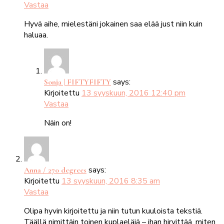
Vastaa
Hyvä aihe, mielestäni jokainen saa elää just niin kuin
haluaa.
says:
Sonja | FIFTYFIFTY
Kirjoitettu
13 syyskuun, 2016 12:40 pm
Vastaa
Näin on!
says:
Anna / 270 degrees
Kirjoitettu
13 syyskuun, 2016 8:35 am
Vastaa
Olipa hyvin kirjoitettu ja niin tutun kuuloista tekstiä.
Täällä nimittäin toinen kuplaeläjä – ihan hirvittää, miten