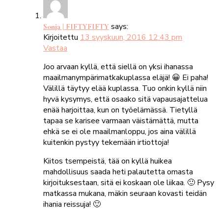
says:
Sonja | FIFTYFIFTY
Kirjoitettu
13 syyskuun, 2016 12:43 pm
Vastaa
Joo arvaan kyllä, että siellä on yksi ihanassa
maailmanympärimatkakuplassa eläjä! 😀 Ei paha!
Välillä täytyy elää kuplassa. Tuo onkin kyllä niin
hyvä kysymys, että osaako sitä vapausajattelua
enää harjoittaa, kun on työelämässä. Tietyllä
tapaa se karisee varmaan väistämättä, mutta
ehkä se ei ole maailmanloppu, jos aina välillä
kuitenkin pystyy tekemään irtiottoja!
Kiitos tsempeistä, tää on kyllä huikea
mahdollisuus saada heti palautetta omasta
kirjoituksestaan, sitä ei koskaan ole liikaa. 🙂 Pysy
matkassa mukana, mäkin seuraan kovasti teidän
ihania reissuja! 🙂