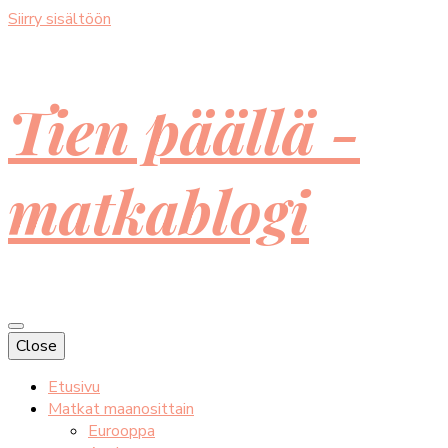
Siirry sisältöön
Tien päällä -
matkablogi
Close
Etusivu
Matkat maanosittain
Eurooppa