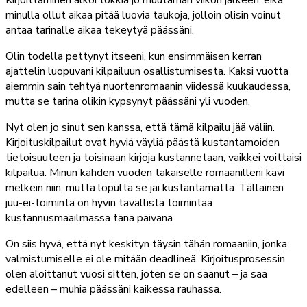
minulla ollut aikaa pitää luovia taukoja, jolloin olisin voinut
antaa tarinalle aikaa tekeytyä päässäni.
Olin todella pettynyt itseeni, kun ensimmäisen kerran
ajattelin luopuvani kilpailuun osallistumisesta. Kaksi vuotta
aiemmin sain tehtyä nuortenromaanin viidessä kuukaudessa,
mutta se tarina olikin kypsynyt päässäni yli vuoden.
Nyt olen jo sinut sen kanssa, että tämä kilpailu jää väliin.
Kirjoituskilpailut ovat hyviä väyliä päästä kustantamoiden
tietoisuuteen ja toisinaan kirjoja kustannetaan, vaikkei voittaisi
kilpailua. Minun kahden vuoden takaiselle romaanilleni kävi
melkein niin, mutta lopulta se jäi kustantamatta. Tällainen
juu-ei-toiminta on hyvin tavallista toimintaa
kustannusmaailmassa tänä päivänä.
On siis hyvä, että nyt keskityn täysin tähän romaaniin, jonka
valmistumiselle ei ole mitään deadlineä. Kirjoitusprosessin
olen aloittanut vuosi sitten, joten se on saanut – ja saa
edelleen – muhia päässäni kaikessa rauhassa.