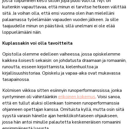
josta toipuminen kesti silloin jopa puoli vuotta. Nyt on
kuitenkin vapauttavaa, että minun ei tarvitse hetkeen välittää
siitä. Ja voihan olla, että ensi vuonna olen ihan mielelläni
palaamassa työelämään vapauden vuoden jälkeen. Ja sille
taajuudelle minun on päästävä, sillä unelmani ei ole elää
loppuelämääni näin.
Kuplassakin voi olla tavoitteita
Opistolla olemme edelleen vaiheessa, jossa opiskelemme
kaikkea iloisesti sekaisin: on johdatusta draamaan ja romaaniin,
runoutta, esseen kirjoittamista, kielenhuoltoa ja
kirjallisuushistoriaa. Opiskelu ja vapaa-aika ovat mukavassa
tasapainossa.
Kolmisen viikkoa sitten esiinnyin runoperformanssissa, jonka
syntyminen oli vähintäänkin
erikoinen kokemus
. Voisi sanoa,
että en tullut aluksi ollenkaan toimeen runoperformanssia
ohjanneen opettajan kanssa. Omituista kyllä, mutta osin siitä
syystä varasin hänelle ajan henkilökohtaiseen ohjaukseen,
jossa hän antoi minulle palautetta keskeneräisen romaanini
ensimmäisestä luvusta.