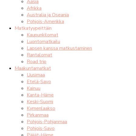
Aasia
Afrikka
Australia ja Oseania
Pohjois-Amerikka
Matkatyypeittäin
Kaupunkilomat
Luontomatkailu
Lapsen kanssa matkustaminen
Rantalomat
Road trip
Maakuntamatkat
Uusimaa
Etelä-Savo
Kainuu
Kanta-Häme
Keski-Suomi
Kymenlaakso
Pirkanmaa
Pohjois-Pohjanmaa
Pohjois-Savo
Päijät-Häme