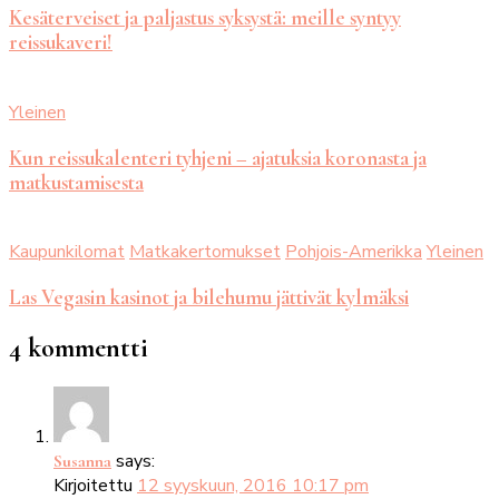
Kesäterveiset ja paljastus syksystä: meille syntyy
reissukaveri!
Yleinen
Kun reissukalenteri tyhjeni – ajatuksia koronasta ja
matkustamisesta
Kaupunkilomat
Matkakertomukset
Pohjois-Amerikka
Yleinen
Las Vegasin kasinot ja bilehumu jättivät kylmäksi
4 kommentti
says:
Susanna
Kirjoitettu
12 syyskuun, 2016 10:17 pm