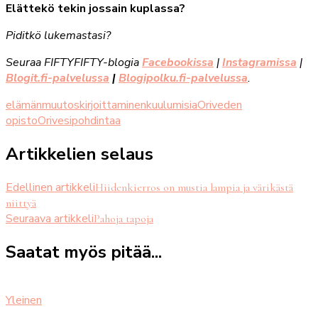
Elättekö tekin jossain kuplassa?
Piditkö lukemastasi?
Seuraa FIFTYFIFTY-blogia
Facebookissa
|
Instagramissa
|
Blogit.fi-palvelussa
|
Blogipolku.fi-palvelussa
.
elämänmuutos
kirjoittaminen
kuulumisia
Oriveden
opisto
Orivesi
pohdintaa
Artikkelien selaus
Edellinen artikkeli
Hiidenkierros on mustia lampia ja värikästä
niittyä
Seuraava artikkeli
Pahoja tapoja
Saatat myös pitää...
Yleinen