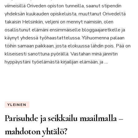
viimeisillä Oriveden opiston tunneilla, saanut stipendin
yhdeksän
kuukauden
yhdeksän kuukauden opiskeluista, muuttanut Orivedeltä
taiteilijaelämä
takaisin Helsinkiin, veljeni on mennyt naimisiin, olen
Orivedellä
osallistunut elämäni ensimmäiselle bloggaajaretkelle ja
käynyt yhdessä työhaastattelussa. Ylihuomenna palaan
töihin samaan paikkaan, josta elokuussa lähdin pois. Pää on
kliseisesti sanottuna pyörällä. Vastahan minä jännitin
hyppäystäni työelämästä kirjailijan elämään, ja …
YLEINEN
Parisuhde ja seikkailu maailmalla –
mahdoton yhtälö?