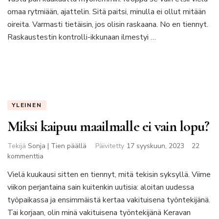
reissukaveri!
omaa rytmiään, ajattelin. Sitä paitsi, minulla ei ollut mitään
oireita. Varmasti tietäisin, jos olisin raskaana. No en tiennyt.
Raskaustestin kontrolli-ikkunaan ilmestyi …
YLEINEN
Miksi kaipuu maailmalle ei vain lopu?
Tekijä
Sonja | Tien päällä
Päivitetty
17 syyskuun, 2023
22
artikkeliin
kommenttia
Miksi
Vielä kuukausi sitten en tiennyt, mitä tekisin syksyllä. Viime
kaipuu
viikon perjantaina sain kuitenkin uutisia: aloitan uudessa
maailmalle
ei
työpaikassa ja ensimmäistä kertaa vakituisena työntekijänä.
vain
Tai korjaan, olin minä vakituisena työntekijänä Keravan
lopu?