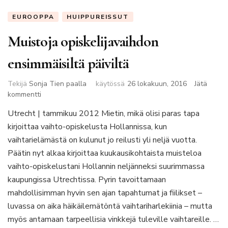
EUROOPPA
HUIPPUREISSUT
Muistoja opiskelijavaihdon
ensimmäisiltä päiviltä
Tekijä
Sonja Tien paalla
käytössä
26 lokakuun, 2016
Jätä
artikkeliin
kommentti
Muistoja
Utrecht | tammikuu 2012 Mietin, mikä olisi paras tapa
opiskelijavaihdon
kirjoittaa vaihto-opiskelusta Hollannissa, kun
ensimmäisiltä
päiviltä
vaihtarielämästä on kulunut jo reilusti yli neljä vuotta.
Päätin nyt alkaa kirjoittaa kuukausikohtaista muisteloa
vaihto-opiskelustani Hollannin neljänneksi suurimmassa
kaupungissa Utrechtissa. Pyrin tavoittamaan
mahdollisimman hyvin sen ajan tapahtumat ja fiilikset –
luvassa on aika häikäilemätöntä vaihtariharlekiinia – mutta
myös antamaan tarpeellisia vinkkejä tuleville vaihtareille. …