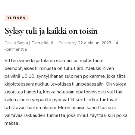
YLEINEN
Syksy tuli ja kaikki on toisin
Tekijä
Sonja | Tien päällä
Päivitetty
22 elokuun, 2023
4
artikkeliin
kommenttia
Syksy
Sitten viime kirjoituksen elämäni on mullistunut
tuli
perinpohjaisesti: minusta on tullut äiti. Aleksis Kiven
ja
kaikki
päivänä 10.10. syntyi ihanan suloinen poikamme, joka tätä
on
kirjoittaessani nukkuu levollisesti unipesässään. On vaikea
toisin
kirjoittaa hänestä, koska haluaisin epätoivoisesti välttää
kaikki aiheen ympärillä pyörivät kliseet, jotka tuntuvat
latistavan tuntemukseni. Miten osaisin sanoittaa sitä
valtavaa rakkauden tunnetta, joka minut täyttää, kun poika
makaa …