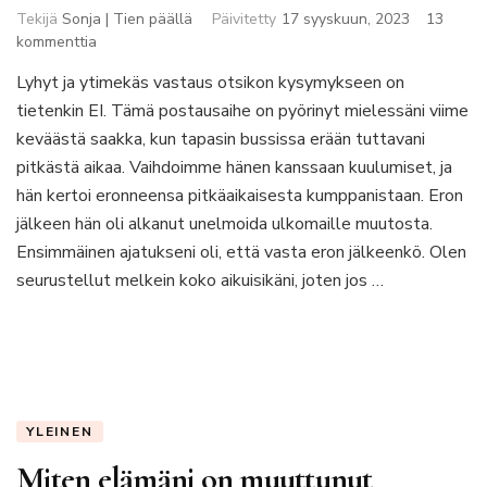
Tekijä
Sonja | Tien päällä
Päivitetty
17 syyskuun, 2023
13
artikkeliin
kommenttia
Parisuhde
Lyhyt ja ytimekäs vastaus otsikon kysymykseen on
ja
tietenkin EI. Tämä postausaihe on pyörinyt mielessäni viime
seikkailu
maailmalla
keväästä saakka, kun tapasin bussissa erään tuttavani
–
pitkästä aikaa. Vaihdoimme hänen kanssaan kuulumiset, ja
mahdoton
hän kertoi eronneensa pitkäaikaisesta kumppanistaan. Eron
yhtälö?
jälkeen hän oli alkanut unelmoida ulkomaille muutosta.
Ensimmäinen ajatukseni oli, että vasta eron jälkeenkö. Olen
seurustellut melkein koko aikuisikäni, joten jos …
YLEINEN
Miten elämäni on muuttunut