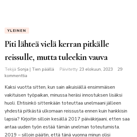
YLEINEN
Piti lähteä vielä kerran pitkälle
reissulle, mutta tuleekin vauva
Tekijä
Sonja | Tien päällä
Päivitetty
23 elokuun, 2023
29
artikkeliin
kommenttia
Piti
Kaksi vuotta sitten, kun sain aikuisiällä ensimmäisen
lähteä
vakituisen työpaikan, minussa heräsi innostuksen lisäksi
vielä
kerran
huoli. Ehtisinkö sittenkään toteuttaa unelmaani jälleen
pitkälle
yhdestä pitkästä ulkomaan reissusta ennen kuin hankkisin
reissulle,
lapsia? Kirjoitin silloin kesällä 2017 päiväkirjaani, etten saa
mutta
antaa uuden työn estää tämän unelman toteutumista.
tuleekin
vauva
2019 – silloin päätin, että tänä vuonna minun olisi