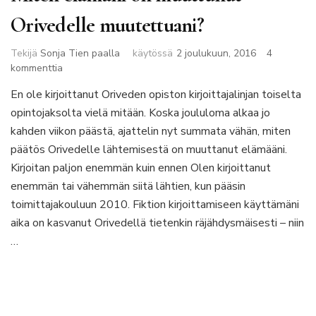
Orivedelle muutettuani?
Tekijä
Sonja Tien paalla
käytössä
2 joulukuun, 2016
4
artikkeliin
kommenttia
Miten
En ole kirjoittanut Oriveden opiston kirjoittajalinjan toiselta
elämäni
opintojaksolta vielä mitään. Koska joululoma alkaa jo
on
muuttunut
kahden viikon päästä, ajattelin nyt summata vähän, miten
Orivedelle
päätös Orivedelle lähtemisestä on muuttanut elämääni.
muutettuani?
Kirjoitan paljon enemmän kuin ennen Olen kirjoittanut
enemmän tai vähemmän siitä lähtien, kun pääsin
toimittajakouluun 2010. Fiktion kirjoittamiseen käyttämäni
aika on kasvanut Orivedellä tietenkin räjähdysmäisesti – niin
…