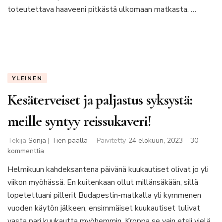
toteutettava haaveeni pitkästä ulkomaan matkasta. …
YLEINEN
Kesäterveiset ja paljastus syksystä:
meille syntyy reissukaveri!
Tekijä
Sonja | Tien päällä
Päivitetty
24 elokuun, 2023
30
artikkeliin
kommenttia
Kesäterveiset
Helmikuun kahdeksantena päivänä kuukautiset olivat jo yli
ja
viikon myöhässä. En kuitenkaan ollut millänsäkään, sillä
paljastus
syksystä:
lopetettuani pillerit Budapestin-matkalla yli kymmenen
meille
vuoden käytön jälkeen, ensimmäiset kuukautiset tulivat
syntyy
vasta pari kuukautta myöhemmin. Kroppa se vain etsii vielä