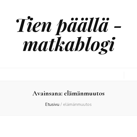
Tien päällä -
matkablogi
Avainsana:
elämänmuutos
Etusivu
/
elämänmuutos