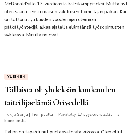
McDonald’silla 17-vuotiaasta kaksikymppiseksi. Mutta nyt
olen saanut ensimmäisen vakituisen toimittajan paikan. Kun
on tottunut yli kuuden vuoden ajan olemaan
pätkätyöntekijä, alkaa ajatella elämäänsä työsopimusten
sykleissä. Minulla ne ovat …
YLEINEN
Tällaista oli yhdeksän kuukauden
taiteilijaelämä Orivedellä
Tekijä
Sonja | Tien päällä
Päivitetty
17 syyskuun, 2023
3
artikkeliin
kommenttia
Tällaista
Paljon on tapahtunut puolessatoista viikossa. Olen ollut
oli