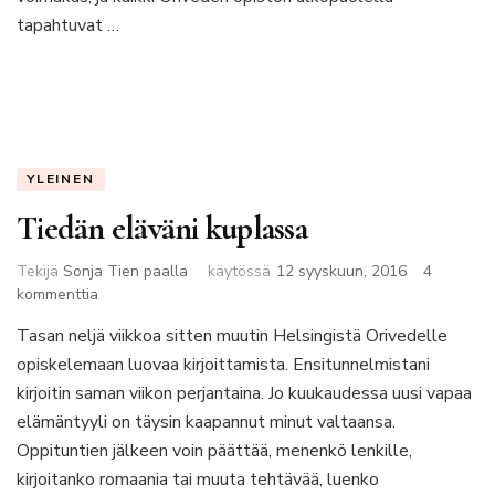
tapahtuvat …
YLEINEN
Tiedän eläväni kuplassa
Tekijä
Sonja Tien paalla
käytössä
12 syyskuun, 2016
4
artikkeliin
kommenttia
Tiedän
Tasan neljä viikkoa sitten muutin Helsingistä Orivedelle
eläväni
opiskelemaan luovaa kirjoittamista. Ensitunnelmistani
kuplassa
kirjoitin saman viikon perjantaina. Jo kuukaudessa uusi vapaa
elämäntyyli on täysin kaapannut minut valtaansa.
Oppituntien jälkeen voin päättää, menenkö lenkille,
kirjoitanko romaania tai muuta tehtävää, luenko