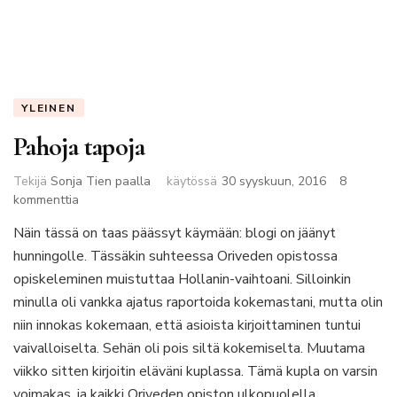
YLEINEN
Pahoja tapoja
Tekijä
Sonja Tien paalla
käytössä
30 syyskuun, 2016
8
artikkeliin
kommenttia
Pahoja
Näin tässä on taas päässyt käymään: blogi on jäänyt
tapoja
hunningolle. Tässäkin suhteessa Oriveden opistossa
opiskeleminen muistuttaa Hollanin-vaihtoani. Silloinkin
minulla oli vankka ajatus raportoida kokemastani, mutta olin
niin innokas kokemaan, että asioista kirjoittaminen tuntui
vaivalloiselta. Sehän oli pois siltä kokemiselta. Muutama
viikko sitten kirjoitin eläväni kuplassa. Tämä kupla on varsin
voimakas, ja kaikki Oriveden opiston ulkopuolella