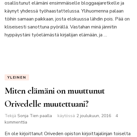
osallistunut elämäni ensimmäiselle bloggaajaretkelle ja
käynyt yhdessä työhaastattelussa. Ylihuomenna palaan
töihin samaan paikkaan, josta elokuussa lähdin pois. Pää on
kliseisesti sanottuna pyörällä. Vastahan minä jännitin
hyppäystäni työelämästä kirjailijan elämään, ja …
YLEINEN
Miten elämäni on muuttunut
Orivedelle muutettuani?
Tekijä
Sonja Tien paalla
käytössä
2 joulukuun, 2016
4
artikkeliin
kommenttia
Miten
En ole kirjoittanut Oriveden opiston kirjoittajalinjan toiselta
elämäni