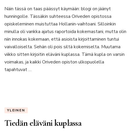
Pahoja
Näin tässä on taas päässyt käymään: blogi on jäänyt
tapoja
hunningolle. Tässäkin suhteessa Oriveden opistossa
opiskeleminen muistuttaa Hollanin-vaihtoani. Silloinkin
minulla oli vankka ajatus raportoida kokemastani, mutta olin
niin innokas kokemaan, että asioista kirjoittaminen tuntui
vaivalloiselta. Sehän oli pois siltä kokemiselta. Muutama
viikko sitten kirjoitin eläväni kuplassa. Tämä kupla on varsin
voimakas, ja kaikki Oriveden opiston ulkopuolella
tapahtuvat …
YLEINEN
Tiedän eläväni kuplassa