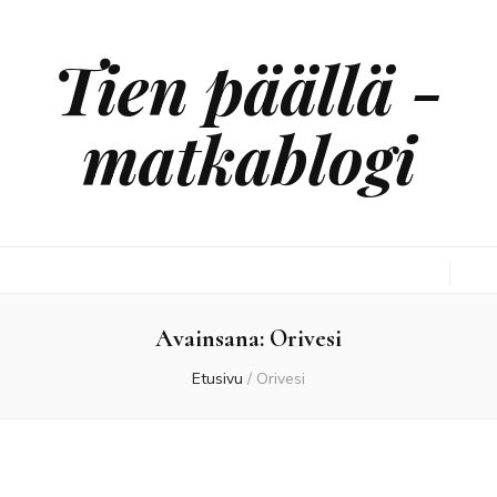
Tien päällä -
matkablogi
Avainsana:
Orivesi
Etusivu
/
Orivesi