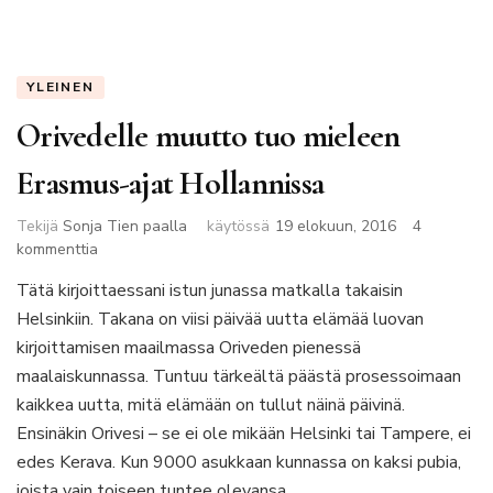
YLEINEN
Orivedelle muutto tuo mieleen
Erasmus-ajat Hollannissa
Tekijä
Sonja Tien paalla
käytössä
19 elokuun, 2016
4
artikkeliin
kommenttia
Orivedelle
Tätä kirjoittaessani istun junassa matkalla takaisin
muutto
Helsinkiin. Takana on viisi päivää uutta elämää luovan
tuo
mieleen
kirjoittamisen maailmassa Oriveden pienessä
Erasmus-
maalaiskunnassa. Tuntuu tärkeältä päästä prosessoimaan
ajat
kaikkea uutta, mitä elämään on tullut näinä päivinä.
Hollannissa
Ensinäkin Orivesi – se ei ole mikään Helsinki tai Tampere, ei
edes Kerava. Kun 9000 asukkaan kunnassa on kaksi pubia,
joista vain toiseen tuntee olevansa …