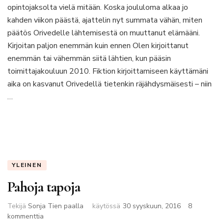
opintojaksolta vielä mitään. Koska joululoma alkaa jo
on
muuttunut
kahden viikon päästä, ajattelin nyt summata vähän, miten
Orivedelle
päätös Orivedelle lähtemisestä on muuttanut elämääni.
muutettuani?
Kirjoitan paljon enemmän kuin ennen Olen kirjoittanut
enemmän tai vähemmän siitä lähtien, kun pääsin
toimittajakouluun 2010. Fiktion kirjoittamiseen käyttämäni
aika on kasvanut Orivedellä tietenkin räjähdysmäisesti – niin
…
YLEINEN
Pahoja tapoja
Tekijä
Sonja Tien paalla
käytössä
30 syyskuun, 2016
8
artikkeliin
kommenttia