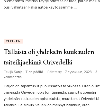
olematonta, meidän täytyi odottaa hetkeä, jolloin meillä
olisi vähintään kaksi autoa käytössämme. …
YLEINEN
Tällaista oli yhdeksän kuukauden
taiteilijaelämä Orivedellä
Tekijä
Sonja | Tien päällä
Päivitetty
17 syyskuun, 2023
3
artikkeliin
kommenttia
Tällaista
Paljon on tapahtunut puolessatoista viikossa. Olen ollut
oli
viimeisillä Oriveden opiston tunneilla, saanut stipendin
yhdeksän
kuukauden
yhdeksän kuukauden opiskeluista, muuttanut Orivedeltä
taiteilijaelämä
takaisin Helsinkiin, veljeni on mennyt naimisiin, olen
Orivedellä