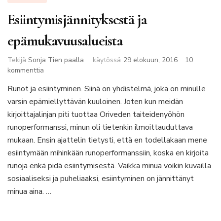
Esiintymisjännityksestä ja
epämukavuusalueista
Tekijä
Sonja Tien paalla
käytössä
29 elokuun, 2016
10
artikkeliin
kommenttia
Esiintymisjännityksestä
Runot ja esiintyminen. Siinä on yhdistelmä, joka on minulle
ja
varsin epämiellyttävän kuuloinen. Joten kun meidän
epämukavuusalueista
kirjoittajalinjan piti tuottaa Oriveden taiteidenyöhön
runoperformanssi, minun oli tietenkin ilmoittauduttava
mukaan. Ensin ajattelin tietysti, että en todellakaan mene
esiintymään mihinkään runoperformanssiin, koska en kirjoita
runoja enkä pidä esiintymisestä. Vaikka minua voikin kuvailla
sosiaaliseksi ja puheliaaksi, esiintyminen on jännittänyt
minua aina. …