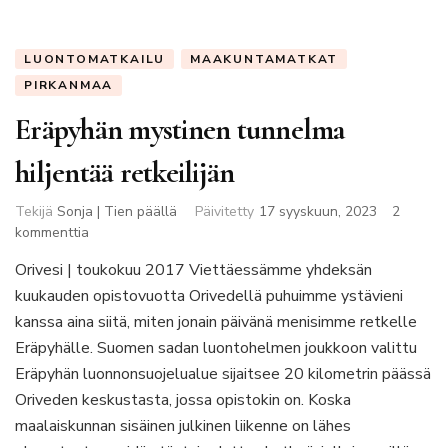
LUONTOMATKAILU
MAAKUNTAMATKAT
PIRKANMAA
Eräpyhän mystinen tunnelma
hiljentää retkeilijän
Tekijä
Sonja | Tien päällä
Päivitetty
17 syyskuun, 2023
2
artikkeliin
kommenttia
Eräpyhän
Orivesi | toukokuu 2017 Viettäessämme yhdeksän
mystinen
kuukauden opistovuotta Orivedellä puhuimme ystävieni
tunnelma
hiljentää
kanssa aina siitä, miten jonain päivänä menisimme retkelle
retkeilijän
Eräpyhälle. Suomen sadan luontohelmen joukkoon valittu
Eräpyhän luonnonsuojelualue sijaitsee 20 kilometrin päässä
Oriveden keskustasta, jossa opistokin on. Koska
maalaiskunnan sisäinen julkinen liikenne on lähes