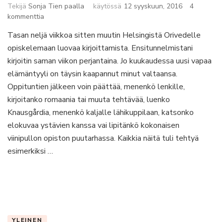
Tekijä
Sonja Tien paalla
käytössä
12 syyskuun, 2016
4
artikkeliin
kommenttia
Tiedän
Tasan neljä viikkoa sitten muutin Helsingistä Orivedelle
eläväni
opiskelemaan luovaa kirjoittamista. Ensitunnelmistani
kuplassa
kirjoitin saman viikon perjantaina. Jo kuukaudessa uusi vapaa
elämäntyyli on täysin kaapannut minut valtaansa.
Oppituntien jälkeen voin päättää, menenkö lenkille,
kirjoitanko romaania tai muuta tehtävää, luenko
Knausgårdia, menenkö kaljalle lähikuppilaan, katsonko
elokuvaa ystävien kanssa vai lipitänkö kokonaisen
viinipullon opiston puutarhassa. Kaikkia näitä tuli tehtyä
esimerkiksi …
YLEINEN