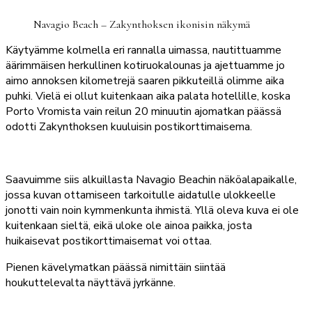
Navagio Beach – Zakynthoksen ikonisin näkymä
Käytyämme kolmella eri rannalla uimassa, nautittuamme
äärimmäisen herkullinen kotiruokalounas ja ajettuamme jo
aimo annoksen kilometrejä saaren pikkuteillä olimme aika
puhki. Vielä ei ollut kuitenkaan aika palata hotellille, koska
Porto Vromista vain reilun 20 minuutin ajomatkan päässä
odotti Zakynthoksen kuuluisin postikorttimaisema.
Saavuimme siis alkuillasta Navagio Beachin näköalapaikalle,
jossa kuvan ottamiseen tarkoitulle aidatulle ulokkeelle
jonotti vain noin kymmenkunta ihmistä. Yllä oleva kuva ei ole
kuitenkaan sieltä, eikä uloke ole ainoa paikka, josta
huikaisevat postikorttimaisemat voi ottaa.
Pienen kävelymatkan päässä nimittäin siintää
houkuttelevalta näyttävä jyrkänne.