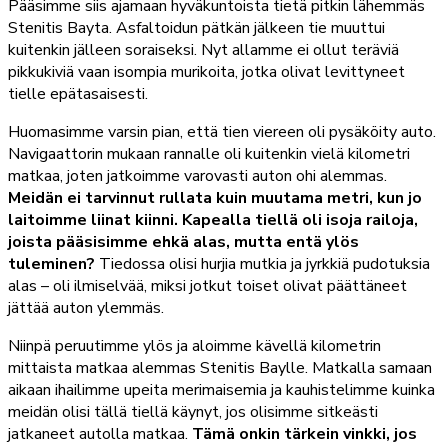
Pääsimme siis ajamaan hyväkuntoista tietä pitkin lähemmäs
Stenitis Bayta. Asfaltoidun pätkän jälkeen tie muuttui
kuitenkin jälleen soraiseksi. Nyt allamme ei ollut teräviä
pikkukiviä vaan isompia murikoita, jotka olivat levittyneet
tielle epätasaisesti.
Huomasimme varsin pian, että tien viereen oli pysäköity auto.
Navigaattorin mukaan rannalle oli kuitenkin vielä kilometri
matkaa, joten jatkoimme varovasti auton ohi alemmas.
Meidän ei tarvinnut rullata kuin muutama metri, kun jo
laitoimme liinat kiinni. Kapealla tiellä oli isoja railoja,
joista pääsisimme ehkä alas, mutta entä ylös
tuleminen?
Tiedossa olisi hurjia mutkia ja jyrkkiä pudotuksia
alas – oli ilmiselvää, miksi jotkut toiset olivat päättäneet
jättää auton ylemmäs.
Niinpä peruutimme ylös ja aloimme kävellä kilometrin
mittaista matkaa alemmas Stenitis Baylle. Matkalla samaan
aikaan ihailimme upeita merimaisemia ja kauhistelimme kuinka
meidän olisi tällä tiellä käynyt, jos olisimme sitkeästi
jatkaneet autolla matkaa.
Tämä onkin tärkein vinkki, jos