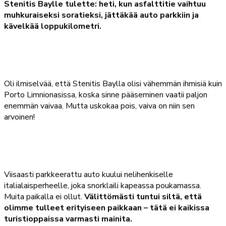
Stenitis Baylle tulette: heti, kun asfalttitie vaihtuu
muhkuraiseksi soratieksi, jättäkää auto parkkiin ja
kävelkää loppukilometri.
Oli ilmiselvää, että Stenitis Baylla olisi vähemmän ihmisiä kuin
Porto Limnionasissa, koska sinne pääseminen vaatii paljon
enemmän vaivaa. Mutta uskokaa pois, vaiva on niin sen
arvoinen!
Viisaasti parkkeerattu auto kuului nelihenkiselle
italialaisperheelle, joka snorklaili kapeassa poukamassa.
Muita paikalla ei ollut.
Välittömästi tuntui siltä, että
olimme tulleet erityiseen paikkaan – tätä ei kaikissa
turistioppaissa varmasti mainita.