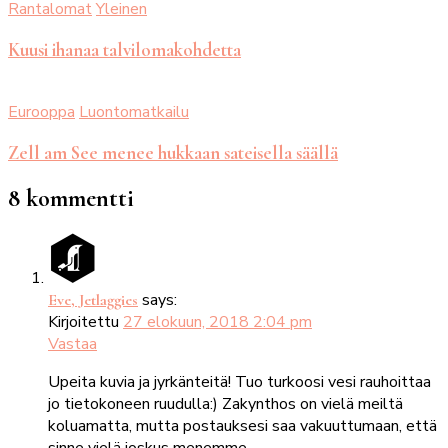
Rantalomat
Yleinen
Kuusi ihanaa talvilomakohdetta
Eurooppa
Luontomatkailu
Zell am See menee hukkaan sateisella säällä
8 kommentti
says:
Eve, Jetlaggies
Kirjoitettu
27 elokuun, 2018 2:04 pm
Vastaa
Upeita kuvia ja jyrkänteitä! Tuo turkoosi vesi rauhoittaa
jo tietokoneen ruudulla:) Zakynthos on vielä meiltä
koluamatta, mutta postauksesi saa vakuuttumaan, että
sinne vielä joskus menemme.