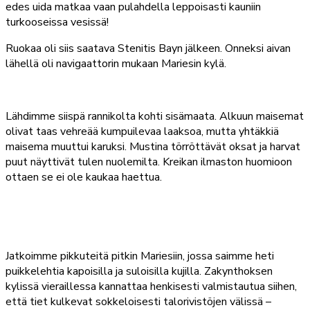
edes uida matkaa vaan pulahdella leppoisasti kauniin
turkooseissa vesissä!
Ruokaa oli siis saatava Stenitis Bayn jälkeen. Onneksi aivan
lähellä oli navigaattorin mukaan Mariesin kylä.
Lähdimme siispä rannikolta kohti sisämaata. Alkuun maisemat
olivat taas vehreää kumpuilevaa laaksoa, mutta yhtäkkiä
maisema muuttui karuksi. Mustina törröttävät oksat ja harvat
puut näyttivät tulen nuolemilta. Kreikan ilmaston huomioon
ottaen se ei ole kaukaa haettua.
Jatkoimme pikkuteitä pitkin Mariesiin, jossa saimme heti
puikkelehtia kapoisilla ja suloisilla kujilla. Zakynthoksen
kylissä vieraillessa kannattaa henkisesti valmistautua siihen,
että tiet kulkevat sokkeloisesti talorivistöjen välissä –