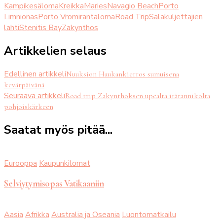
Kampi
kesäloma
Kreikka
Maries
Navagio Beach
Porto
Limnionas
Porto Vromi
rantaloma
Road Trip
Salakuljettajien
lahti
Stenitis Bay
Zakynthos
Artikkelien selaus
Edellinen artikkeli
Nuuksion Haukankierros sumuisena
kevätpäivänä
Seuraava artikkeli
Road trip Zakynthoksen upealta itärannikolta
pohjoiskärkeen
Saatat myös pitää...
Eurooppa
Kaupunkilomat
Selviytymisopas Vatikaaniin
Aasia
Afrikka
Australia ja Oseania
Luontomatkailu