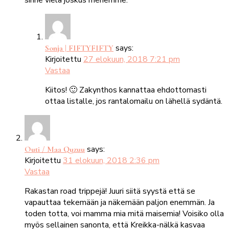
says:
Sonja | FIFTYFIFTY
Kirjoitettu
27 elokuun, 2018 7:21 pm
Vastaa
Kiitos! 🙂 Zakynthos kannattaa ehdottomasti
ottaa listalle, jos rantalomailu on lähellä sydäntä.
says:
Outi / Maa Quzuu
Kirjoitettu
31 elokuun, 2018 2:36 pm
Vastaa
Rakastan road trippejä! Juuri siitä syystä että se
vapauttaa tekemään ja näkemään paljon enemmän. Ja
toden totta, voi mamma mia mitä maisemia! Voisiko olla
myös sellainen sanonta, että Kreikka-nälkä kasvaa