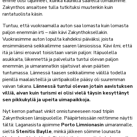
emme olisi tajunneet, kuinka kauniilla saarella lomailimme.
Zakynthos ansaitsee tulla tutkituksi muutenkin kuin
rantatuolista käsin.
Tuntuu, että vuokraamalla auton saa lomasta kuin lomasta
paljon enemmän irti – näin kävi Zakynthoksellakin.
Vuokrasimme auton lopulta kahdeksi päiväksi, joista
ensimmäisenä seikkailimme saaren länsiosissa. Kävi ilmi, että
itä ja länsi eroavat toisistaan varsin paljon: Itäpuolella
asukkaita, liikennettä ja palveluita tuntui olevan paljon
enemmän, ja uimarannatkin sijaitsivat aivan päätien
tuntumassa. Lännessä taasen seikkailimme välillä todella
pienillä maalaisteillä ja uintipaikoille pääsy oli suuremman
vaivan takana.
Lännessä tuntui olevan jotain aavistuksen
villiä, aivan kuin turismi ei olisi vielä täysin kesyttänyt
sen pikkukyliä ja upeita uimapaikkoja.
Nyt kerron parhaat vinkit onnistuneeseen road tripiin
Zakynthoksen länsipuolelle. Pääpiirteissään reittimme näytti
tältä: Laganasista ajoimme
Porto Limnionasin
uimarannalle,
sieltä
Stenitis Baylle
, minkä jälkeen söimme lounasta