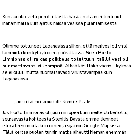
Kun aurinko vielä porotti täyttä häkää, mikään ei tuntunut
ihanammalta kuin ajatus näissä vesissä pulahtamisesta.
Olimme tottuneet Laganasissa siihen, että merivesi oli yhtä
lämmintä kuin kylpylöiden porealtaissa.
Siksi Porto
Limnionas oli raikas poikkeus totuttuun: täällä vesi oli
huomattavasti viileämpää.
Älkää käsittäkö väärin – kylmää
se ei ollut, mutta huomattavasti virkistävämpää kuin
Laganasissa.
Jännittävä matka autiolle Stenitis Baylle
Jos Porto Limnionas oli juuri niin upea kuin meille oli kerrottu,
seuraavasta kohteesta Stenitis Baysta emme tienneet
etukäteen muuta kuin nimen ja sijainnin Google Mapsissa.
Tällä kertaa puolen tunnin matka aiheutti hieman enemmän