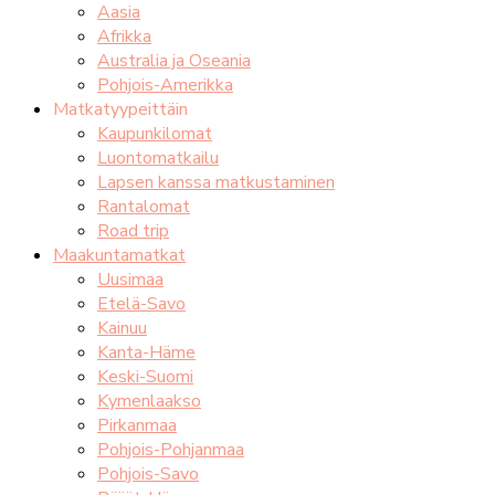
Aasia
Afrikka
Australia ja Oseania
Pohjois-Amerikka
Matkatyypeittäin
Kaupunkilomat
Luontomatkailu
Lapsen kanssa matkustaminen
Rantalomat
Road trip
Maakuntamatkat
Uusimaa
Etelä-Savo
Kainuu
Kanta-Häme
Keski-Suomi
Kymenlaakso
Pirkanmaa
Pohjois-Pohjanmaa
Pohjois-Savo