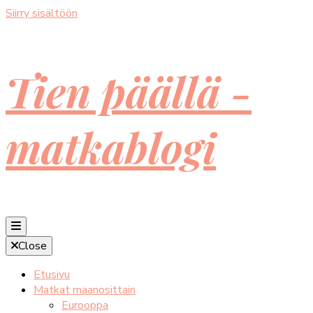
Siirry sisältöön
Tien päällä -
matkablogi
Close
Etusivu
Matkat maanosittain
Eurooppa