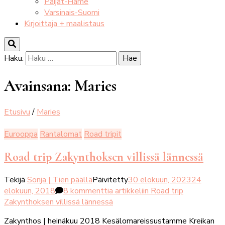
Päijät-Häme
Varsinais-Suomi
Kirjoittaja + maalistaus
Haku:
Avainsana:
Maries
Etusivu
/
Maries
Eurooppa
Rantalomat
Road tripit
Road trip Zakynthoksen villissä lännessä
Tekijä
Sonja | Tien päällä
Päivitetty
30 elokuun, 2023
24
elokuun, 2018
8 kommenttia
artikkeliin Road trip
Zakynthoksen villissä lännessä
Zakynthos | heinäkuu 2018 Kesälomareissustamme Kreikan