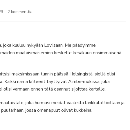
artikkeliin
23
2 kommenttia
Mökkiunelmia
Pernajassa
a, joka kuuluu nykyään
Loviisaan
. Me päädyimme
hmaiden maalaismaisemien keskelle kesäkuun ensimmäisenä
aitsisi maksimissaan tunnin päässä Helsingistä, siellä olisi
a. Kaikki nämä kriteerit täyttyivät Airnbn-mökissä, joka
i olisi varmaan ennen tätä osannut sijoittaa kartalle.
maalaistalo, joka hurmasi meidät vaaleilla lankkulattioillaan ja
n puutarhaan, jossa omenapuut olivat kukkeina.