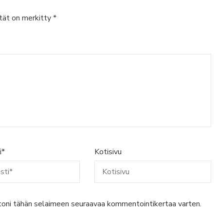
tät on merkitty
*
i
*
Kotisivu
stoni tähän selaimeen seuraavaa kommentointikertaa varten.