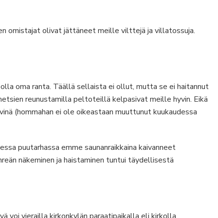
n omistajat olivat jättäneet meille vilttejä ja villatossuja.
la oma ranta. Täällä sellaista ei ollut, mutta se ei haitannut
etsien reunustamilla peltoteillä kelpasivat meille hyvin. Eikä
päivinä (hommahan ei ole oikeastaan muuttunut kuukaudessa
aisessa puutarhassa emme saunanraikkaina kaivanneet
reän näkeminen ja haistaminen tuntui täydellisestä
 voi vierailla kirkonkylän paraatipaikalla eli kirkolla.