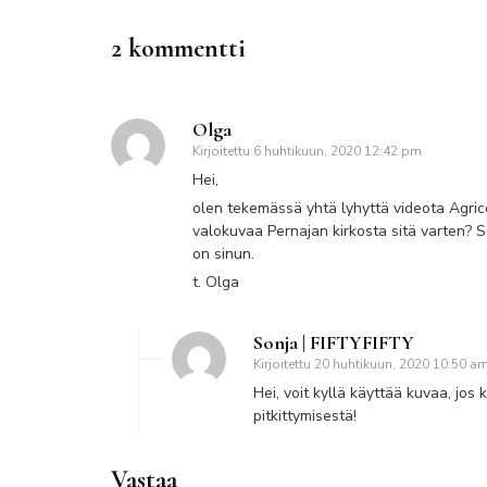
2 kommentti
Olga
Kirjoitettu
6 huhtikuun, 2020 12:42 pm
Hei,
olen tekemässä yhtä lyhyttä videota Agric
valokuvaa Pernajan kirkosta sitä varten? Se 
on sinun.
t. Olga
Sonja | FIFTYFIFTY
Kirjoitettu
20 huhtikuun, 2020 10:50 a
Hei, voit kyllä käyttää kuvaa, jo
pitkittymisestä!
Vastaa