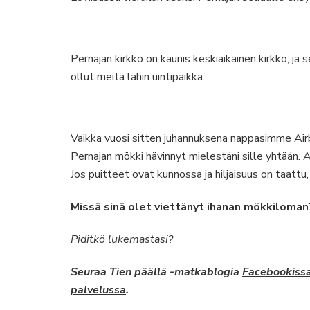
Pernajan kirkko on kaunis keskiaikainen kirkko, ja 
ollut meitä lähin uintipaikka.
Vaikka vuosi sitten j
uhannuksena nappasimme Air
Pernajan mökki hävinnyt mielestäni sille yhtään. 
Jos puitteet ovat kunnossa ja hiljaisuus on taatt
Missä sinä olet viettänyt ihanan mökkiloman
Piditkö lukemastasi?
Seuraa Tien päällä -matkablogia
Facebookiss
palvelussa
.