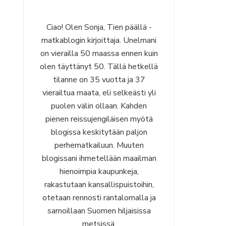
Ciao! Olen Sonja, Tien päällä -
matkablogin kirjoittaja. Unelmani
on vierailla 50 maassa ennen kuin
olen täyttänyt 50. Tällä hetkellä
tilanne on 35 vuotta ja 37
vierailtua maata, eli selkeästi yli
puolen välin ollaan. Kahden
pienen reissujengiläisen myötä
blogissa keskitytään paljon
perhematkailuun. Muuten
blogissani ihmetellään maailman
hienoimpia kaupunkeja,
rakastutaan kansallispuistoihin,
otetaan rennosti rantalomalla ja
samoillaan Suomen hiljaisissa
metsissä.