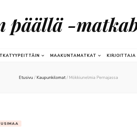
n päällä -matkab
TKATYYPEITTÄIN
MAAKUNTAMATKAT
KIRJOITTAJA
Etusivu
/
Kaupunkilomat
/
Mökkiunelmia Pernajassa
UUSIMAA