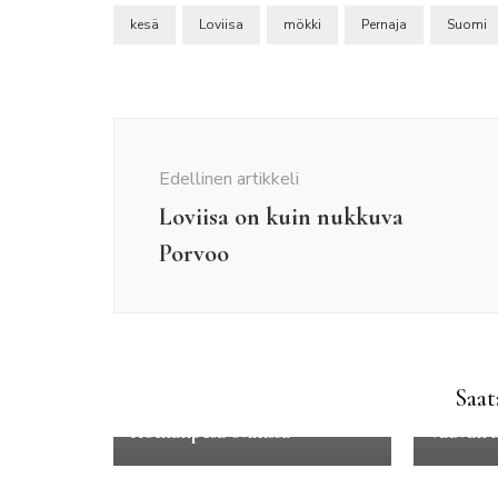
kesä
Loviisa
mökki
Pernaja
Suomi
Artikkelien
selaus
Edellinen artikkeli
Loviisa on kuin nukkuva
Porvoo
Maakunt
Luontomatkailu
Matkake
Maakuntamatkat
Pohjois-
Perhema
Pohjanmaa
Road tri
Saat
Hääpäivä Hotelli Iso-Syötteen
kansalli
Kotkanpesä-sviitissä
vauvan 