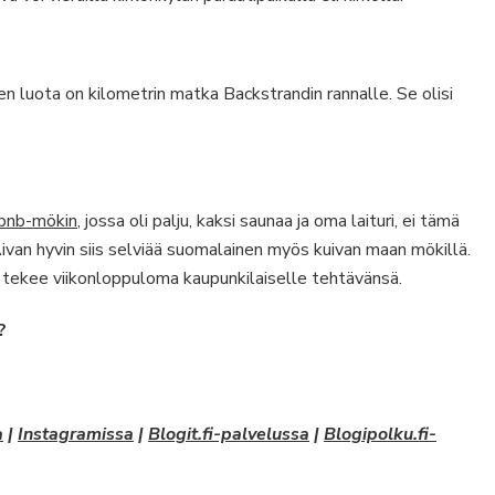
sen luota on kilometrin matka Backstrandin rannalle. Se olisi
bnb-mökin
, jossa oli palju, kaksi saunaa ja oma laituri, ei tämä
Aivan hyvin siis selviää suomalainen myös kuivan maan mökillä.
u, tekee viikonloppuloma kaupunkilaiselle tehtävänsä.
?
a
|
Instagramissa
|
Blogit.fi-palvelussa
|
Blogipolku.fi-