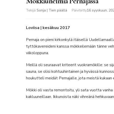
Mökkiunelmia Pernajassa
Tekijä
Sonja | Tien päällä
Päivitetty
16 syyskuun, 20
Loviisa | kesäkuu 2017
Pernaja on pieni kirkonkylä itäisellä Uudellamaall
tyttökavereideni kanssa mökkeilemään tänne ve
viikoloppuna.
Meillä oli seuraavat kriteerit vuokramökille: se sij
sauna, se olisi kohtuuhintainen ja hyvässä kunnoss
houkutteli meidät Pernajalle, jota meistä kukaan e
Mökki oli vasta remontoitu, yli sata vuotta vanha 
kakluuneillaan. Ikkunoista näki vihreänä hehkuvaa