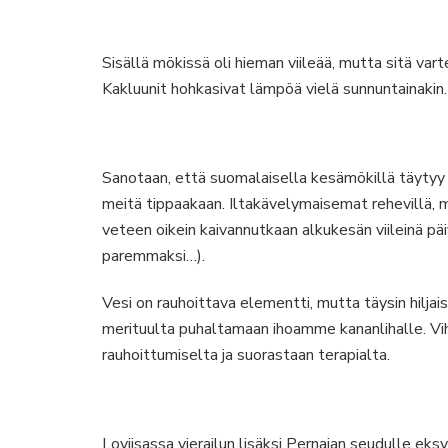
Sisällä mökissä oli hieman viileää, mutta sitä varte
Kakluunit hohkasivat lämpöä vielä sunnuntainakin.
Sanotaan, että suomalaisella kesämökillä täytyy ol
meitä tippaakaan. Iltakävelymaisemat rehevillä, m
veteen oikein kaivannutkaan alkukesän viileinä 
paremmaksi…).
Vesi on rauhoittava elementti, mutta täysin hilj
merituulta puhaltamaan ihoamme kananlihalle. Vih
rauhoittumiselta ja suorastaan terapialta.
Loviisassa vierailun lisäksi Pernajan seudulle eksyvä