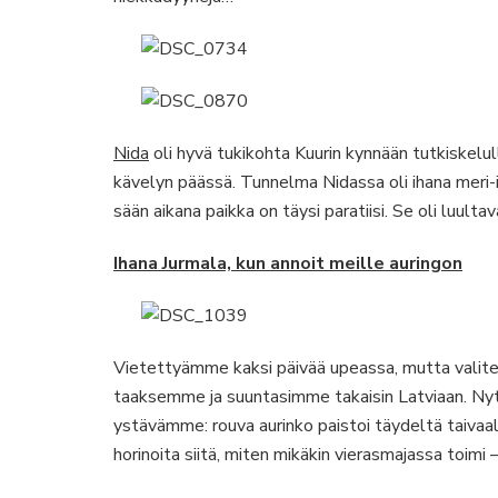
Nida
oli hyvä tukikohta Kuurin kynnään tutkiskelu
kävelyn päässä. Tunnelma Nidassa oli ihana meri-
sään aikana paikka on täysi paratiisi. Se oli luult
Ihana Jurmala, kun annoit meille auringon
Vietettyämme kaksi päivää upeassa, mutta valit
taaksemme ja suuntasimme takaisin Latviaan. Nyt
ystävämme: rouva aurinko paistoi täydeltä taivaa
horinoita siitä, miten mikäkin vierasmajassa toimi