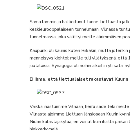
Sama lämmin ja haltioitunut tunne Liettuasta jat
keskieurooppalaiseen tunnelmaan. Vilnassa tuntui 
tunnelmassa, joka välittyi meille äärimmäisen posi
Kaupunki oli kaunis kuten Riikakin, mutta jotenk
menneisyys kiehtoi
: meille tuli yllätyksenä, ett
juutalaisia. Synagogia oli noihin aikoihin yli sata, 
Ei ihme, että liettualaiset rakastavat Kuurin
Vaikka ihastuimme Vilnaan, herra sade teki meille
Vilnasta ajoimme Liettuan länsiosaan Kuurin kynn
Nidan kalastajakylää, en voinut kuin ihailla paik
hiekkadyynejä…