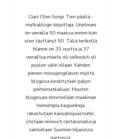
Ciao! Olen Sonja, Tien päällä -
matkablogin kirjoittaja. Unelmani
on vierailla 50 maassa ennen kuin
olen täyttänyt 50. Tällä hetkellä
tilanne on 35 vuotta ja 37
vierailtua maata, eli selkeästi yli
puolen välin ollaan. Kahden
pienen reissujengiläisen myötä
blogissa keskitytään paljon
perhematkailuun. Muuten
blogissani ihmetellään maailman
hienoimpia kaupunkeja,
rakastutaan kansallispuistoihin,
otetaan rennosti rantalomalla ja
samoillaan Suomen hiljaisissa
metsissä.