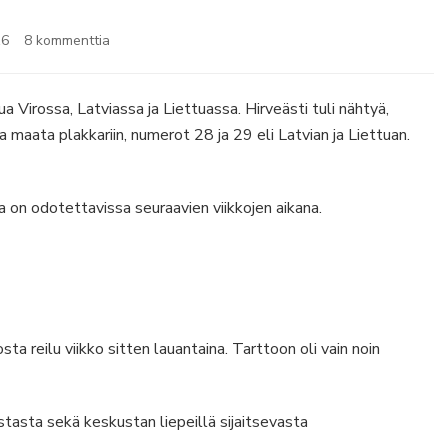
artikkeliin
16
8 kommenttia
Baltian
road
trip
a Virossa, Latviassa ja Liettuassa. Hirveästi tuli nähtyä,
lyhyesti
ta maata plakkariin, numerot 28 ja 29 eli Latvian ja Liettuan.
sa on odotettavissa seuraavien viikkojen aikana.
reilu viikko sitten lauantaina. Tarttoon oli vain noin
tasta sekä keskustan liepeillä sijaitsevasta