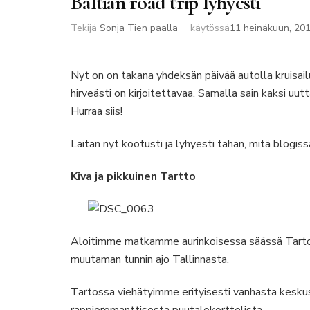
Baltian road trip lyhyesti
Tekijä
Sonja Tien paalla
käytössä
11 heinäkuun, 20
Nyt on on takana yhdeksän päivää autolla kruisailu
hirveästi on kirjoitettavaa. Samalla sain kaksi uut
Hurraa siis!
Laitan nyt kootusti ja lyhyesti tähän, mitä blogis
Kiva ja pikkuinen Tartto
Aloitimme matkamme aurinkoisessa säässä Tartosta 
muutaman tunnin ajo Tallinnasta.
Tartossa viehätyimme erityisesti vanhasta keskus
rappioromanttisesta puutalokorttelista.