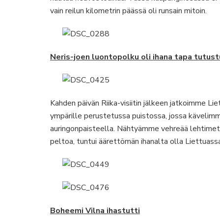
vain reilun kilometrin päässä oli runsain mitoin.
Neris-joen luontopolku oli ihana tapa tutus
Kahden päivän Riika-visiitin jälkeen jatkoimme Li
ympärille perustetussa puistossa, jossa kävelimme 
auringonpaisteella. Nähtyämme vehreää lehtimetsä
peltoa, tuntui äärettömän ihanalta olla Liettuass
Boheemi Vilna ihastutti