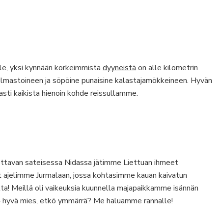
lle, yksi kynnään korkeimmista
dyyneistä
on alle kilometrin
ilmastoineen ja söpöine punaisine kalastajamökkeineen. Hyvän
avasti kaikista hienoin kohde reissullamme.
ettavan sateisessa Nidassa jätimme Liettuan ihmeet
 ajelimme Jurmalaan, jossa kohtasimme kauan kaivatun
lta! Meillä oli vaikeuksia kuunnella majapaikkamme isännän
– hyvä mies, etkö ymmärrä? Me haluamme rannalle!