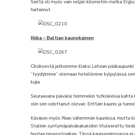
Sieltä oli myös vain neljän kilometrin matka Erglu
haitannut.
Riika
– Baltian kaunokainen
Cēsiksestä jatkoimme illaksi Latvian pääkaupunki R
”tyydyimme” olemaan hotellimme kylpylässä sen s
kujia.
Seuraavana päivänä teimmekin tutkiskelua kahta k
olin sen odottanut olevan: Erittäin kaunis ja tunne
Käväisin myös Riian vähemmän kauniissa, mutta k
Stalinin syntymäpäiväkakuksikin tituleerattu tied
huutaa neuvostoaikaa. Tässä kaupunginosassa ei o