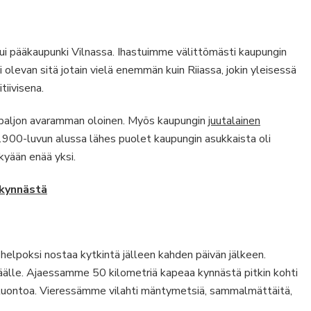
kui pääkaupunki Vilnassa. Ihastuimme välittömästi kaupungin
olevan sitä jotain vielä enemmän kuin Riiassa, jokin yleisessä
tiivisena.
in paljon avaramman oloinen. Myös kaupungin
juutalainen
ä 1900-luvun alussa lähes puolet kaupungin asukkaista oli
nykyään enää yksi.
 kynnästä
 helpoksi nostaa kytkintä jälleen kahden päivän jälkeen.
äälle. Ajaessamme 50 kilometriä kapeaa kynnästä pitkin kohti
an luontoa. Vieressämme vilahti mäntymetsiä, sammalmättäitä,