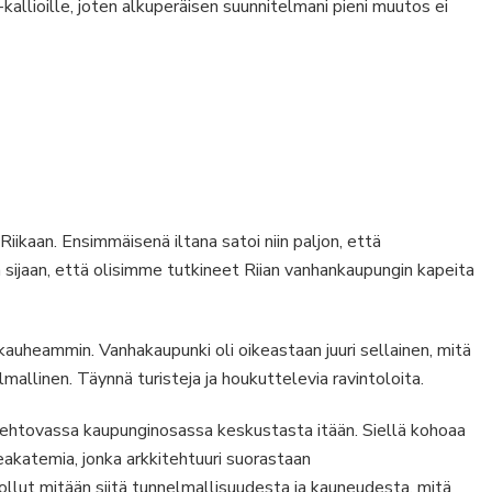
-kallioille, joten alkuperäisen suunnitelmani pieni muutos ei
iikaan. Ensimmäisenä iltana satoi niin paljon, että
ijaan, että olisimme tutkineet Riian vanhankaupungin kapeita
auheammin. Vanhakaupunki oli oikeastaan juuri sellainen, mitä
lmallinen. Täynnä turisteja ja houkuttelevia ravintoloita.
iehtovassa kaupunginosassa keskustasta itään. Siellä kohoaa
eakatemia, jonka arkkitehtuuri suorastaan
llut mitään siitä tunnelmallisuudesta ja kauneudesta, mitä