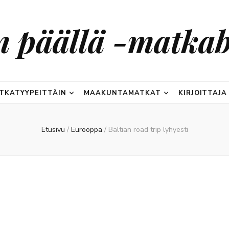
n päällä -matkab
TKATYYPEITTÄIN
MAAKUNTAMATKAT
KIRJOITTAJA
Etusivu
/
Eurooppa
/
Baltian road trip lyhyesti