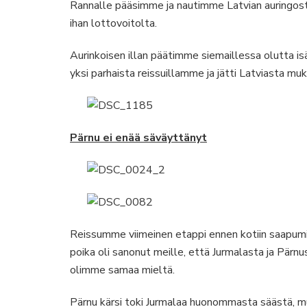
Rannalle pääsimme ja nautimme Latvian auringosta
ihan lottovoitolta.
Aurinkoisen illan päätimme siemaillessa olutta 
yksi parhaista reissuillamme ja jätti Latviasta mu
Pärnu ei enää säväyttänyt
Reissumme viimeinen etappi ennen kotiin saapumi
poika oli sanonut meille, että Jurmalasta ja Pär
olimme samaa mieltä.
Pärnu kärsi toki Jurmalaa huonommasta säästä, 