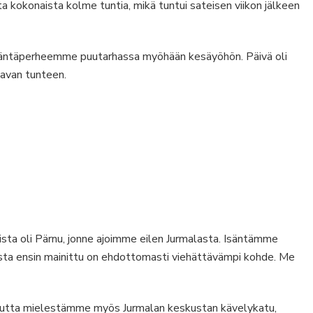
 kokonaista kolme tuntia, mikä tuntui sateisen viikon jälkeen
isäntäperheemme puutarhassa myöhään kesäyöhön. Päivä oli
kavan tunteen.
sta oli Pärnu, jonne ajoimme eilen Jurmalasta. Isäntämme
nusta ensin mainittu on ehdottomasti viehättävämpi kohde. Me
mutta mielestämme myös Jurmalan keskustan kävelykatu,