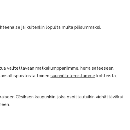
hteena se jäi kuitenkin lopulta muita pliisummaksi.
tua valitettavaan matkakumppaniimme, herra sateeseen.
kansallispuistosta toinen
suunnittelemistamme
kohteista,
iseen Cēsiksen kaupunkiin, joka osoittautuikin viehättäväksi
neen.