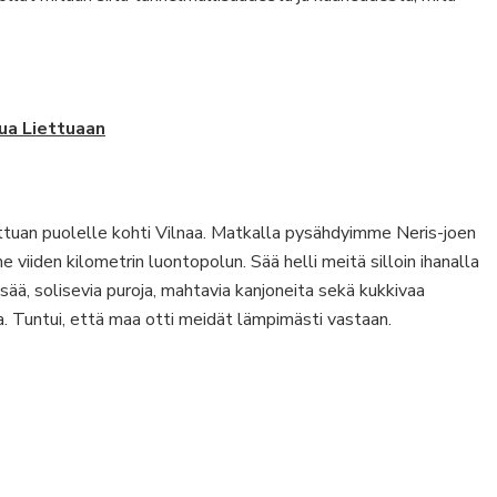
tua Liettuaan
ettuan puolelle kohti Vilnaa. Matkalla pysähdyimme Neris-joen
viiden kilometrin luontopolun. Sää helli meitä silloin ihanalla
ä, solisevia puroja, mahtavia kanjoneita sekä kukkivaa
a. Tuntui, että maa otti meidät lämpimästi vastaan.