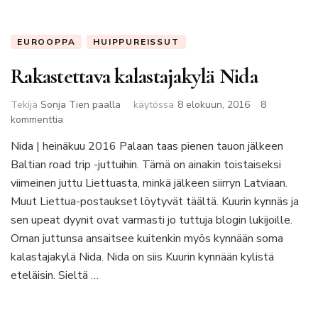
EUROOPPA
HUIPPUREISSUT
Rakastettava kalastajakylä Nida
Tekijä
Sonja Tien paalla
käytössä
8 elokuun, 2016
8
artikkeliin
kommenttia
Rakastettava
Nida | heinäkuu 2016 Palaan taas pienen tauon jälkeen
kalastajakylä
Baltian road trip -juttuihin. Tämä on ainakin toistaiseksi
Nida
viimeinen juttu Liettuasta, minkä jälkeen siirryn Latviaan.
Muut Liettua-postaukset löytyvät täältä. Kuurin kynnäs ja
sen upeat dyynit ovat varmasti jo tuttuja blogin lukijoille.
Oman juttunsa ansaitsee kuitenkin myös kynnään soma
kalastajakylä Nida. Nida on siis Kuurin kynnään kylistä
eteläisin. Sieltä …