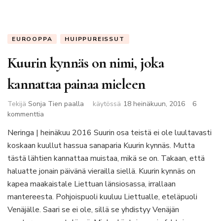
EUROOPPA
HUIPPUREISSUT
Kuurin kynnäs on nimi, joka
kannattaa painaa mieleen
Tekijä
Sonja Tien paalla
käytössä
18 heinäkuun, 2016
6
artikkeliin
kommenttia
Kuurin
Neringa | heinäkuu 2016 Suurin osa teistä ei ole luultavasti
kynnäs
koskaan kuullut hassua sanaparia Kuurin kynnäs. Mutta
on
nimi,
tästä lähtien kannattaa muistaa, mikä se on. Takaan, että
joka
haluatte jonain päivänä vierailla siellä. Kuurin kynnäs on
kannattaa
kapea maakaistale Liettuan länsiosassa, irrallaan
painaa
mantereesta. Pohjoispuoli kuuluu Liettualle, eteläpuoli
mieleen
Venäjälle. Saari se ei ole, sillä se yhdistyy Venäjän