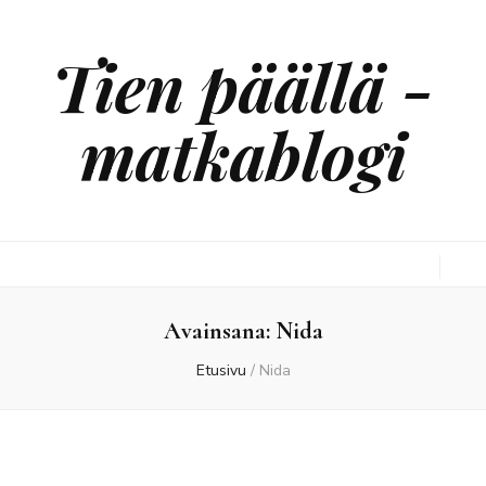
Tien päällä -
matkablogi
Avainsana:
Nida
Etusivu
/
Nida