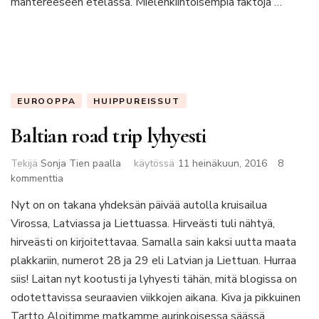
mantereeseen etelässä. Mielenkiintoisempia faktoja …
EUROOPPA
HUIPPUREISSUT
Baltian road trip lyhyesti
Tekijä
Sonja Tien paalla
käytössä
11 heinäkuun, 2016
8
artikkeliin
kommenttia
Baltian
Nyt on on takana yhdeksän päivää autolla kruisailua
road
Virossa, Latviassa ja Liettuassa. Hirveästi tuli nähtyä,
trip
lyhyesti
hirveästi on kirjoitettavaa. Samalla sain kaksi uutta maata
plakkariin, numerot 28 ja 29 eli Latvian ja Liettuan. Hurraa
siis! Laitan nyt kootusti ja lyhyesti tähän, mitä blogissa on
odotettavissa seuraavien viikkojen aikana. Kiva ja pikkuinen
Tartto Aloitimme matkamme aurinkoisessa säässä