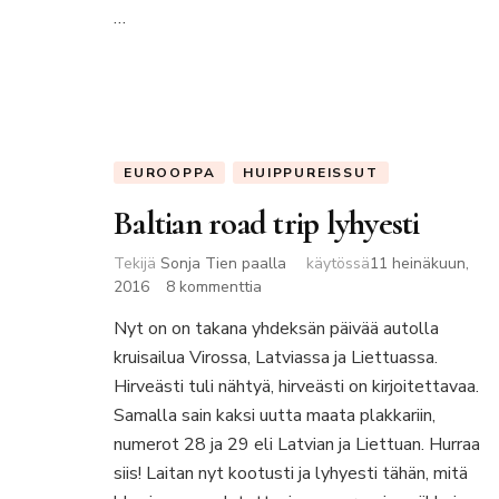
…
EUROOPPA
HUIPPUREISSUT
Baltian road trip lyhyesti
Tekijä
Sonja Tien paalla
käytössä
11 heinäkuun,
artikkeliin
2016
8 kommenttia
Baltian
Nyt on on takana yhdeksän päivää autolla
road
kruisailua Virossa, Latviassa ja Liettuassa.
trip
lyhyesti
Hirveästi tuli nähtyä, hirveästi on kirjoitettavaa.
Samalla sain kaksi uutta maata plakkariin,
numerot 28 ja 29 eli Latvian ja Liettuan. Hurraa
siis! Laitan nyt kootusti ja lyhyesti tähän, mitä