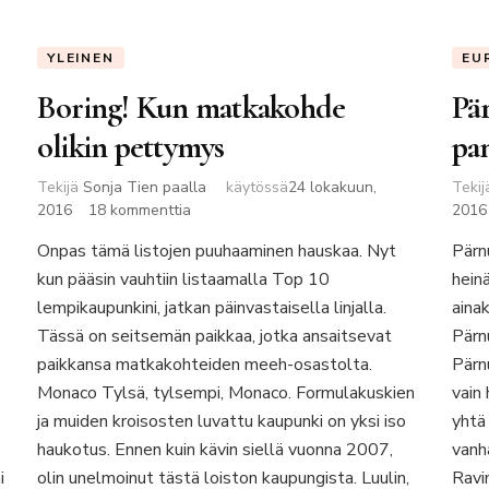
YLEINEN
EU
Boring! Kun matkakohde
Pär
olikin pettymys
pa
Tekijä
Sonja Tien paalla
käytössä
24 lokakuun,
Teki
artikkeliin
2016
18 kommenttia
2016
Boring!
Onpas tämä listojen puuhaaminen hauskaa. Nyt
Pärn
Kun
kun pääsin vauhtiin listaamalla Top 10
matkakohde
heinä
olikin
lempikaupunkini, jatkan päinvastaisella linjalla.
aina
pettymys
Tässä on seitsemän paikkaa, jotka ansaitsevat
Pärnu
paikkansa matkakohteiden meeh-osastolta.
Pärn
Monaco Tylsä, tylsempi, Monaco. Formulakuskien
vain
ja muiden kroisosten luvattu kaupunki on yksi iso
yhtä 
haukotus. Ennen kuin kävin siellä vuonna 2007,
vanh
i
olin unelmoinut tästä loiston kaupungista. Luulin,
Ravi