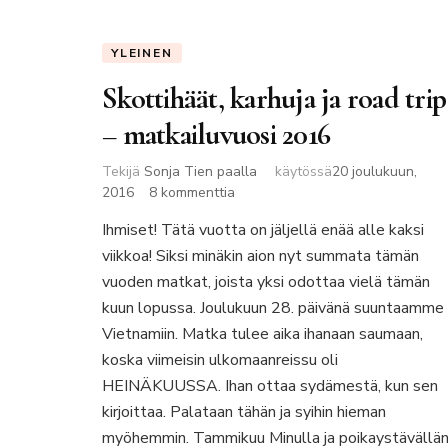
YLEINEN
Skottihäät, karhuja ja road trip
– matkailuvuosi 2016
Tekijä
Sonja Tien paalla
käytössä
20 joulukuun,
artikkeliin
2016
8 kommenttia
Skottihäät,
Ihmiset! Tätä vuotta on jäljellä enää alle kaksi
karhuja
viikkoa! Siksi minäkin aion nyt summata tämän
ja
road
vuoden matkat, joista yksi odottaa vielä tämän
trip
kuun lopussa. Joulukuun 28. päivänä suuntaamme
–
Vietnamiin. Matka tulee aika ihanaan saumaan,
matkailuvuosi
koska viimeisin ulkomaanreissu oli
2016
HEINÄKUUSSA. Ihan ottaa sydämestä, kun sen
kirjoittaa. Palataan tähän ja syihin hieman
myöhemmin. Tammikuu Minulla ja poikaystävällän