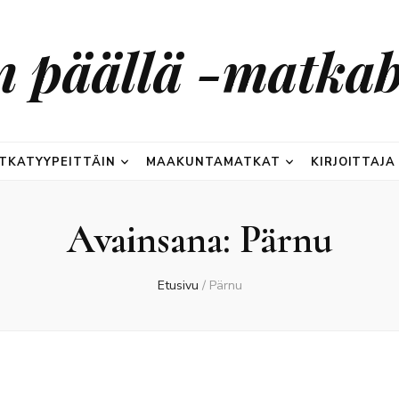
n päällä -matkab
TKATYYPEITTÄIN
MAAKUNTAMATKAT
KIRJOITTAJA
Avainsana:
Pärnu
Etusivu
/
Pärnu