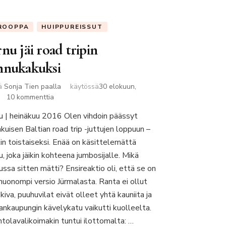
ROOPPA
HUIPPUREISSUT
nu jäi road tripin
nnukakuksi
jä
Sonja Tien paalla
käytössä
30 elokuun,
artikkeliin
10 kommenttia
Pärnu
u | heinäkuu 2016 Olen vihdoin päässyt
jäi
kuisen Baltian road trip -juttujen loppuun –
road
tripin
kin toistaiseksi. Enää on käsittelemättä
pannukakuksi
, joka jäikin kohteena jumbosijalle. Mikä
ussa sitten mätti? Ensireaktio oli, että se on
 huonompi versio Jürmalasta. Ranta ei ollut
kiva, puuhuvilat eivät olleet yhtä kauniita ja
ankaupungin kävelykatu vaikutti kuolleelta.
ntolavalikoimakin tuntui ilottomalta: …