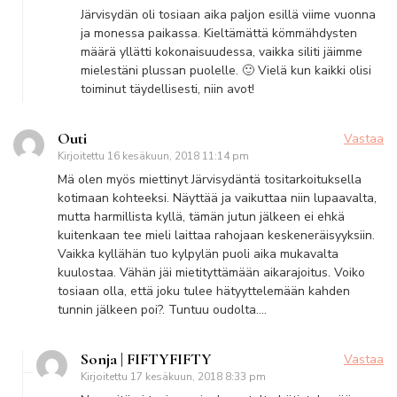
Järvisydän oli tosiaan aika paljon esillä viime vuonna
ja monessa paikassa. Kieltämättä kömmähdysten
määrä yllätti kokonaisuudessa, vaikka siliti jäimme
mielestäni plussan puolelle. 🙂 Vielä kun kaikki olisi
toiminut täydellisesti, niin avot!
Outi
Vastaa
Kirjoitettu
16 kesäkuun, 2018 11:14 pm
Mä olen myös miettinyt Järvisydäntä tositarkoituksella
kotimaan kohteeksi. Näyttää ja vaikuttaa niin lupaavalta,
mutta harmillista kyllä, tämän jutun jälkeen ei ehkä
kuitenkaan tee mieli laittaa rahojaan keskeneräisyyksiin.
Vaikka kyllähän tuo kylpylän puoli aika mukavalta
kuulostaa. Vähän jäi mietityttämään aikarajoitus. Voiko
tosiaan olla, että joku tulee hätyyttelemään kahden
tunnin jälkeen poi?. Tuntuu oudolta….
Sonja | FIFTYFIFTY
Vastaa
Kirjoitettu
17 kesäkuun, 2018 8:33 pm