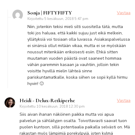
Sonja | FIFTYFIFTY
Vastaa
Kirjoitettu
5 kesäkuun, 2018 5:47 pm
Niin, jotenkin tekisi mieli silti suositella tätä, mutta
toki jos haluaa, että kaikki sujuu just eikä melkein,
yllätyksiä voi tosiaan olla luvassa. Asiakaspalvelussa
ei sinänsä ollut mitään vikaa, mutta ei se myöskään
noussut mitenkään erikoisesti esiin. Ehkä sitten
muutaman vuoden päästä ovat saaneet hommaa
vähän paremmin kasaan ja vauhtiin, jolloin tekin
voisitte hyvillä mielin lähteä sinne
pariskuntamatkalle, koska siihen se sopii kyllä hirmu
hyvin! 🙂
Heidi - Delux-Retkiperhe
Vastaa
Kirjoitettu
10 kesäkuun, 2018 12:30 pm
Siis aivan ihanan näköinen paikka mutta voi apua
palvelun ja sähläilyjen osalta. Toivottavasti saavat tuon
puolen kuntoon, sillä potentiaalia paikalla selvästi on. Mä
rakastan myös lämpimiä porekylpyjä, joten kylmä