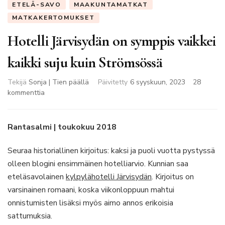
ETELÄ-SAVO
MAAKUNTAMATKAT
MATKAKERTOMUKSET
Hotelli Järvisydän on symppis vaikkei
kaikki suju kuin Strömsössä
Tekijä
Sonja | Tien päällä
Päivitetty
6 syyskuun, 2023
28
artikkeliin
kommenttia
Hotelli
Järvisydän
on
Rantasalmi | toukokuu 2018
symppis
vaikkei
Seuraa historiallinen kirjoitus: kaksi ja puoli vuotta pystyssä
kaikki
olleen blogini ensimmäinen hotelliarvio. Kunnian saa
suju
eteläsavolainen
kylpylähotelli Järvisydän
. Kirjoitus on
kuin
Strömsössä
varsinainen romaani, koska viikonloppuun mahtui
onnistumisten lisäksi myös aimo annos erikoisia
sattumuksia.