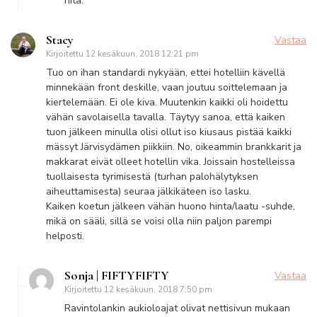
riitä.
Stacy
Vastaa
Kirjoitettu
12 kesäkuun, 2018 12:21 pm
Tuo on ihan standardi nykyään, ettei hotelliin kävellä
minnekään front deskille, vaan joutuu soittelemaan ja
kiertelemään. Ei ole kiva. Muutenkin kaikki oli hoidettu
vähän savolaisella tavalla. Täytyy sanoa, että kaiken
tuon jälkeen minulla olisi ollut iso kiusaus pistää kaikki
mässyt Järvisydämen piikkiin. No, oikeammin brankkarit ja
makkarat eivät olleet hotellin vika. Joissain hostelleissa
tuollaisesta tyrimisestä (turhan palohälytyksen
aiheuttamisesta) seuraa jälkikäteen iso lasku.
Kaiken koetun jälkeen vähän huono hinta/laatu -suhde,
mikä on sääli, sillä se voisi olla niin paljon parempi
helposti.
Sonja | FIFTYFIFTY
Vastaa
Kirjoitettu
12 kesäkuun, 2018 7:50 pm
Ravintolankin aukioloajat olivat nettisivun mukaan