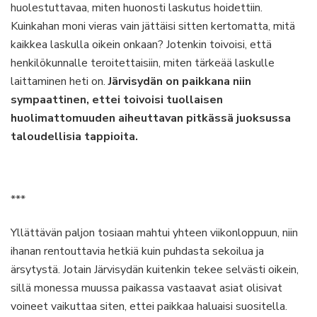
huolestuttavaa, miten huonosti laskutus hoidettiin.
Kuinkahan moni vieras vain jättäisi sitten kertomatta, mitä
kaikkea laskulla oikein onkaan? Jotenkin toivoisi, että
henkilökunnalle teroitettaisiin, miten tärkeää laskulle
laittaminen heti on.
Järvisydän on paikkana niin
sympaattinen, ettei toivoisi tuollaisen
huolimattomuuden aiheuttavan pitkässä juoksussa
taloudellisia tappioita.
***
Yllättävän paljon tosiaan mahtui yhteen viikonloppuun, niin
ihanan rentouttavia hetkiä kuin puhdasta sekoilua ja
ärsytystä. Jotain Järvisydän kuitenkin tekee selvästi oikein,
sillä monessa muussa paikassa vastaavat asiat olisivat
voineet vaikuttaa siten, ettei paikkaa haluaisi suositella.