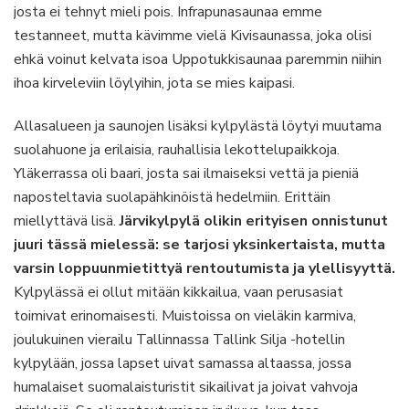
josta ei tehnyt mieli pois. Infrapunasaunaa emme
testanneet, mutta kävimme vielä Kivisaunassa, joka olisi
ehkä voinut kelvata isoa Uppotukkisaunaa paremmin niihin
ihoa kirveleviin löylyihin, jota se mies kaipasi.
Allasalueen ja saunojen lisäksi kylpylästä löytyi muutama
suolahuone ja erilaisia, rauhallisia lekottelupaikkoja.
Yläkerrassa oli baari, josta sai ilmaiseksi vettä ja pieniä
naposteltavia suolapähkinöistä hedelmiin. Erittäin
miellyttävä lisä.
Järvikylpylä olikin erityisen onnistunut
juuri tässä mielessä: se tarjosi yksinkertaista, mutta
varsin loppuunmietittyä rentoutumista ja ylellisyyttä.
Kylpylässä ei ollut mitään kikkailua, vaan perusasiat
toimivat erinomaisesti. Muistoissa on vieläkin karmiva,
joulukuinen vierailu Tallinnassa Tallink Silja -hotellin
kylpylään, jossa lapset uivat samassa altaassa, jossa
humalaiset suomalaisturistit sikailivat ja joivat vahvoja