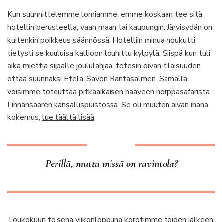
Kun suunnittelemme lomiamme, emme koskaan tee sitä
hotellin perusteella, vaan maan tai kaupungin. Järvisydän on
kuitenkin poikkeus säännössä. Hotelliin minua houkutti
tietysti se kuuluisa kallioon louhittu kylpylä. Siispä kun tuli
aika miettiä siipalle joululahjaa, totesin oivan tilaisuuden
ottaa suunnaksi Etelä-Savon Rantasalmen. Samalla
voisimme toteuttaa pitkäaikaisen haaveen norppasafarista
Linnansaaren kansallispuistossa. Se oli muuten aivan ihana
kokemus,
lue täältä lisää
.
Perillä, mutta missä on ravintola?
Toukokuun toisena viikonloppuna körötimme töiden jälkeen