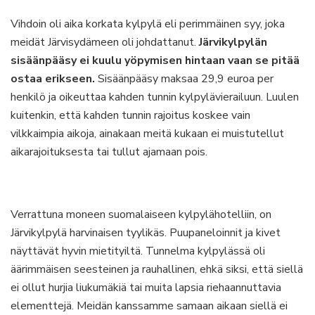
Vihdoin oli aika korkata kylpylä eli perimmäinen syy, joka
meidät Järvisydämeen oli johdattanut.
Järvikylpylän
sisäänpääsy ei kuulu yöpymisen hintaan vaan se pitää
ostaa erikseen.
Sisäänpääsy maksaa 29,9 euroa per
henkilö ja oikeuttaa kahden tunnin kylpylävierailuun. Luulen
kuitenkin, että kahden tunnin rajoitus koskee vain
vilkkaimpia aikoja, ainakaan meitä kukaan ei muistutellut
aikarajoituksesta tai tullut ajamaan pois.
Verrattuna moneen suomalaiseen kylpylähotelliin, on
Järvikylpylä harvinaisen tyylikäs. Puupaneloinnit ja kivet
näyttävät hyvin mietityiltä. Tunnelma kylpylässä oli
äärimmäisen seesteinen ja rauhallinen, ehkä siksi, että siellä
ei ollut hurjia liukumäkiä tai muita lapsia riehaannuttavia
elementtejä. Meidän kanssamme samaan aikaan siellä ei