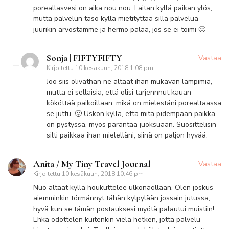
poreallasvesi on aika nou nou. Laitan kyllä paikan ylös,
mutta palvelun taso kyllä mietityttää sillä palvelua
juurikin arvostamme ja hermo palaa, jos se ei toimi 🙂
Sonja | FIFTYFIFTY
Vastaa
Kirjoitettu
10 kesäkuun, 2018 1:08 pm
Joo siis olivathan ne altaat ihan mukavan lämpimiä,
mutta ei sellaisia, että olisi tarjennnut kauan
kököttää paikoillaan, mikä on mielestäni porealtaassa
se juttu. 🙂 Uskon kyllä, että mitä pidempään paikka
on pystyssä, myös parantaa juoksuaan. Suosittelisin
silti paikkaa ihan mielelläni, siinä on paljon hyvää.
Anita / My Tiny Travel Journal
Vastaa
Kirjoitettu
10 kesäkuun, 2018 10:46 pm
Nuo altaat kyllä houkuttelee ulkonäöllään. Olen joskus
aiemminkin törmännyt tähän kylpylään jossain jutussa,
hyvä kun se tämän postauksesi myötä palautui muistiin!
Ehkä odottelen kuitenkin vielä hetken, jotta palvelu