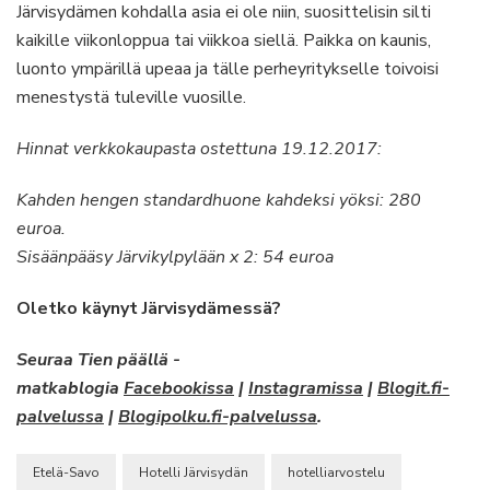
Järvisydämen kohdalla asia ei ole niin, suosittelisin silti
kaikille viikonloppua tai viikkoa siellä. Paikka on kaunis,
luonto ympärillä upeaa ja tälle perheyritykselle toivoisi
menestystä tuleville vuosille.
Hinnat verkkokaupasta ostettuna 19.12.2017:
Kahden hengen standardhuone kahdeksi yöksi: 280
euroa.
Sisäänpääsy Järvikylpylään x 2: 54 euroa
Oletko käynyt Järvisydämessä?
Seuraa Tien päällä -
matkablogia
Facebookissa
|
Instagramissa
|
Blogit.fi-
palvelussa
|
Blogipolku.fi-palvelussa
.
Etelä-Savo
Hotelli Järvisydän
hotelliarvostelu