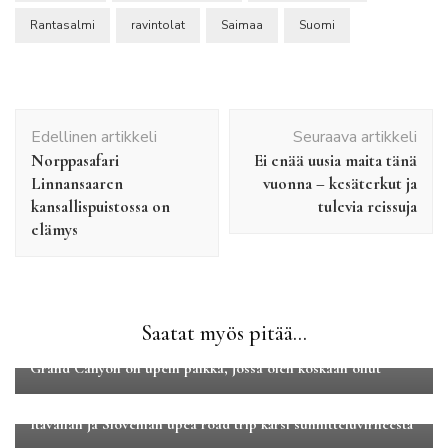
Rantasalmi
ravintolat
Saimaa
Suomi
Artikkelien
Edellinen artikkeli
Seuraava artikkeli
selaus
Norppasafari
Ei enää uusia maita tänä
Linnansaaren
vuonna – kesäterkut ja
kansallispuistossa on
tulevia reissuja
elämys
Saatat myös pitää...
Luontomatkailu
Matkakertomukset
Pohjois-Amerikka
Grand Canyon on upein paikka, jossa olen koskaan ollut
Eurooppa
Matkakertomukset
Road tripit
Itävallan ja Slovenian upea road trip kärsi sunnitteluvirheestä