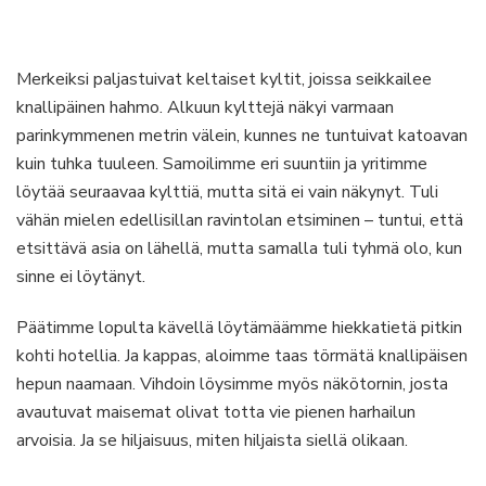
Merkeiksi paljastuivat keltaiset kyltit, joissa seikkailee
knallipäinen hahmo. Alkuun kylttejä näkyi varmaan
parinkymmenen metrin välein, kunnes ne tuntuivat katoavan
kuin tuhka tuuleen. Samoilimme eri suuntiin ja yritimme
löytää seuraavaa kylttiä, mutta sitä ei vain näkynyt. Tuli
vähän mielen edellisillan ravintolan etsiminen – tuntui, että
etsittävä asia on lähellä, mutta samalla tuli tyhmä olo, kun
sinne ei löytänyt.
Päätimme lopulta kävellä löytämäämme hiekkatietä pitkin
kohti hotellia. Ja kappas, aloimme taas törmätä knallipäisen
hepun naamaan. Vihdoin löysimme myös näkötornin, josta
avautuvat maisemat olivat totta vie pienen harhailun
arvoisia. Ja se hiljaisuus, miten hiljaista siellä olikaan.