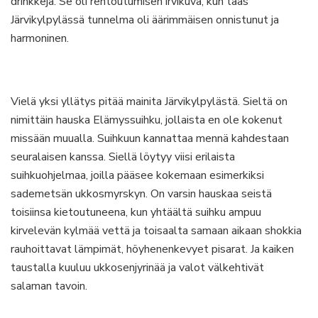
drinkkejä. Se oli rentoutumisen irvikuva, kun taas
Järvikylpylässä tunnelma oli äärimmäisen onnistunut ja
harmoninen.
Vielä yksi yllätys pitää mainita Järvikylpylästä. Sieltä on
nimittäin hauska Elämyssuihku, jollaista en ole kokenut
missään muualla. Suihkuun kannattaa mennä kahdestaan
seuralaisen kanssa. Siellä löytyy viisi erilaista
suihkuohjelmaa, joilla pääsee kokemaan esimerkiksi
sademetsän ukkosmyrskyn. On varsin hauskaa seistä
toisiinsa kietoutuneena, kun yhtäältä suihku ampuu
kirvelevän kylmää vettä ja toisaalta samaan aikaan shokkia
rauhoittavat lämpimät, höyhenenkevyet pisarat. Ja kaiken
taustalla kuuluu ukkosenjyrinää ja valot välkehtivät
salaman tavoin.