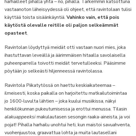
harhailleet pihalla yhtä – no, pihalla. Tarkemmin katsottuna
vastaanoton läheisyydessä oli ohjeet, että ravintolaan tulisi
käyttää toista sisäänkäyntiä.
Vahinko vain, että pois
käytöstä olevalle reitille oli paljon selkeämmät
opasteet
.
Ravintolan löydyttyä meidät otti vastaan nuori mies, joka
ihastuttavan leveällä ja äärimmäisen hitaalla savolaisella
puheenparrella toivotti meidät tervetulleeksi. Pääsimme
pöytään jo selkeästi hiljenneessä ravintolassa.
Ravintola Piikatytössä on haettu keskiaikateemaa –
ilmeisesti, koska paikalla on harjoitettu matkailutoimintaa
jo 1600-luvulta lähtien – joka kuului musiikissa, näkyi
henkilökunnan pukeutumisessa ja erottui menussa. Tilasin
alakuappeeksi
makulautasen sesongin raaka-aineista, ja voi
pojat! Pihalla harhailu unohtui heti, kun maistoi savuahventa,
vuohenjuustoa, graavattua lohta ja muita lautasellani