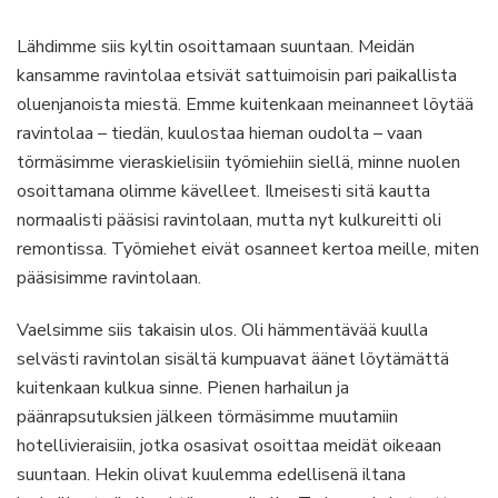
Lähdimme siis kyltin osoittamaan suuntaan. Meidän
kansamme ravintolaa etsivät sattuimoisin pari paikallista
oluenjanoista miestä. Emme kuitenkaan meinanneet löytää
ravintolaa – tiedän, kuulostaa hieman oudolta – vaan
törmäsimme vieraskielisiin työmiehiin siellä, minne nuolen
osoittamana olimme kävelleet. Ilmeisesti sitä kautta
normaalisti pääsisi ravintolaan, mutta nyt kulkureitti oli
remontissa. Työmiehet eivät osanneet kertoa meille, miten
pääsisimme ravintolaan.
Vaelsimme siis takaisin ulos. Oli hämmentävää kuulla
selvästi ravintolan sisältä kumpuavat äänet löytämättä
kuitenkaan kulkua sinne. Pienen harhailun ja
päänrapsutuksien jälkeen törmäsimme muutamiin
hotellivieraisiin, jotka osasivat osoittaa meidät oikeaan
suuntaan. Hekin olivat kuulemma edellisenä iltana