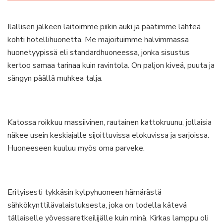
Ilallisen jälkeen laitoimme piikin auki ja päätimme lähteä
kohti hotellihuonetta. Me majoituimme halvimmassa
huonetyypissä eli standardhuoneessa, jonka sisustus
kertoo samaa tarinaa kuin ravintola. On paljon kiveä, puuta ja
sängyn päällä muhkea talja.
Katossa roikkuu massiivinen, rautainen kattokruunu, jollaisia
näkee usein keskiajalle sijoittuvissa elokuvissa ja sarjoissa.
Huoneeseen kuuluu myös oma parveke.
Erityisesti tykkäsin kylpyhuoneen hämärästä
sähkökynttilävalaistuksesta, joka on todella kätevä
tällaiselle yövessaretkeilijälle kuin minä. Kirkas lamppu oli