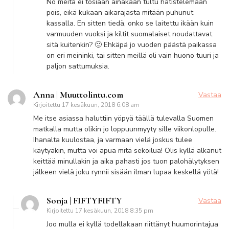
No meitä ei tosiaan ainakaan tultu hätistelemään
pois, eikä kukaan aikarajasta mitään puhunut
kassalla. En sitten tiedä, onko se laitettu ikään kuin
varmuuden vuoksi ja kiltit suomalaiset noudattavat
sitä kuitenkin? 🙂 Ehkäpä jo vuoden päästä paikassa
on eri meininki, tai sitten meillä oli vain huono tuuri ja
paljon sattumuksia.
Anna | Muuttolintu.com
Vastaa
Kirjoitettu
17 kesäkuun, 2018 6:08 am
Me itse asiassa haluttiin yöpyä täällä tulevalla Suomen
matkalla mutta olikin jo loppuunmyyty sille viikonlopulle.
Ihanalta kuulostaa, ja varmaan vielä joskus tulee
käytyäkin, mutta voi apua mitä sekoilua! Olis kyllä alkanut
keittää minullakin ja aika pahasti jos tuon palohälytyksen
jälkeen vielä joku rynnii sisään ilman lupaa keskellä yötä!
Sonja | FIFTYFIFTY
Vastaa
Kirjoitettu
17 kesäkuun, 2018 8:35 pm
Joo mulla ei kyllä todellakaan riittänyt huumorintajua