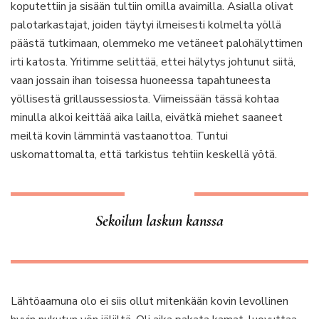
koputettiin ja sisään tultiin omilla avaimilla. Asialla olivat
palotarkastajat, joiden täytyi ilmeisesti kolmelta yöllä
päästä tutkimaan, olemmeko me vetäneet palohälyttimen
irti katosta. Yritimme selittää, ettei hälytys johtunut siitä,
vaan jossain ihan toisessa huoneessa tapahtuneesta
yöllisestä grillaussessiosta. Viimeissään tässä kohtaa
minulla alkoi keittää aika lailla, eivätkä miehet saaneet
meiltä kovin lämmintä vastaanottoa. Tuntui
uskomattomalta, että tarkistus tehtiin keskellä yötä.
Sekoilun laskun kanssa
Lähtöaamuna olo ei siis ollut mitenkään kovin levollinen