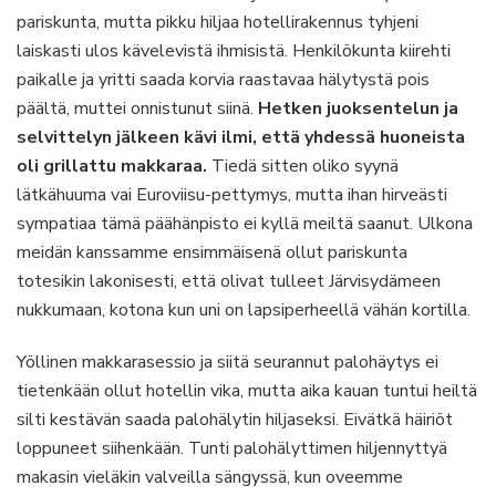
pariskunta, mutta pikku hiljaa hotellirakennus tyhjeni
laiskasti ulos kävelevistä ihmisistä. Henkilökunta kiirehti
paikalle ja yritti saada korvia raastavaa hälytystä pois
päältä, muttei onnistunut siinä.
Hetken juoksentelun ja
selvittelyn jälkeen kävi ilmi, että yhdessä huoneista
oli grillattu makkaraa.
Tiedä sitten oliko syynä
lätkähuuma vai Euroviisu-pettymys, mutta ihan hirveästi
sympatiaa tämä päähänpisto ei kyllä meiltä saanut. Ulkona
meidän kanssamme ensimmäisenä ollut pariskunta
totesikin lakonisesti, että olivat tulleet Järvisydämeen
nukkumaan, kotona kun uni on lapsiperheellä vähän kortilla.
Yöllinen makkarasessio ja siitä seurannut palohäytys ei
tietenkään ollut hotellin vika, mutta aika kauan tuntui heiltä
silti kestävän saada palohälytin hiljaseksi. Eivätkä häiriöt
loppuneet siihenkään. Tunti palohälyttimen hiljennyttyä
makasin vieläkin valveilla sängyssä, kun oveemme