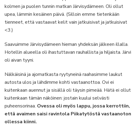
kolmen ja puolen tunnin matkan Järvisydämeen. Oli ollut
upea, lämmin kesäinen päivä. (Silloin emme tietenkään
tienneet, että vastaavat kelit vain jatkuisivat ja jatkuisivat
<3.)
Saavuimme Järvisydämeen hieman yhdeksän jälkeen illalla.
Hotellin alueella oli ihastuttavan rauhallista ja hiljaista. Järvi
oli aivan tyyni.
Nälkäisinä ja ajomatkasta ryytyneinä raahasimme laukut
autosta ulos ja lähdimme kohti vastaanottoa. Ovi ei
kuitenkaan auennut ja sisällä oli täysin pimeää. Hätä ei ollut
kuitenkaan tämän näköinen: jostain kuului selvästi
puheensorinaa.
Ovessa oli myös lappu, jossa kerrottiin,
että avaimen saisi ravintola Piikatytöstä vastaanoton
ollessa kiinni.