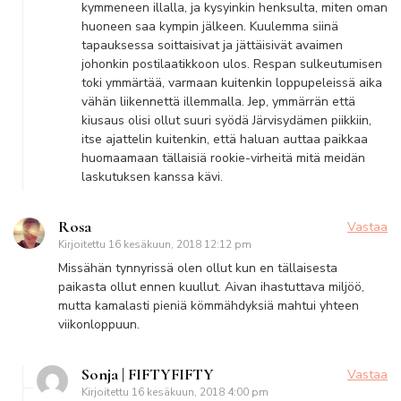
kymmeneen illalla, ja kysyinkin henksulta, miten oman
huoneen saa kympin jälkeen. Kuulemma siinä
tapauksessa soittaisivat ja jättäisivät avaimen
johonkin postilaatikkoon ulos. Respan sulkeutumisen
toki ymmärtää, varmaan kuitenkin loppupeleissä aika
vähän liikennettä illemmalla. Jep, ymmärrän että
kiusaus olisi ollut suuri syödä Järvisydämen piikkiin,
itse ajattelin kuitenkin, että haluan auttaa paikkaa
huomaamaan tällaisiä rookie-virheitä mitä meidän
laskutuksen kanssa kävi.
Rosa
Vastaa
Kirjoitettu
16 kesäkuun, 2018 12:12 pm
Missähän tynnyrissä olen ollut kun en tällaisesta
paikasta ollut ennen kuullut. Aivan ihastuttava miljöö,
mutta kamalasti pieniä kömmähdyksiä mahtui yhteen
viikonloppuun.
Sonja | FIFTYFIFTY
Vastaa
Kirjoitettu
16 kesäkuun, 2018 4:00 pm