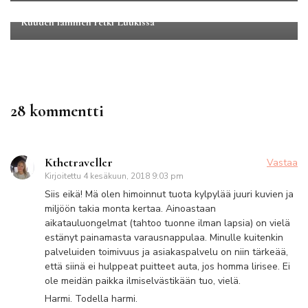
Maakuntamatkat
Uusimaa
Kuuden lammen retki Luukissa
28 kommentti
Kthetraveller
Vastaa
Kirjoitettu
4 kesäkuun, 2018 9:03 pm
Siis eikä! Mä olen himoinnut tuota kylpylää juuri kuvien ja
miljöön takia monta kertaa. Ainoastaan
aikatauluongelmat (tahtoo tuonne ilman lapsia) on vielä
estänyt painamasta varausnappulaa. Minulle kuitenkin
palveluiden toimivuus ja asiakaspalvelu on niin tärkeää,
että siinä ei hulppeat puitteet auta, jos homma lirisee. Ei
ole meidän paikka ilmiselvästikään tuo, vielä.
Harmi. Todella harmi.