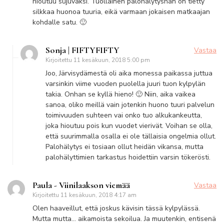
hioutuu sujuvaksi. Tuollainen palohälytyshän on tietty
silkkaa huonoa tuuria, eikä varmaan jokaisen matkaajan
kohdalle satu. 🙂
Sonja | FIFTYFIFTY
Vastaa
Kirjoitettu
11 kesäkuun, 2018 5:00 pm
Joo, Järvisydämestä oli aika monessa paikassa juttua
varsinkin viime vuoden puolella juuri tuon kylpylän
takia. Onhan se kyllä hieno! 🙂 Niin, aika vaikea
sanoa, oliko meillä vain jotenkin huono tuuri palvelun
toimivuuden suhteen vai onko tuo alkukankeutta,
joka hioutuu pois kun vuodet vierivät. Voihan se olla,
että suurimmalla osalla ei ole tällaisia ongelmia ollut.
Palohälytys ei tosiaan ollut heidän vikansa, mutta
palohälyttimien tarkastus hoidettiin varsin tökerösti.
Paula - Viinilaakson viemää
Vastaa
Kirjoitettu
11 kesäkuun, 2018 4:17 am
Olen haaveillut, että joskus kävisin tässä kylpylässä.
Mutta mutta… aikamoista sekoilua. Ja muutenkin, entisenä