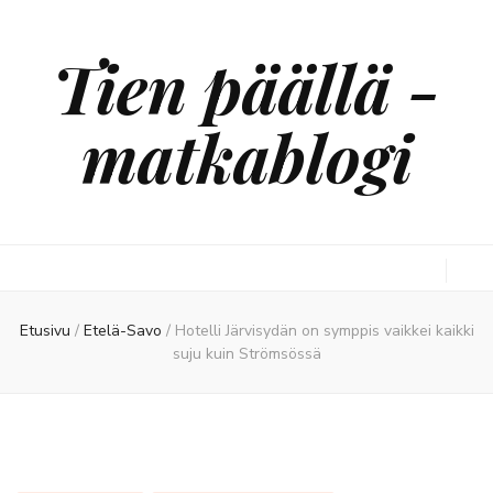
Tien päällä -
matkablogi
Etusivu
/
Etelä-Savo
/
Hotelli Järvisydän on symppis vaikkei kaikki
suju kuin Strömsössä