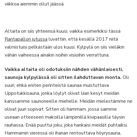
viikkoa aiemmin ollut jäässä.
Altaita on siis yhteensä kuusi, vaikka esimerkiksi tässä
Rantapallon jutussa
luvattiin, että kesällä 2017 niitä
valmistuisi pelkästään ulos kuusi. Kylpylä on siis vieläkin
vähän vaiheessa ainakin noihin visioihin verrattuna.
Vaikka altaita oli odotuksiin nähden vähänlaisesti,
saunoja kylpylässä oli sitten ilahduttavan monta.
Oli
suuri, ehkä eniten perinteistä saunaa muistuttava
Uppotukkisauna, jonka löylyt olivat liian kesyt meidän
kanssamme saunoneelle miehelle. Meidän mielestämme ne
olivat juuri sopivat. Sitten oli hammam, jossa saimme
useaan otteeseen makoilla lämpimillä kivipaasilla täysin
rauhassa. Enää puuttui joku, joka hankaisi meidät puhtaiksi.
Hammamin vieressä oli ihanan rentouttava höyrysauna,