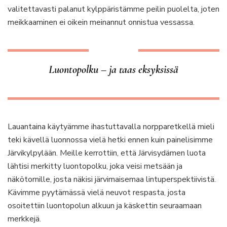
valitettavasti palanut kylppäristämme peilin puolelta, joten
meikkaaminen ei oikein meinannut onnistua vessassa.
Luontopolku – ja taas eksyksissä
Lauantaina käytyämme ihastuttavalla norpparetkellä mieli
teki kävellä luonnossa vielä hetki ennen kuin painelisimme
Järvikylpylään. Meille kerrottiin, että Järvisydämen luota
lähtisi merkitty luontopolku, joka veisi metsään ja
näkötornille, josta näkisi järvimaisemaa lintuperspektiivistä.
Kävimme pyytämässä vielä neuvot respasta, josta
osoitettiin luontopolun alkuun ja käskettin seuraamaan
merkkejä.