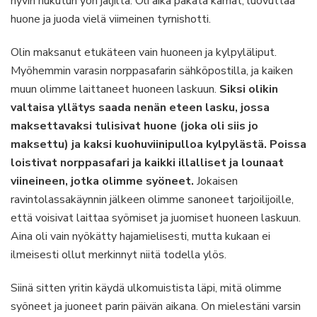
hyvin nukutun yön jäljiltä. Oli aika pakata kamat, luovuttaa
huone ja juoda vielä viimeinen tyrnishotti.
Olin maksanut etukäteen vain huoneen ja kylpyläliput.
Myöhemmin varasin norppasafarin sähköpostilla, ja kaiken
muun olimme laittaneet huoneen laskuun.
Siksi olikin
valtaisa yllätys saada nenän eteen lasku, jossa
maksettavaksi tulisivat huone (joka oli siis jo
maksettu) ja kaksi kuohuviinipulloa kylpylästä. Poissa
loistivat norppasafari ja kaikki illalliset ja lounaat
viineineen, jotka olimme syöneet.
Jokaisen
ravintolassakäynnin jälkeen olimme sanoneet tarjoilijoille,
että voisivat laittaa syömiset ja juomiset huoneen laskuun.
Aina oli vain nyökätty hajamielisesti, mutta kukaan ei
ilmeisesti ollut merkinnyt niitä todella ylös.
Siinä sitten yritin käydä ulkomuistista läpi, mitä olimme
syöneet ja juoneet parin päivän aikana. On mielestäni varsin