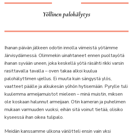
Yöllinen palohälytys
Ihanan päivän jälkeen odotin innolla viimeistä yötämme
Järvisydämessä. Olimmekin uinahtaneet ennen puoltayötä
ihanan syvään uneen, joka keskellä yötä räsähti rikki varsin
rasittavalla tavalla – oven takaa alkoi kuulua
palohälyttimen ujellus. Ei muuta kuin sängystä ylös,
vaatteet päälle ja alkukesän yöhön hytisemään. Pyrylle tuli
kuulemma armeijamuistot mieleen – minä muistin, miksen
ole koskaan halunnut armeijaan. Otin kameran ja puhelimen
mukaan varmuuden vuoksi, eihän sitä voinut tietää, olisiko
kyseessä ihan oikea tulipalo.
Meidän kanssamme ulkona värjötteli ensin vain yksi