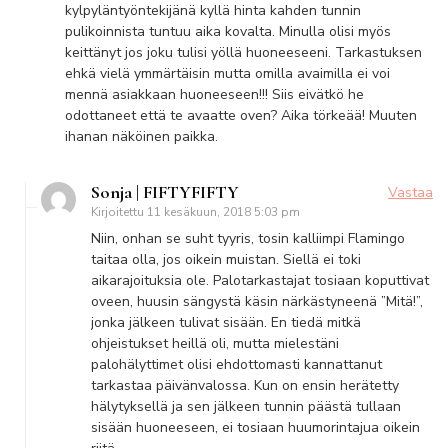
kylpyläntyöntekijänä kyllä hinta kahden tunnin
pulikoinnista tuntuu aika kovalta. Minulla olisi myös
keittänyt jos joku tulisi yöllä huoneeseeni. Tarkastuksen
ehkä vielä ymmärtäisin mutta omilla avaimilla ei voi
mennä asiakkaan huoneeseen!!! Siis eivätkö he
odottaneet että te avaatte oven? Aika törkeää! Muuten
ihanan näköinen paikka.
Sonja | FIFTYFIFTY
Vastaa
Kirjoitettu
11 kesäkuun, 2018 5:03 pm
Niin, onhan se suht tyyris, tosin kalliimpi Flamingo
taitaa olla, jos oikein muistan. Siellä ei toki
aikarajoituksia ole. Palotarkastajat tosiaan koputtivat
oveen, huusin sängystä käsin närkästyneenä ”Mitä!”,
jonka jälkeen tulivat sisään. En tiedä mitkä
ohjeistukset heillä oli, mutta mielestäni
palohälyttimet olisi ehdottomasti kannattanut
tarkastaa päivänvalossa. Kun on ensin herätetty
hälytyksellä ja sen jälkeen tunnin päästä tullaan
sisään huoneeseen, ei tosiaan huumorintajua oikein