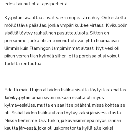
edes tainnut olla lapsiperheitä.
Kylpylän sisäaltaat ovat varsin nopeasti nähty. On keskellä
möllöttävä pääallas, jonka ympäri kulkee virtaus. Kivikupolin
sisältä löytyy rauhallinen pusutteluluola. Sitten on
poreamme, jonka olisin toivonut olevan yhtä huumaavan
lämmin kuin Flamingon lämpimimmät altaat. Nyt vesi oli
piirun verran liian kylmää siihen, että poreissa olisi voinut
todella rentoutua.
Edellä mainittujen altaiden lisäksi sisältä löytyi lastenallas.
Järvikylpylän oman sivun mukaan sisällä oli myös
kylmävesiallas, mutta en saa itse päähäni, missä kohtaa se
oli. Sisäaltaiden lisäksi ulkoa löytyy kaksi järvivesiallasta.
Niissä heitimme talviturkin, ja käväisimmepä myös rannan
kautta järvessä, joka oli uskomatonta kyllä alle kaksi