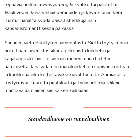
lepääviä herkkuja.
Piäsyömingiksi
valikoitui paistettu
Haukiveden kuha varhaisperunoiden ja kevätsipulin kera.
Tuntui ihanalta syödä paikallisherkkuja näin
kansallisromanttisessa paikassa.
Sananen vielä Piikatytön aamupalasta. Sieltä löytyi monia
hotelliaamiaisen klassikoita pekonista kokkeliin ja
karjalanpiirakoihin. Toisin kuin monen muun hotellin
aamiaisella, Järvisydämen munakokkeli oli sopivan kosteaa
ja kuohkeaa eikä kellertäväksi kuivahtanutta. Aamiaiselta
löytyi myös tuoreita puolukoita ja tyrnishotteja. Oikein
maittava aamiainen siis kaiken kaikkiaan.
Standardhuone on tunnelmallinen