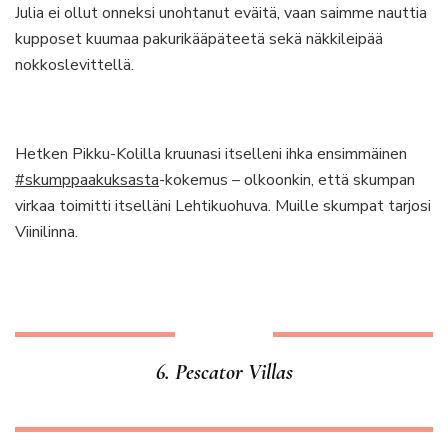
Julia ei ollut onneksi unohtanut eväitä, vaan saimme nauttia
kupposet kuumaa pakurikääpäteetä sekä näkkileipää
nokkoslevittellä.
Hetken Pikku-Kolilla kruunasi itselleni ihka ensimmäinen
#skumppaakuksasta
-kokemus – olkoonkin, että skumpan
virkaa toimitti itselläni Lehtikuohuva. Muille skumpat tarjosi
Viinilinna.
6. Pescator Villas