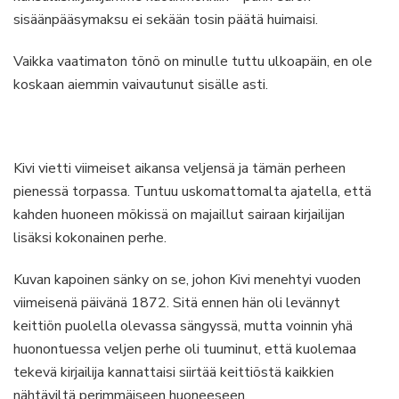
sisäänpääsymaksu ei sekään tosin päätä huimaisi.
Vaikka vaatimaton tönö on minulle tuttu ulkoapäin, en ole
koskaan aiemmin vaivautunut sisälle asti.
Kivi vietti viimeiset aikansa veljensä ja tämän perheen
pienessä torpassa. Tuntuu uskomattomalta ajatella, että
kahden huoneen mökissä on majaillut sairaan kirjailijan
lisäksi kokonainen perhe.
Kuvan kapoinen sänky on se, johon Kivi menehtyi vuoden
viimeisenä päivänä 1872. Sitä ennen hän oli levännyt
keittiön puolella olevassa sängyssä, mutta voinnin yhä
huonontuessa veljen perhe oli tuuminut, että kuolemaa
tekevä kirjailija kannattaisi siirtää keittiöstä kaikkien
nähtäviltä perimmäiseen huoneeseen.