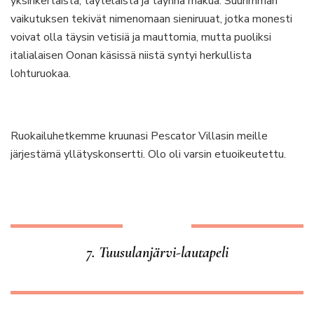
yksinkertaista, täyteläistä ja täynnä makua. Suurimman
vaikutuksen tekivät nimenomaan sieniruuat, jotka monesti
voivat olla täysin vetisiä ja mauttomia, mutta puoliksi
italialaisen Oonan käsissä niistä syntyi herkullista
lohturuokaa.
Ruokailuhetkemme kruunasi Pescator Villasin meille
järjestämä yllätyskonsertti. Olo oli varsin etuoikeutettu.
7. Tuusulanjärvi-lautapeli