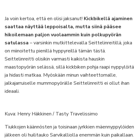
Ja voin kertoa, että en olisi jaksanut!
Kickbikellä ajaminen
saattaa näyttää leppoisalta, mutta siinä pääsee
hikoilemaan paljon vuolaammin kuin polkupyörän
satulassa
– varsinkin mutkittelevalla Seittelinreitillä, joka
on miinoitettu pienillä hyppyreillä tämän tästä.
Seittelinreitti olisikin varmasti kaikista hauskin
maastopyörän selässä, sillä kickbiken pohja raapi nyppylöitä
ja hidasti matkaa. Myöskään minun vaihteettomalle,
jalkajarruiselle mummopyörälle Seittelinreitti ei ollut ihan
ideaali.
Kuva: Henry Häkkinen / Tasty Travelissimo
Tiukkojen käännösten ja toisinaan jyrkkien mäennyppylöiden
jälkeen oli huilitauko Sarvikalliolla enemmän kuin paikallaan.