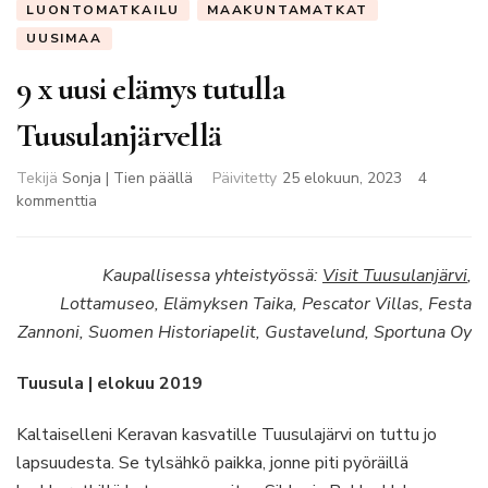
LUONTOMATKAILU
MAAKUNTAMATKAT
UUSIMAA
9 x uusi elämys tutulla
Tuusulanjärvellä
Tekijä
Sonja | Tien päällä
Päivitetty
25 elokuun, 2023
4
artikkeliin
kommenttia
9
x
uusi
Kaupallisessa yhteistyössä:
Visit Tuusulanjärvi
,
elämys
Lottamuseo, Elämyksen Taika, Pescator Villas, Festa
tutulla
Zannoni, Suomen Historiapelit, Gustavelund, Sportuna Oy
Tuusulanjärvellä
Tuusula | elokuu 2019
Kaltaiselleni Keravan kasvatille Tuusulajärvi on tuttu jo
lapsuudesta. Se tylsähkö paikka, jonne piti pyöräillä