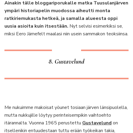
Ainakin tälle bloggariporukalle matka Tuusulanjärven
ympäri historiapelin muodossa aiheutti monta
ratkiriemukasta hetkeä, ja samalla alueesta oppi
uusia asioita kuin itsestään.
Nyt selvisi esimerkiksi se,
miksi Eero Järnefelt maalasi niin usein sammakon teoksiinsa.
8. Gustavelund
Me nukuimme makoisat yöunet tosiaan järven länsipuolella,
mutta nukkujille löytyy perinteisempikin vaihtoehto
itärannalta. Vuonna 1965 perustettu
Gustavelund
on
itsellenikin entuudestaan tuttu erään työkeikan takia,