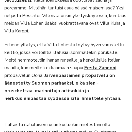
levolliseksi.
Kellarikerroksessa odottavat sauna ja
poreamme. Miltähän tuntuisi asua näissä maisemissa? Yksi
neljästä Pescator Villoista onkin yksityiskäytössä, kun taas
meidän Villa Lohen lisäksi vuokrattavana ovat Villa Kuha ja
Villa Karppi.
Ei liene yllätys, että Villa Lohesta löytyy hyvin varusteltu
keittiö, jossa voi loihtia illallisia isommallekin porukalle.
Meitä hemmoteltiin ihanan runsailla ja herkullisilla Italian
mauilla, kun meille kokkaamaan saapui
Festa Zannoni
-
pitopalvelun Oona.
Järvenpääläinen pitopalvelu on
äänestetty Suomen parhaaksi, eikä sieni-
bruschettaa, marinoituja artisokkia ja
herkkusienipastaa syödessä sitä ihmettele yhtään.
Tällaista italialaisen ruuan kuuluukin mielestäni olla: