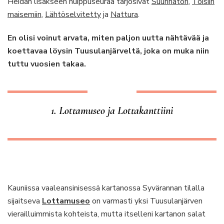
Heidän lisäkseen huippuseuraa tarjosivat
Suunnaton
,
Toisiin
maisemiin
,
Lähtöselvitetty
ja
Nattura
.
En olisi voinut arvata, miten paljon uutta nähtävää ja
koettavaa löysin Tuusulanjärveltä, joka on muka niin
tuttu vuosien takaa.
1. Lottamuseo ja Lottakanttiini
Kauniissa vaaleansinisessä kartanossa Syvärannan tilalla
sijaitseva
Lottamuseo
on varmasti yksi Tuusulanjärven
vierailluimmista kohteista, mutta itselleni kartanon salat