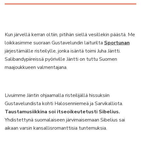
Kun järvellä kerran oltiin, pitihän siellä vesillekin päästä. Me
loikkasimme suoraan Gustavelundin laiturilta
Sportunan
järjestämälle risteilylle, jonka isäntä toimi Juha Jäntti.
Salibandypiireissä pyöriville Jäntti on tuttu Suomen
maajoukkueen valmentajana.
Livuimme Jäntin ohjaamalla risteilijällä hissuksiin
Gustavelundista kohti Halosenniemeä ja Sarvikalliota.
Taustamusiikkina soi itseoikeutetusti Sibelius.
Yhdistettynä suomalaiseen järvimaisemaan Sibelius sai
aikaan varsin kansallisromanttisia tuntemuksia.