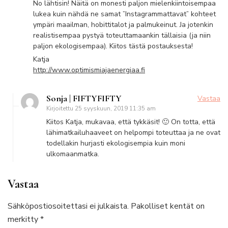
No lähtisin! Näitä on monesti paljon mielenkiintoisempaa
lukea kuin nähdä ne samat ”Instagrammattavat” kohteet
ympäri maailman, hobittitalot ja palmukeinut. Ja jotenkin
realistisempaa pystyä toteuttamaankin tällaisia (ja niin
paljon ekologisempaa). Kiitos tästä postauksesta!
Katja
http://www.optimismiajaenergiaa.fi
Sonja | FIFTYFIFTY
Vastaa
Kirjoitettu
25 syyskuun, 2019 11:35 am
Kiitos Katja, mukavaa, että tykkäsit! 🙂 On totta, että
lähimatkailuhaaveet on helpompi toteuttaa ja ne ovat
todellakin hurjasti ekologisempia kuin moni
ulkomaanmatka.
Vastaa
Sähköpostiosoitettasi ei julkaista.
Pakolliset kentät on
merkitty
*