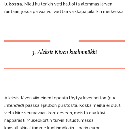
lukossa.
Mieli kuitenkin veti kalliolta alemmas järven
rantaan, jossa päivää voi viettää vaikkapa piknikin merkeissä.
3. Aleksis Kiven kuolinmökki
Aleksis Kiven viimeinen leposija löytyy kivenheiton (
pun
intended
) päässä Fjällbon puistosta. Koska meillä ei ollut
vielä kiire seuraavaan kohteeseen, meistä osa kävi
näppärästi Museokortin turvin tutustumassa
kansalliskirjailijamme kuolinmökkiin – parin euron