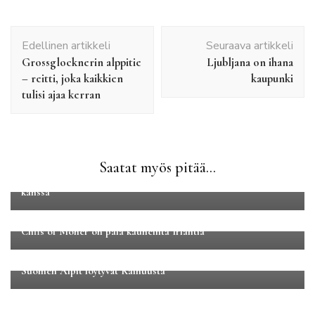
Artikkelien
Edellinen artikkeli
Seuraava artikkeli
selaus
Grossglocknerin alppitie
Ljubljana on ihana
– reitti, joka kaikkien
kaupunki
tulisi ajaa kerran
Luontomatkailu
Perhematkat
Road tripit
Saatat myös pitää...
Näin suunnittelet ja toteutat road tripin kahdestaan vauvan
kanssa
Eurooppa
Luontomatkailu
Cliffs of Moher on pala kauneinta Irlantia
Kainuu
Maakuntamatkat
Suomen Alpit löytyvät Kainuusta