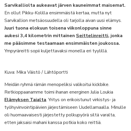
Sarvikalliolta aukeavat järven kauneimmat maisemat.
En ollut Pikku-Kolilla ensimmäistä kertaa, mutta nyt
Sarvikallion metsäosuudella oli tarjolla aivan uusi elämys.
Juuri tuona elokuun toisena viikonloppuna sinne
aukesi 3,4 kilometrin mittainen
Seittelinreitti
, jonka
me pääsimme testaamaan ensimmäisten joukossa.
Ympyräreitti sopii kuljettavaksi monella eri tyylillä.
Kuva: Mika Väistö / Lähtöportti
Meidän ryhmä rämän menopeliksi valikoitui kickbike.
Retkioppaanamme toimi ihanan energinen Julia Loukia
Elämyksen Taialta
. Yritys on erikoistunut virkistys- ja
työhyvinvointipäivien järjestämiseen Uudellamaalla. Minulle
oli huomaavaisesti järjestetty polkupyörä siltä varalta,
etten jaksaisi mahani kanssa potkia koko reittiä.