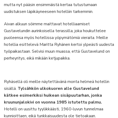
mutta nyt pääsin ensimmäistä kertaa tutustumaan
uudistuksen läpikäyneeseen hotelliin tarkemmin.
Aivan alkuun söimme maittavat hotelliaamiset
Gustavelundin aurinkoisella terassilla, joka houkuttelee
puoleensa myös hotellissa yöpymätömiä vieraita. Meille
hotellia esittelevä Maritta Ryhänen kertoi ylpeästi uudesta
työpaikastaan. Selvisi muun muassa, että Gustavelund on
perheyritys, eikä mikään ketjupaikka.
Ryhäsellä oli meille näytettävänä monta helmeä hotellin
sisällä.
Tylsähkön ulkokuoren alle Gustavelund
kätkee esimerkiksi huikean sisäpuutarhan, jonka
kruununjalokivi on vuonna 1985 istutettu palmu.
Hotelli on uusittu tyylikkäästi, 1960-luvun tunnelmaa
kunnioittaen, eikä tunkkaisuudesta ole tietoakaan.