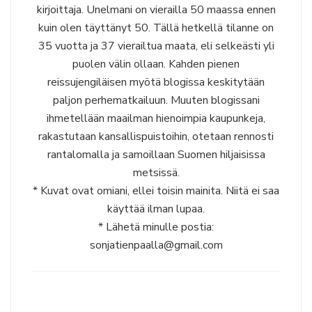
kirjoittaja. Unelmani on vierailla 50 maassa ennen
kuin olen täyttänyt 50. Tällä hetkellä tilanne on
35 vuotta ja 37 vierailtua maata, eli selkeästi yli
puolen välin ollaan. Kahden pienen
reissujengiläisen myötä blogissa keskitytään
paljon perhematkailuun. Muuten blogissani
ihmetellään maailman hienoimpia kaupunkeja,
rakastutaan kansallispuistoihin, otetaan rennosti
rantalomalla ja samoillaan Suomen hiljaisissa
metsissä.
* Kuvat ovat omiani, ellei toisin mainita. Niitä ei saa
käyttää ilman lupaa.
* Lähetä minulle postia:
sonjatienpaalla@gmail.com