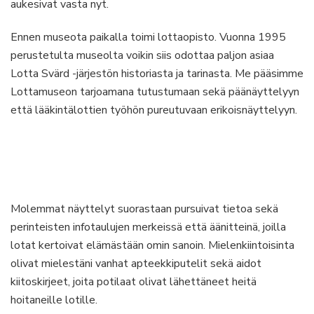
aukesivat vasta nyt.
Ennen museota paikalla toimi lottaopisto. Vuonna 1995
perustetulta museolta voikin siis odottaa paljon asiaa
Lotta Svärd -järjestön historiasta ja tarinasta. Me pääsimme
Lottamuseon tarjoamana tutustumaan sekä päänäyttelyyn
että lääkintälottien työhön pureutuvaan erikoisnäyttelyyn.
Molemmat näyttelyt suorastaan pursuivat tietoa sekä
perinteisten infotaulujen merkeissä että äänitteinä, joilla
lotat kertoivat elämästään omin sanoin. Mielenkiintoisinta
olivat mielestäni vanhat apteekkiputelit sekä aidot
kiitoskirjeet, joita potilaat olivat lähettäneet heitä
hoitaneille lotille.