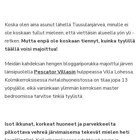
Koska olen aina asunut lähellä Tuusulanjärveä, minulle ei
ole koskaan tullut mieleen, että viettäisin alueella yön yli -
retken.
Mutta enpä ole koskaan tiennyt, kuinka tyylillä
täällä voisi majoittua!
Meidän kahdeksan hengen bloggariporukka majoittui järven
länsipuolella
Pescator Villasin
hulppeassa Villa Lohessa.
Kolmikerroksisessa rivitalohuoneistossa on tilaa jopa 13
yöpyjälle, eikä varsinkaan ylimmän kerroksen master
bedroomissa tarvitse tinkiä tyylistä.
Isot ikkunat, korkeat huoneet ja parvekkeelta
pilkottava vehreä järvimaisema tekevät mielen heti