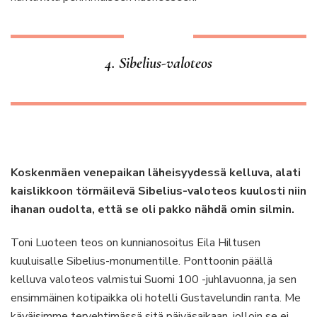
4. Sibelius-valoteos
Koskenmäen venepaikan läheisyydessä kelluva, alati
kaislikkoon törmäilevä Sibelius-valoteos kuulosti niin
ihanan oudolta, että se oli pakko nähdä omin silmin.
Toni Luoteen teos on kunnianosoitus Eila Hiltusen
kuuluisalle Sibelius-monumentille. Ponttoonin päällä
kelluva valoteos valmistui Suomi 100 -juhlavuonna, ja sen
ensimmäinen kotipaikka oli hotelli Gustavelundin ranta. Me
käväisimme tervehtimässä sitä päiväsaikaan, jolloin se ei