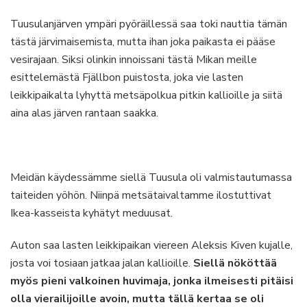
Tuusulanjärven ympäri pyöräillessä saa toki nauttia tämän
tästä järvimaisemista, mutta ihan joka paikasta ei pääse
vesirajaan. Siksi olinkin innoissani tästä Mikan meille
esittelemästä Fjällbon puistosta, joka vie lasten
leikkipaikalta lyhyttä metsäpolkua pitkin kallioille ja siitä
aina alas järven rantaan saakka.
Meidän käydessämme siellä Tuusula oli valmistautumassa
taiteiden yöhön. Niinpä metsätaivaltamme ilostuttivat
Ikea-kasseista kyhätyt meduusat.
Auton saa lasten leikkipaikan viereen Aleksis Kiven kujalle,
josta voi tosiaan jatkaa jalan kallioille.
Siellä nököttää
myös pieni valkoinen huvimaja, jonka ilmeisesti pitäisi
olla vierailijoille avoin, mutta tällä kertaa se oli