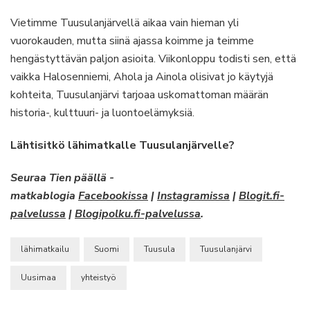
Vietimme Tuusulanjärvellä aikaa vain hieman yli
vuorokauden, mutta siinä ajassa koimme ja teimme
hengästyttävän paljon asioita. Viikonloppu todisti sen, että
vaikka Halosenniemi, Ahola ja Ainola olisivat jo käytyjä
kohteita, Tuusulanjärvi tarjoaa uskomattoman määrän
historia-, kulttuuri- ja luontoelämyksiä.
Lähtisitkö lähimatkalle Tuusulanjärvelle?
Seuraa Tien päällä -
matkablogia
Facebookissa
|
Instagramissa
|
Blogit.fi-
palvelussa
|
Blogipolku.fi-palvelussa
.
lähimatkailu
Suomi
Tuusula
Tuusulanjärvi
Uusimaa
yhteistyö