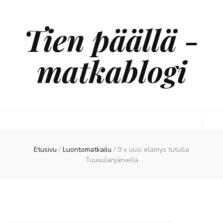
Tien päällä -
matkablogi
Etusivu
/
Luontomatkailu
/
9 x uusi elämys tutulla
Tuusulanjärvellä