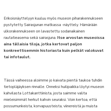
Erikoisnäyttelyyn kuuluu myös museon piharakennukseen
pystytetty Sairasjunan matkassa -näyttely. Hämärään
ulkorakennukseen on lavastettu sodanaikainen
rautatieasema sekä sairasjuna.
Itse arvostan museoissa
aina tällaisia tiloja, jotka kertovat paljon
konkreettisemmin historiasta kuin pelkät valokuvat
tai infotaulut.
Tässä vaiheessa aloimme jo kaivata pientä taukoa tuhdin
tietopläjäyksen rinnalle. Onneksi huilipaikka löytyi museon
kahvilasta Lottakanttiinista, josta saimme valita
mieleisimmät herkut kahvin seuraksi. Voin kertoa, että
possumunkeista, korvapuusteista, viinereistä ja muista