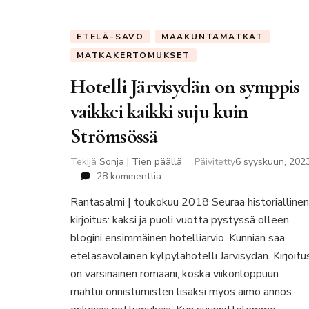
ETELÄ-SAVO
MAAKUNTAMATKAT
MATKAKERTOMUKSET
Hotelli Järvisydän on symppis
vaikkei kaikki suju kuin
Strömsössä
Tekijä
Sonja | Tien päällä
Päivitetty
6 syyskuun, 202
artikkeliin
28 kommenttia
Hotelli
Rantasalmi | toukokuu 2018 Seuraa historiallinen
Järvisydän
kirjoitus: kaksi ja puoli vuotta pystyssä olleen
on
symppis
blogini ensimmäinen hotelliarvio. Kunnian saa
vaikkei
eteläsavolainen kylpylähotelli Järvisydän. Kirjoitu
kaikki
on varsinainen romaani, koska viikonloppuun
suju
mahtui onnistumisten lisäksi myös aimo annos
kuin
Strömsössä