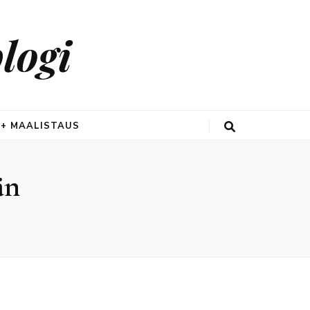
logi
 + MAALISTAUS
än