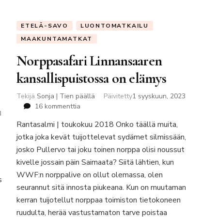
ETELÄ-SAVO
LUONTOMATKAILU
MAAKUNTAMATKAT
Norppasafari Linnansaaren
kansallispuistossa on elämys
Tekijä
Sonja | Tien päällä
Päivitetty
1 syyskuun, 2023
artikkeliin
16 kommenttia
3
Norppasafari
Rantasalmi | toukokuu 2018 Onko täällä muita,
Linnansaaren
jotka joka kevät tuijottelevat sydämet silmissään,
kansallispuistossa
on
josko Pullervo tai joku toinen norppa olisi noussut
elämys
kivelle jossain päin Saimaata? Siitä lähtien, kun
WWF:n norppalive on ollut olemassa, olen
s
seurannut sitä innosta piukeana. Kun on muutaman
kerran tuijotellut norppaa toimiston tietokoneen
ruudulta, herää vastustamaton tarve poistaa