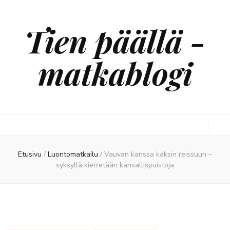
Tien päällä -
matkablogi
Etusivu
/
Luontomatkailu
/
Vauvan kanssa kaksin reissuun –
syksyllä kierretään kansallispuistoja