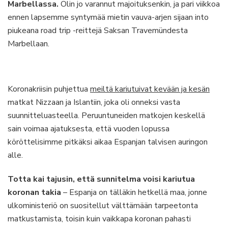
Marbellassa.
Olin jo varannut majoituksenkin, ja pari viikkoa
ennen lapsemme syntymää mietin vauva-arjen sijaan into
piukeana road trip -reittejä Saksan Travemündesta
Marbellaan.
Koronakriisin puhjettua
meiltä kariutuivat kevään ja kesän
matkat Nizzaan ja Islantiin, joka oli onneksi vasta
suunnitteluasteella. Peruuntuneiden matkojen keskellä
sain voimaa ajatuksesta, että vuoden lopussa
köröttelisimme pitkäksi aikaa Espanjan talvisen auringon
alle.
Totta kai tajusin, että sunnitelma voisi kariutua
koronan takia
– Espanja on tälläkin hetkellä maa, jonne
ulkoministeriö on suositellut välttämään tarpeetonta
matkustamista, toisin kuin vaikkapa koronan pahasti