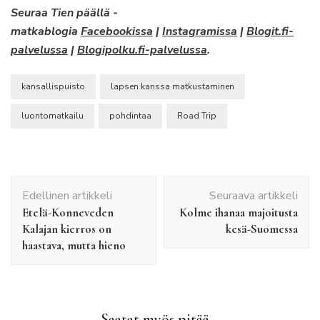
Seuraa Tien päällä -
matkablogia
Facebookissa
|
Instagramissa
|
Blogit.fi-
palvelussa
|
Blogipolku.fi-palvelussa
.
kansallispuisto
lapsen kanssa matkustaminen
luontomatkailu
pohdintaa
Road Trip
Artikkelien
Edellinen artikkeli
Seuraava artikkeli
selaus
Etelä-Konneveden
Kolme ihanaa majoitusta
Kalajan kierros on
kesä-Suomessa
haastava, mutta hieno
Saatat myös pitää...