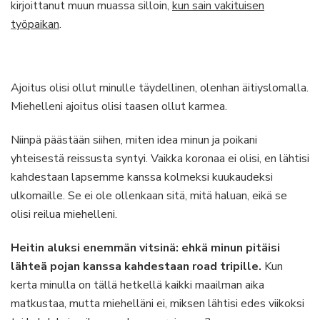
kirjoittanut muun muassa silloin,
kun sain vakituisen
työpaikan
.
Ajoitus olisi ollut minulle täydellinen, olenhan äitiyslomalla.
Miehelleni ajoitus olisi taasen ollut karmea.
Niinpä päästään siihen, miten idea minun ja poikani
yhteisestä reissusta syntyi. Vaikka koronaa ei olisi, en lähtisi
kahdestaan lapsemme kanssa kolmeksi kuukaudeksi
ulkomaille. Se ei ole ollenkaan sitä, mitä haluan, eikä se
olisi reilua miehelleni.
Heitin aluksi enemmän vitsinä: ehkä minun pitäisi
lähteä pojan kanssa kahdestaan road tripille.
Kun
kerta minulla on tällä hetkellä kaikki maailman aika
matkustaa, mutta miehelläni ei, miksen lähtisi edes viikoksi