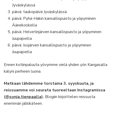
Jyväskylässä
päivä: taukopäivä Jyväskylässä
päivä: Pyhä-Häkin kansallispuisto ja yöpyminen
Äänekoskella
päivä: Helvetinjärven kansallispuisto ja yöpyminen
Juupajoella
päivä: Isojärven kansallispuisto ja yöpyminen
Juupajoella
Ennen kotiinpaluuta yövymme vielä yhden yön Kangasalla
kälyni perheen luona.
Matkaan lähdemme torstaina 3. syyskuuta, ja
reissuamme voi seurata tuoreeltaan Instagramissa
(@sonja.tienpaalla)
.
Blogiin kirjoittelen reissusta
enemmän jälkikäteen.