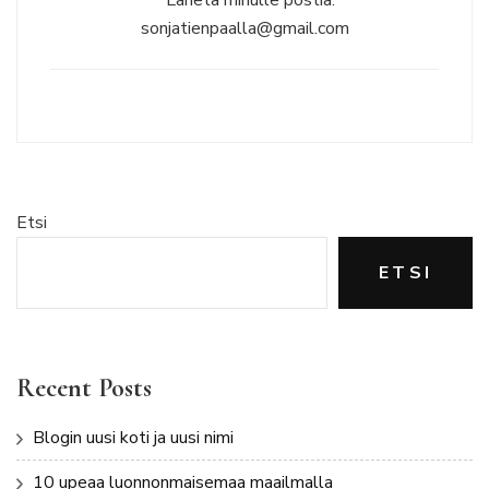
* Lähetä minulle postia:
sonjatienpaalla@gmail.com
Etsi
ETSI
Recent Posts
Blogin uusi koti ja uusi nimi
10 upeaa luonnonmaisemaa maailmalla