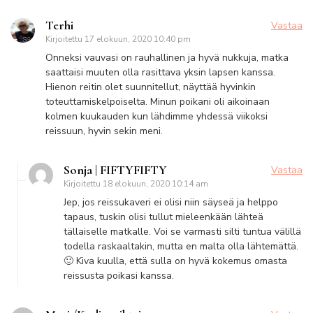
Terhi
Vastaa
Kirjoitettu
17 elokuun, 2020 10:40 pm
Onneksi vauvasi on rauhallinen ja hyvä nukkuja, matka
saattaisi muuten olla rasittava yksin lapsen kanssa.
Hienon reitin olet suunnitellut, näyttää hyvinkin
toteuttamiskelpoiselta. Minun poikani oli aikoinaan
kolmen kuukauden kun lähdimme yhdessä viikoksi
reissuun, hyvin sekin meni.
Sonja | FIFTYFIFTY
Vastaa
Kirjoitettu
18 elokuun, 2020 10:14 am
Jep, jos reissukaveri ei olisi niin säyseä ja helppo
tapaus, tuskin olisi tullut mieleenkään lähteä
tällaiselle matkalle. Voi se varmasti silti tuntua välillä
todella raskaaltakin, mutta en malta olla lähtemättä.
🙂 Kiva kuulla, että sulla on hyvä kokemus omasta
reissusta poikasi kanssa.