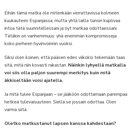
Eihän tämä matka ole mitenkään verrattavissa kolmeen
kuukauteen Espanjassa, mutta yhtä lailla tunsin kuplivaa
intoa tätä suunnitellessani ja nyt matkaa odottaessani.
Tätäkin on vanhemmuus: yhä enemmän kompromisseja
koko perheen hyvinvoinnin vuoksi.
Siksi olen iloinen, että pääsen edes viikoksi tekemään taas
sitä, mitä niin kovasti rakastan.
Näinkin lyhyellä matkalla
voi siis olla paljon suurempi merkitys kuin mitä
äkkiseltään voisi ajatella.
Ja mitä tulee Espanjaan – se jääköön odottamaan parempaa
hetkeä tulevaisuuteen. Siellä se jossain odottaa. Olen
varma siitä.
Oletko matkustanut lapsen kanssa kahdestaan?