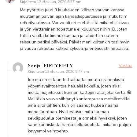
Kirjoitettu
12 elokuun, 2020 8:57 pm
Me pyörittiin juuri 9 kuukauden ikäisen vauvan kanssa
muutaman päivän ajan kansallispuistoissa ja ”nukuttiin”
retkeilyautossa. Vauva oli eri mieltä siitä mikä olisi kivaa,
ja yön viettäminen topattuna ei kuulunut niihin :D. Joten
tultiin välillä kotiin nukkumaan ja lähdettiin uuteen
reissuun pariksi päiväksi. Päivät meni kuitenkin tosi hyvin
ja vauva rakastaa kulkea sylissä, ja erityisesti metsässä.
Sonja | FIFTYFIFTY
Vastaa
Kirjoitettu
13 elokuun, 2020 9:47 am
Joo mä en mitään telttailua tai muuta erähenkistä
yöpymisvaihtoehtoa haluaisi kokeilla, joten siksi
meillä majoitukset kunnon kattojen alla joka kerta. 😀
Meilläkin vauva viihtynyt kantorepussa metsäretkillä
aina siitä lähtien, kun on saanut kulkea naama
menosuuntaan. Nyt testasin, mitä tuumaa
selkäpuolella olemisesta ja onneksi hyväksyi, joten
saan kanniskella häntä selkäpuolella, mikä on paljon
kevyempi vaihtoehto.