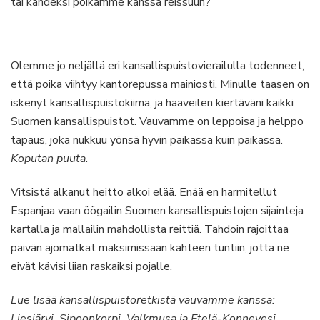
tai kahdeksi poikamme kanssa reissuun?
Olemme jo neljällä eri kansallispuistovierailulla todenneet,
että poika viihtyy kantorepussa mainiosti. Minulle taasen on
iskenyt kansallispuistokiima, ja haaveilen kiertäväni kaikki
Suomen kansallispuistot. Vauvamme on leppoisa ja helppo
tapaus, joka nukkuu yönsä hyvin paikassa kuin paikassa.
Koputan puuta
.
Vitsistä alkanut heitto alkoi elää. Enää en harmitellut
Espanjaa vaan öögailin Suomen kansallispuistojen sijainteja
kartalla ja mallailin mahdollista reittiä. Tahdoin rajoittaa
päivän ajomatkat maksimissaan kahteen tuntiin, jotta ne
eivät kävisi liian raskaiksi pojalle.
Lue lisää kansallispuistoretkistä vauvamme kanssa:
Liesjärvi
,
Sipoonkorpi
,
Valkmusa
ja
Etelä-Konnevesi
.