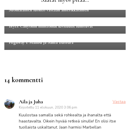
Luontomatkailu
Yleinen
Suomalainen luonto vastaan amerikkalainen
Luontomatkailu
Pohjois-Amerikka
Bryce Canyonin hillittömät kivituutit lumoavat
Pohjois-Amerikka
Road tripit
Highway 1: Malibu ja Santa Barbara
14 kommentti
Aila ja Juha
Vastaa
Kirjoitettu
11 elokuun, 2020 3:06 pm
Kuulostaa samalla sekä rohkealta ja ihanalta että
haastavalta. Oikein hyvää retkeä sinulle! En olisi itse
tuollaista uskaltanut. Jaan harmisi Marbellan