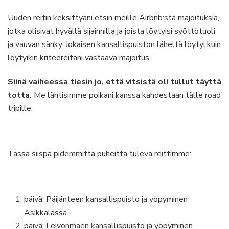
Uuden reitin keksittyäni etsin meille Airbnb:stä majoituksia,
jotka olisivat hyvällä sijainnilla ja joista löytyisi syöttötuoli
ja vauvan sänky. Jokaisen kansallispuiston läheltä löytyi kuin
löytyikin kriteereitäni vastaava majoitus.
Siinä vaiheessa tiesin jo, että vitsistä oli tullut täyttä
totta.
Me lähtisimme poikani kanssa kahdestaan tälle road
tripille.
Tässä siispä pidemmittä puheitta tuleva reittimme:
päivä: Päijänteen kansallispuisto ja yöpyminen
Asikkalassa
päivä: Leivonmäen kansallispuisto ja yöpyminen