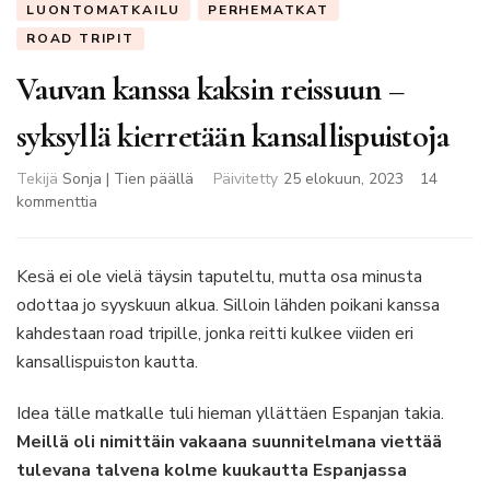
LUONTOMATKAILU
PERHEMATKAT
ROAD TRIPIT
Vauvan kanssa kaksin reissuun –
syksyllä kierretään kansallispuistoja
Tekijä
Sonja | Tien päällä
Päivitetty
25 elokuun, 2023
14
artikkeliin
kommenttia
Vauvan
kanssa
kaksin
Kesä ei ole vielä täysin taputeltu, mutta osa minusta
reissuun
odottaa jo syyskuun alkua. Silloin lähden poikani kanssa
–
kahdestaan road tripille, jonka reitti kulkee viiden eri
syksyllä
kansallispuiston kautta.
kierretään
kansallispuistoja
Idea tälle matkalle tuli hieman yllättäen Espanjan takia.
Meillä oli nimittäin vakaana suunnitelmana viettää
tulevana talvena kolme kuukautta Espanjassa