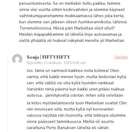
peruuntumisesta. Se on meillekin tuttu paikka, teimme
sinne viisi vuotta sitten kodinvaihdon ja olemme käyneet
vaihtokumppaneitamme moikkaamassa lähes joka kerta,
kun olemme sen jälkeen olleet Aurinkorannikolla, lähinnä
Torremolinosissa. Missä päin Marbellaa olisit ollut?
Meidän majapaikkamme oli lähellä linja-autoasemaa ja
sieltä ylhäältä oli huikeat näkymät merelle yli Marbellan.
Sonja | FIFTYFIFTY
Vastaa
Kirjoitettu
13 elokuun, 2020 9:42 am
Joo, tämä on varmasti kaikkea noita kolmea! Olen
varma, että kaikki menee hyvin, mutta tiedostan kyllä
sen, että välillä voi olla kyllä hyvinkin rankkaa!
Varsinkin niinä päivinä kun kaikki unet pitäisi nukkua
autossa… jännityksellä odotan, miten siitä selvitään.
Ja kiitos myötäelämisestä tuon Marbellan osalta! Olin
niin innoissani siitä, mutta kyllä nyt koronankin
valossa näyttää niin huonolta, että tokkopa olisimme
sinne päässeet tammikuussa. Meillä oli asunto
varattuna Porto Banuksen läheltä eli vähän