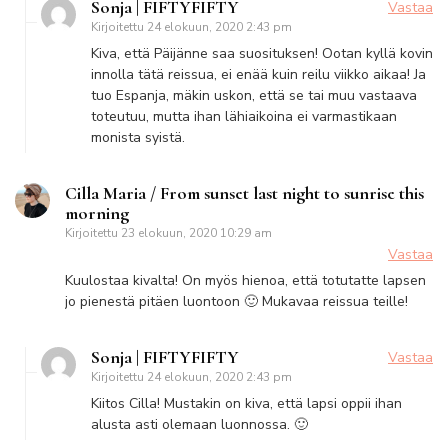
Sonja | FIFTYFIFTY
Vastaa
Kirjoitettu
24 elokuun, 2020 2:43 pm
Kiva, että Päijänne saa suosituksen! Ootan kyllä kovin
innolla tätä reissua, ei enää kuin reilu viikko aikaa! Ja
tuo Espanja, mäkin uskon, että se tai muu vastaava
toteutuu, mutta ihan lähiaikoina ei varmastikaan
monista syistä.
Cilla Maria / From sunset last night to sunrise this
morning
Kirjoitettu
23 elokuun, 2020 10:29 am
Vastaa
Kuulostaa kivalta! On myös hienoa, että totutatte lapsen
jo pienestä pitäen luontoon 🙂 Mukavaa reissua teille!
Sonja | FIFTYFIFTY
Vastaa
Kirjoitettu
24 elokuun, 2020 2:43 pm
Kiitos Cilla! Mustakin on kiva, että lapsi oppii ihan
alusta asti olemaan luonnossa. 🙂