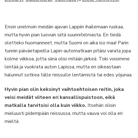
Ensin unelmoin meidän ajavan Lappiin ihailemaan ruskaa,
mutta hyvin pian luovuin siitä suunnitelmasta. En tiedä
oletteko huomanneet, mutta Suomi on aika iso maa! Parin
tunnin päiväetapeilla Lapin-automatkaan pitäisi varata jopa
kolme viikkoa, jotta siinä olisi mitään järkeä. Toki voisimme
lentää ja vuokrata auton Lapissa, mutta en oikeastaan
halunnut sotkea tälle reissulle lentämistä tai edes yöjunaa.
Hyvin pian olin keksinyt vaihtoehtoisen reitin, joka
veisi meidät viiteen eri kansallispuistoon, eikä
matkalla tarvitsisi olla kuin viikko.
Itsehän olisin
mieluusti pidempään reissussa, mutta vauva voi olla eri
mieltä.