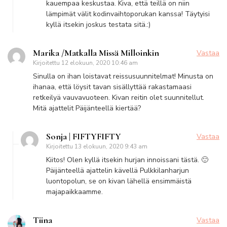
kauempaa keskustaa. Kiva, että teillä on niin
lämpimät välit kodinvaihtoporukan kanssa! Täytyisi
kyllä itsekin joskus testata sitä.:)
Marika /Matkalla Missä Milloinkin
Vastaa
Kirjoitettu
12 elokuun, 2020 10:46 am
Sinulla on ihan loistavat reissusuunnitelmat! Minusta on
ihanaa, että löysit tavan sisällyttää rakastamaasi
retkeilyä vauvavuoteen. Kivan reitin olet suunnitellut.
Mitä ajattelit Päijänteellä kiertää?
Sonja | FIFTYFIFTY
Vastaa
Kirjoitettu
13 elokuun, 2020 9:43 am
Kiitos! Olen kyllä itsekin hurjan innoissani tästä. 🙂
Päijänteellä ajattelin kävellä Pulkkilanharjun
luontopolun, se on kivan lähellä ensimmäistä
majapaikkaamme.
Tiina
Vastaa