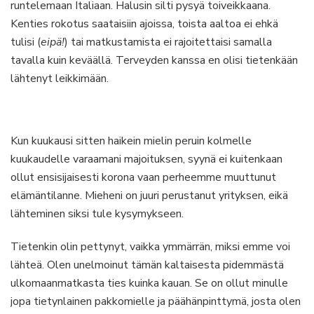
runtelemaan Italiaan. Halusin silti pysyä toiveikkaana.
Kenties rokotus saataisiin ajoissa, toista aaltoa ei ehkä
tulisi (
eipä!
) tai matkustamista ei rajoitettaisi samalla
tavalla kuin keväällä. Terveyden kanssa en olisi tietenkään
lähtenyt leikkimään.
Kun kuukausi sitten haikein mielin peruin kolmelle
kuukaudelle varaamani majoituksen, syynä ei kuitenkaan
ollut ensisijaisesti korona vaan perheemme muuttunut
elämäntilanne. Mieheni on juuri perustanut yrityksen, eikä
lähteminen siksi tule kysymykseen.
Tietenkin olin pettynyt, vaikka ymmärrän, miksi emme voi
lähteä. Olen unelmoinut tämän kaltaisesta pidemmästä
ulkomaanmatkasta ties kuinka kauan. Se on ollut minulle
jopa tietynlainen pakkomielle ja päähänpinttymä, josta olen