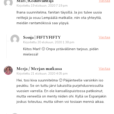
Mari /Kodinvaihtaja
Vastaa
Kirjoitettu
19 elokuun, 2020 7:19 pm
Ihana suunnitelma, fanitan täysillä. Ja jos tulee uusia
reittejä ja osuu Lempäälä matkalle, niin ota yhteyttä,
meidän rantamökissä saa yöpyä.
Sonja | FIFTYFIFTY
Vastaa
Kirjoitettu
20 elokuun, 2020 1:38 pm
Kiitos Mari! 🙂 Onpa ystävällinen tarjous, pidän
mielessä!
Merja / Merjan matkassa
Vastaa
Kirjoitettu
21 elokuun, 2020 4:05 pm
Hei, tosi kiva suunnitelma 🙂 Päijänteelle varsinkin iso
peukku. Se on tuttu järvi lukuisilta purjehdusreissuilta
vuosien varrella. En ole kansallispuistossa patikoinut,
mutta veneellä on menty niiden ohi. Kyllä se Espanjakin
joskus toteutuu, mutta siihen voi tosiaan mennä aikaa.