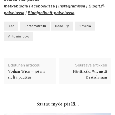
matkablogia
Facebookissa
|
Instagramissa
|
Blogit.fi-
palvelussa
|
Blogipolku.fi-palvelussa
.
Bled
luontomatkailu
Road Trip
Slovenia
Vintgarin rotko
Artikkelien
Edellinen artikkeli
Seuraava artikkeli
selaus
Voihan Wien – jotain
Päiväretki Wienistä
sieltä puuttui
Bratislavaan
Saatat myös pitää...