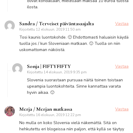
olivat kohdallaan, mielellään maksaa 10 euroa tuosta
ilosta.
Sandra / Terveiset päiväntasaajalta
Vastaa
Kirjoitettu
12 elokuun, 2019 11:50 am
Tosi kaunis luontokohde. 🙂 Ehdottomasti haluaisin käydä
tuolla jos / kun Sloveniaan matkaan. 🙂 Tuolla on niin
uskomattoman näköistä.
Sonja | FIFTYFIFTY
Vastaa
Kirjoitettu
14 elokuun, 2019 9:35 pm
Slovenia suorastaan pursuaa näitä toinen toistaan
upeampia luontokohteita. Sinne kannattaa varata
hyvin aikaa. 🙂
Merja / Merjan matkassa
Vastaa
Kirjoitettu
16 elokuun, 2019 12:22 pm
No mulla on koko Slovenia vielä näkemättä. Sitä on
hehkutettu eri blogeissa niin paljon, että kyllä se täytyy