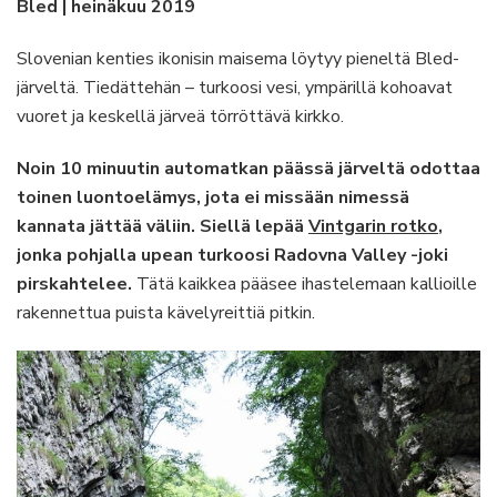
Bled | heinäkuu 2019
järvellä,
älä
Slovenian kenties ikonisin maisema löytyy pieneltä Bled-
jätä
järveltä. Tiedättehän – turkoosi vesi, ympärillä kohoavat
väliin
vuoret ja keskellä järveä törröttävä kirkko.
Vintgarin
rotkoa!
Noin 10 minuutin automatkan päässä järveltä odottaa
toinen luontoelämys, jota ei missään nimessä
kannata jättää väliin. Siellä lepää
Vintgarin rotko
,
jonka pohjalla upean turkoosi Radovna Valley -joki
pirskahtelee.
Tätä kaikkea pääsee ihastelemaan kallioille
rakennettua puista kävelyreittiä pitkin.