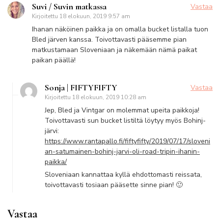
Suvi / Suvin matkassa
Vastaa
Kirjoitettu
18 elokuun, 2019 9:57 am
Ihanan näköinen paikka ja on omalla bucket listalla tuon
Bled järven kanssa. Toivottavasti pääsemme pian
matkustamaan Sloveniaan ja näkemään nämä paikat
paikan päällä!
Sonja | FIFTYFIFTY
Vastaa
Kirjoitettu
18 elokuun, 2019 10:28 am
Jep, Bled ja Vintgar on molemmat upeita paikkoja!
Toivottavasti sun bucket listiltä löytyy myös Bohinj-
järvi:
https://www.rantapallo.fi/fiftyfifty/2019/07/17/sloveni
an-satumainen-bohinj-jarvi-oli-road-tripin-ihanin-
paikka/
Sloveniaan kannattaa kyllä ehdottomasti reissata,
toivottavasti tosiaan pääsette sinne pian! 🙂
Vastaa