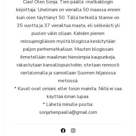
Ciao! Olen Sonja, Tien päällä -matkablogin
kirjoittaja. Unelmani on vierailla 50 maassa ennen
kuin olen täyttänyt 50. Tällä hetkellä tilanne on
35 vuotta ja 37 vierailtua maata, eli selkeästi yli
puolen välin ollaan. Kahden pienen
reissujengiläisen myötä blogissa keskitytään
paljon perhematkailuun. Muuten blogissani
ihmetellään maailman hienoimpia kaupunkeja,
rakastutaan kansallispuistoihin, otetaan rennosti
rantalomalla ja samoillaan Suomen hiljaisissa
metsissä.
* Kuvat ovat omiani, ellei toisin mainita. Niitä ei saa
käyttää ilman lupaa.
* Lähetä minulle postia:
sonjatienpaalla@gmail.com