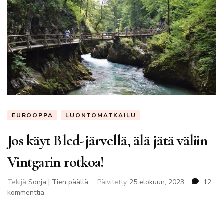
EUROOPPA
LUONTOMATKAILU
Jos käyt Bled-järvellä, älä jätä väliin
Vintgarin rotkoa!
Tekijä
Sonja | Tien päällä
Päivitetty
25 elokuun, 2023
12
artikkeliin
kommenttia
Jos
käyt
Bled-