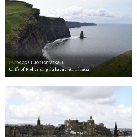
Eurooppa
Luontomatkailu
Cliffs of Moher on pala kauneinta Irlantia