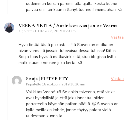
uudemman kerran paremmalla ajalla, koska kolme
päivää ei mitenkään riittänyt tuonne ihmemaahan. <3
VEERAPIRITA / Aurinkorasvaa ja aloe Veeraa
Kirjoitettu
18 elokuun, 2019 8:29 am
Vastaa
Hyvä tietää tästä paikasta, sillä Slovenian matka on
aivan varmasti jossain tulevaisuudessa tulossa! Kiitos
Sonja taas hyvistä matkavinkeistä, siun blogissa kyllä
matkakuume nousee joka kerta. <3
Sonja | FIFTYFIFTY
Vastaa
Kirjoitettu
18 elokuun, 2019 10:26 am
Voi kiitos Veera! <3 Se onkin toiveena, että vinkit
ovat hyödyllisiä ja että joku innostuu niiden
perusteella käymään paikan päällä. 🙂 Slovenia on
kyllä meillekin kohde, jonne täytyy palata vielä
uudestaan kunnolla.