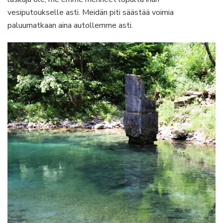
vesiputoukselle asti. Meidän piti säästää voimia
paluumatkaan aina autollemme asti.