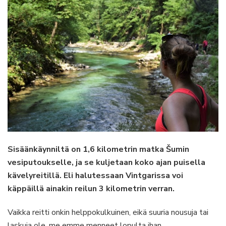
Sisäänkäynniltä on 1,6 kilometrin matka Šumin
vesiputoukselle, ja se kuljetaan koko ajan puisella
kävelyreitillä. Eli halutessaan Vintgarissa voi
käppäillä ainakin reilun 3 kilometrin verran.
Vaikka reitti onkin helppokulkuinen, eikä suuria nousuja tai
laskuja ole, me emme menneet lopulta ihan