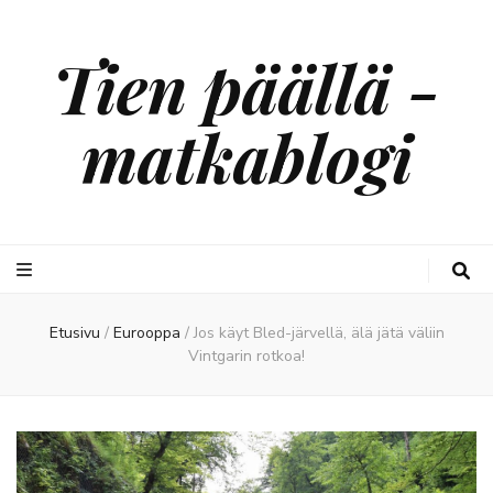
Tien päällä -
matkablogi
Etusivu
/
Eurooppa
/
Jos käyt Bled-järvellä, älä jätä väliin
Vintgarin rotkoa!