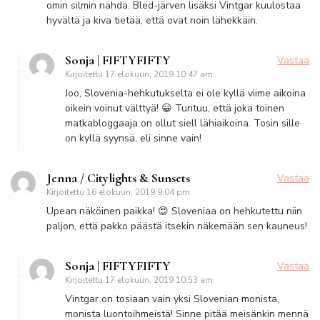
omin silmin nähdä. Bled-järven lisäksi Vintgar kuulostaa
hyvältä ja kiva tietää, että ovat noin lähekkäin.
Sonja | FIFTYFIFTY
Vastaa
Kirjoitettu
17 elokuun, 2019 10:47 am
Joo, Slovenia-hehkutukselta ei ole kyllä viime aikoina
oikein voinut välttyä! 😀 Tuntuu, että joka toinen
matkabloggaaja on ollut siell lähiaikoina. Tosin sille
on kyllä syynsä, eli sinne vain!
Jenna / Citylights & Sunsets
Vastaa
Kirjoitettu
16 elokuun, 2019 9:04 pm
Upean näköinen paikka! 😍 Sloveniaa on hehkutettu niin
paljon, että pakko päästä itsekin näkemään sen kauneus!
Sonja | FIFTYFIFTY
Vastaa
Kirjoitettu
17 elokuun, 2019 10:53 am
Vintgar on tosiaan vain yksi Slovenian monista,
monista luontoihmeistä! Sinne pitää meisänkin mennä