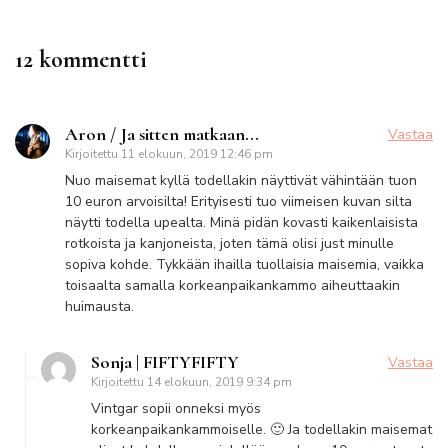
12 kommentti
Aron / Ja sitten matkaan...
Vastaa
Kirjoitettu
11 elokuun, 2019 12:46 pm
Nuo maisemat kyllä todellakin näyttivät vähintään tuon
10 euron arvoisilta! Erityisesti tuo viimeisen kuvan silta
näytti todella upealta. Minä pidän kovasti kaikenlaisista
rotkoista ja kanjoneista, joten tämä olisi just minulle
sopiva kohde. Tykkään ihailla tuollaisia maisemia, vaikka
toisaalta samalla korkeanpaikankammo aiheuttaakin
huimausta.
Sonja | FIFTYFIFTY
Vastaa
Kirjoitettu
14 elokuun, 2019 9:34 pm
Vintgar sopii onneksi myös
korkeanpaikankammoiselle. 🙂 Ja todellakin maisemat