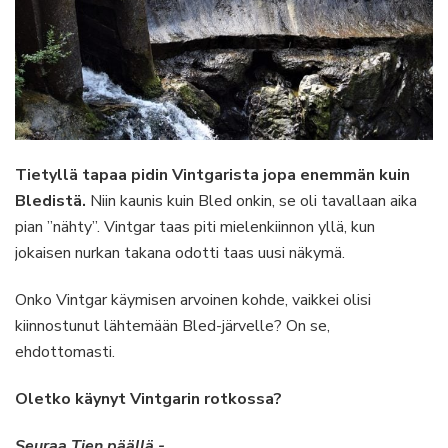
Tietyllä tapaa pidin Vintgarista jopa enemmän kuin
Bledistä.
Niin kaunis kuin Bled onkin, se oli tavallaan aika
pian ”nähty”. Vintgar taas piti mielenkiinnon yllä, kun
jokaisen nurkan takana odotti taas uusi näkymä.
Onko Vintgar käymisen arvoinen kohde, vaikkei olisi
kiinnostunut lähtemään Bled-järvelle? On se,
ehdottomasti.
Oletko käynyt Vintgarin rotkossa?
Seuraa Tien päällä -