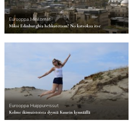
Eurooppa
Minilomat
Miksi Edinburghia hehkutetaan? No katsokaa itse
Eurooppa
Huippureissut
Kolme ikimuistoista dyyniä Kuurin kynnäällä