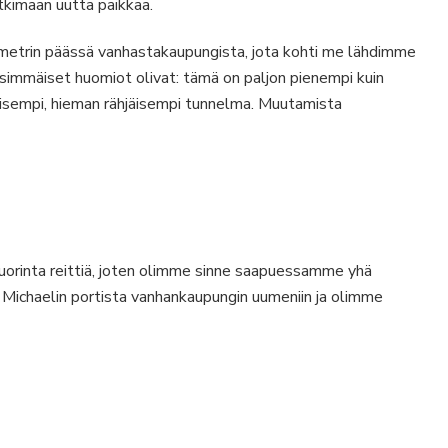
tkimaan uutta paikkaa.
lometrin päässä vanhastakaupungista, jota kohti me lähdimme
nsimmäiset huomiot olivat: tämä on paljon pienempi kuin
aisempi, hieman rähjäisempi tunnelma. Muutamista
orinta reittiä, joten olimme sinne saapuessamme yhä
Michaelin portista vanhankaupungin uumeniin ja olimme