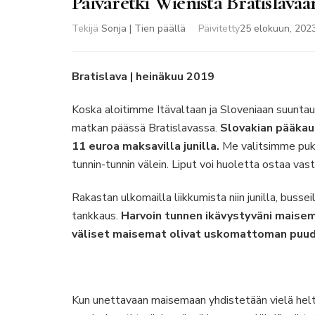
Päiväretki Wienistä Bratislavaa
Tekijä
Sonja | Tien päällä
Päivitetty
25 elokuun, 202
Bratislava | heinäkuu 2019
Koska aloitimme Itävaltaan ja Sloveniaan suunta
matkan päässä Bratislavassa.
Slovakian pääkau
11 euroa maksavilla junilla.
Me valitsimme puks
tunnin-tunnin välein. Liput voi huoletta ostaa vast
Rakastan ulkomailla liikkumista niin junilla, bussei
tankkaus.
Harvoin tunnen ikävystyväni maisemi
väliset maisemat olivat uskomattoman puu
Kun unettavaan maisemaan yhdistetään vielä helt