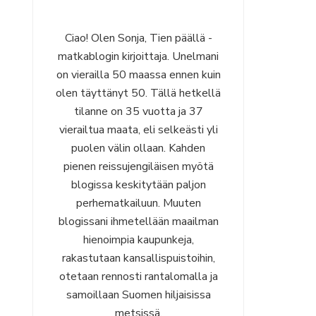
Ciao! Olen Sonja, Tien päällä -
matkablogin kirjoittaja. Unelmani
on vierailla 50 maassa ennen kuin
olen täyttänyt 50. Tällä hetkellä
tilanne on 35 vuotta ja 37
vierailtua maata, eli selkeästi yli
puolen välin ollaan. Kahden
pienen reissujengiläisen myötä
blogissa keskitytään paljon
perhematkailuun. Muuten
blogissani ihmetellään maailman
hienoimpia kaupunkeja,
rakastutaan kansallispuistoihin,
otetaan rennosti rantalomalla ja
samoillaan Suomen hiljaisissa
metsissä.