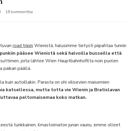
n
artikkeliin
3
18 kommenttia
Päiväretki
Wienistä
Bratislavaan
utuvan
road tripin
Wienistä, halusimme tietysti piipahtaa tunnin
punkiin pääsee Wienistä sekä halvoilla busseilla että
uttimen, joita lähtee Wien Hauptbahnhofilta noin puolen
a paikan päällä.
lla kuin autoillakin. Parasta on ohi vilisevien maisemien
a katsellessa, mutta totta vie Wienin ja Bratislavan
duttavaa peltomaisemaa koko matkan.
eestä tunkkainen, ilmastoimaton junan vaunu, emme olleet