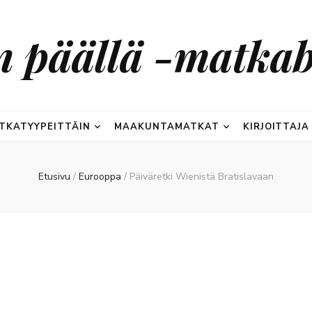
n päällä -matkab
TKATYYPEITTÄIN
MAAKUNTAMATKAT
KIRJOITTAJA
Etusivu
/
Eurooppa
/
Päiväretki Wienistä Bratislavaan