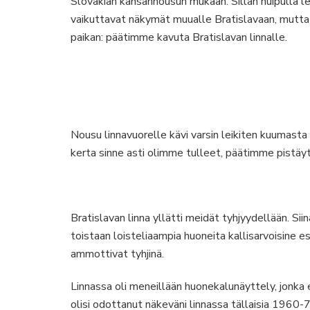
Slovakian kansannousun mukaan. Sillan huipulla l
vaikuttavat näkymät muualle Bratislavaan, mutt
paikan: päätimme kavuta Bratislavan linnalle.
Nousu linnavuorelle kävi varsin leikiten kuumast
kerta sinne asti olimme tulleet, päätimme pistäyty
Bratislavan linna yllätti meidät tyhjyydellään. S
toistaan loisteliaampia huoneita kallisarvoisine e
ammottivat tyhjinä.
Linnassa oli meneillään huonekalunäyttely, jonka 
olisi odottanut näkeväni linnassa tällaisia 1960-