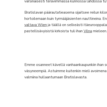
varsinaisesti terävimmässä kunnossa lähdössä tu
Bratislavan päärautatieasema sijaitsee reilun ki
hortoilemaan kuin tyrmääjäsienten nauttineina. E
valtava Wien
ja täällä on selkeästi itäeurooppal
pastellisävyisistä kirkoista tuli ihan
Vilna
mieleen.
Emme osanneet kävellä vanhaankaupunkiin ihan su
väsyneempiä. Astuimme kuitenkin mieli avoimena 
valmiina hullaantumaan Bratislavasta.