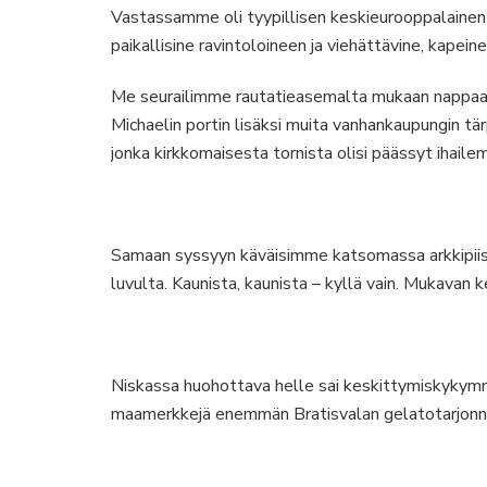
Vastassamme oli tyypillisen keskieurooppalainen
paikallisine ravintoloineen ja viehättävine, kapeine
Me seurailimme rautatieasemalta mukaan napp
Michaelin portin lisäksi muita vanhankaupungin t
jonka kirkkomaisesta tornista olisi päässyt ihaile
Samaan syssyyn käväisimme katsomassa arkkipiis
luvulta. Kaunista, kaunista – kyllä vain. Mukavan k
Niskassa huohottava helle sai keskittymiskykymme
maamerkkejä enemmän Bratisvalan gelatotarjonna