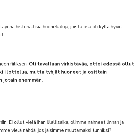
nnä historiallisia huonekaluja, joista osa oli kyllä hyvin
ut.
een fiiliksen.
Oli tavallaan virkistävää, ettei edessä ollut
i-ilottelua, mutta tyhjät huoneet ja osittain
an jotain enemmän.
 Ei ollut vielä ihan illallisaika, olimme nähneet linnan ja
mme vielä nähdä, jos jäisimme muutamaksi tunniksi?