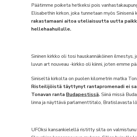
Päätimme poiketa hetkeksi pois vanhastakaupungi
Elisabethin kirkon, joka tunnetaan myös Sinisenä 
rakastamaani aitoa uteliaisuutta uutta paik
hellehaahuilulle.
Sininen kirkko oli tosi hauskannäköinen ilmestys
luvun art nouveau -kirkko oli kiinni, joten emme p
Siniseltä kirkolta on puolen kilometrin matka Ton
Risteilijöistä täyttynyt rantapromenadi ei s
Tonavan ranta
Budapestissä
.
Siinä missä Bud
linna ja näyttävä parlamenttitalo, Bratislavasta 
UFOksi kansankielellä ristitty silta on valmistun