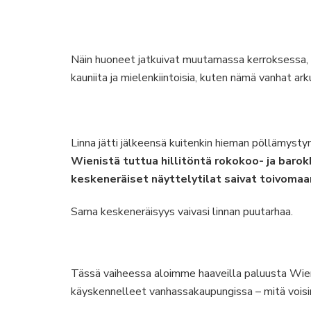
Näin huoneet jatkuivat muutamassa kerroksessa, täy
kauniita ja mielenkiintoisia, kuten nämä vanhat ark
Linna jätti jälkeensä kuitenkin hieman pöllämystyn
Wienistä tuttua hillitöntä rokokoo- ja barokk
keskeneräiset näyttelytilat saivat toivoma
Sama keskeneräisyys vaivasi linnan puutarhaa.
Tässä vaiheessa aloimme haaveilla paluusta Wieniin.
käyskennelleet vanhassakaupungissa – mitä voisi