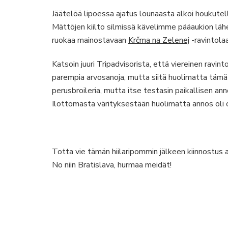
Jäätelöä lipoessa ajatus lounaasta alkoi houkutella
Mättöjen kiilto silmissä kävelimme pääaukion lähe
ruokaa mainostavaan
Krčma na Zelenej
-ravintola
Katsoin juuri Tripadvisorista, että viereinen ravint
parempia arvosanoja, mutta siitä huolimatta tämä
perusbroileria, mutta itse testasin paikallisen an
Ilottomasta värityksestään huolimatta annos oli o
Totta vie tämän hiilaripommin jälkeen kiinnostus a
No niin Bratislava, hurmaa meidät!