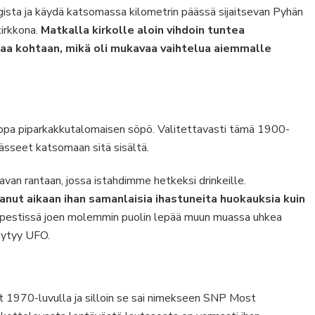
sta ja käydä katsomassa kilometrin päässä sijaitsevan Pyhän
kirkkona.
Matkalla kirkolle aloin vihdoin tuntea
kaa kohtaan, mikä oli mukavaa vaihtelua aiemmalle
, jopa piparkakkutalomaisen söpö. Valitettavasti tämä 1900-
äässeet katsomaan sitä sisältä.
avan rantaan, jossa istahdimme hetkeksi drinkeille.
aanut aikaan ihan samanlaisia ihastuneita huokauksia kuin
apestissä joen molemmin puolin lepää muun muassa uhkea
löytyy UFO.
ut 1970-luvulla ja silloin se sai nimekseen SNP Most