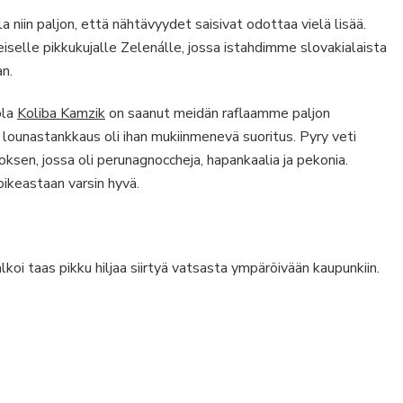
 niin paljon, että nähtävyydet saisivat odottaa vielä lisää.
iselle pikkukujalle Zelenálle, jossa istahdimme slovakialaista
an.
ola
Koliba Kamzik
on saanut meidän raflaamme paljon
 lounastankkaus oli ihan mukiinmenevä suoritus. Pyry veti
noksen, jossa oli perunagnoccheja, hapankaalia ja pekonia.
ikeastaan varsin hyvä.
lkoi taas pikku hiljaa siirtyä vatsasta ympäröivään kaupunkiin.