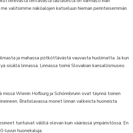
ekottelevasta lentävästä lautasesta on varmasti ihan
a me valitsimme näköalojen katseluun hieman perinteisemmän
a ilmasta ja mahassa pötköttävästä vauvasta huolimatta. Ja kun
ä sisällä linnassa. Linnassa toimii Slovakian kansallismuseo.
iinä missä Wienin Hofburg ja Schönnbrunn ovat täynnä toinen
sineineen, Bratislavassa monet linnan valkeista huoneista
esineet tuntuivat välillä olevan kuin väärässä ympäristössä. En
70-luvun huonekaluja.