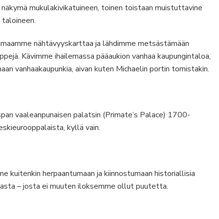
 näkymä mukulakivikatuineen, toinen toistaan muistuttavine
 taloineen.
aamaamme nähtävyyskarttaa ja lähdimme metsästämään
ärppejä. Kävimme ihailemassa pääaukion vanhaa kaupungintaloa,
maan vanhaakaupunkia, aivan kuten Michaelin portin tornistakin.
pan vaaleanpunaisen palatsin (Primate’s Palace) 1700-
eskieurooppalaista, kyllä vain.
 kuitenkin herpaantumaan ja kiinnostumaan historiallisia
sta – josta ei muuten iloksemme ollut puutetta.