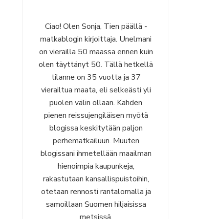
Ciao! Olen Sonja, Tien päällä -
matkablogin kirjoittaja. Unelmani
on vierailla 50 maassa ennen kuin
olen täyttänyt 50. Tällä hetkellä
tilanne on 35 vuotta ja 37
vierailtua maata, eli selkeästi yli
puolen välin ollaan. Kahden
pienen reissujengiläisen myötä
blogissa keskitytään paljon
perhematkailuun. Muuten
blogissani ihmetellään maailman
hienoimpia kaupunkeja,
rakastutaan kansallispuistoihin,
otetaan rennosti rantalomalla ja
samoillaan Suomen hiljaisissa
metsissä.