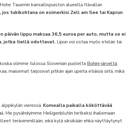
ohe Tauernin kansallispuiston alueella Itävallan
, jos tukikohtana on esimerkisi Zell am See tai Kaprun
.
n päivän lippu maksaa 36,5 euroa per auto, mutta se ei
, jotka tiellä odottavat.
Lipun voi ostaa myös etelän tai
 koska olimme tulossa Slovenian puolelta
Bohinj-järveltä
.
aa, maisemat tarjosivat pitkän ajan upeita etiäisiä siitä, mikä
 alppikylän vieressä.
Komealla paikalla kököttävää
si.
Me pysähdyimme Heiligenblutiin hetkeksi ihailemaan
olleet terävimmillään, eikä kylä siksikään ehkä näyttäytynyt