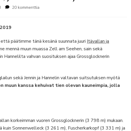
artikkeliin
3
20 kommenttia
Grossglocknerin
alppitie
–
 2019
reitti,
joka
e, että päätimme tänä kesänä suunnata juuri
Itävallan ja
kaikkien
mme mennä muun muassa Zell am Seehen, sain sekä
tulisi
gin Hannelilta vahvan suosituksen ajaa Grossglocknerin
ajaa
kerran
lailun sekä Jennin ja Hannelin valtavan suitsutuksen myötä
 muun kanssa kehuivat tien olevan kauneimpia, jolla
allan korkeimman vuoren Grossglocknerin (3 798 m) mukaan.
ä kuin Sonnenwelleck (3 261 m), Fuscherkarkopf (3 331 m) ja