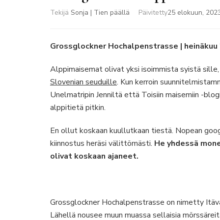
Tekijä
Sonja | Tien päällä
Päivitetty
25 elokuun, 202
Grossglockner Hochalpenstrasse | heinäkuu
Alppimaisemat olivat yksi isoimmista syistä sill
Slovenian seuduille
. Kun kerroin suunnitelmista
Unelmatripin Jenniltä että Toisiin maisemiin -blo
alppitietä pitkin.
En ollut koskaan kuullutkaan tiestä. Nopean goog
kiinnostus heräsi välittömästi.
He yhdessä monen
olivat koskaan ajaneet.
Grossglockner Hochalpenstrasse on nimetty Itäv
Lähellä nousee muun muassa sellaisia mörssäreit