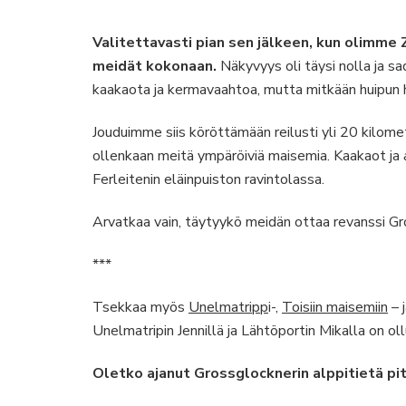
Valitettavasti pian sen jälkeen, kun olimme 
meidät kokonaan.
Näkyvyys oli täysi nolla ja sa
kaakaota ja kermavaahtoa, mutta mitkään huipun hi
Jouduimme siis köröttämään reilusti yli 20 kilomet
ollenkaan meitä ympäröiviä maisemia. Kaakaot ja
Ferleitenin eläinpuiston ravintolassa.
Arvatkaa vain, täytyykö meidän ottaa revanssi G
***
Tsekkaa myös
Unelmatripp
i-,
Toisiin maisemiin
– 
Unelmatripin Jennillä ja Lähtöportin Mikalla on ol
Oletko ajanut Grossglocknerin alppitietä pit