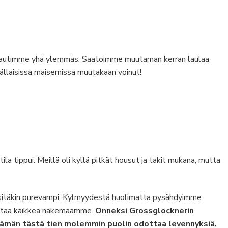
karautimme yhä ylemmäs. Saatoimme muutaman kerran laulaa
 tällaisissa maisemissa muutakaan voinut!
 tippui. Meillä oli kyllä pitkät housut ja takit mukana, mutta
i sitäkin purevampi. Kylmyydestä huolimatta pysähdyimme
ittaa kaikkea näkemäämme.
Onneksi Grossglocknerin
tämän tästä tien molemmin puolin odottaa levennyksiä,