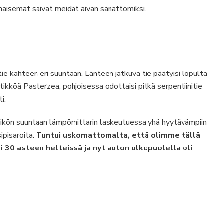
isemat saivat meidät aivan sanattomiksi.
e kahteen eri suuntaan. Länteen jatkuva tie päätyisi lopulta
ätikköä Pasterzea, pohjoisessa odottaisi pitkä serpentiinitie
i.
ätikön suuntaan lämpömittarin laskeutuessa yhä hyytävämpiin
sipisaroita.
Tuntui uskomattomalta, että olimme tällä
i 30 asteen helteissä ja nyt auton ulkopuolella oli