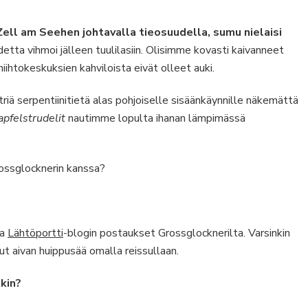
Zell am Seehen johtavalla tieosuudella, sumu nielaisi
detta vihmoi jälleen tuulilasiin. Olisimme kovasti kaivanneet
ihtokeskuksien kahviloista eivät olleet auki.
riä serpentiinitietä alas pohjoiselle sisäänkäynnille näkemättä
apfelstrudelit
nautimme lopulta ihanan lämpimässä
rossglocknerin kanssa?
ja
Lähtöportti
-blogin postaukset Grossglocknerilta. Varsinkin
lut aivan huippusää omalla reissullaan.
kin?