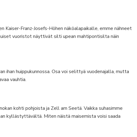
seen Kaiser-Franz-Josefs-Höhen näköalapaikalle, emme nähneet
set vuoristot näyttivät silti upean mahtipontisilta näin
van ihan huippukunnossa. Osa voi selittyä vuodenajalla, mutta
vaa vauhtia.
okan kohti pohjoista ja Zell am Seetä. Vaikka suhasimme
aan kyllästyttävältä. Miten näistä maisemista voisi saada