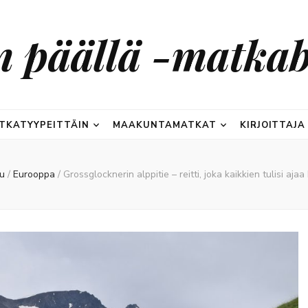
n päällä -matkab
TKATYYPEITTÄIN
MAAKUNTAMATKAT
KIRJOITTAJA
u
/
Eurooppa
/
Grossglocknerin alppitie – reitti, joka kaikkien tulisi ajaa