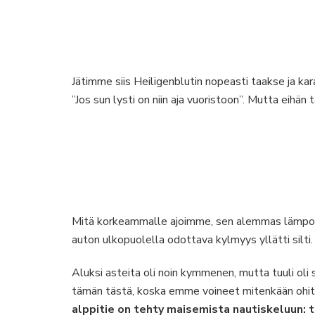
Jätimme siis Heiligenblutin nopeasti taakse ja 
”Jos sun lysti on niin aja vuoristoon”. Mutta eihän
Mitä korkeammalle ajoimme, sen alemmas lämpotila
auton ulkopuolella odottava kylmyys yllätti silti.
Aluksi asteita oli noin kymmenen, mutta tuuli ol
tämän tästä, koska emme voineet mitenkään oh
alppitie on tehty maisemista nautiskeluun: 