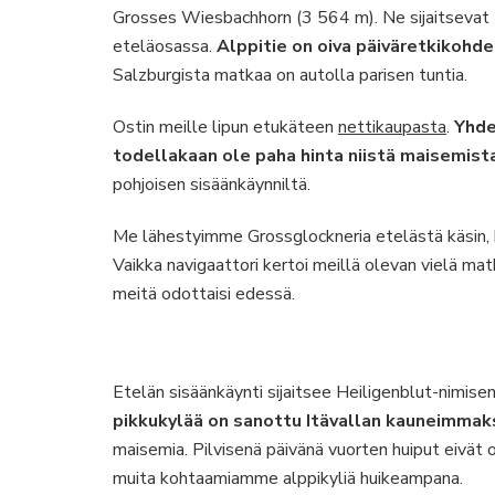
Grosses Wiesbachhorn (3 564 m). Ne sijaitsevat H
eteläosassa.
Alppitie on oiva päiväretkikohde
Salzburgista matkaa on autolla parisen tuntia.
Ostin meille lipun etukäteen
nettikaupasta
.
Yhde
todellakaan ole paha hinta niistä maisemista
pohjoisen sisäänkäynniltä.
Me lähestyimme Grossglockneria etelästä käsin,
Vaikka navigaattori kertoi meillä olevan vielä matk
meitä odottaisi edessä.
Etelän sisäänkäynti sijaitsee Heiligenblut-nimisen
pikkukylää on sanottu Itävallan kauneimmak
maisemia. Pilvisenä päivänä vuorten huiput eivät 
muita kohtaamiamme alppikyliä huikeampana.