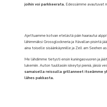
joihin voi parkkeerata.
Edessämme avautuvat ma
Ajettuamme kotvan etelästä päin haarautui alppiti
lähimmäksi Grossglockneria ja Itävallan pisintä jä
aina toiselle sisäänkäynnille ja Zell am Seehen ast
Me lähdimme tietysti ensin kuningasvuoren ja jä
lukemiin. Auton tuulilasiin iskeytyi pieniä, jäisiä ve
samaisella reissulla grillanneet itseämme yl
lähes pakkasta.