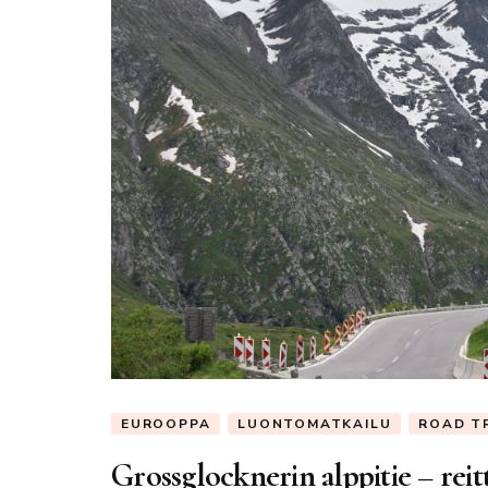
EUROOPPA
LUONTOMATKAILU
ROAD TR
Grossglocknerin alppitie – reitt