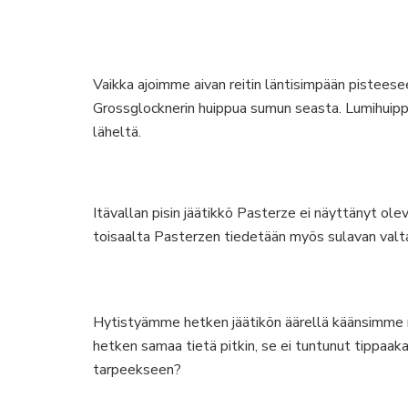
Vaikka ajoimme aivan reitin läntisimpään pistee
Grossglocknerin huippua sumun seasta. Lumihuippui
läheltä.
Itävallan pisin jäätikkö Pasterze ei näyttänyt ole
toisaalta Pasterzen tiedetään myös sulavan valta
Hytistyämme hetken jäätikön äärellä käänsimme n
hetken samaa tietä pitkin, se ei tuntunut tippaak
tarpeekseen?