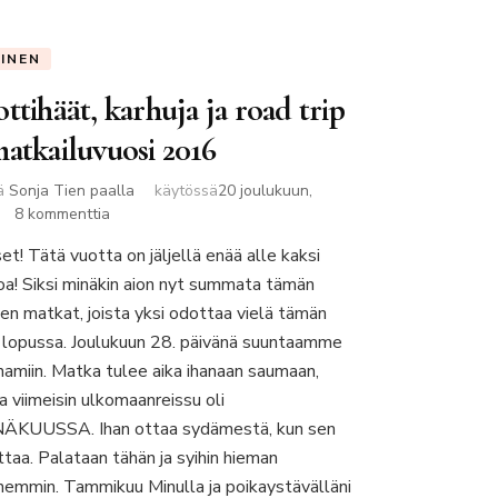
EINEN
ttihäät, karhuja ja road trip
matkailuvuosi 2016
jä
Sonja Tien paalla
käytössä
20 joulukuun,
artikkeliin
8 kommenttia
Skottihäät,
et! Tätä vuotta on jäljellä enää alle kaksi
karhuja
koa! Siksi minäkin aion nyt summata tämän
ja
road
en matkat, joista yksi odottaa vielä tämän
trip
 lopussa. Joulukuun 28. päivänä suuntaamme
–
namiin. Matka tulee aika ihanaan saumaan,
matkailuvuosi
a viimeisin ulkomaanreissu oli
2016
ÄKUUSSA. Ihan ottaa sydämestä, kun sen
ittaa. Palataan tähän ja syihin hieman
emmin. Tammikuu Minulla ja poikaystävälläni