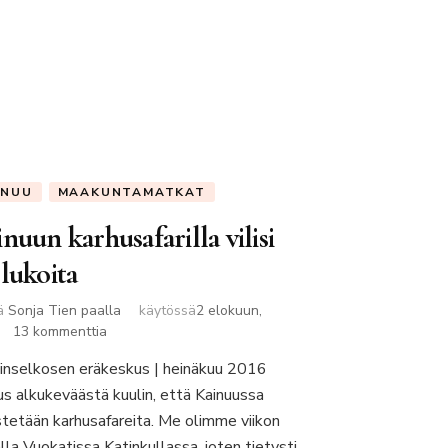
INUU
MAAKUNTAMATKAT
nuun karhusafarilla vilisi
lukoita
jä
Sonja Tien paalla
käytössä
2 elokuun,
artikkeliin
13 kommenttia
Kainuun
inselkosen eräkeskus | heinäkuu 2016
karhusafarilla
us alkukeväästä kuulin, että Kainuussa
vilisi
nallukoita
estetään karhusafareita. Me olimme viikon
lla Vuokatissa Katinkullassa, joten tietysti