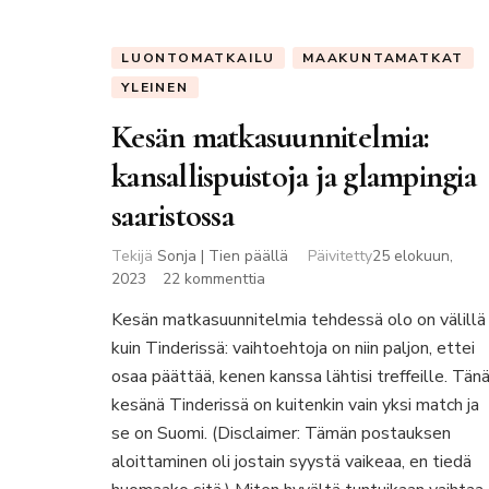
LUONTOMATKAILU
MAAKUNTAMATKAT
YLEINEN
Kesän matkasuunnitelmia:
kansallispuistoja ja glampingia
saaristossa
Tekijä
Sonja | Tien päällä
Päivitetty
25 elokuun,
artikkeliin
2023
22 kommenttia
Kesän
Kesän matkasuunnitelmia tehdessä olo on välillä
matkasuunnitelmia:
kuin Tinderissä: vaihtoehtoja on niin paljon, ettei
kansallispuistoja
ja
osaa päättää, kenen kanssa lähtisi treffeille. Tän
glampingia
kesänä Tinderissä on kuitenkin vain yksi match ja
saaristossa
se on Suomi. (Disclaimer: Tämän postauksen
aloittaminen oli jostain syystä vaikeaa, en tiedä