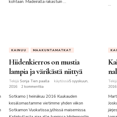
kohtaan. Madeiralla rakastuin …
…
KAINUU
MAAKUNTAMATKAT
KA
Hiidenkierros on mustia
Kai
lampia ja värikästä niittyä
nal
Tekijä
Sonja Tien paalla
käytössä
5 syyskuun,
Teki
artikkeliin
2016
2 kommenttia
2016
Hiidenkierros
n
Sotkamo | heinäkuu 2016 Kuukauden
Mart
on
kesälomastamme vietimme yhden viikon
mustia
Josk
lampia
n
Sotkamon Vuokatissa jylhissä maisemissa.
järj
ja
Katinkullasta ajaa alle tunnissa Hiidenportin
loma