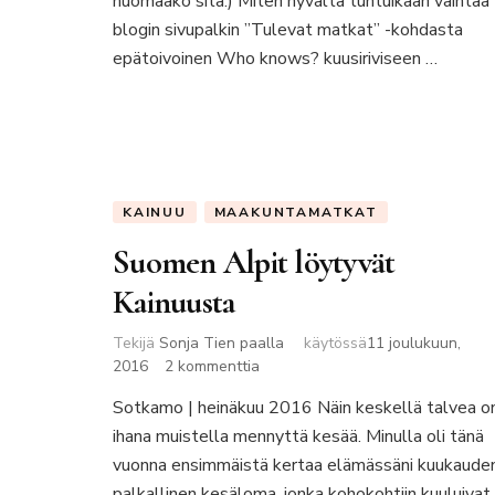
huomaako sitä.) Miten hyvältä tuntuikaan vaihtaa
blogin sivupalkin ”Tulevat matkat” -kohdasta
epätoivoinen Who knows? kuusiriviseen …
KAINUU
MAAKUNTAMATKAT
Suomen Alpit löytyvät
Kainuusta
Tekijä
Sonja Tien paalla
käytössä
11 joulukuun,
artikkeliin
2016
2 kommenttia
Suomen
Sotkamo | heinäkuu 2016 Näin keskellä talvea o
Alpit
ihana muistella mennyttä kesää. Minulla oli tänä
löytyvät
Kainuusta
vuonna ensimmäistä kertaa elämässäni kuukaude
palkallinen kesäloma, jonka kohokohtiin kuuluivat