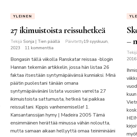
YLEINEN
YL
27 ikimuistoista reissuhetkeä
Sko
– 
Tekijä
Sonja | Tien päällä
Päivitetty
19 syyskuun,
artikkeliin
2023
11 kommenttia
Teki
27
Bongasin tällä viikolla Ranskatar reissaa -blogin
2016
ikimuistoista
Hannan tekemän artikkelin, jossa hän listaa 26
reissuhetkeä
Ihmis
faktaa itsestään syntymäpäivänsä kunniaksi. Minä
viik
päätin puolestani tänään omana
vuod
syntymäpäivänäni listata vuosien varrelta 27
kuun
ikimuistoista sattumusta, hetkeä tai paikkaa
Viet
ä
reissuiltani. Kippis vanhenemiselle! 1.
kosk
Kansantanssijan hymy | Madeira 2005 Tämä
HEIN
ensimmäinen herättää minussa vähän noloutta,
kirjo
mutta samaan aikaan hellyyttä omaa teiniminääni
myöh