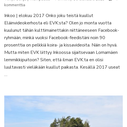
artikkeliin
kommenttia
Lomamäen
Inkoo | elokuu 2017 Onko joku teistä kuullut
lemmikkipuistossa
Eläinvideokerhosta eli EVK:sta? Olen jo monta vuotta
silitin
kettua
kuulunut tähän kulttimainettakin niittäneeseen Facebook-
ja
ryhmään, minkä vuoksi Facebook-feedistäni noin 90
kaulailin
prosenttia on pelkkiä koira- ja kissavideoita. Näin on hyvä.
käärmettä
Mutta miten EVK liittyy Inkoossa sijaitsevaan Lomamäen
lemmikkipuitoon? Siten, että ilman EVK:ta en olisi
luultavasti vieläkään kuullut paikasta. Kesällä 2017 useat
…