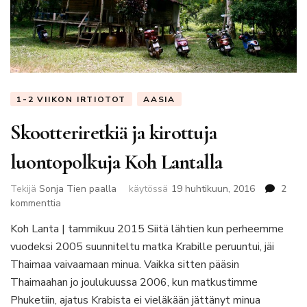
1-2 VIIKON IRTIOTOT
AASIA
Skootteriretkiä ja kirottuja
luontopolkuja Koh Lantalla
Tekijä
Sonja Tien paalla
käytössä
19 huhtikuun, 2016
2
artikkeliin
kommenttia
Skootteriretkiä
Koh Lanta | tammikuu 2015 Siitä lähtien kun perheemme
ja
vuodeksi 2005 suunniteltu matka Krabille peruuntui, jäi
kirottuja
luontopolkuja
Thaimaa vaivaamaan minua. Vaikka sitten pääsin
Koh
Thaimaahan jo joulukuussa 2006, kun matkustimme
Lantalla
Phuketiin, ajatus Krabista ei vieläkään jättänyt minua