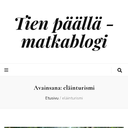
Tien päällä -
matkablogi
Avainsana:
eläinturismi
Etusivu
/
eläinturismi