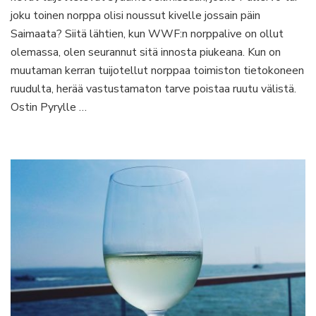
on
joku toinen norppa olisi noussut kivelle jossain päin
elämys
Saimaata? Siitä lähtien, kun WWF:n norppalive on ollut
olemassa, olen seurannut sitä innosta piukeana. Kun on
muutaman kerran tuijotellut norppaa toimiston tietokoneen
ruudulta, herää vastustamaton tarve poistaa ruutu välistä.
Ostin Pyrylle …