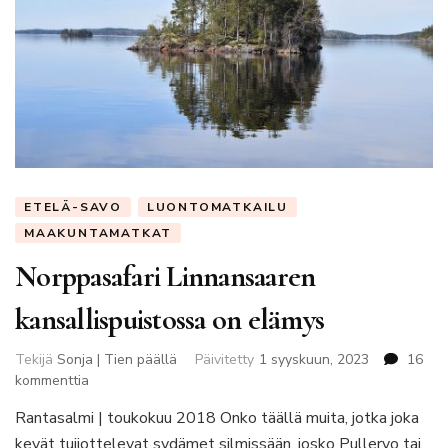
ETELÄ-SAVO
LUONTOMATKAILU
MAAKUNTAMATKAT
Norppasafari Linnansaaren
kansallispuistossa on elämys
Tekijä
Sonja | Tien päällä
Päivitetty
1 syyskuun, 2023
16
artikkeliin
kommenttia
Norppasafari
Rantasalmi | toukokuu 2018 Onko täällä muita, jotka joka
Linnansaaren
kevät tuijottelevat sydämet silmissään, josko Pullervo tai
kansallispuistossa