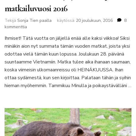
matkailuvuosi 2016
Tekijä
Sonja Tien paalla
käytössä
20 joulukuun, 2016
8
artikkeliin
kommenttia
Skottihäät,
Ihmiset! Tätä vuotta on jäljellä enää alle kaksi viikkoa! Siksi
karhuja
minäkin aion nyt summata tämän vuoden matkat, joista yksi
ja
road
odottaa vielä tämän kuun lopussa. Joulukuun 28. päivänä
trip
suuntaamme Vietnamiin. Matka tulee aika ihanaan saumaan,
–
koska viimeisin ulkomaanreissu oli HEINÄKUUSSA. Ihan
matkailuvuosi
ottaa sydämestä, kun sen kirjoittaa. Palataan tähän ja syihin
2016
hieman myöhemmin. Tammikuu Minulla ja poikaystävälläni …