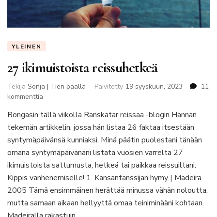
YLEINEN
27 ikimuistoista reissuhetkeä
Tekijä
Sonja | Tien päällä
Päivitetty
19 syyskuun, 2023
11
artikkeliin
kommenttia
27
Bongasin tällä viikolla Ranskatar reissaa -blogin Hannan
ikimuistoista
tekemän artikkelin, jossa hän listaa 26 faktaa itsestään
reissuhetkeä
syntymäpäivänsä kunniaksi. Minä päätin puolestani tänään
omana syntymäpäivänäni listata vuosien varrelta 27
ikimuistoista sattumusta, hetkeä tai paikkaa reissuiltani.
Kippis vanhenemiselle! 1. Kansantanssijan hymy | Madeira
2005 Tämä ensimmäinen herättää minussa vähän noloutta,
mutta samaan aikaan hellyyttä omaa teiniminääni kohtaan.
Madeiralla rakastuin …