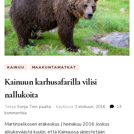
KAINUU
MAAKUNTAMATKAT
Kainuun karhusafarilla vilisi
nallukoita
Tekijä
Sonja Tien paalla
käytössä
2 elokuun, 2016
13
artikkeliin
kommenttia
Kainuun
Martinselkosen eräkeskus | heinäkuu 2016 Joskus
karhusafarilla
alkukeväästä kuulin, että Kainuussa järjestetään
vilisi