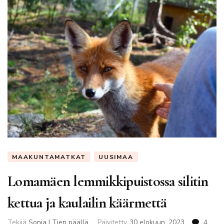
MAAKUNTAMATKAT
UUSIMAA
Lomamäen lemmikkipuistossa silitin
kettua ja kaulailin käärmettä
Tekijä
Sonja | Tien päällä
Päivitetty
30 elokuun, 2023
4