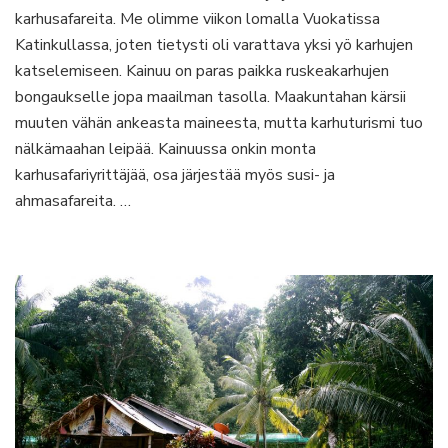
nallukoita
karhusafareita. Me olimme viikon lomalla Vuokatissa
Katinkullassa, joten tietysti oli varattava yksi yö karhujen
katselemiseen. Kainuu on paras paikka ruskeakarhujen
bongaukselle jopa maailman tasolla. Maakuntahan kärsii
muuten vähän ankeasta maineesta, mutta karhuturismi tuo
nälkämaahan leipää. Kainuussa onkin monta
karhusafariyrittäjää, osa järjestää myös susi- ja
ahmasafareita. …