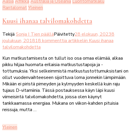
Aasia
Afrikka
Australia ja Oseania
Luontomatkailu
Rantalomat
Yleinen
Kuusi ihanaa talvilomakohdetta
Tekijä
Sonja | Tien päällä
Päivitetty
28 elokuun, 2023
8
joulukuun, 2018
18 kommenttia
artikkeliin Kuusi ihanaa
talvilomakohdetta
Kun matkustamisesta on tullut iso osa omaa elämää, alkaa
pikku hiljaa huomata erilaisia matkustustapoja ja -
tottumuksia. Yksi selkeimmistä matkustustottumuksistani on
ollut vuodenvaihteeseen sijoittuva loma jonnekin lämpimään.
Mikään ei piristä pimeyden ja kylmyyden keskellä kuin raju
tujaus D-vitamiinia. Tässä postauksessa käyn läpi kuusi
viimeisintä talvilomakohdetta, joissa olen käynyt
tankkaamassa energiaa. Mukana on viikon-kahden pituisia
reissuja, mutta …
Yleinen