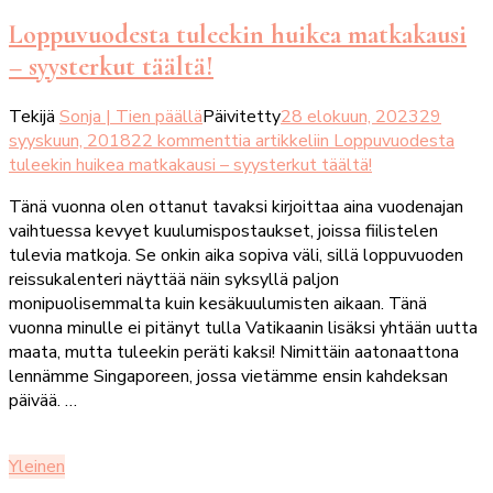
Loppuvuodesta tuleekin huikea matkakausi
– syysterkut täältä!
Tekijä
Sonja | Tien päällä
Päivitetty
28 elokuun, 2023
29
syyskuun, 2018
22 kommenttia
artikkeliin Loppuvuodesta
tuleekin huikea matkakausi – syysterkut täältä!
Tänä vuonna olen ottanut tavaksi kirjoittaa aina vuodenajan
vaihtuessa kevyet kuulumispostaukset, joissa fiilistelen
tulevia matkoja. Se onkin aika sopiva väli, sillä loppuvuoden
reissukalenteri näyttää näin syksyllä paljon
monipuolisemmalta kuin kesäkuulumisten aikaan. Tänä
vuonna minulle ei pitänyt tulla Vatikaanin lisäksi yhtään uutta
maata, mutta tuleekin peräti kaksi! Nimittäin aatonaattona
lennämme Singaporeen, jossa vietämme ensin kahdeksan
päivää. …
Yleinen