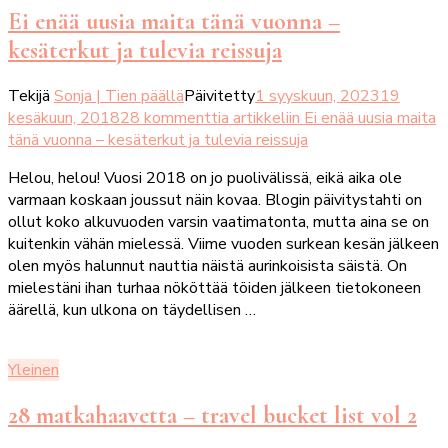
Ei enää uusia maita tänä vuonna –
kesäterkut ja tulevia reissuja
Tekijä
Sonja | Tien päällä
Päivitetty
1 syyskuun, 2023
19
kesäkuun, 2018
28 kommenttia
artikkeliin Ei enää uusia maita
tänä vuonna – kesäterkut ja tulevia reissuja
Helou, helou! Vuosi 2018 on jo puolivälissä, eikä aika ole
varmaan koskaan joussut näin kovaa. Blogin päivitystahti on
ollut koko alkuvuoden varsin vaatimatonta, mutta aina se on
kuitenkin vähän mielessä. Viime vuoden surkean kesän jälkeen
olen myös halunnut nauttia näistä aurinkoisista säistä. On
mielestäni ihan turhaa nököttää töiden jälkeen tietokoneen
äärellä, kun ulkona on täydellisen …
Yleinen
28 matkahaavetta – travel bucket list vol 2