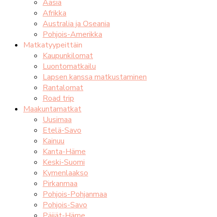
Aasia
Afrikka
Australia ja Oseania
Pohjois-Amerikka
Matkatyypeittäin
Kaupunkilomat
Luontomatkailu
Lapsen kanssa matkustaminen
Rantalomat
Road trip
Maakuntamatkat
Uusimaa
Etelä-Savo
Kainuu
Kanta-Häme
Keski-Suomi
Kymenlaakso
Pirkanmaa
Pohjois-Pohjanmaa
Pohjois-Savo
Päijät-Häme