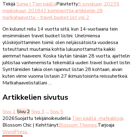
Tekijä
Sonja | Tien päällä
Päivitetty
5 syyskuun, 2023
5
maaliskuun, 2018
41 kommenttia
artikkeliin 28
matkahaavetta – travel bucket list vol 2
On kulunut reilu 14 vuotta siitä, kun 14-vuotiaana tein
ensimmäisen travel bucket listini. Unelmiensa
ylöskirjoittaminen toimii: olen neljässätoista vuodessa
toteuttanut muutamia kohtia lukuunottamatta kaikki
aiemmat haaveeni. Koska täytän tänään 28 vuotta, ajattelin
juhlistaa vanhenemista tekemällä uuden travel bucket listin.
Synttäreiden takia olen rajannut listan 28 kohtaan, aivan
kuten viime vuonna listasin 27 ikimuistoisinta reissuhetkeä.
Matkahaavelistallani …
Artikkelien sivutus
Sivu
1
Sivu
2
Sivu
3
…
Sivu
5
2026Suojattu tekijänoikeudella
Tien päällä -matkablogi
.
Blossom Chic | Kehittänyt
Blossom Themes
.Tarjoaja
WordPress
.