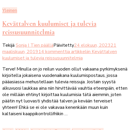
Yleinen
Kevättalven kuulumiset ja tulevia
reissusuunnitelmia
Tekijä
Sonja | Tien päällä
Päivitetty
24 elokuun, 2023
21
maaliskuun, 2019
14 kommenttia
artikkeliin Kevättalven
kuulumiset ja tulevia reissusuunnitelmia
Terve! Minulla on jo reilun vuoden ollut vakaana pyrkimyksenä
kirjoitella jokaisena vuodenaikana kuulumispostaus, jossa
pääasiassa mehustellaan tulevia reissuja. Jostain syystä
alkuvuosi laukkaa aina niin hirvittävää vauhtia eteenpäin, etten
ole millään ehtinyt kirjoittaa kuulumisia tätä aiemmin, joten
päätin nyt luovasti yhdistää talven ja kevään terveiset
yhteen! Ehkä se ei ole vakavaa kenenkään muun kuin
kaltaiseni kaappikontrollifriikin …