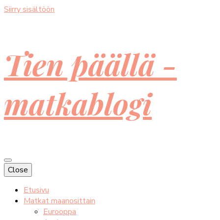
Siirry sisältöön
Tien päällä -
matkablogi
Close
Etusivu
Matkat maanosittain
Eurooppa