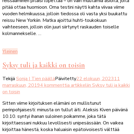
reissaaminen pitäisi lopettaa – on vain muutamia asioita, joita
pitää ottaa huomioon. Oma testini näytti kahta viivaa viime
vuoden helmikuussa, jolloin tiedossa oli vasta yksi buukattu
reissu New Yorkiin. Matka ajoittui huhti-toukokuun
vaihteeseen, jolloin olin juuri siirtynyt raskauden toiselle
kolmannekselle. …
Yleinen
Syksy tuli ja kaikki on toisin
Tekijä
Sonja | Tien päällä
Päivitetty
22 elokuun, 2023
11
marraskuun, 2019
4 kommenttia
artikkeliin Syksy tuli ja kaikki
on toisin
Sitten viime kirjoituksen elämäni on mullistunut
perinpohjaisesti: minusta on tullut äiti. Aleksis Kiven päivänä
10.10. syntyi ihanan suloinen poikamme, joka tätä
kirjoittaessani nukkuu levollisesti unipesässään. On vaikea
kirjoittaa hänestä, koska haluaisin epätoivoisesti välttää