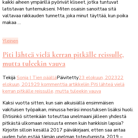
kaikki aiheen ympärillä pyörivät kliseet, jotka tuntuvat
latistavan tuntemukseni. Miten osaisin sanoittaa sitä
valtavaa rakkauden tunnetta, joka minut täyttää, kun poika
makaa …
Yleinen
Piti lähteä vielä kerran pitkälle reissulle,
mutta tuleekin vauva
Tekijä
Sonja | Tien päällä
Päivitetty
23 elokuun, 2023
22
elokuun, 2019
29 kommenttia
artikkeliin Piti lähteä vielä
kerran pitkälle reissulle, mutta tuleekin vauva
Kaksi vuotta sitten, kun sain aikuisiällä ensimmäisen
vakituisen työpaikan, minussa heräsi innostuksen lisäksi huoli.
Ehtisinkö sittenkään toteuttaa unelmaani jälleen yhdestä
pitkästä ulkomaan reissusta ennen kuin hankkisin lapsia?
Kirjoitin silloin kesällä 2017 päiväkirjaani, etten saa antaa
uuden työn estää tämän unelman toteutumista. 2019 –