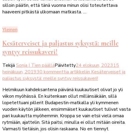
silloin päätin, että tänä vuonna minun olisi toteutettava
haaveeni pitkästä ulkomaan matkasta. …
Yleinen
Kesäterveiset ja paljastus syksystä: meille
syntyy reissukaveri!
Tekijä
Sonja | Tien päällä
Päivitetty
24 elokuun, 2023
15
heinäkuun, 2019
30 kommenttia
artikkeliin Kesäterveiset ja
paljastus syksystä: meille syntyy reissukaveri!
Helmikuun kahdeksantena päivänä kuukautiset olivat jo yli
viikon myöhässä. En kuitenkaan ollut millänsäkään, sillä
lopetettuani pillerit Budapestin-matkalla yli kymmenen
vuoden käytön jälkeen, ensimmäiset kuukautiset tulivat vasta
pari kuukautta myöhemmin. Kroppa se vain etsii vielä omaa
rytmiään, ajattelin. Sitä paitsi, minulla ei ollut mitään oireita.
Varmasti tietäisin, jos olisin raskaana. No en tiennyt.