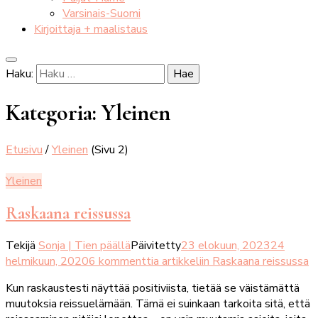
Varsinais-Suomi
Kirjoittaja + maalistaus
Haku:
Kategoria:
Yleinen
Etusivu
/
Yleinen
(Sivu 2)
Yleinen
Raskaana reissussa
Tekijä
Sonja | Tien päällä
Päivitetty
23 elokuun, 2023
24
helmikuun, 2020
6 kommenttia
artikkeliin Raskaana reissussa
Kun raskaustesti näyttää positiviista, tietää se väistämättä
muutoksia reissuelämään. Tämä ei suinkaan tarkoita sitä, että