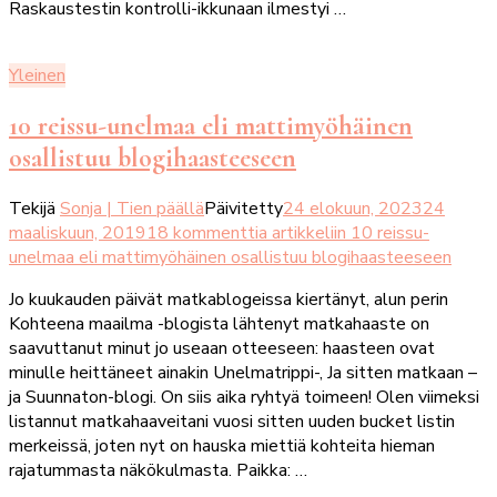
Raskaustestin kontrolli-ikkunaan ilmestyi …
Yleinen
10 reissu-unelmaa eli mattimyöhäinen
osallistuu blogihaasteeseen
Tekijä
Sonja | Tien päällä
Päivitetty
24 elokuun, 2023
24
maaliskuun, 2019
18 kommenttia
artikkeliin 10 reissu-
unelmaa eli mattimyöhäinen osallistuu blogihaasteeseen
Jo kuukauden päivät matkablogeissa kiertänyt, alun perin
Kohteena maailma -blogista lähtenyt matkahaaste on
saavuttanut minut jo useaan otteeseen: haasteen ovat
minulle heittäneet ainakin Unelmatrippi-, Ja sitten matkaan –
ja Suunnaton-blogi. On siis aika ryhtyä toimeen! Olen viimeksi
listannut matkahaaveitani vuosi sitten uuden bucket listin
merkeissä, joten nyt on hauska miettiä kohteita hieman
rajatummasta näkökulmasta. Paikka: …