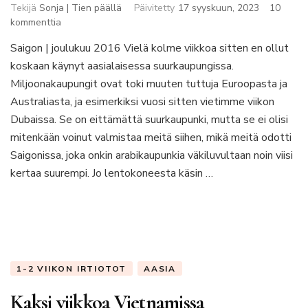
Tekijä
Sonja | Tien päällä
Päivitetty
17 syyskuun, 2023
10
artikkeliin
kommenttia
Valmistaudu
Saigon | joulukuu 2016 Vielä kolme viikkoa sitten en ollut
kaaokseen
koskaan käynyt aasialaisessa suurkaupungissa.
–
Saigon
Miljoonakaupungit ovat toki muuten tuttuja Euroopasta ja
ei
Australiasta, ja esimerkiksi vuosi sitten vietimme viikon
ota
Dubaissa. Se on eittämättä suurkaupunki, mutta se ei olisi
avosylin
mitenkään voinut valmistaa meitä siihen, mikä meitä odotti
vastaan
Saigonissa, joka onkin arabikaupunkia väkiluvultaan noin viisi
kertaa suurempi. Jo lentokoneesta käsin …
1-2 VIIKON IRTIOTOT
AASIA
Kaksi viikkoa Vietnamissa