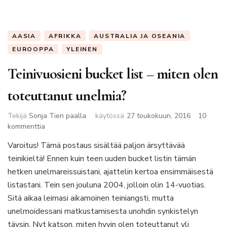
AASIA
AFRIKKA
AUSTRALIA JA OSEANIA
EUROOPPA
YLEINEN
Teinivuosieni bucket list – miten olen
toteuttanut unelmia?
Tekijä
Sonja Tien paalla
käytössä
27 toukokuun, 2016
10
artikkeliin
kommenttia
Teinivuosieni
Varoitus! Tämä postaus sisältää paljon ärsyttävää
bucket
teinikieltä! Ennen kuin teen uuden bucket listin tämän
list
–
hetken unelmareissuistani, ajattelin kertoa ensimmäisestä
miten
listastani. Tein sen jouluna 2004, jolloin olin 14-vuotias.
olen
Sitä aikaa leimasi aikamoinen teiniangsti, mutta
toteuttanut
unelmoidessani matkustamisesta unohdin synkistelyn
unelmia?
täysin. Nyt katson, miten hyvin olen toteuttanut yli