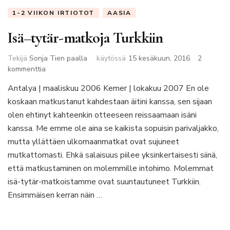
1-2 VIIKON IRTIOTOT
AASIA
Isä–tytär-matkoja Turkkiin
Tekijä
Sonja Tien paalla
käytössä
15 kesäkuun, 2016
2
artikkeliin
kommenttia
Isä–
Antalya | maaliskuu 2006 Kemer | lokakuu 2007 En ole
tytär-
koskaan matkustanut kahdestaan äitini kanssa, sen sijaan
matkoja
Turkkiin
olen ehtinyt kahteenkin otteeseen reissaamaan isäni
kanssa. Me emme ole aina se kaikista sopuisin parivaljakko,
mutta yllättäen ulkomaanmatkat ovat sujuneet
mutkattomasti. Ehkä salaisuus piilee yksinkertaisesti siinä,
että matkustaminen on molemmille intohimo. Molemmat
isä-tytär-matkoistamme ovat suuntautuneet Turkkiin.
Ensimmäisen kerran näin …