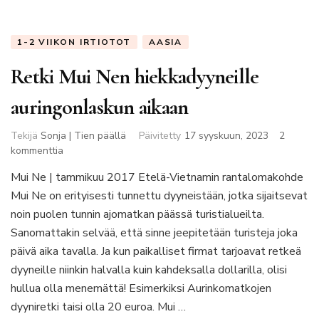
1-2 VIIKON IRTIOTOT
AASIA
Retki Mui Nen hiekkadyyneille
auringonlaskun aikaan
Tekijä
Sonja | Tien päällä
Päivitetty
17 syyskuun, 2023
2
artikkeliin
kommenttia
Retki
Mui Ne | tammikuu 2017 Etelä-Vietnamin rantalomakohde
Mui
Mui Ne on erityisesti tunnettu dyyneistään, jotka sijaitsevat
Nen
hiekkadyyneille
noin puolen tunnin ajomatkan päässä turistialueilta.
auringonlaskun
Sanomattakin selvää, että sinne jeepitetään turisteja joka
aikaan
päivä aika tavalla. Ja kun paikalliset firmat tarjoavat retkeä
dyyneille niinkin halvalla kuin kahdeksalla dollarilla, olisi
hullua olla menemättä! Esimerkiksi Aurinkomatkojen
dyyniretki taisi olla 20 euroa. Mui …