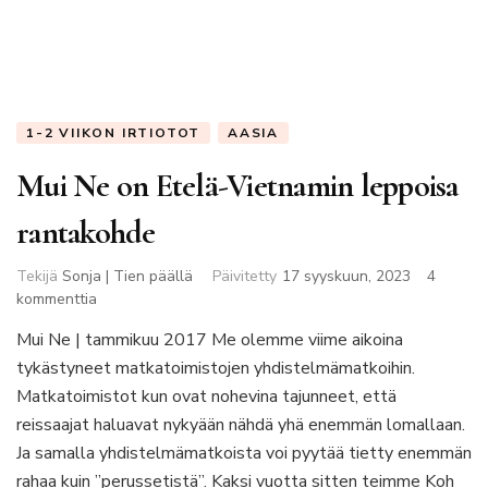
1-2 VIIKON IRTIOTOT
AASIA
Mui Ne on Etelä-Vietnamin leppoisa
rantakohde
Tekijä
Sonja | Tien päällä
Päivitetty
17 syyskuun, 2023
4
artikkeliin
kommenttia
Mui
Mui Ne | tammikuu 2017 Me olemme viime aikoina
Ne
tykästyneet matkatoimistojen yhdistelmämatkoihin.
on
Etelä-
Matkatoimistot kun ovat nohevina tajunneet, että
Vietnamin
reissaajat haluavat nykyään nähdä yhä enemmän lomallaan.
leppoisa
Ja samalla yhdistelmämatkoista voi pyytää tietty enemmän
rantakohde
rahaa kuin ”perussetistä”. Kaksi vuotta sitten teimme Koh