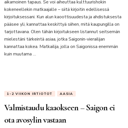
aikamoinen tapaus. Se voi aiheuttaa kulttuurishokin
3
must-
kokeneellekin matkaajalle – siitä kirjoitin edellisessä
juttua
kirjoituksessani. Kun alun kaoottisuudesta ja ahdistuksesta
Saigonissa
pääsee yli, kannattaa keskittyä siihen, mitä kaupungilla on
tarjottavana. Olen tähän kirjoitukseen listannut seitsemän
mielestäni tärkeintä asiaa, jotka Saigonin-vierailijan
kannattaa kokea. Matkailija, jolla on Saigonissa enemmän
kuin muutama …
1-2 VIIKON IRTIOTOT
AASIA
Valmistaudu kaaokseen – Saigon ei
ota avosylin vastaan