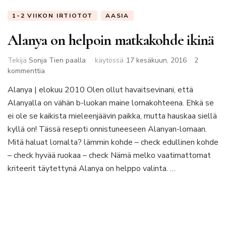
1-2 VIIKON IRTIOTOT
AASIA
Alanya on helpoin matkakohde ikinä
Tekijä
Sonja Tien paalla
käytössä
17 kesäkuun, 2016
2
artikkeliin
kommenttia
Alanya
Alanya | elokuu 2010 Olen ollut havaitsevinani, että
on
Alanyalla on vähän b-luokan maine lomakohteena. Ehkä se
helpoin
matkakohde
ei ole se kaikista mieleenjäävin paikka, mutta hauskaa siellä
ikinä
kyllä on! Tässä resepti onnistuneeseen Alanyan-lomaan.
Mitä haluat lomalta? lämmin kohde – check edullinen kohde
– check hyvää ruokaa – check Nämä melko vaatimattomat
kriteerit täytettynä Alanya on helppo valinta. …