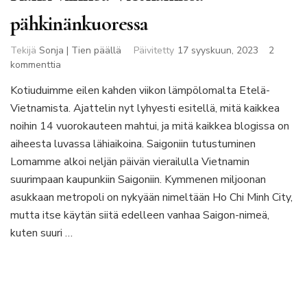
pähkinänkuoressa
Tekijä
Sonja | Tien päällä
Päivitetty
17 syyskuun, 2023
2
artikkeliin
kommenttia
Kaksi
Kotiuduimme eilen kahden viikon lämpölomalta Etelä-
viikkoa
Vietnamista. Ajattelin nyt lyhyesti esitellä, mitä kaikkea
Vietnamissa
pähkinänkuoressa
noihin 14 vuorokauteen mahtui, ja mitä kaikkea blogissa on
aiheesta luvassa lähiaikoina. Saigoniin tutustuminen
Lomamme alkoi neljän päivän vierailulla Vietnamin
suurimpaan kaupunkiin Saigoniin. Kymmenen miljoonan
asukkaan metropoli on nykyään nimeltään Ho Chi Minh City,
mutta itse käytän siitä edelleen vanhaa Saigon-nimeä,
kuten suuri …