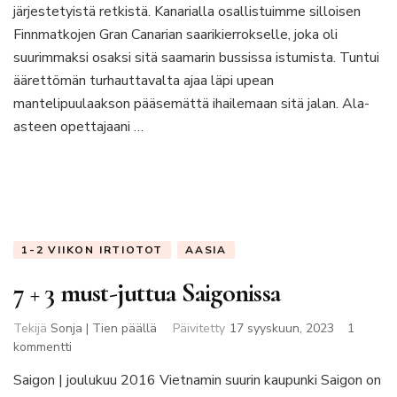
järjestetyistä retkistä. Kanarialla osallistuimme silloisen
Finnmatkojen Gran Canarian saarikierrokselle, joka oli
suurimmaksi osaksi sitä saamarin bussissa istumista. Tuntui
äärettömän turhauttavalta ajaa läpi upean
mantelipuulaakson pääsemättä ihailemaan sitä jalan. Ala-
asteen opettajaani …
1-2 VIIKON IRTIOTOT
AASIA
7 + 3 must-juttua Saigonissa
Tekijä
Sonja | Tien päällä
Päivitetty
17 syyskuun, 2023
1
artikkeliin
kommentti
7
Saigon | joulukuu 2016 Vietnamin suurin kaupunki Saigon on
+