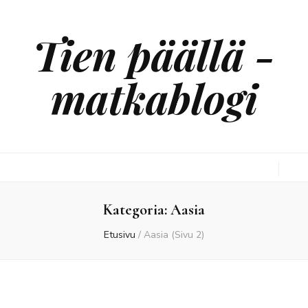
Tien päällä -
matkablogi
Kategoria:
Aasia
Etusivu
/
Aasia
(Sivu 2)