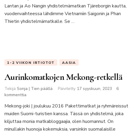
Lantan ja Ao Nangin yhdistelmämatkan Tjäreborgin kautta,
vuodenvaihteessa lähdimme Vietnamiin Saigonin ja Phan
Thietin yhdistelmämatkalle. Se …
1-2 VIIKON IRTIOTOT
AASIA
Aurinkomatkojen Mekong-retkellä
Tekijä
Sonja | Tien päällä
Päivitetty
17 syyskuun, 2023
6
artikkeliin
kommenttia
Aurinkomatkojen
Mekong-joki | joulukuu 2016 Pakettimatkat ja ryhmäreissut
Mekong-
muiden Suomi-turistien kanssa. Tässä on yhdistelmä, joka
retkellä
kiljuttaa monia matkabloggaajia, olen huomannut. On
minullakin huonoja kokemuksia, varsinkin suomalaisille