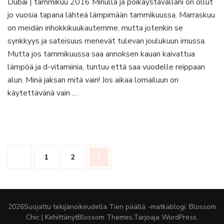
Dubai | tammikuu 2016 Minulla ja poikaystävälläni on ollut
–
jo vuosia tapana lähteä lämpimään tammikuussa. Marraskuu
pompöösi
Dubai
on meidän inhokkikuukautemme, mutta jotenkin se
ja
synkkyys ja sateisuus menevät tulevan joulukuun imussa.
maailman
Mutta jos tammikuussa saa annoksen kauan kaivattua
kaunein
lämpöä ja d-vitamiinia, tuntuu että saa vuodelle reippaan
moskeija
alun. Minä jaksan mitä vain! Jos aikaa lomailuun on
käytettävänä vain …
Artikkelien
Sivu
Sivu
Sivu
1
2
3
sivutus
2026Suojattu tekijänoikeudella
Tien päällä -matkablogi
.
Blossom
Chic | Kehittänyt
Blossom Themes
.Tarjoaja
WordPress
.