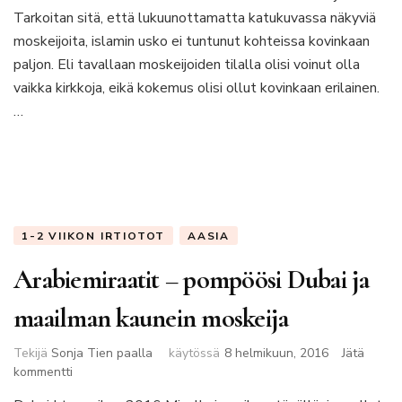
Tarkoitan sitä, että lukuunottamatta katukuvassa näkyviä
rikkoa
moskeijoita, islamin usko ei tuntunut kohteissa kovinkaan
paljon. Eli tavallaan moskeijoiden tilalla olisi voinut olla
vaikka kirkkoja, eikä kokemus olisi ollut kovinkaan erilainen.
…
1-2 VIIKON IRTIOTOT
AASIA
Arabiemiraatit – pompöösi Dubai ja
maailman kaunein moskeija
Tekijä
Sonja Tien paalla
käytössä
8 helmikuun, 2016
Jätä
artikkeliin
kommentti
Arabiemiraatit