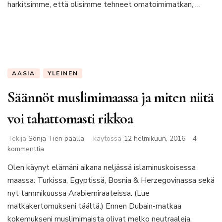
harkitsimme, että olisimme tehneet omatoimimatkan, …
AASIA
YLEINEN
Säännöt muslimimaassa ja miten niitä
voi tahattomasti rikkoa
Tekijä
Sonja Tien paalla
käytössä
12 helmikuun, 2016
4
artikkeliin
kommenttia
Säännöt
Olen käynyt elämäni aikana neljässä islaminuskoisessa
muslimimaassa
maassa: Turkissa, Egyptissä, Bosnia & Herzegovinassa sekä
ja
miten
nyt tammikuussa Arabiemiraateissa. (Lue
niitä
matkakertomukseni täältä.) Ennen Dubain-matkaa
voi
kokemukseni muslimimaista olivat melko neutraaleja.
tahattomasti