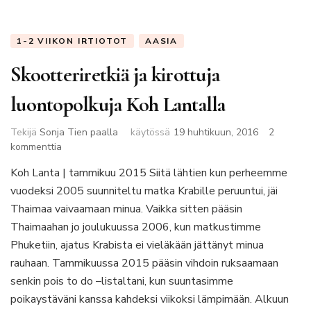
1-2 VIIKON IRTIOTOT
AASIA
Skootteriretkiä ja kirottuja
luontopolkuja Koh Lantalla
Tekijä
Sonja Tien paalla
käytössä
19 huhtikuun, 2016
2
artikkeliin
kommenttia
Skootteriretkiä
Koh Lanta | tammikuu 2015 Siitä lähtien kun perheemme
ja
vuodeksi 2005 suunniteltu matka Krabille peruuntui, jäi
kirottuja
luontopolkuja
Thaimaa vaivaamaan minua. Vaikka sitten pääsin
Koh
Thaimaahan jo joulukuussa 2006, kun matkustimme
Lantalla
Phuketiin, ajatus Krabista ei vieläkään jättänyt minua
rauhaan. Tammikuussa 2015 pääsin vihdoin ruksaamaan
senkin pois to do –listaltani, kun suuntasimme
poikaystäväni kanssa kahdeksi viikoksi lämpimään. Alkuun