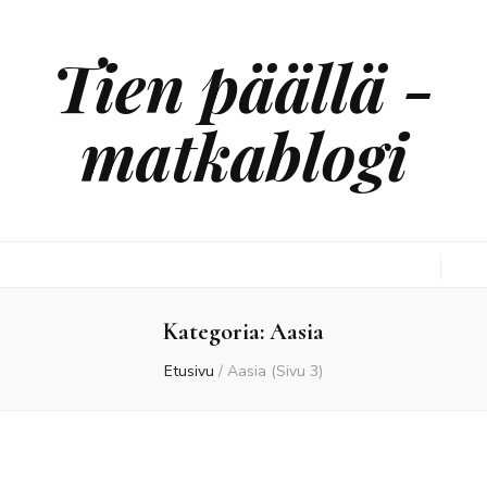
Tien päällä -
matkablogi
Kategoria:
Aasia
Etusivu
/
Aasia
(Sivu 3)