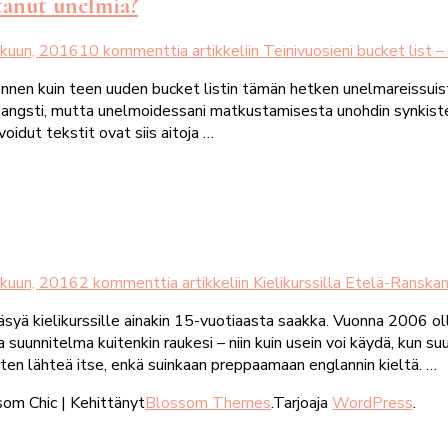
ttanut unelmia?
kuun, 2016
10 kommenttia
artikkeliin Teinivuosieni bucket list
Ennen kuin teen uuden bucket listin tämän hetken unelmareissuista
iniangsti, mutta unelmoidessani matkustamisesta unohdin synkiste
voidut tekstit ovat siis aitoja …
kuun, 2016
2 kommenttia
artikkeliin Kielikurssilla Etelä-Ranskan
äsyä kielikurssille ainakin 15-vuotiaasta saakka. Vuonna 2006 
uunnitelma kuitenkin raukesi – niin kuin usein voi käydä, kun suun
itten lähteä itse, enkä suinkaan preppaamaan englannin kieltä. …
om Chic | Kehittänyt
Blossom Themes
.Tarjoaja
WordPress
.