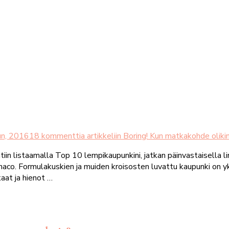
un, 2016
18 kommenttia
artikkeliin Boring! Kun matkakohde olik
in listaamalla Top 10 lempikaupunkini, jatkan päinvastaisella li
. Formulakuskien ja muiden kroisosten luvattu kaupunki on yksi
aat ja hienot …