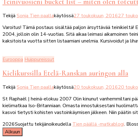
Teinivuosieni bucket list – miten olen toteu
Tekijä
Sonja Tien paalla
käytössä
27 toukokuun, 2016
27 touko
Varoitus! Tämä postaus sisältää paljon ärsyttävää teinikieltä! 
2004, jolloin olin 14-vuotias. Sitä aikaa leimasi aikamoinen te
kaksitoista vuotta sitten listaamiani unelmia. Kursivoidut ja liha
Eurooppa
Huippureissut
Kielikurssilla Etelä-Ranskan auringon alla
Tekijä
Sonja Tien paalla
käytössä
20 toukokuun, 2016
20 touko
St Raphaël | heinä-elokuu 2007 Olin kinunut vanhemmiltani pä
kielimatkaa Iso-Britanniaan. Omasta innostuksestani huolimatta s
kasvoi tietysti kohisten vastoinkäymisen jälkeen. Niin päätin s
2026Suojattu tekijänoikeudella
Tien päällä -matkablogi
.
Bloss
Alkuun