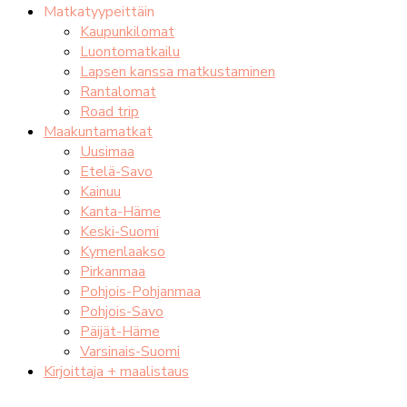
Matkatyypeittäin
Kaupunkilomat
Luontomatkailu
Lapsen kanssa matkustaminen
Rantalomat
Road trip
Maakuntamatkat
Uusimaa
Etelä-Savo
Kainuu
Kanta-Häme
Keski-Suomi
Kymenlaakso
Pirkanmaa
Pohjois-Pohjanmaa
Pohjois-Savo
Päijät-Häme
Varsinais-Suomi
Kirjoittaja + maalistaus