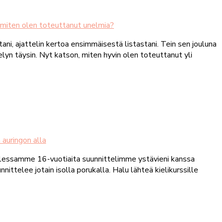
 – miten olen toteuttanut unelmia?
ni, ajattelin kertoa ensimmäisestä listastani. Tein sen jouluna
lyn täysin. Nyt katson, miten hyvin olen toteuttanut yli
 auringon alla
ollessamme 16-vuotiaita suunnittelimme ystävieni kanssa
nittelee jotain isolla porukalla. Halu lähteä kielikurssille