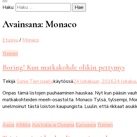
Haku:
Avainsana:
Monaco
Etusivu
/
Monaco
Yleinen
Boring! Kun matkakohde olikin pettymys
Tekijä
Sonja Tien paalla
käytössä
24 lokakuun, 2016
24 lokaku
Onpas tämä listojen puuhaaminen hauskaa. Nyt kun pääsin vauhti
matkakohteiden meeh-osastolta. Monaco Tylsä, tylsempi, Monaco
unelmoinut tästä loiston kaupungista. Luulin, että rikkaat asukk
Aasia
Afrikka
Australia ja Oseania
Eurooppa
Yleinen