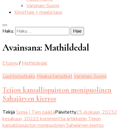
Varsinais-Suomi
Kirjoittaja + maalistaus
Haku:
Avainsana:
Mathildedal
Etusivu
/
Mathildedal
Luontomatkailu
Maakuntamatkat
Varsinais-Suomi
Teijon kansallispuiston monipuolinen
Sahajärven kierros
Tekijä
Sonja | Tien päällä
Päivitetty
25 elokuun, 2023
2
kesäkuun, 2022
2 kommenttia
artikkeliin Teijon
kansallispuiston monipuolinen Sahajärven kierros