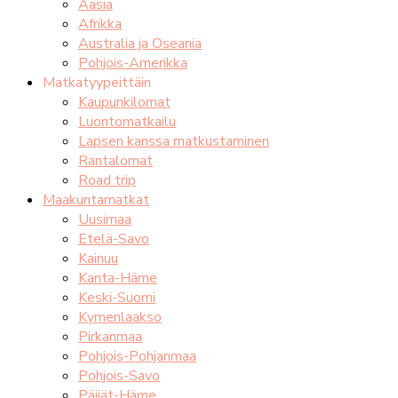
Aasia
Afrikka
Australia ja Oseania
Pohjois-Amerikka
Matkatyypeittäin
Kaupunkilomat
Luontomatkailu
Lapsen kanssa matkustaminen
Rantalomat
Road trip
Maakuntamatkat
Uusimaa
Etelä-Savo
Kainuu
Kanta-Häme
Keski-Suomi
Kymenlaakso
Pirkanmaa
Pohjois-Pohjanmaa
Pohjois-Savo
Päijät-Häme