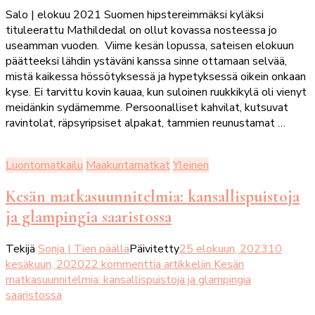
Salo | elokuu 2021 Suomen hipstereimmäksi kyläksi
tituleerattu Mathildedal on ollut kovassa nosteessa jo
useamman vuoden. Viime kesän lopussa, sateisen elokuun
päätteeksi lähdin ystäväni kanssa sinne ottamaan selvää,
mistä kaikessa hössötyksessä ja hypetyksessä oikein onkaan
kyse. Ei tarvittu kovin kauaa, kun suloinen ruukkikylä oli vienyt
meidänkin sydämemme. Persoonalliset kahvilat, kutsuvat
ravintolat, räpsyripsiset alpakat, tammien reunustamat …
Luontomatkailu
Maakuntamatkat
Yleinen
Kesän matkasuunnitelmia: kansallispuistoja
ja glampingia saaristossa
Tekijä
Sonja | Tien päällä
Päivitetty
25 elokuun, 2023
10
kesäkuun, 2020
22 kommenttia
artikkeliin Kesän
matkasuunnitelmia: kansallispuistoja ja glampingia
saaristossa