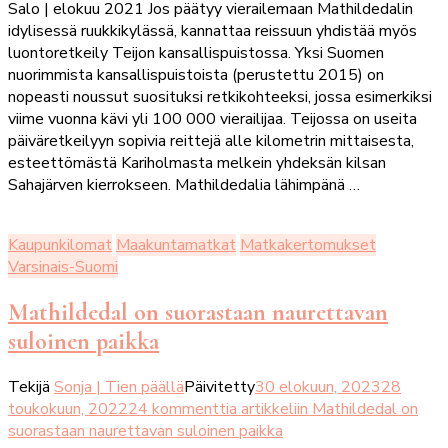
Salo | elokuu 2021 Jos päätyy vierailemaan Mathildedalin
idylisessä ruukkikylässä, kannattaa reissuun yhdistää myös
luontoretkeily Teijon kansallispuistossa. Yksi Suomen
nuorimmista kansallispuistoista (perustettu 2015) on
nopeasti noussut suosituksi retkikohteeksi, jossa esimerkiksi
viime vuonna kävi yli 100 000 vierailijaa. Teijossa on useita
päiväretkeilyyn sopivia reittejä alle kilometrin mittaisesta,
esteettömästä Kariholmasta melkein yhdeksän kilsan
Sahajärven kierrokseen. Mathildedalia lähimpänä …
Kaupunkilomat
Maakuntamatkat
Matkakertomukset
Varsinais-Suomi
Mathildedal on suorastaan naurettavan
suloinen paikka
Tekijä
Sonja | Tien päällä
Päivitetty
30 elokuun, 2023
28
toukokuun, 2022
24 kommenttia
artikkeliin Mathildedal on
suorastaan naurettavan suloinen paikka