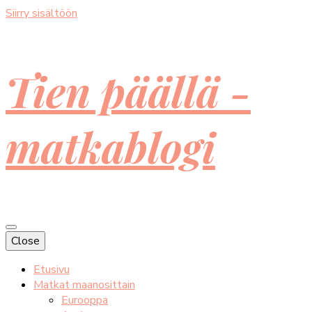
Siirry sisältöön
Tien päällä -
matkablogi
Close
Etusivu
Matkat maanosittain
Eurooppa