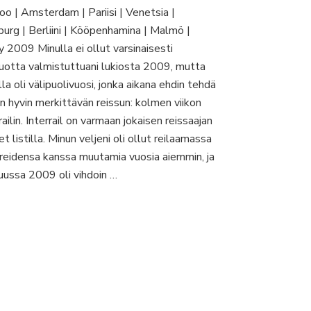
Interrail
oo | Amsterdam | Pariisi | Venetsia |
Lontoosta
burg | Berliini | Kööpenhamina | Malmö |
Venetsiaan
ja
y 2009 Minulla ei ollut varsinaisesti
Berliinin
vuotta valmistuttuani lukiosta 2009, mutta
kautta
la oli välipuolivuosi, jonka aikana ehdin tehdä
Malmöön
n hyvin merkittävän reissun: kolmen viikon
railin. Interrail on varmaan jokaisen reissaajan
t listilla. Minun veljeni oli ollut reilaamassa
reidensa kanssa muutamia vuosia aiemmin, ja
uussa 2009 oli vihdoin …