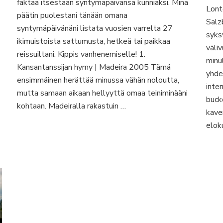
faktaa itsestään syntymäpäivänsä kunniaksi. Minä
Lont
päätin puolestani tänään omana
Salz
syntymäpäivänäni listata vuosien varrelta 27
syks
ikimuistoista sattumusta, hetkeä tai paikkaa
väli
reissuiltani. Kippis vanhenemiselle! 1.
minul
Kansantanssijan hymy | Madeira 2005 Tämä
yhde
ensimmäinen herättää minussa vähän noloutta,
inter
mutta samaan aikaan hellyyttä omaa teiniminääni
bucke
kohtaan. Madeiralla rakastuin …
kave
elok