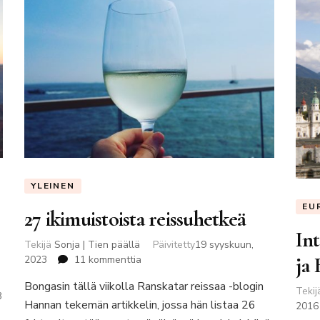
YLEINEN
EU
27 ikimuistoista reissuhetkeä
Int
Tekijä
Sonja | Tien päällä
Päivitetty
19 syyskuun,
ja
artikkeliin
2023
11 kommenttia
27
Bongasin tällä viikolla Ranskatar reissaa -blogin
ikimuistoista
Teki
3
Hannan tekemän artikkelin, jossa hän listaa 26
reissuhetkeä
2016