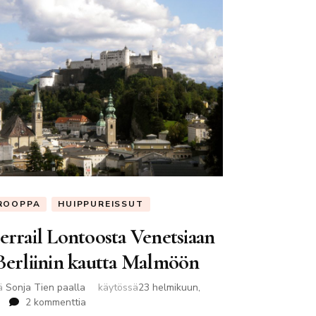
ROOPPA
HUIPPUREISSUT
errail Lontoosta Venetsiaan
 Berliinin kautta Malmöön
jä
Sonja Tien paalla
käytössä
23 helmikuun,
artikkeliin
2 kommenttia