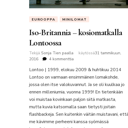
EUROOPPA
MINILOMAT
Iso-Britannia – kosiomatkalla
Lontoossa
Tekijä
Sonja Tien paalla
käytössä
31 tammikuun,
artikkeliin
2016
4 kommenttia
Iso-
Lontoo | 1999, elokuu 2009 & huhtikuu 2014
Britannia
Lontoo on varmaan ensimmäinen lomakohde,
–
kosiomatkalla
jossa olen itse valokuvannut. Ja se oli kuulkaa jo
Lontoossa
ennen milleniumia, vuonna 1999! En tietenkään
voi muistaa kovinkaan paljon siitä matkasta,
mutta kuvia katsomalla saan tietysti joitain
flashbackeja. Sen kuitenkin väitän muistavani, ett
me kävimme perheeni kanssa syömässä