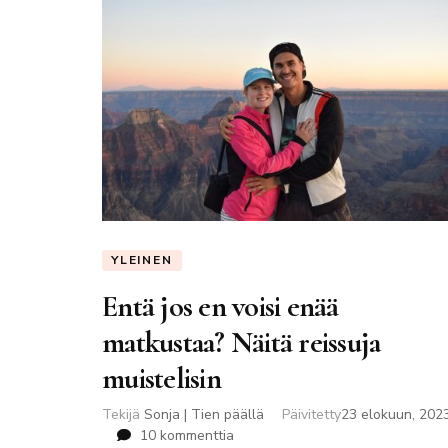
YLEINEN
Entä jos en voisi enää
matkustaa? Näitä reissuja
muistelisin
Tekijä
Sonja | Tien päällä
Päivitetty
23 elokuun, 202
artikkeliin
10 kommenttia