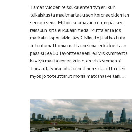
Entä
Tämän vuoden reissukalenteri tyhjeni kuin
jos
taikaiskusta maailmanlaajuisen koronaepidemian
en
voisi
seurauksena. Milloin seuraavan kerran pääsee
enää
reissuun, sitä ei kukaan tiedä. Mutta entä jos
matkustaa?
matkailu loppuisikin iäksi? Minulle jäisi iso liuta
Näitä
toteutumattomia matkaunelmia, enkä koskaan
reissuja
muistelisin
pääsisi 50/50 tavoitteeseeni, eli viisikymmentä
käytyä maata ennen kuin olen viisikymmentä.
Toisaalta voisin olla onnellinen siitä, että olen
myös jo toteuttanut monia matkahaaveitani. …